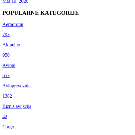
Mar 19, 2026
POPULARNE KATEGORIJE
Aerodromi
793
Aktuelno
950
Avioni
653
Avioprevoznici
1382
Biznis avijacija
42
Cargo