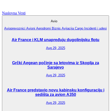
Naslovna
Vesti
Avio
Avioprevoznici
Avioni
Aerodromi
Biznis Avijacija
Cargo
Incidenti i udesi
Air France i KLM unapređuju dugolinijsku flotu
Aug 29, 2025
Grčki Aegean počinje sa letovima iz Skoplja za
Sarajevo
Aug 29, 2025
Air France predstavio novu kabinsku konfiguraciju i
sedišta za avion A350
Aug 29, 2025