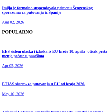
Italija je formalno suspendovala primenu Šengenskog
sporazuma za putovanja iz Španije
Aug 02, 2026
POPULARNO
EES sistem ulaska i izlaska iz EU kreće 10. aprila- otisak prsta
menja pečate u pasošima
Apr 05, 2026
ETIAS sistem- za putovanja u EU od kraja 2026.
May 10, 2026