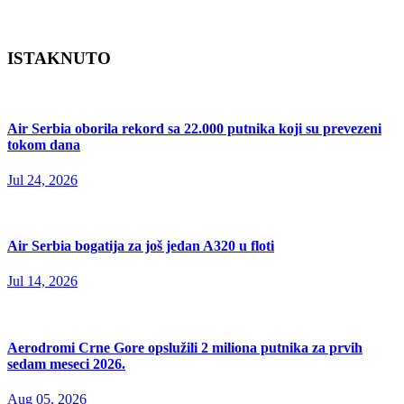
ISTAKNUTO
Air Serbia oborila rekord sa 22.000 putnika koji su prevezeni
tokom dana
Jul 24, 2026
Air Serbia bogatija za još jedan A320 u floti
Jul 14, 2026
Aerodromi Crne Gore opslužili 2 miliona putnika za prvih
sedam meseci 2026.
Aug 05, 2026