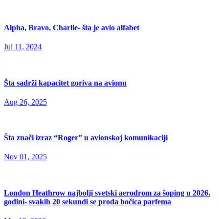
Alpha, Bravo, Charlie- šta je avio alfabet
Jul 11, 2024
Šta sadrži kapacitet goriva na avionu
Aug 26, 2025
Šta znači izraz “Roger” u avionskoj komunikaciji
Nov 01, 2025
London Heathrow najbolji svetski aerodrom za šoping u 2026.
godini- svakih 20 sekundi se proda bočica parfema