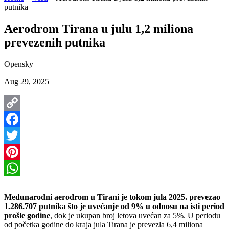
putnika
Aerodrom Tirana u julu 1,2 miliona
prevezenih putnika
Opensky
Aug 29, 2025
Copy
Link
Facebook
Twitter
Pinterest
WhatsApp
Međunarodni aerodrom u Tirani je tokom jula 2025. prevezao
1.286.707 putnika što je uvećanje od 9% u odnosu na isti period
prošle godine
, dok je ukupan broj letova uvećan za 5%. U periodu
od početka godine do kraja jula Tirana je prevezla 6,4 miliona