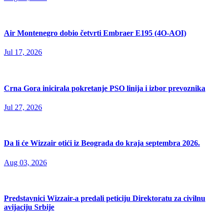
Air Montenegro dobio četvrti Embraer E195 (4O-AOI)
Jul 17, 2026
Crna Gora inicirala pokretanje PSO linija i izbor prevoznika
Jul 27, 2026
Da li će Wizzair otići iz Beograda do kraja septembra 2026.
Aug 03, 2026
Predstavnici Wizzair-a predali peticiju Direktoratu za civilnu
avijaciju Srbije