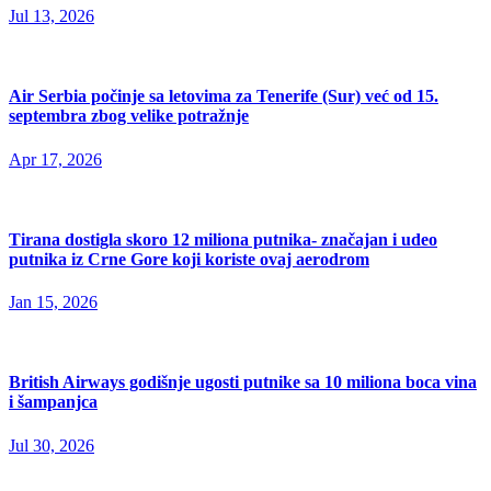
Jul 13, 2026
Air Serbia počinje sa letovima za Tenerife (Sur) već od 15.
septembra zbog velike potražnje
Apr 17, 2026
Tirana dostigla skoro 12 miliona putnika- značajan i udeo
putnika iz Crne Gore koji koriste ovaj aerodrom
Jan 15, 2026
British Airways godišnje ugosti putnike sa 10 miliona boca vina
i šampanjca
Jul 30, 2026