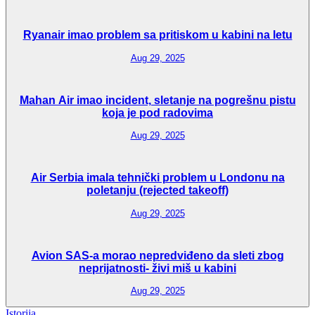
Ryanair imao problem sa pritiskom u kabini na letu
Aug 29, 2025
Mahan Air imao incident, sletanje na pogrešnu pistu
koja je pod radovima
Aug 29, 2025
Air Serbia imala tehnički problem u Londonu na
poletanju (rejected takeoff)
Aug 29, 2025
Avion SAS-a morao nepredviđeno da sleti zbog
neprijatnosti- živi miš u kabini
Aug 29, 2025
Istorija