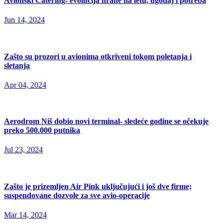
Avionski Catering- evolucija hrane na letu, ugođaj i potreba
Jun 14, 2024
Zašto su prozori u avionima otkriveni tokom poletanja i
sletanja
Apr 04, 2024
Aerodrom Niš dobio novi terminal- sledeće godine se očekuje
preko 500.000 putnika
Jul 23, 2024
Zašto je prizemljen Air Pink uključujući i još dve firme;
suspendovane dozvole za sve avio-operacije
Mar 14, 2024