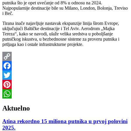
putnika što je opet uvećanje od 8% u odnosu na 2024.
Najpopularnije destinacije bile su Milano, London, Bolonja, Treviso
i Beč.
Tirana inače najavljuje nastavak ekspanzije linija širom Evrope,
uključujući Baltičke destinacije i Tel Aviv. Aerodrom „Majka
Tereza“, kako se navodi, ulaže velika sredstva u poboljšanje
putničkog iskustva, u bezbednosne sisteme za proveru putnika i
prtljaga kao i ostale infrastrukturne projekte.
Copy
Link
Facebook
Twitter
Pinterest
WhatsApp
Aktuelno
Atina rekordno 15 miliona putnika u prvoj polovini
2025.