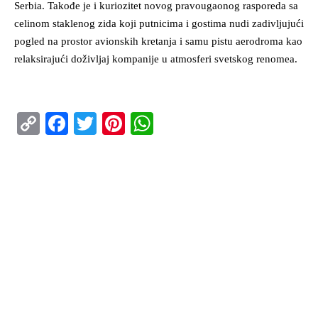
Serbia. Takođe je i kuriozitet novog pravougaonog rasporeda sa
celinom staklenog zida koji putnicima i gostima nudi zadivljujući
pogled na prostor avionskih kretanja i samu pistu aerodroma kao
relaksirajući doživljaj kompanije u atmosferi svetskog renomea.
Copy
Facebook
Twitter
Pinterest
WhatsApp
Link
ISTAKNUTO
Air Serbia oborila rekord sa 22.000 putnika koji
su prevezeni tokom dana