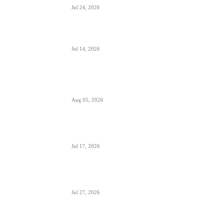
Jul 24, 2026
Air Serbia bogatija za još jedan A320 u floti
Jul 14, 2026
Aerodromi Crne Gore opslužili 2 miliona
putnika za prvih sedam meseci 2026.
Aug 05, 2026
Air Montenegro dobio četvrti Embraer E195
(4O-AOI)
Jul 17, 2026
Crna Gora inicirala pokretanje PSO linija i izbor
prevoznika
Jul 27, 2026
Da li će Wizzair otići iz Beograda do kraja