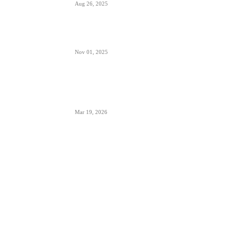
Aug 26, 2025
Šta znači izraz “Roger” u avionskoj komunikaciji
Nov 01, 2025
London Heathrow najbolji svetski aerodrom za
šoping u 2026. godini- svakih 20 sekundi se
proda bočica parfema
Mar 19, 2026
POPULARNE KATEGORIJE
Aerodromi
793
Aktuelno
950
Avioni
653
Avioprevoznici
1382