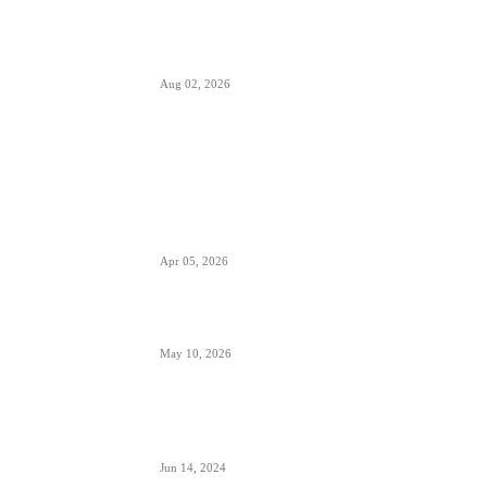
Italija je formalno suspendovala primenu
Šengenskog sporazuma za putovanja iz Španije
Aug 02, 2026
POPULARNO
EES sistem ulaska i izlaska iz EU kreće 10.
aprila- otisak prsta menja pečate u pasošima
Apr 05, 2026
ETIAS sistem- za putovanja u EU od kraja 2026.
May 10, 2026
Avionski Catering- evolucija hrane na letu,
ugođaj i potreba
Jun 14, 2024