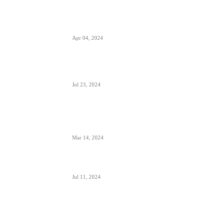
Zašto su prozori u avionima otkriveni tokom
poletanja i sletanja
Apr 04, 2024
Aerodrom Niš dobio novi terminal- sledeće
godine se očekuje preko 500.000 putnika
Jul 23, 2024
Zašto je prizemljen Air Pink uključujući i još dve
firme; suspendovane dozvole za sve avio-
operacije
Mar 14, 2024
Alpha, Bravo, Charlie- šta je avio alfabet
Jul 11, 2024
Šta sadrži kapacitet goriva na avionu