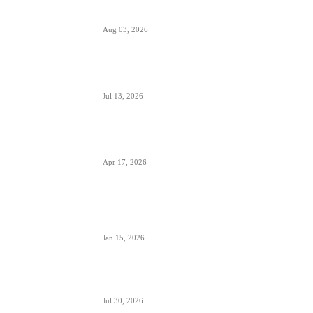
septembra 2026.
Aug 03, 2026
Predstavnici Wizzair-a predali peticiju
Direktoratu za civilnu avijaciju Srbije
Jul 13, 2026
Air Serbia počinje sa letovima za Tenerife (Sur)
već od 15. septembra zbog velike potražnje
Apr 17, 2026
Tirana dostigla skoro 12 miliona putnika-
značajan i udeo putnika iz Crne Gore koji koriste
ovaj aerodrom
Jan 15, 2026
British Airways godišnje ugosti putnike sa 10
miliona boca vina i šampanjca
Jul 30, 2026