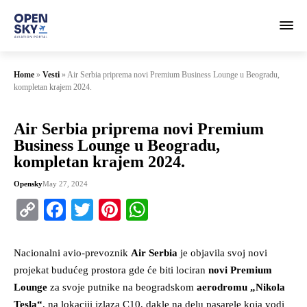
Home
»
Vesti
»
Air Serbia priprema novi Premium Business Lounge u Beogradu,
kompletan krajem 2024.
Air Serbia priprema novi Premium
Business Lounge u Beogradu,
kompletan krajem 2024.
Opensky
May 27, 2024
Copy
Facebook
Twitter
Pinterest
WhatsApp
Link
Nacionalni avio-prevoznik
Air Serbia
je objavila svoj novi
projekat budućeg prostora gde će biti lociran
novi Premium
Lounge
za svoje putnike na beogradskom
aerodromu „Nikola
Tesla“
, na lokaciji izlaza C10, dakle na delu pasarele koja vodi