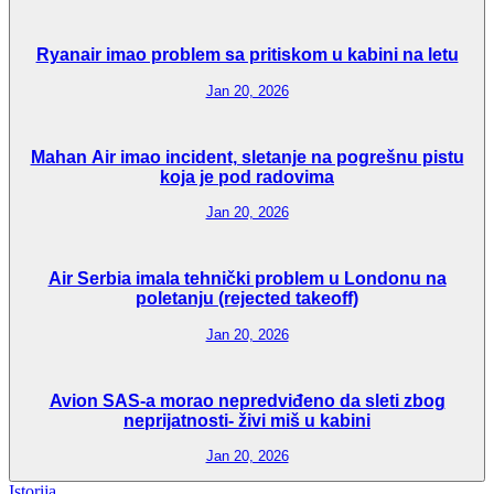
Ryanair imao problem sa pritiskom u kabini na letu
Jan 20, 2026
Mahan Air imao incident, sletanje na pogrešnu pistu
koja je pod radovima
Jan 20, 2026
Air Serbia imala tehnički problem u Londonu na
poletanju (rejected takeoff)
Jan 20, 2026
Avion SAS-a morao nepredviđeno da sleti zbog
neprijatnosti- živi miš u kabini
Jan 20, 2026
Istorija