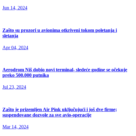
Jun 14, 2024
Zašto su prozori u avionima otkriveni tokom poletanja i
sletanja
Apr 04, 2024
Aerodrom Niš dobio novi terminal- sledeće godine se očekuje
preko 500.000 putnika
Jul 23, 2024
Zašto je prizemljen Air Pink uključujući i još dve firme;
suspendovane dozvole za sve avio-operacije
Mar 14, 2024