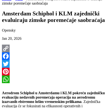
zimske poremećaje saobraćaja
Amsterdam Schiphol i KLM zajednički
evaluiraju zimske poremećaje saobraćaja
Opensky
Jan 20, 2026
Copy
Link
Facebook
Twitter
Pinterest
WhatsApp
Aerodrom Schiphol u Amsterdamu i KLM pokreću zajedničku
evaluaciju nedavnih poremećaja operacija na aerodromu
izazvanih elstremno lošim vremenskim prilikama
. Zajednička
evaluacija će se fokusirati na efikasnosti operativnih i