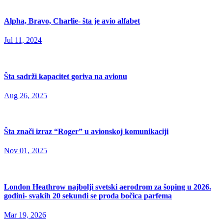
Alpha, Bravo, Charlie- šta je avio alfabet
Jul 11, 2024
Šta sadrži kapacitet goriva na avionu
Aug 26, 2025
Šta znači izraz “Roger” u avionskoj komunikaciji
Nov 01, 2025
London Heathrow najbolji svetski aerodrom za šoping u 2026.
godini- svakih 20 sekundi se proda bočica parfema
Mar 19, 2026