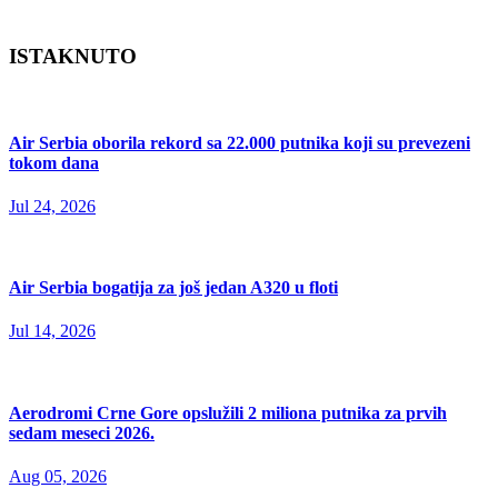
ISTAKNUTO
Air Serbia oborila rekord sa 22.000 putnika koji su prevezeni
tokom dana
Jul 24, 2026
Air Serbia bogatija za još jedan A320 u floti
Jul 14, 2026
Aerodromi Crne Gore opslužili 2 miliona putnika za prvih
sedam meseci 2026.
Aug 05, 2026