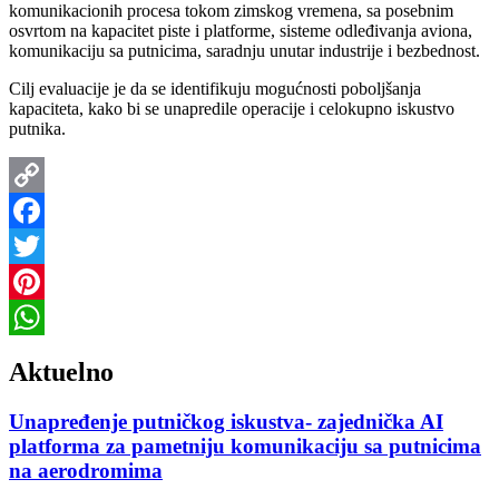
komunikacionih procesa tokom zimskog vremena, sa posebnim
osvrtom na kapacitet piste i platforme, sisteme odleđivanja aviona,
komunikaciju sa putnicima, saradnju unutar industrije i bezbednost.
Cilj evaluacije je da se identifikuju mogućnosti poboljšanja
kapaciteta, kako bi se unapredile operacije i celokupno iskustvo
putnika.
Copy
Link
Facebook
Twitter
Pinterest
WhatsApp
Aktuelno
Unapređenje putničkog iskustva- zajednička AI
platforma za pametniju komunikaciju sa putnicima
na aerodromima