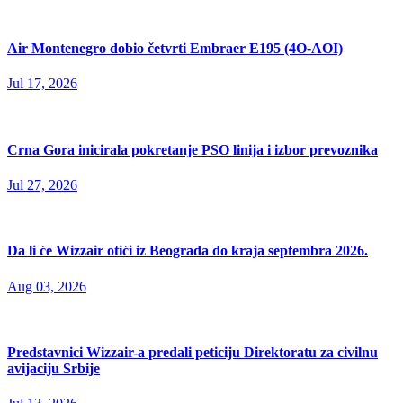
Air Montenegro dobio četvrti Embraer E195 (4O-AOI)
Jul 17, 2026
Crna Gora inicirala pokretanje PSO linija i izbor prevoznika
Jul 27, 2026
Da li će Wizzair otići iz Beograda do kraja septembra 2026.
Aug 03, 2026
Predstavnici Wizzair-a predali peticiju Direktoratu za civilnu
avijaciju Srbije