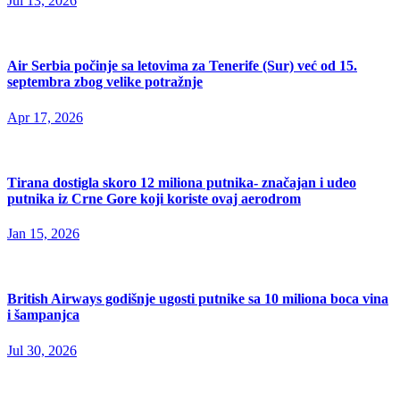
Jul 13, 2026
Air Serbia počinje sa letovima za Tenerife (Sur) već od 15.
septembra zbog velike potražnje
Apr 17, 2026
Tirana dostigla skoro 12 miliona putnika- značajan i udeo
putnika iz Crne Gore koji koriste ovaj aerodrom
Jan 15, 2026
British Airways godišnje ugosti putnike sa 10 miliona boca vina
i šampanjca
Jul 30, 2026