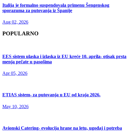
Italija je formalno suspendovala primenu Šengenskog
sporazuma za putovanja iz Španije
Aug 02, 2026
POPULARNO
EES sistem ulaska i izlaska iz EU kreće 10. aprila- otisak prsta
menja pečate u pasošima
Apr 05, 2026
ETIAS sistem- za putovanja u EU od kraja 2026.
May 10, 2026
Avionski Catering- evolucija hrane na letu, ugođaj i potreba