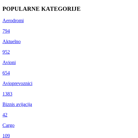
POPULARNE KATEGORIJE
Aerodromi
794
Aktuelno
952
Avioni
654
Avioprevoznici
1383
Biznis avijacija
42
Cargo
109