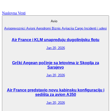
Naslovna
Vesti
Avio
Avioprevoznici
Avioni
Aerodromi
Biznis Avijacija
Cargo
Incidenti i udesi
Air France i KLM unapređuju dugolinijsku flotu
Jan 20, 2026
Grčki Aegean počinje sa letovima iz Skoplja za
Sarajevo
Jan 20, 2026
Air France predstavio novu kabinsku konfiguraciju i
sedišta za avion A350
Jan 20, 2026