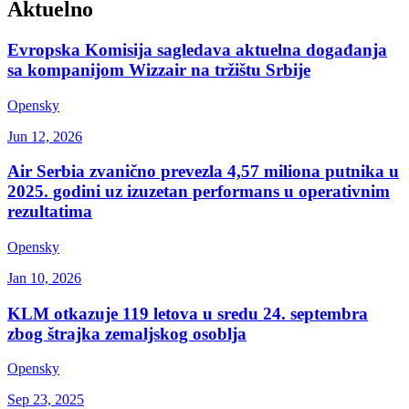
Aktuelno
Evropska Komisija sagledava aktuelna događanja
sa kompanijom Wizzair na tržištu Srbije
Opensky
Jun 12, 2026
Air Serbia zvanično prevezla 4,57 miliona putnika u
2025. godini uz izuzetan performans u operativnim
rezultatima
Opensky
Jan 10, 2026
KLM otkazuje 119 letova u sredu 24. septembra
zbog štrajka zemaljskog osoblja
Opensky
Sep 23, 2025