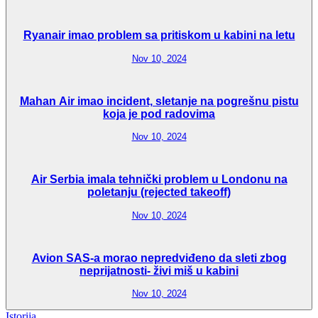
Ryanair imao problem sa pritiskom u kabini na letu
Nov 10, 2024
Mahan Air imao incident, sletanje na pogrešnu pistu
koja je pod radovima
Nov 10, 2024
Air Serbia imala tehnički problem u Londonu na
poletanju (rejected takeoff)
Nov 10, 2024
Avion SAS-a morao nepredviđeno da sleti zbog
neprijatnosti- živi miš u kabini
Nov 10, 2024
Istorija