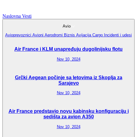
Naslovna
Vesti
Avio
Avioprevoznici
Avioni
Aerodromi
Biznis Avijacija
Cargo
Incidenti i udesi
Air France i KLM unapređuju dugolinijsku flotu
Nov 10, 2024
Grčki Aegean počinje sa letovima iz Skoplja za
Sarajevo
Nov 10, 2024
Air France predstavio novu kabinsku konfiguraciju i
sedišta za avion A350
Nov 10, 2024