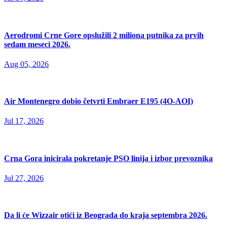
Aerodromi Crne Gore opslužili 2 miliona putnika za prvih
sedam meseci 2026.
Aug 05, 2026
Air Montenegro dobio četvrti Embraer E195 (4O-AOI)
Jul 17, 2026
Crna Gora inicirala pokretanje PSO linija i izbor prevoznika
Jul 27, 2026
Da li će Wizzair otići iz Beograda do kraja septembra 2026.