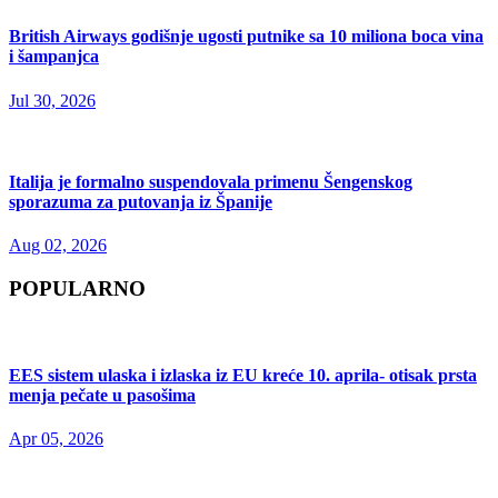
British Airways godišnje ugosti putnike sa 10 miliona boca vina
i šampanjca
Jul 30, 2026
Italija je formalno suspendovala primenu Šengenskog
sporazuma za putovanja iz Španije
Aug 02, 2026
POPULARNO
EES sistem ulaska i izlaska iz EU kreće 10. aprila- otisak prsta
menja pečate u pasošima
Apr 05, 2026