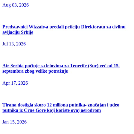
Aug 03, 2026
Predstavnici Wizzair-a predali peticiju Direktoratu za civilnu
avijaciju Srbije
Jul 13, 2026
Air Serbia počinje sa letovima za Tenerife (Sur) već od 15.
septembra zbog velike potražnje
Apr 17, 2026
Tirana dostigla skoro 12 miliona putnika- značajan i udeo
putnika iz Crne Gore koji koriste ovaj aerodrom
Jan 15, 2026