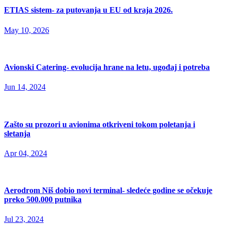
ETIAS sistem- za putovanja u EU od kraja 2026.
May 10, 2026
Avionski Catering- evolucija hrane na letu, ugođaj i potreba
Jun 14, 2024
Zašto su prozori u avionima otkriveni tokom poletanja i
sletanja
Apr 04, 2024
Aerodrom Niš dobio novi terminal- sledeće godine se očekuje
preko 500.000 putnika
Jul 23, 2024