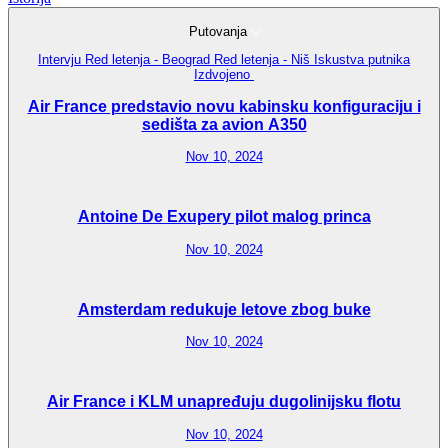
Putovanja
Intervju
Red letenja - Beograd
Red letenja - Niš
Iskustva putnika
Izdvojeno
Air France predstavio novu kabinsku konfiguraciju i
sedišta za avion A350
Nov 10, 2024
Antoine De Exupery pilot malog princa
Nov 10, 2024
Amsterdam redukuje letove zbog buke
Nov 10, 2024
Air France i KLM unapređuju dugolinijsku flotu
Nov 10, 2024