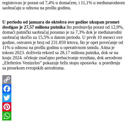
registrovao je porast od 7,4% u domaćem, i 11,1% u međunarodnom
saobraćaju u odnosu na prošlu godinu.
U periodu od januara do oktobra ove godine ukupan promet
dostigao je 27,57 miliona putnika
što predstavlja porast od 12,9%,
domaći putnički saobraćaj porastao je za 7,3% dok je međunarodni
saobraćaj skočio za 15,5% u datom periodu. U prvih 10 meseci ove
godine, ostvaren je broj od 231.859 letova, što je opet povećanje od
11% u odnosu na prošlu godinu u operativnom smislu. Atina je
tokom 2023. doživela rekord sa 28,17 miliona putnika, dok se na
kraju 2024. očekuje značajno prebacivanje rezultata, dok aerodrom
„Elefterios Venizelos“ pokazuje bržu stopu oporavka u poređenju
sa prosekom evropskih aerodroma.
Copy
Link
Facebook
Twitter
Pinterest
WhatsApp