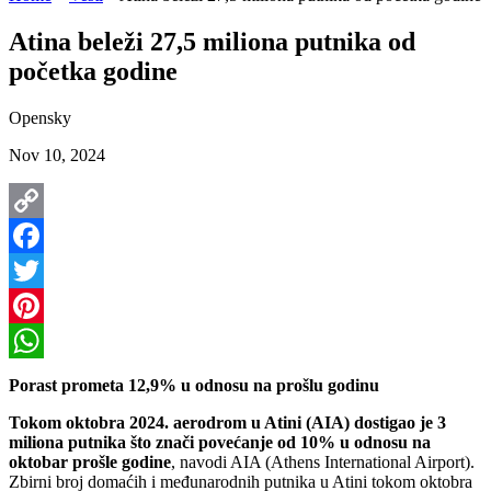
Atina beleži 27,5 miliona putnika od
početka godine
Opensky
Nov 10, 2024
Copy
Link
Facebook
Twitter
Pinterest
WhatsApp
Porast prometa 12,9% u odnosu na prošlu godinu
Tokom oktobra 2024. aerodrom u Atini (AIA) dostigao je 3
miliona putnika što znači povećanje od 10% u odnosu na
oktobar prošle godine
, navodi AIA (Athens International Airport).
Zbirni broj domaćih i međunarodnih putnika u Atini tokom oktobra