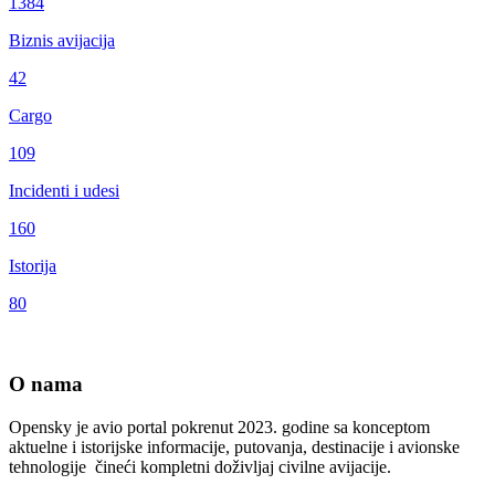
1384
Biznis avijacija
42
Cargo
109
Incidenti i udesi
160
Istorija
80
O nama
Opensky je avio portal pokrenut 2023. godine sa konceptom
aktuelne i istorijske informacije, putovanja, destinacije i avionske
tehnologije čineći kompletni doživljaj civilne avijacije.