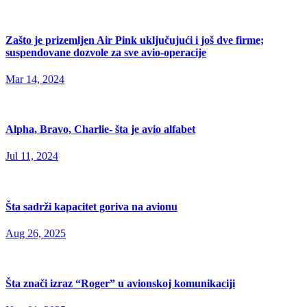
Zašto je prizemljen Air Pink uključujući i još dve firme;
suspendovane dozvole za sve avio-operacije
Mar 14, 2024
Alpha, Bravo, Charlie- šta je avio alfabet
Jul 11, 2024
Šta sadrži kapacitet goriva na avionu
Aug 26, 2025
Šta znači izraz “Roger” u avionskoj komunikaciji