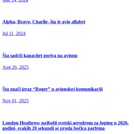
Alpha, Bravo, Charlie- šta je avio alfabet
Jul 11, 2024
Šta sadrži kapacitet goriva na avionu
Aug 26, 2025
Šta znači izraz “Roger” u avionskoj komunikaciji
Nov 01, 2025
London Heathrow najbolji svetski aerodrom za šoping u 2026.
godini- svakih 20 sekundi se proda bočica parfema