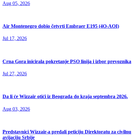
Aug 05, 2026
Air Montenegro dobio četvrti Embraer E195 (4O-AOI)
Jul 17, 2026
Crna Gora inicirala pokretanje PSO linija i izbor prevoznika
Jul 27, 2026
Da li će Wizzair otići iz Beograda do kraja septembra 2026.
Aug 03, 2026
Predstavnici Wizzair-a predali peticiju Direktoratu za civilnu
avijaciju Srbije