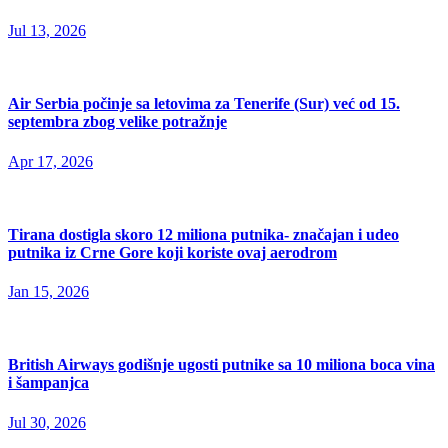
Jul 13, 2026
Air Serbia počinje sa letovima za Tenerife (Sur) već od 15.
septembra zbog velike potražnje
Apr 17, 2026
Tirana dostigla skoro 12 miliona putnika- značajan i udeo
putnika iz Crne Gore koji koriste ovaj aerodrom
Jan 15, 2026
British Airways godišnje ugosti putnike sa 10 miliona boca vina
i šampanjca
Jul 30, 2026