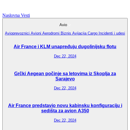
Naslovna
Vesti
Avio
Avioprevoznici
Avioni
Aerodromi
Biznis Avijacija
Cargo
Incidenti i udesi
Air France i KLM unapređuju dugolinijsku flotu
Dec 22, 2024
Grčki Aegean počinje sa letovima iz Skoplja za
Sarajevo
Dec 22, 2024
Air France predstavio novu kabinsku konfiguraciju i
sedišta za avion A350
Dec 22, 2024