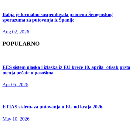
Italija je formalno suspendovala primenu Šengenskog
sporazuma za putovanja iz Španije
Aug 02, 2026
POPULARNO
EES sistem ulaska i izlaska iz EU kreće 10. aprila- otisak prsta
menja pečate u pasošima
Apr 05, 2026
ETIAS sistem- za putovanja u EU od kraja 2026.
May 10, 2026