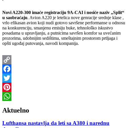
Novi A220-300 imaće registraciju 9A-CAI i nosiće naziv „Split“
u saobraćaju
. Avion A220 je letelica nove genracije srednje klase ,
vrlo efikasan avion koji nudi gotovo savršene performanse u odnosu
na konkurenciju, smanjenu emisiju buke, tehnološko iskustvo
posadama u upravljanju, a putnicima savršen komfor sa uvećanim
prozorima, udobnijim sedištima, smeštajnim prostorom prtljaga i
opšti ugođaj putovanja, navodi kompanija.
Copy
Link
Facebook
Twitter
Pinterest
WhatsApp
Aktuelno
Lufthansa nastavlja da leti sa A380 i narednu