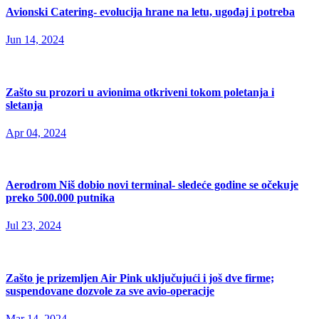
Avionski Catering- evolucija hrane na letu, ugođaj i potreba
Jun 14, 2024
Zašto su prozori u avionima otkriveni tokom poletanja i
sletanja
Apr 04, 2024
Aerodrom Niš dobio novi terminal- sledeće godine se očekuje
preko 500.000 putnika
Jul 23, 2024
Zašto je prizemljen Air Pink uključujući i još dve firme;
suspendovane dozvole za sve avio-operacije
Mar 14, 2024