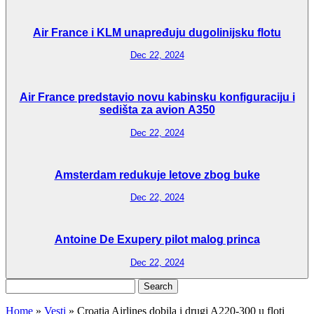
Air France i KLM unapređuju dugolinijsku flotu
Dec 22, 2024
Air France predstavio novu kabinsku konfiguraciju i
sedišta za avion A350
Dec 22, 2024
Amsterdam redukuje letove zbog buke
Dec 22, 2024
Antoine De Exupery pilot malog princa
Dec 22, 2024
Search
for:
Home
»
Vesti
»
Croatia Airlines dobila i drugi A220-300 u floti