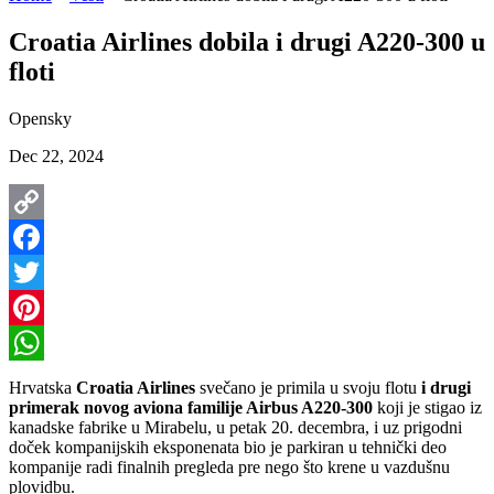
Croatia Airlines dobila i drugi A220-300 u
floti
Opensky
Dec 22, 2024
Copy
Link
Facebook
Twitter
Pinterest
WhatsApp
Hrvatska
Croatia Airlines
svečano je primila u svoju flotu
i drugi
primerak novog aviona familije Airbus A220-300
koji je stigao iz
kanadske fabrike u Mirabelu, u petak 20. decembra, i uz prigodni
doček kompanijskih eksponenata bio je parkiran u tehnički deo
kompanije radi finalnih pregleda pre nego što krene u vazdušnu
plovidbu.