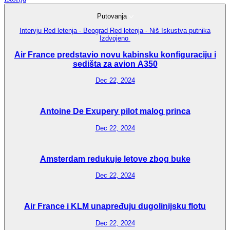
Putovanja
Intervju
Red letenja - Beograd
Red letenja - Niš
Iskustva putnika
Izdvojeno
Air France predstavio novu kabinsku konfiguraciju i
sedišta za avion A350
Dec 22, 2024
Antoine De Exupery pilot malog princa
Dec 22, 2024
Amsterdam redukuje letove zbog buke
Dec 22, 2024
Air France i KLM unapređuju dugolinijsku flotu
Dec 22, 2024