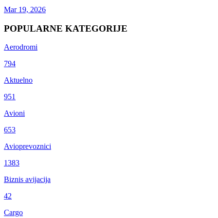
Mar 19, 2026
POPULARNE KATEGORIJE
Aerodromi
794
Aktuelno
951
Avioni
653
Avioprevoznici
1383
Biznis avijacija
42
Cargo