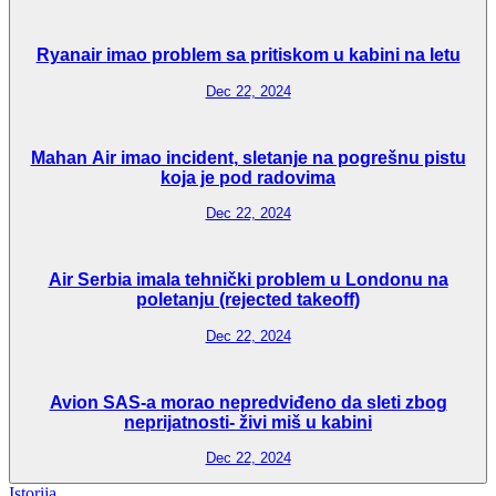
Ryanair imao problem sa pritiskom u kabini na letu
Dec 22, 2024
Mahan Air imao incident, sletanje na pogrešnu pistu
koja je pod radovima
Dec 22, 2024
Air Serbia imala tehnički problem u Londonu na
poletanju (rejected takeoff)
Dec 22, 2024
Avion SAS-a morao nepredviđeno da sleti zbog
neprijatnosti- živi miš u kabini
Dec 22, 2024
Istorija