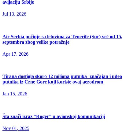
avijaciju Srbije
Jul 13, 2026
Air Serbia počinje sa letovima za Tenerife (Sur) već od 15.
septembra zbog velike potražnje
Apr 17, 2026
Tirana dostigla skoro 12 miliona putnika- značajan i udeo
putnika iz Crne Gore koji koriste ovaj aerodrom
Jan 15, 2026
Šta znači izraz “Roger” u avionskoj komunikaciji
Nov 01, 2025