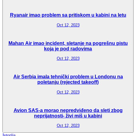
Ryanair imao problem sa pritiskom u kabini na letu
Oct 12, 2023
Mahan Air imao incident, sletanje na pogrešnu pistu
koja je pod radovima
Oct 12, 2023
Air Serbia imala tehnički problem u Londonu na
poletanju (rejected takeoff)
Oct 12, 2023
Avion SAS-a morao nepredviđeno da sleti zbog
neprijatnosti- živi miš u kabini
Oct 12, 2023
Istorija