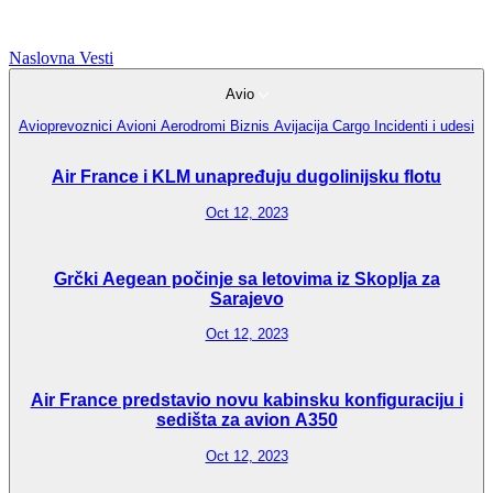
Naslovna
Vesti
Avio
Avioprevoznici
Avioni
Aerodromi
Biznis Avijacija
Cargo
Incidenti i udesi
Air France i KLM unapređuju dugolinijsku flotu
Oct 12, 2023
Grčki Aegean počinje sa letovima iz Skoplja za
Sarajevo
Oct 12, 2023
Air France predstavio novu kabinsku konfiguraciju i
sedišta za avion A350
Oct 12, 2023