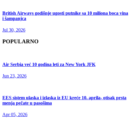
British Airways godišnje ugosti putnike sa 10 miliona boca vina
i šampanjca
Jul 30, 2026
POPULARNO
Air Serbia već 10 godina leti za New York JFK
Jun 23, 2026
EES sistem ulaska i izlaska iz EU kreće 10. aprila- otisak prsta
menja pečate u pasošima
Apr 05, 2026