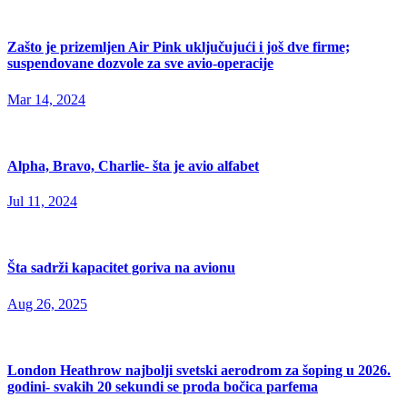
Zašto je prizemljen Air Pink uključujući i još dve firme;
suspendovane dozvole za sve avio-operacije
Mar 14, 2024
Alpha, Bravo, Charlie- šta je avio alfabet
Jul 11, 2024
Šta sadrži kapacitet goriva na avionu
Aug 26, 2025
London Heathrow najbolji svetski aerodrom za šoping u 2026.
godini- svakih 20 sekundi se proda bočica parfema