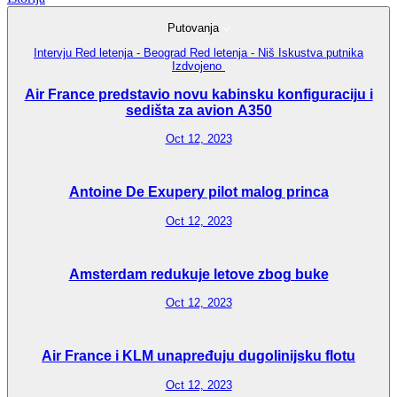
Putovanja
Intervju
Red letenja - Beograd
Red letenja - Niš
Iskustva putnika
Izdvojeno
Air France predstavio novu kabinsku konfiguraciju i
sedišta za avion A350
Oct 12, 2023
Antoine De Exupery pilot malog princa
Oct 12, 2023
Amsterdam redukuje letove zbog buke
Oct 12, 2023
Air France i KLM unapređuju dugolinijsku flotu
Oct 12, 2023