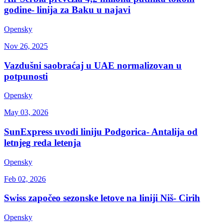
godine- linija za Baku u najavi
Opensky
Nov 26, 2025
Vazdušni saobraćaj u UAE normalizovan u
potpunosti
Opensky
May 03, 2026
SunExpress uvodi liniju Podgorica- Antalija od
letnjeg reda letenja
Opensky
Feb 02, 2026
Swiss započeo sezonske letove na liniji Niš- Cirih
Opensky