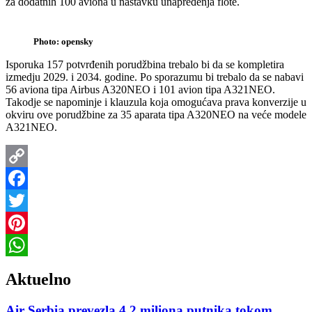
za dodatnih 100 aviona u nastavku unapređenja flote.
Photo: opensky
Isporuka 157 potvrđenih porudžbina trebalo bi da se kompletira
izmedju 2029. i 2034. godine. Po sporazumu bi trebalo da se nabavi
56 aviona tipa Airbus A320NEO i 101 avion tipa A321NEO.
Takodje se napominje i klauzula koja omogućava prava konverzije u
okviru ove porudžbine za 35 aparata tipa A320NEO na veće modele
A321NEO.
Copy
Link
Facebook
Twitter
Pinterest
WhatsApp
Aktuelno
Air Serbia prevezla 4,2 miliona putnika tokom