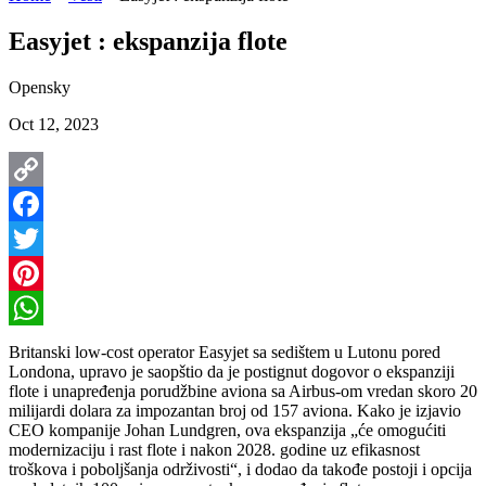
Easyjet : ekspanzija flote
Opensky
Oct 12, 2023
Copy
Link
Facebook
Twitter
Pinterest
WhatsApp
Britanski low-cost operator Easyjet sa sedištem u Lutonu pored
Londona, upravo je saopštio da je postignut dogovor o ekspanziji
flote i unapređenja porudžbine aviona sa Airbus-om vredan skoro 20
milijardi dolara za impozantan broj od 157 aviona. Kako je izjavio
CEO kompanije Johan Lundgren, ova ekspanzija „će omogućiti
modernizaciju i rast flote i nakon 2028. godine uz efikasnost
troškova i poboljšanja održivosti“, i dodao da takođe postoji i opcija