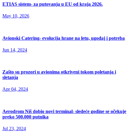
ETIAS sistem- za putovanja u EU od kraja 2026.
May 10, 2026
Avionski Catering- evolucija hrane na letu, ugođaj i potreba
Jun 14, 2024
Zašto su prozori u avionima otkriveni tokom poletanja i
sletanja
Apr 04, 2024
Aerodrom Niš dobio novi terminal- sledeće godine se očekuje
preko 500.000 putnika
Jul 23, 2024