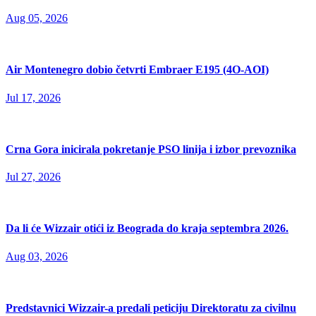
Aug 05, 2026
Air Montenegro dobio četvrti Embraer E195 (4O-AOI)
Jul 17, 2026
Crna Gora inicirala pokretanje PSO linija i izbor prevoznika
Jul 27, 2026
Da li će Wizzair otići iz Beograda do kraja septembra 2026.
Aug 03, 2026
Predstavnici Wizzair-a predali peticiju Direktoratu za civilnu