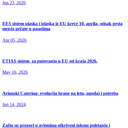
Jun 23, 2026
EES sistem ulaska i izlaska iz EU kreće 10. aprila- otisak prsta
menja pečate u pasošima
Apr 05, 2026
ETIAS sistem- za putovanja u EU od kraja 2026.
May 10, 2026
Avionski Catering- evolucija hrane na letu, ugođaj i potreba
Jun 14, 2024
Zašto su prozori u avionima otkriveni tokom poletanja i