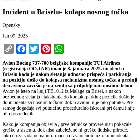
Incident u Briselu- kolaps nosnog točka
Opensky
Jan 09, 2025
Copy
Facebook
Twitter
Pinterest
WhatsApp
Link
Avion Boeing 737-700 belgijske kompanije TUI Airlines
(registracija OO-JAR) imao je 8. januara 2025. incident u
Briselu kada je nakon sletanja odnosno prispeća i parkiranja
na poziciju došlo do kolapsa mehanizma nosnog točka a prednji
deo aviona završio je na zemlji sa priljubljenim nosnim delom
.
Avion je leteo na liniji TB1012 iz Malage za Brisel, a nakon
bezbednog sletanja i taksiranja do kontakt parking pozicije došlo je
do incidenta sa nosnim točkom dok u avionu nije bilo putnika. Pre
samog događaja svi putnici su proceduralno iskrcani pri čemu i nije
bilo povređenih.
Kako je kompanija objavila , prve tehničke provere nisu pokazale
greške u sistemu, dok nisu zabeležene ni greške ljudske prirode,
tako da za sada nema informacija o zvaničnom uzroku incidenta,