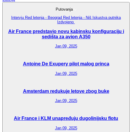
Putovanja
Intervju
Red letenja - Beograd
Red letenja - Niš
Iskustva putnika
Izdvojeno
Air France predstavio novu kabinsku konfiguraciju i
sedišta za avion A350
Jan 09, 2025
Antoine De Exupery pilot malog princa
Jan 09, 2025
Amsterdam redukuje letove zbog buke
Jan 09, 2025
Air France i KLM unapređuju dugolinijsku flotu
Jan 09, 2025