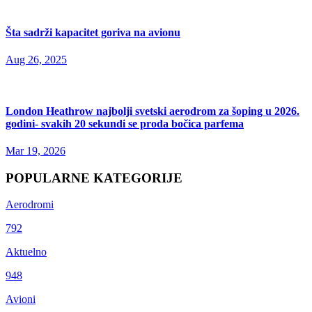
Šta sadrži kapacitet goriva na avionu
Aug 26, 2025
London Heathrow najbolji svetski aerodrom za šoping u 2026.
godini- svakih 20 sekundi se proda bočica parfema
Mar 19, 2026
POPULARNE KATEGORIJE
Aerodromi
792
Aktuelno
948
Avioni