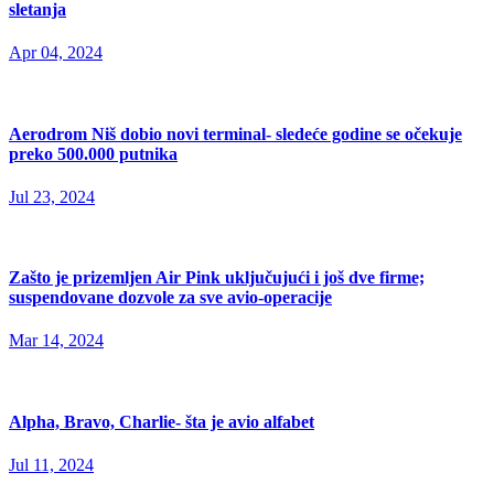
sletanja
Apr 04, 2024
Aerodrom Niš dobio novi terminal- sledeće godine se očekuje
preko 500.000 putnika
Jul 23, 2024
Zašto je prizemljen Air Pink uključujući i još dve firme;
suspendovane dozvole za sve avio-operacije
Mar 14, 2024
Alpha, Bravo, Charlie- šta je avio alfabet
Jul 11, 2024