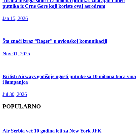
Tirana dostigla skoro 12 miliona putnika- značajan i udeo
putnika iz Crne Gore koji koriste ovaj aerodrom
Jan 15, 2026
Šta znači izraz “Roger” u avionskoj komunikaciji
Nov 01, 2025
British Airways godišnje ugosti putnike sa 10 miliona boca vina
i šampanjca
Jul 30, 2026
POPULARNO
Air Serbia već 10 godina leti za New York JFK