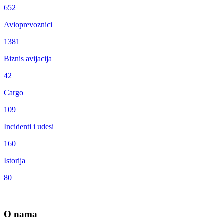
652
Avioprevoznici
1381
Biznis avijacija
42
Cargo
109
Incidenti i udesi
160
Istorija
80
O nama