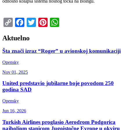
odnosno kolapsa sistema nosnog točka na Boingu.
Copy
Facebook
Twitter
Pinterest
WhatsApp
Link
Aktuelno
Šta znači izraz “Roger” u avionskoj komunikaciji
Opensky
Nov 01, 2025
United predstavio jubilarne boje povodom 250
godina SAD
Opensky
Jun 16, 2026
Turkish Airlines proglasio Aerodrom Podgorica
najboljom stanicom Jugoistočne Evrope u okviru