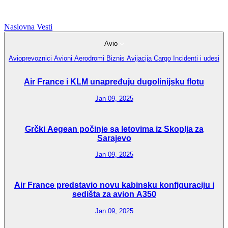
Naslovna
Vesti
Avio
Avioprevoznici
Avioni
Aerodromi
Biznis Avijacija
Cargo
Incidenti i udesi
Air France i KLM unapređuju dugolinijsku flotu
Jan 09, 2025
Grčki Aegean počinje sa letovima iz Skoplja za
Sarajevo
Jan 09, 2025
Air France predstavio novu kabinsku konfiguraciju i
sedišta za avion A350
Jan 09, 2025