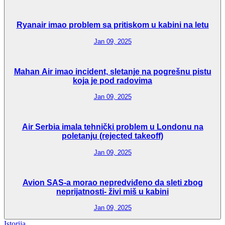
Ryanair imao problem sa pritiskom u kabini na letu
Jan 09, 2025
Mahan Air imao incident, sletanje na pogrešnu pistu
koja je pod radovima
Jan 09, 2025
Air Serbia imala tehnički problem u Londonu na
poletanju (rejected takeoff)
Jan 09, 2025
Avion SAS-a morao nepredviđeno da sleti zbog
neprijatnosti- živi miš u kabini
Jan 09, 2025
Istorija