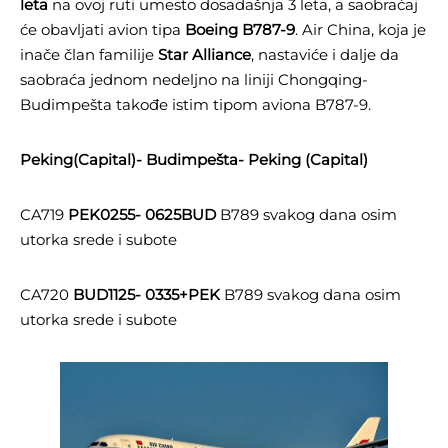
leta
na ovoj ruti umesto dosadašnja 3 leta, a saobraćaj
će obavljati avion tipa
Boeing B787-9
. Air China, koja je
inače član familije
Star Alliance
, nastaviće i dalje da
saobraća jednom nedeljno na liniji Chongqing-
Budimpešta takođe istim tipom aviona B787-9.
Peking(Capital)- Budimpešta- Peking (Capital)
CA719
PEK0255- 0625BUD
B789 svakog dana osim
utorka srede i subote
CA720
BUD1125- 0335+PEK
B789 svakog dana osim
utorka srede i subote