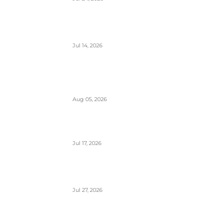
Air Serbia bogatija za još jedan A320 u
floti
Jul 14, 2026
Aerodromi Crne Gore opslužili 2
miliona putnika za prvih sedam meseci
2026.
Aug 05, 2026
Air Montenegro dobio četvrti Embraer
E195 (4O-AOI)
Jul 17, 2026
Crna Gora inicirala pokretanje PSO linija
i izbor prevoznika
Jul 27, 2026
Da li će Wizzair otići iz Beograda do