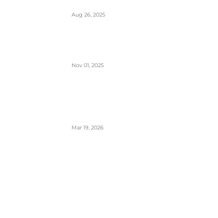
Šta sadrži kapacitet goriva na avionu
Aug 26, 2025
Šta znači izraz “Roger” u avionskoj
komunikaciji
Nov 01, 2025
London Heathrow najbolji svetski
aerodrom za šoping u 2026. godini-
svakih 20 sekundi se proda bočica
parfema
Mar 19, 2026
POPULARNE KATEGORIJE
Aerodromi
794
Aktuelno
953
Avioni
654