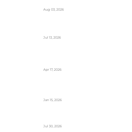
kraja septembra 2026.
Aug 03, 2026
Predstavnici Wizzair-a predali peticiju
Direktoratu za civilnu avijaciju Srbije
Jul 13, 2026
Air Serbia počinje sa letovima za
Tenerife (Sur) već od 15. septembra
zbog velike potražnje
Apr 17, 2026
Tirana dostigla skoro 12 miliona
putnika- značajan i udeo putnika iz Crne
Gore koji koriste ovaj aerodrom
Jan 15, 2026
British Airways godišnje ugosti putnike
sa 10 miliona boca vina i šampanjca
Jul 30, 2026