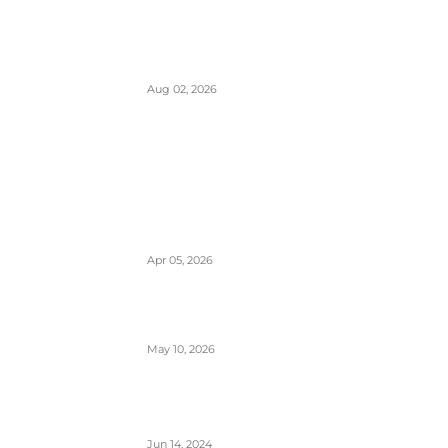
Italija je formalno suspendovala
primenu Šengenskog sporazuma za
putovanja iz Španije
Aug 02, 2026
POPULARNO
EES sistem ulaska i izlaska iz EU kreće
10. aprila- otisak prsta menja pečate u
pasošima
Apr 05, 2026
ETIAS sistem- za putovanja u EU od
kraja 2026.
May 10, 2026
Avionski Catering- evolucija hrane na
letu, ugođaj i potreba
Jun 14, 2024