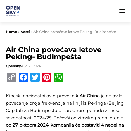
Home
»
Vesti
»
Air China povećava letove Peking- Budimpešta
Air China povećava letove
Peking- Budimpešta
Opensky
Aug 21, 2024
Copy
Facebook
Twitter
Pinterest
WhatsApp
Link
Kineski nacionalni avio-prevoznik
Air China
je najavila
povećanje broja frekvencija na liniji iz Pekinga (Beijing
Capital) za Budimpeštu u narednom periodu zimske
sezonalnosti 2024/25. Počevši od zimskog reda letenja,
od 27. oktobra 2024. kompanija će postaviti 4 nedeljna