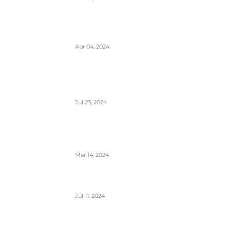
Zašto su prozori u avionima otkriveni
tokom poletanja i sletanja
Apr 04, 2024
Aerodrom Niš dobio novi terminal-
sledeće godine se očekuje preko
500.000 putnika
Jul 23, 2024
Zašto je prizemljen Air Pink uključujući i
još dve firme; suspendovane dozvole za
sve avio-operacije
Mar 14, 2024
Alpha, Bravo, Charlie- šta je avio alfabet
Jul 11, 2024