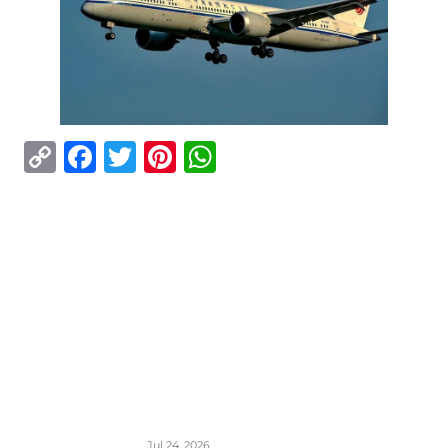
Copy
Facebook
Twitter
Pinterest
WhatsApp
Link
ISTAKNUTO
Air Serbia oborila rekord sa 22.000
putnika koji su prevezeni tokom dana
Jul 24, 2026