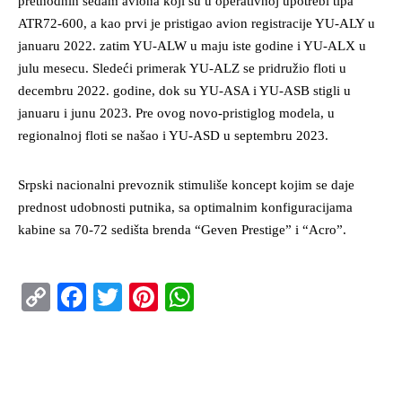
prethodnih sedam aviona koji su u operativnoj upotrebi tipa
ATR72-600, a kao prvi je pristigao avion registracije YU-ALY u
januaru 2022. zatim YU-ALW u maju iste godine i YU-ALX u
julu mesecu. Sledeći primerak YU-ALZ se pridružio floti u
decembru 2022. godine, dok su YU-ASA i YU-ASB stigli u
januaru i junu 2023. Pre ovog novo-pristiglog modela, u
regionalnoj floti se našao i YU-ASD u septembru 2023.
Srpski nacionalni prevoznik stimuliše koncept kojim se daje
prednost udobnosti putnika, sa optimalnim konfiguracijama
kabine sa 70-72 sedišta brenda “Geven Prestige” i “Acro”.
Copy
Facebook
Twitter
Pinterest
WhatsApp
Link