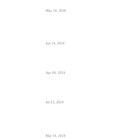
ETIAS sistem- za putovanja u EU od kraja 2026.
May 10, 2026
Avionski Catering- evolucija hrane na letu,
ugođaj i potreba
Jun 14, 2024
Zašto su prozori u avionima otkriveni tokom
poletanja i sletanja
Apr 04, 2024
Aerodrom Niš dobio novi terminal- sledeće
godine se očekuje preko 500.000 putnika
Jul 23, 2024
Zašto je prizemljen Air Pink uključujući i još dve
firme; suspendovane dozvole za sve avio-
operacije
Mar 14, 2024