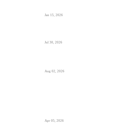
značajan i udeo putnika iz Crne Gore koji koriste
ovaj aerodrom
Jan 15, 2026
British Airways godišnje ugosti putnike sa 10
miliona boca vina i šampanjca
Jul 30, 2026
Italija je formalno suspendovala primenu
Šengenskog sporazuma za putovanja iz Španije
Aug 02, 2026
POPULARNO
EES sistem ulaska i izlaska iz EU kreće 10.
aprila- otisak prsta menja pečate u pasošima
Apr 05, 2026