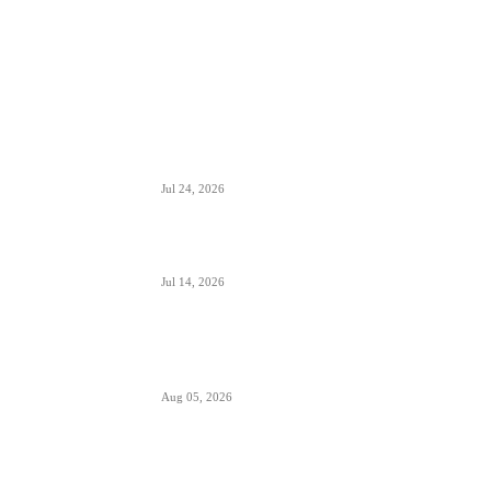
ISTAKNUTO
Air Serbia oborila rekord sa 22.000 putnika koji
su prevezeni tokom dana
Jul 24, 2026
Air Serbia bogatija za još jedan A320 u floti
Jul 14, 2026
Aerodromi Crne Gore opslužili 2 miliona
putnika za prvih sedam meseci 2026.
Aug 05, 2026
Air Montenegro dobio četvrti Embraer E195
(4O-AOI)