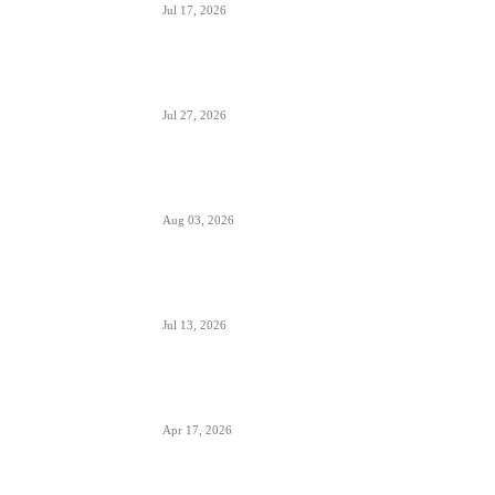
Jul 17, 2026
Crna Gora inicirala pokretanje PSO linija i izbor
prevoznika
Jul 27, 2026
Da li će Wizzair otići iz Beograda do kraja
septembra 2026.
Aug 03, 2026
Predstavnici Wizzair-a predali peticiju
Direktoratu za civilnu avijaciju Srbije
Jul 13, 2026
Air Serbia počinje sa letovima za Tenerife (Sur)
već od 15. septembra zbog velike potražnje
Apr 17, 2026
Tirana dostigla skoro 12 miliona putnika-