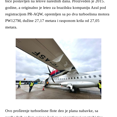
biće postavljen na letove narednih dana. Proizveden je 2015.
godine, a originalno je leteo za brazilsku kompaniju Azul pod
registracijom PR-AQW, opremljen sa po dva turboelisna motora
PW127M, dužine 27,17 metara i rasponom krila od 27,05
metara.
Ovo proširenje turboelisne flote deo je plana nabavke, sa