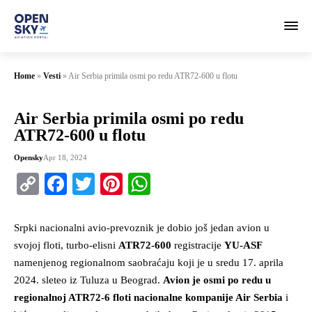
Home
»
Vesti
»
Air Serbia primila osmi po redu ATR72-600 u flotu
Air Serbia primila osmi po redu
ATR72-600 u flotu
Opensky
Apr 18, 2024
Copy
Facebook
Twitter
Pinterest
WhatsApp
Link
Srpki nacionalni avio-prevoznik je dobio još jedan avion u
svojoj floti, turbo-elisni
ATR72-600
registracije
YU-ASF
namenjenog regionalnom saobraćaju koji je u sredu 17. aprila
2024. sleteo iz Tuluza u Beograd.
Avion je osmi po redu u
regionalnoj ATR72-6 floti nacionalne kompanije Air Serbia
i