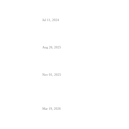
Alpha, Bravo, Charlie- šta je avio alfabet
Jul 11, 2024
Šta sadrži kapacitet goriva na avionu
Aug 26, 2025
Šta znači izraz “Roger” u avionskoj komunikaciji
Nov 01, 2025
London Heathrow najbolji svetski aerodrom za
šoping u 2026. godini- svakih 20 sekundi se
proda bočica parfema
Mar 19, 2026
POPULARNE KATEGORIJE