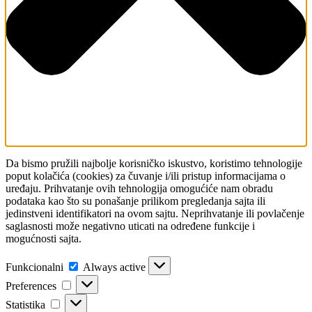
Da bismo pružili najbolje korisničko iskustvo, koristimo tehnologije
poput kolačića (cookies) za čuvanje i/ili pristup informacijama o
uređaju. Prihvatanje ovih tehnologija omogućiće nam obradu
podataka kao što su ponašanje prilikom pregledanja sajta ili
jedinstveni identifikatori na ovom sajtu. Neprihvatanje ili povlačenje
saglasnosti može negativno uticati na određene funkcije i
mogućnosti sajta.
Funkcionalni
Funkcionalni
Always active
Preferences
Preferences
Statistika
Statistika