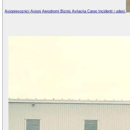
Avioprevoznici
Avioni
Aerodromi
Biznis Avijacija
Cargo
Incidenti i udesi