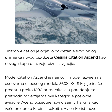
Textron Aviation je objavio pokretanje svog prvog
primerka novog biz-džeta
Cessna Citation Ascend
kao
novog istupa u razvoju biznis avijacije.
Model Citation Ascend je najnoviji model razvijen na
osnovama uspešnog modela 560XL/XLS koji je inače
prodat u preko 1000 primeraka, a u poređenju sa
prethodnim verzijama ove kategorije poslovne
avijacije, Acend poseduje novi dizajn vrha krila kao i
veće prozore u kabini i kokpitu. Avion koristi nove