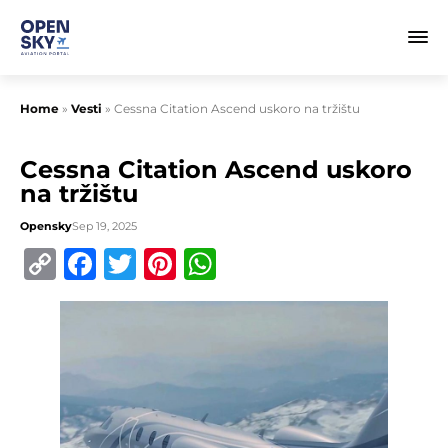
Home
»
Vesti
»
Cessna Citation Ascend uskoro na tržištu
Cessna Citation Ascend uskoro
na tržištu
Opensky
Sep 19, 2025
Copy
Facebook
Twitter
Pinterest
WhatsApp
Link