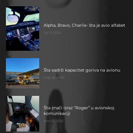
Alpha, Bravo, Charlie- šta je avio alfabet
Jul 11, 2024
Šta sadrži kapacitet goriva na avionu
Aug 26, 2025
Šta znači izraz “Roger” u avionskoj
komunikaciji
Nov 01, 2025