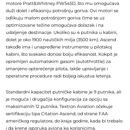
motore Pratt&Whitney PW545D, što mu omogućava
duži dolet i efikasniju potrošnju goriva. Ovi motori se
odlikuju malom potrošnjom goriva čime se uz
optimizovane težine omogućava dolazak i na
udaljenije destinacije. Ukoliko su 4 putnika u kabini,
dolet je oko 1900 nautičkih milja (3500 km). Ascend
takođe ima i unapređene instrumente u pilotskoj
kabini, što svakako donosi bolju efikasnost. Kokpit je
opremljen automatskim gasom (autothrottle) za
smanjeno opterećenje pilota, lakše upravljanje i
operativne procedure radi boljeg iskustva letenja.
Standardni kapacitet putničke kabine je 9 putnika, ali
je moguća i drugačija konfiguracija za opciju sa
maksimalnih 12 putnika. Textron Aviation očekuje
sertifikaciju tipa Citation Ascend, od strane FAA
američkog regulatora, do kraja godine, kada bi trebalo
i da krene isporuka aviona ka korisnicima.