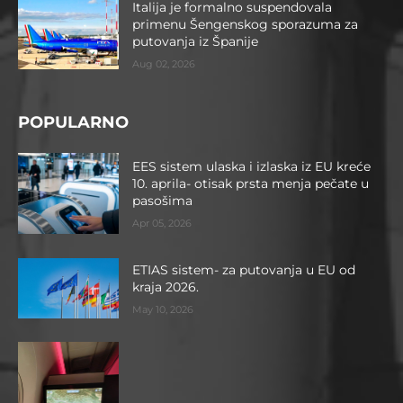
Italija je formalno suspendovala
primenu Šengenskog sporazuma za
putovanja iz Španije
Aug 02, 2026
POPULARNO
EES sistem ulaska i izlaska iz EU kreće
10. aprila- otisak prsta menja pečate u
pasošima
Apr 05, 2026
ETIAS sistem- za putovanja u EU od
kraja 2026.
May 10, 2026