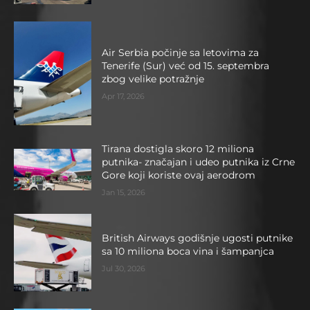
Air Serbia počinje sa letovima za
Tenerife (Sur) već od 15. septembra
zbog velike potražnje
Apr 17, 2026
Tirana dostigla skoro 12 miliona
putnika- značajan i udeo putnika iz Crne
Gore koji koriste ovaj aerodrom
Jan 15, 2026
British Airways godišnje ugosti putnike
sa 10 miliona boca vina i šampanjca
Jul 30, 2026