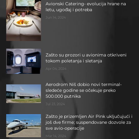
Avionski Catering- evolucija hrane na
letu, ugođaj i potreba
Jun 14, 2024
Zašto su prozori u avionima otkriveni
tokom poletanja i sletanja
Apr 04, 2024
Aerodrom Niš dobio novi terminal-
sledeće godine se očekuje preko
500.000 putnika
Jul 23, 2024
Zašto je prizemljen Air Pink uključujući i
još dve firme; suspendovane dozvole za
sve avio-operacije
Mar 14, 2024