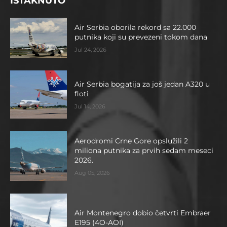
ISTAKNUTO
Air Serbia oborila rekord sa 22.000
putnika koji su prevezeni tokom dana
Jul 24, 2026
Air Serbia bogatija za još jedan A320 u
floti
Jul 14, 2026
Aerodromi Crne Gore opslužili 2
miliona putnika za prvih sedam meseci
2026.
Aug 05, 2026
Air Montenegro dobio četvrti Embraer
E195 (4O-AOI)