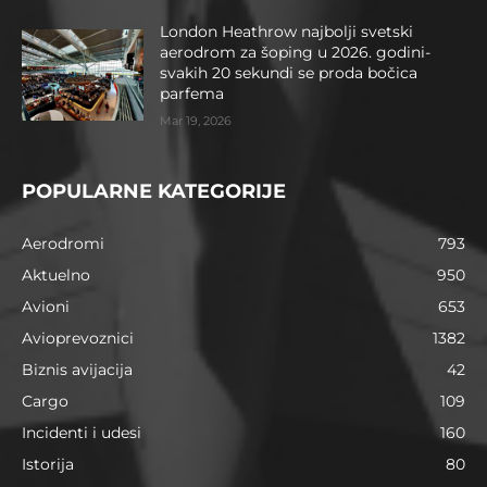
London Heathrow najbolji svetski
aerodrom za šoping u 2026. godini-
svakih 20 sekundi se proda bočica
parfema
Mar 19, 2026
POPULARNE KATEGORIJE
Aerodromi
793
Aktuelno
950
Avioni
653
Avioprevoznici
1382
Biznis avijacija
42
Cargo
109
Incidenti i udesi
160
Istorija
80