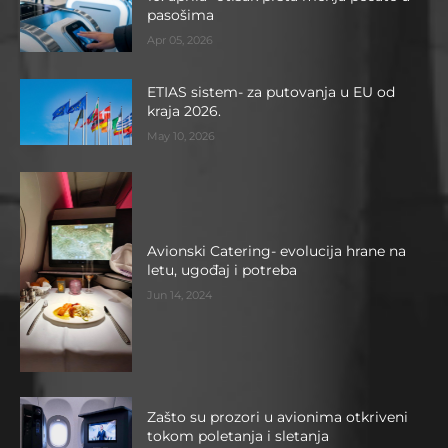
pasošima
Apr 05, 2026
ETIAS sistem- za putovanja u EU od
kraja 2026.
May 10, 2026
Avionski Catering- evolucija hrane na
letu, ugođaj i potreba
Jun 14, 2024
Zašto su prozori u avionima otkriveni
tokom poletanja i sletanja