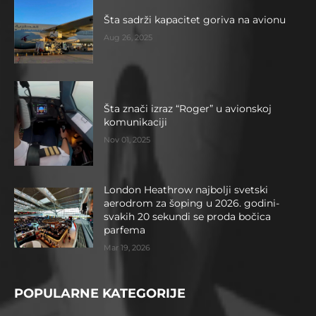
Šta sadrži kapacitet goriva na avionu
Aug 26, 2025
Šta znači izraz “Roger” u avionskoj
komunikaciji
Nov 01, 2025
London Heathrow najbolji svetski
aerodrom za šoping u 2026. godini-
svakih 20 sekundi se proda bočica
parfema
Mar 19, 2026
POPULARNE KATEGORIJE