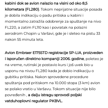
kabini dok se avion nalazio na visini od oko 8,5
kilometara (FL280)
. Tokom neprijatne situacije posada
je dobila indikaciju o padu pritiska u kabini i
momentalno zatražila odobrenje za spuštanje na nivo
FL220, a zatim FL110 kao i povratak na polazni
aerodrom Chopin u Varšavi, gde je i sleteo na pistu 33
nakon 55 minuta leta.
Avion Embraer E175STD registracije SP-LIA
,
proizveden
i isporučen direktno kompaniji 2006. godine
, poleteo je
na vreme, rutinski je postavio kurs i još uvek bio u
usponu na nivou FL280 kada je dobio indikaciju o
gubitku pritiska. Nakon sprovedene procedure
spuštanja pod pritiskom na 10.000 stopa (3 km) avion
se polako vratio u Varšavu. Tokom situacije nije bilo
povređenih ,
a dalju istragu sprovodi poljski
vatduhoplovni regulator PKBVL.