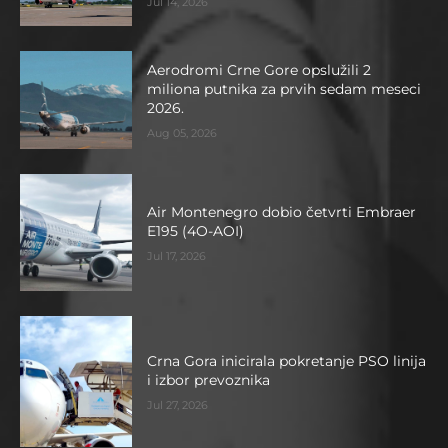
Jul 14, 2026
Aerodromi Crne Gore opslužili 2
miliona putnika za prvih sedam meseci
2026.
Aug 05, 2026
Air Montenegro dobio četvrti Embraer
E195 (4O-AOI)
Jul 17, 2026
Crna Gora inicirala pokretanje PSO linija
i izbor prevoznika
Jul 27, 2026