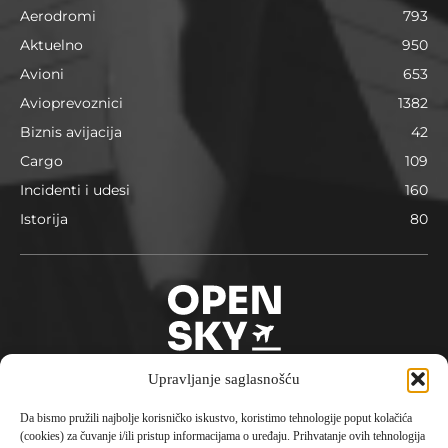
Aerodromi
793
Aktuelno
950
Avioni
653
Avioprevoznici
1382
Biznis avijacija
42
Cargo
109
Incidenti i udesi
160
Istorija
80
Upravljanje saglasnošću
Da bismo pružili najbolje korisničko iskustvo, koristimo tehnologije poput kolačića
O nama
(cookies) za čuvanje i/ili pristup informacijama o uređaju. Prihvatanje ovih tehnologija