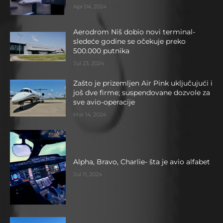
Apr 04, 2024
Aerodrom Niš dobio novi terminal-
sledeće godine se očekuje preko
500.000 putnika
Jul 23, 2024
Zašto je prizemljen Air Pink uključujući i
još dve firme; suspendovane dozvole za
sve avio-operacije
Mar 14, 2024
Alpha, Bravo, Charlie- šta je avio alfabet
Jul 11, 2024