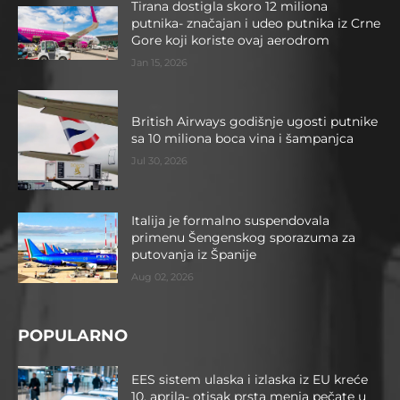
Tirana dostigla skoro 12 miliona
putnika- značajan i udeo putnika iz Crne
Gore koji koriste ovaj aerodrom
Jan 15, 2026
British Airways godišnje ugosti putnike
sa 10 miliona boca vina i šampanjca
Jul 30, 2026
Italija je formalno suspendovala
primenu Šengenskog sporazuma za
putovanja iz Španije
Aug 02, 2026
POPULARNO
EES sistem ulaska i izlaska iz EU kreće
10. aprila- otisak prsta menja pečate u