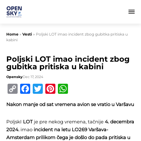
Home
»
Vesti
»
Poljski LOT imao incident zbog gubitka pritiska u
kabini
Poljski LOT imao incident zbog
gubitka pritiska u kabini
Opensky
Dec 17, 2024
Copy
Facebook
Twitter
Pinterest
WhatsApp
Link
Nakon manje od sat vremena avion se vratio u Varšavu
PoljskI
LOT
je pre nekog vremena, tačnije
4. decembra
2024.
imao
incident na letu LO269 Varšava-
Amsterdam prilikom čega je došlo do pada pritiska u