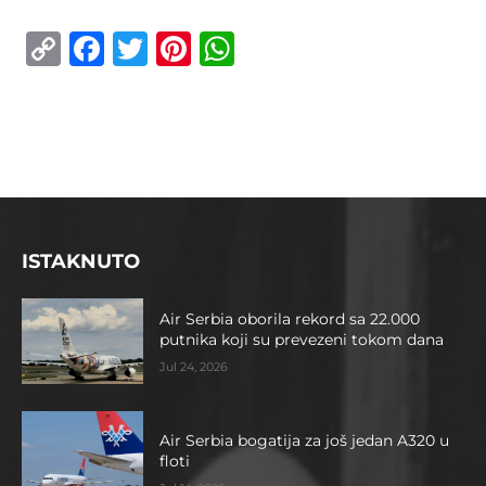
Copy
Facebook
Twitter
Pinterest
WhatsApp
Link
ISTAKNUTO
Air Serbia oborila rekord sa 22.000
putnika koji su prevezeni tokom dana
Jul 24, 2026
Air Serbia bogatija za još jedan A320 u
floti