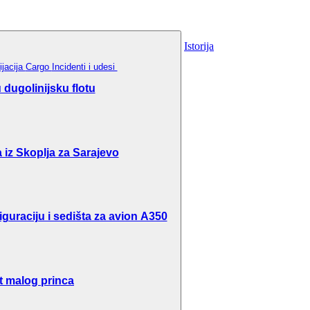
Istorija
ijacija
Cargo
Incidenti i udesi
dugolinijsku flotu
 iz Skoplja za Sarajevo
guraciju i sedišta za avion A350
t malog princa