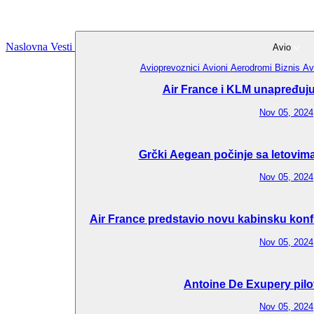
Naslovna
Vesti
Avio
Avioprevoznici
Avioni
Aerodromi
Biznis Av
Air France i KLM unapređuju 
Nov 05, 2024
Grčki Aegean počinje sa letovima
Nov 05, 2024
Air France predstavio novu kabinsku konfi
Nov 05, 2024
Antoine De Exupery pilo
Nov 05, 2024