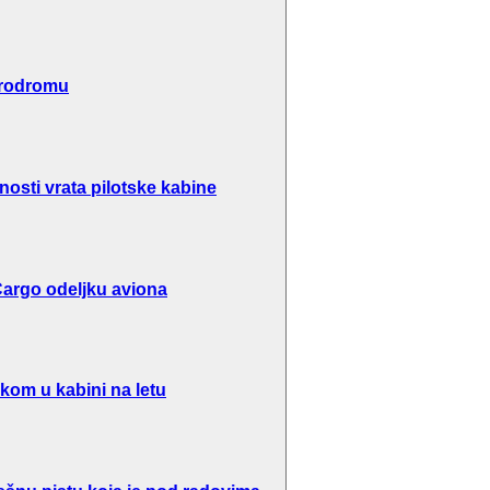
erodromu
osti vrata pilotske kabine
argo odeljku aviona
kom u kabini na letu