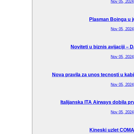
Nov 05, 2024
Plasman Boinga u j
Nov 05, 2024
Noviteti u biznis avijaciji –
Nov 05, 2024
Nova pravila za unos tecnosti u kab
Nov 05, 2024
Italijanska ITA Airways dobila p
Nov 05, 2024
Kineski uzlet COM