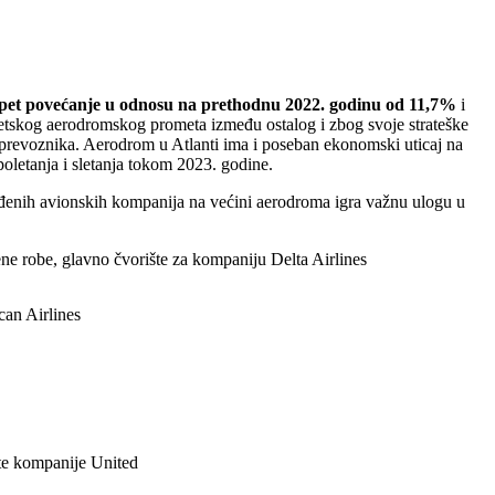
 opet povećanje u odnosu na prethodnu 2022. godinu od 11,7%
i
etskog aerodromskog prometa između ostalog i zbog svoje strateške
h prevoznika. Aerodrom u Atlanti ima i poseban ekonomski uticaj na
oletanja i sletanja tokom 2023. godine.
eđenih avionskih kompanija na većini aerodroma igra važnu ulogu u
ene robe, glavno čvorište za kompaniju Delta Airlines
can Airlines
šte kompanije United