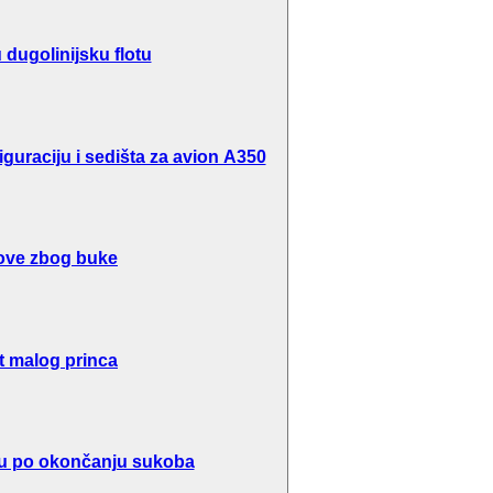
dugolinijsku flotu
guraciju i sedišta za avion A350
ove zbog buke
t malog princa
inu po okončanju sukoba