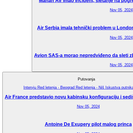
Mahan Air imao incident, sletanje na pogr
Nov 05, 2024
Air Serbia imala tehnički problem u London
Nov 05, 2024
Avion SAS-a morao nepredviđeno da sleti zbo
Nov 05, 2024
Putovanja
Intervju
Red letenja - Beograd
Red letenja - Niš
Iskustva putni
Air France predstavio novu kabinsku konfiguraciju i sedi
Nov 05, 2024
Antoine De Exupery pilot malog princa