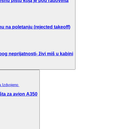
ešnu pistu koja je pod radovima
u na poletanju (rejected takeoff)
g neprijatnosti- živi miš u kabini
ka
Izdvojeno
šta za avion A350