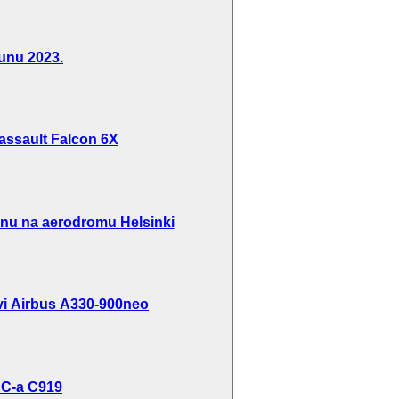
unu 2023.
 Dassault Falcon 6X
inu na aerodromu Helsinki
rvi Airbus A330-900neo
AC-a C919