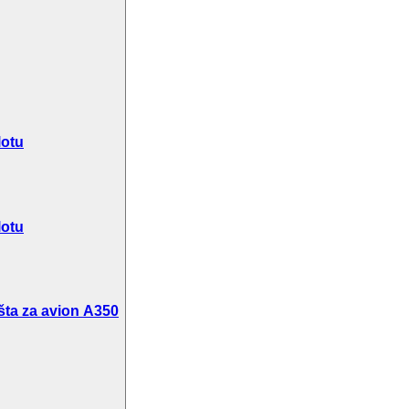
lotu
lotu
šta za avion A350