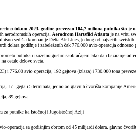
e recimo
tokom 2023. godine prevezao 104,7 miliona putnika što je
kih aerodromskih operacija.
Aerodrom Hartsfild Atlanta
je na vrhu sv
odnisno sedišta kompanije Delta Air Lines, jednog od najvećih svetski
rdi dolara godišnje i zabeleženih čak 776.000 avio-operacija odnosno p
 prometu putnika i izuzetno gustim saobraćajem tako da i baziranje odr
na ostale delove sveta.
3) i 776.00 avio-operacija, 192 gejtova (izlaza) i 730.000 tona prevez
ija, 171 gejta i 5 terminala, jedno od glavnih čvorišta kompanije Ameri
ija, 89 gejtova
a za putnike ka Istočnoj i Jugoistočnoj Aziji
vio-operacija sa godišnjim obrtom od 45 milijardi dolara, glavno čvori