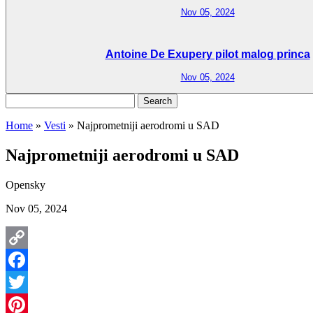
Nov 05, 2024
Antoine De Exupery pilot malog princa
Nov 05, 2024
Search
for:
Home
»
Vesti
»
Najprometniji aerodromi u SAD
Najprometniji aerodromi u SAD
Opensky
Nov 05, 2024
Copy
Link
Facebook
Twitter