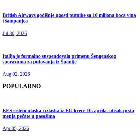
British Airways godišnje ugosti putnike sa 10 miliona boca vina
i šampanjca
Jul 30, 2026
Italija je formalno suspendovala primenu Šengenskog
sporazuma za putovanja iz Španije
Aug 02, 2026
POPULARNO
EES sistem ulaska i izlaska iz EU kreće 10. aprila- otisak prsta
menja pečate u pasošima
Apr 05, 2026