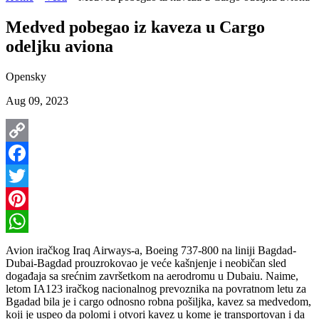
Medved pobegao iz kaveza u Cargo
odeljku aviona
Opensky
Aug 09, 2023
Copy
Link
Facebook
Twitter
Pinterest
WhatsApp
Avion iračkog Iraq Airways-a, Boeing 737-800 na liniji Bagdad-
Dubai-Bagdad prouzrokovao je veće kašnjenje i neobičan sled
događaja sa srećnim završetkom na aerodromu u Dubaiu. Naime,
letom IA123 iračkog nacionalnog prevoznika na povratnom letu za
Bgadad bila je i cargo odnosno robna pošiljka, kavez sa medvedom,
koji je uspeo da polomi i otvori kavez u kome je transportovan i da