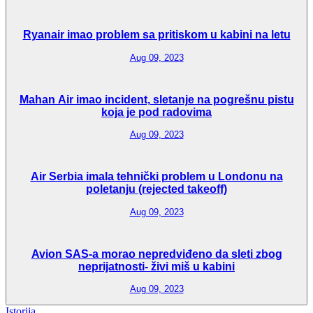
Ryanair imao problem sa pritiskom u kabini na letu
Aug 09, 2023
Mahan Air imao incident, sletanje na pogrešnu pistu
koja je pod radovima
Aug 09, 2023
Air Serbia imala tehnički problem u Londonu na
poletanju (rejected takeoff)
Aug 09, 2023
Avion SAS-a morao nepredviđeno da sleti zbog
neprijatnosti- živi miš u kabini
Aug 09, 2023
Istorija