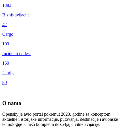
1383
Biznis avijacija
42
Cargo
109
Incidenti i udesi
160
Istorija
80
O nama
Opensky je avio portal pokrenut 2023. godine sa konceptom
aktuelne i istorijske informacije, putovanja, destinacije i avionske
tehnologije čineći kompletni doživljaj civilne avijacije.