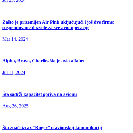
Jul 23, 2024
Zašto je prizemljen Air Pink uključujući i još dve firme;
suspendovane dozvole za sve avio-operacije
Mar 14, 2024
Alpha, Bravo, Charlie- šta je avio alfabet
Jul 11, 2024
Šta sadrži kapacitet goriva na avionu
Aug 26, 2025
Šta znači izraz “Roger” u avionskoj komunikaciji