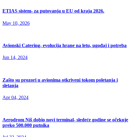
ETIAS sistem- za putovanja u EU od kraja 2026.
May 10, 2026
Avionski Catering- evolucija hrane na letu, ugođaj i potreba
Jun 14, 2024
Zašto su prozori u avionima otkriveni tokom poletanja i
sletanja
Apr 04, 2024
Aerodrom Niš dobio novi terminal- sledeće godine se očekuje
preko 500.000 putnika