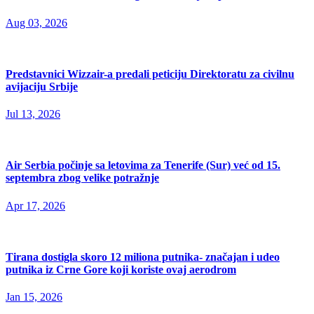
Aug 03, 2026
Predstavnici Wizzair-a predali peticiju Direktoratu za civilnu
avijaciju Srbije
Jul 13, 2026
Air Serbia počinje sa letovima za Tenerife (Sur) već od 15.
septembra zbog velike potražnje
Apr 17, 2026
Tirana dostigla skoro 12 miliona putnika- značajan i udeo
putnika iz Crne Gore koji koriste ovaj aerodrom
Jan 15, 2026