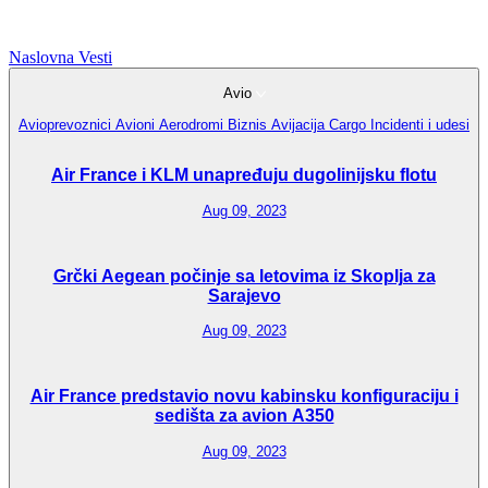
Naslovna
Vesti
Avio
Avioprevoznici
Avioni
Aerodromi
Biznis Avijacija
Cargo
Incidenti i udesi
Air France i KLM unapređuju dugolinijsku flotu
Aug 09, 2023
Grčki Aegean počinje sa letovima iz Skoplja za
Sarajevo
Aug 09, 2023
Air France predstavio novu kabinsku konfiguraciju i
sedišta za avion A350
Aug 09, 2023