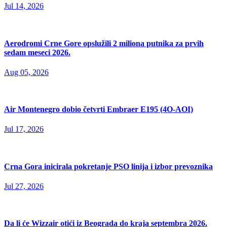
Jul 14, 2026
Aerodromi Crne Gore opslužili 2 miliona putnika za prvih
sedam meseci 2026.
Aug 05, 2026
Air Montenegro dobio četvrti Embraer E195 (4O-AOI)
Jul 17, 2026
Crna Gora inicirala pokretanje PSO linija i izbor prevoznika
Jul 27, 2026
Da li će Wizzair otići iz Beograda do kraja septembra 2026.