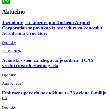
WhatsApp
Aktuelno
Južnokorejski konzorcijum Incheon Airport
Corporation se povukao iz procedure za koncesiju
Aerodroma Crne Gore
Opensky
Jul 19, 2026
Avionski sistem za izbegavanje sudara- TCAS
vredni čuvar bezbednog leta
Opensky
Aug 02, 2024
Embraer ugovorio porudžbine za 28 aviona familije
E2
Opensky