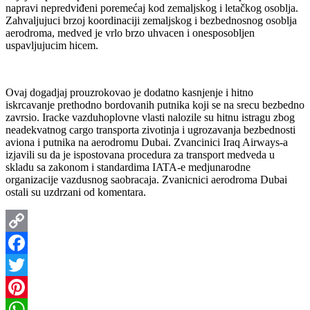
napravi nepredviđeni poremećaj kod zemaljskog i letačkog osoblja.
Zahvaljujuci brzoj koordinaciji zemaljskog i bezbednosnog osoblja
aerodroma, medved je vrlo brzo uhvacen i onesposobljen
uspavljujucim hicem.
Ovaj dogadjaj prouzrokovao je dodatno kasnjenje i hitno
iskrcavanje prethodno bordovanih putnika koji se na srecu bezbedno
zavrsio. Iracke vazduhoplovne vlasti nalozile su hitnu istragu zbog
neadekvatnog cargo transporta zivotinja i ugrozavanja bezbednosti
aviona i putnika na aerodromu Dubai. Zvancinici Iraq Airways-a
izjavili su da je ispostovana procedura za transport medveda u
skladu sa zakonom i standardima IATA-e medjunarodne
organizacije vazdusnog saobracaja. Zvanicnici aerodroma Dubai
ostali su uzdrzani od komentara.
Copy
Link
Facebook
Twitter
Pinterest