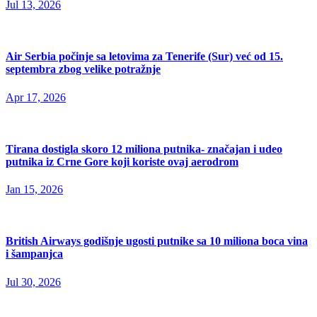
Jul 13, 2026
Air Serbia počinje sa letovima za Tenerife (Sur) već od 15.
septembra zbog velike potražnje
Apr 17, 2026
Tirana dostigla skoro 12 miliona putnika- značajan i udeo
putnika iz Crne Gore koji koriste ovaj aerodrom
Jan 15, 2026
British Airways godišnje ugosti putnike sa 10 miliona boca vina
i šampanjca
Jul 30, 2026