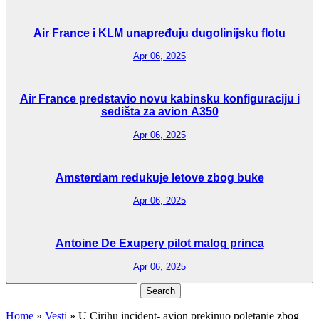
Air France i KLM unapređuju dugolinijsku flotu
Apr 06, 2025
Air France predstavio novu kabinsku konfiguraciju i
sedišta za avion A350
Apr 06, 2025
Amsterdam redukuje letove zbog buke
Apr 06, 2025
Antoine De Exupery pilot malog princa
Apr 06, 2025
Search
for:
Home
»
Vesti
»
U Cirihu incident- avion prekinuo poletanje zbog