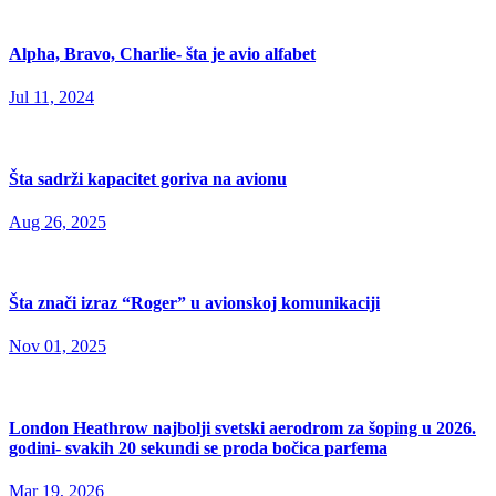
Alpha, Bravo, Charlie- šta je avio alfabet
Jul 11, 2024
Šta sadrži kapacitet goriva na avionu
Aug 26, 2025
Šta znači izraz “Roger” u avionskoj komunikaciji
Nov 01, 2025
London Heathrow najbolji svetski aerodrom za šoping u 2026.
godini- svakih 20 sekundi se proda bočica parfema
Mar 19, 2026