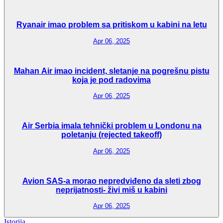
Ryanair imao problem sa pritiskom u kabini na letu
Apr 06, 2025
Mahan Air imao incident, sletanje na pogrešnu pistu
koja je pod radovima
Apr 06, 2025
Air Serbia imala tehnički problem u Londonu na
poletanju (rejected takeoff)
Apr 06, 2025
Avion SAS-a morao nepredviđeno da sleti zbog
neprijatnosti- živi miš u kabini
Apr 06, 2025
Istorija