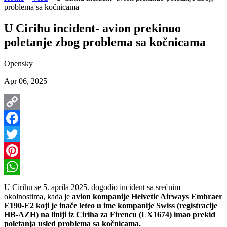
problema sa kočnicama
U Cirihu incident- avion prekinuo
poletanje zbog problema sa kočnicama
Opensky
Apr 06, 2025
Copy
Link
Facebook
Twitter
Pinterest
WhatsApp
U Cirihu se 5. aprila 2025. dogodio incident sa srećnim
okolnostima, kada je
avion kompanije Helvetic Airways Embraer
E190-E2 koji je inače leteo u ime kompanije Swiss (registracije
HB-AZH) na liniji iz Ciriha za Firencu (LX1674) imao prekid
poletanja usled problema sa kočnicama.