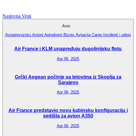
Naslovna
Vesti
Avio
Avioprevoznici
Avioni
Aerodromi
Biznis Avijacija
Cargo
Incidenti i udesi
Air France i KLM unapređuju dugolinijsku flotu
Apr 06, 2025
Grčki Aegean počinje sa letovima iz Skoplja za
Sarajevo
Apr 06, 2025
Air France predstavio novu kabinsku konfiguraciju i
sedišta za avion A350
Apr 06, 2025