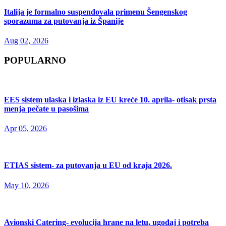
Italija je formalno suspendovala primenu Šengenskog
sporazuma za putovanja iz Španije
Aug 02, 2026
POPULARNO
EES sistem ulaska i izlaska iz EU kreće 10. aprila- otisak prsta
menja pečate u pasošima
Apr 05, 2026
ETIAS sistem- za putovanja u EU od kraja 2026.
May 10, 2026
Avionski Catering- evolucija hrane na letu, ugođaj i potreba