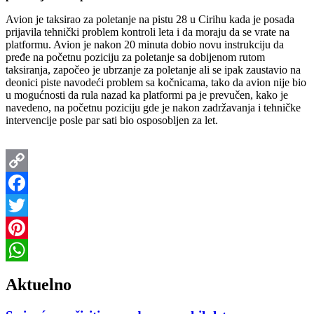
Avion je taksirao za poletanje na pistu 28 u Cirihu kada je posada
prijavila tehnički problem kontroli leta i da moraju da se vrate na
platformu. Avion je nakon 20 minuta dobio novu instrukciju da
pređe na početnu poziciju za poletanje sa dobijenom rutom
taksiranja, započeo je ubrzanje za poletanje ali se ipak zaustavio na
deonici piste navodeći problem sa kočnicama, tako da avion nije bio
u mogućnosti da rula nazad ka platformi pa je prevučen, kako je
navedeno, na početnu poziciju gde je nakon zadržavanja i tehničke
intervencije posle par sati bio osposobljen za let.
Copy
Link
Facebook
Twitter
Pinterest
WhatsApp
Aktuelno