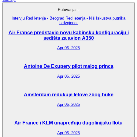
Putovanja
Intervju
Red letenja - Beograd
Red letenja - Niš
Iskustva putnika
Izdvojeno
Air France predstavio novu kabinsku konfiguraciju i
sedišta za avion A350
Apr 06, 2025
Antoine De Exupery pilot malog princa
Apr 06, 2025
Amsterdam redukuje letove zbog buke
Apr 06, 2025
Air France i KLM unapređuju dugolinijsku flotu
Apr 06, 2025