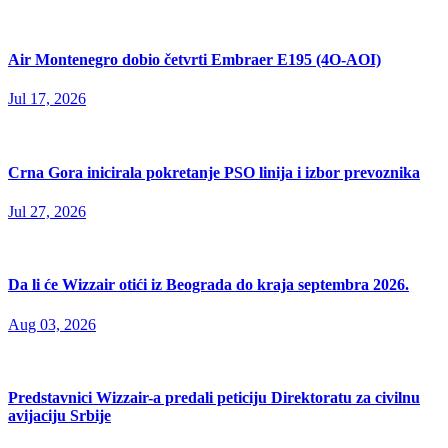
Air Montenegro dobio četvrti Embraer E195 (4O-AOI)
Jul 17, 2026
Crna Gora inicirala pokretanje PSO linija i izbor prevoznika
Jul 27, 2026
Da li će Wizzair otići iz Beograda do kraja septembra 2026.
Aug 03, 2026
Predstavnici Wizzair-a predali peticiju Direktoratu za civilnu
avijaciju Srbije