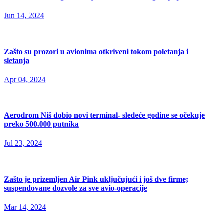
Jun 14, 2024
Zašto su prozori u avionima otkriveni tokom poletanja i
sletanja
Apr 04, 2024
Aerodrom Niš dobio novi terminal- sledeće godine se očekuje
preko 500.000 putnika
Jul 23, 2024
Zašto je prizemljen Air Pink uključujući i još dve firme;
suspendovane dozvole za sve avio-operacije
Mar 14, 2024