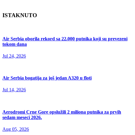
ISTAKNUTO
Air Serbia oborila rekord sa 22.000 putnika koji su prevezeni
tokom dana
Jul 24, 2026
Air Serbia bogatija za još jedan A320 u floti
Jul 14, 2026
Aerodromi Crne Gore opslužili 2 miliona putnika za prvih
sedam meseci 2026.
Aug 05, 2026