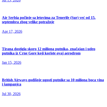
Jul 13, 2026
Air Serbia počinje sa letovima za Tenerife (Sur) već od 15.
septembra zbog velike potražnje
Apr 17, 2026
Tirana dostigla skoro 12 miliona putnika- značajan i udeo
putnika iz Crne Gore koji koriste ovaj aerodrom
Jan 15, 2026
British Airways godišnje ugosti putnike sa 10 miliona boca vina
i šampanjca
Jul 30, 2026