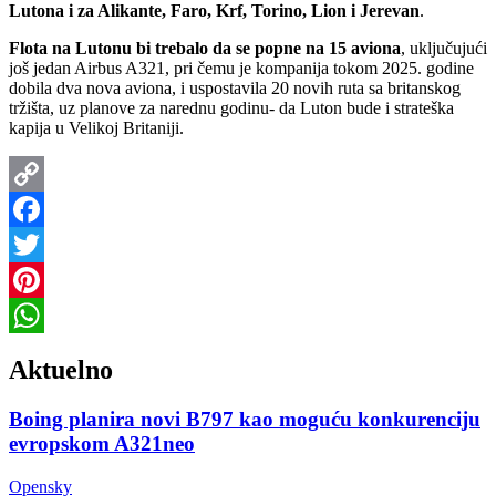
Lutona i za Alikante, Faro, Krf, Torino, Lion i Jerevan
.
Flota na Lutonu bi trebalo da se popne na 15 aviona
, uključujući
još jedan Airbus A321, pri čemu je kompanija tokom 2025. godine
dobila dva nova aviona, i uspostavila 20 novih ruta sa britanskog
tržišta, uz planove za narednu godinu- da Luton bude i strateška
kapija u Velikoj Britaniji.
Copy
Link
Facebook
Twitter
Pinterest
WhatsApp
Aktuelno
Boing planira novi B797 kao moguću konkurenciju
evropskom A321neo
Opensky