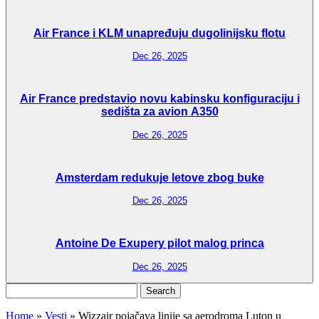
Air France i KLM unapređuju dugolinijsku flotu
Dec 26, 2025
Air France predstavio novu kabinsku konfiguraciju i
sedišta za avion A350
Dec 26, 2025
Amsterdam redukuje letove zbog buke
Dec 26, 2025
Antoine De Exupery pilot malog princa
Dec 26, 2025
Search
for:
Home
»
Vesti
»
Wizzair pojačava linije sa aerodroma Luton u