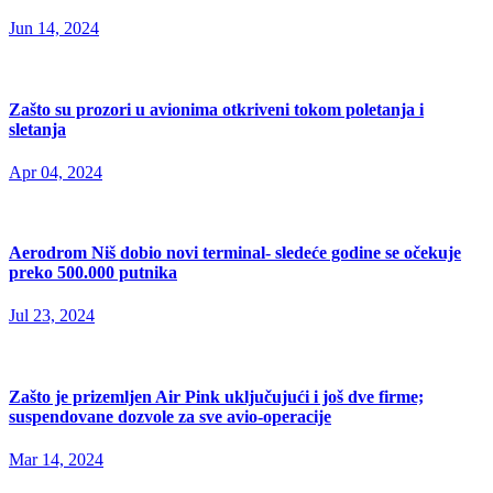
Jun 14, 2024
Zašto su prozori u avionima otkriveni tokom poletanja i
sletanja
Apr 04, 2024
Aerodrom Niš dobio novi terminal- sledeće godine se očekuje
preko 500.000 putnika
Jul 23, 2024
Zašto je prizemljen Air Pink uključujući i još dve firme;
suspendovane dozvole za sve avio-operacije
Mar 14, 2024