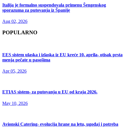
Italija je formalno suspendovala primenu Šengenskog
sporazuma za putovanja iz Španije
Aug 02, 2026
POPULARNO
EES sistem ulaska i izlaska iz EU kreće 10. aprila- otisak prsta
menja pečate u pasošima
Apr 05, 2026
ETIAS sistem- za putovanja u EU od kraja 2026.
May 10, 2026
Avionski Catering- evolucija hrane na letu, ugođaj i potreba