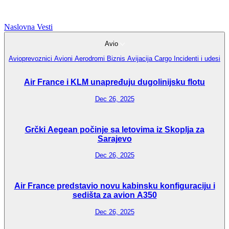
Naslovna
Vesti
Avio
Avioprevoznici
Avioni
Aerodromi
Biznis Avijacija
Cargo
Incidenti i udesi
Air France i KLM unapređuju dugolinijsku flotu
Dec 26, 2025
Grčki Aegean počinje sa letovima iz Skoplja za
Sarajevo
Dec 26, 2025
Air France predstavio novu kabinsku konfiguraciju i
sedišta za avion A350
Dec 26, 2025