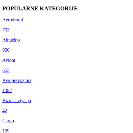
POPULARNE KATEGORIJE
Aerodromi
793
Aktuelno
950
Avioni
653
Avioprevoznici
1382
Biznis avijacija
42
Cargo
109