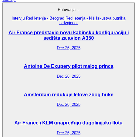
Putovanja
Intervju
Red letenja - Beograd
Red letenja - Niš
Iskustva putnika
Izdvojeno
Air France predstavio novu kabinsku konfiguraciju i
sedišta za avion A350
Dec 26, 2025
Antoine De Exupery pilot malog princa
Dec 26, 2025
Amsterdam redukuje letove zbog buke
Dec 26, 2025
Air France i KLM unapređuju dugolinijsku flotu
Dec 26, 2025