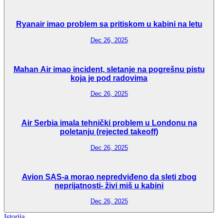
Ryanair imao problem sa pritiskom u kabini na letu
Dec 26, 2025
Mahan Air imao incident, sletanje na pogrešnu pistu
koja je pod radovima
Dec 26, 2025
Air Serbia imala tehnički problem u Londonu na
poletanju (rejected takeoff)
Dec 26, 2025
Avion SAS-a morao nepredviđeno da sleti zbog
neprijatnosti- živi miš u kabini
Dec 26, 2025
Istorija