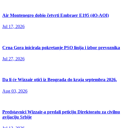
Air Montenegro dobio četvrti Embraer E195 (4O-AOI)
Jul 17, 2026
Crna Gora inicirala pokretanje PSO linija i izbor prevoznika
Jul 27, 2026
Da li će Wizzair otići iz Beograda do kraja septembra 2026.
Aug 03, 2026
Predstavnici Wizzair-a predali peticiju Direktoratu za civilnu
avijaciju Srbije