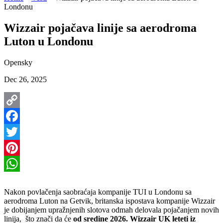
Londonu
Wizzair pojačava linije sa aerodroma
Luton u Londonu
Opensky
Dec 26, 2025
Copy
Link
Facebook
Twitter
Pinterest
WhatsApp
Nakon povlačenja saobraćaja kompanije TUI u Londonu sa
aerodroma Luton na Getvik, britanska ispostava kompanije Wizzair
je dobijanjem upražnjenih slotova odmah delovala pojačanjem novih
linija, što znači da će
od sredine 2026. Wizzair UK leteti iz