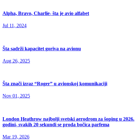
Alpha, Bravo, Charlie- šta je avio alfabet
Jul 11, 2024
Šta sadrži kapacitet goriva na avionu
Aug 26, 2025
Šta znači izraz “Roger” u avionskoj komunikaciji
Nov 01, 2025
London Heathrow najbolji svetski aerodrom za šoping u 2026.
godini- svakih 20 sekundi se proda bočica parfema
Mar 19, 2026