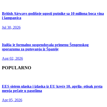
British Airways godišnje ugosti putnike sa 10 miliona boca vina
i šampanjca
Jul 30, 2026
Italija je formalno suspendovala primenu Šengenskog
sporazuma za putovanja iz Španije
Aug 02, 2026
POPULARNO
EES sistem ulaska i izlaska iz EU kreće 10. aprila- otisak prsta
menja pečate u pasošima
Apr 05, 2026