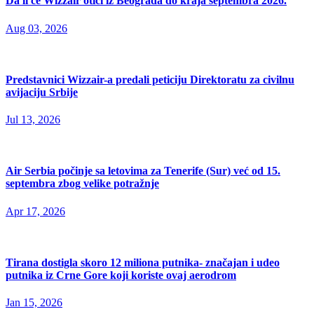
Da li će Wizzair otići iz Beograda do kraja septembra 2026.
Aug 03, 2026
Predstavnici Wizzair-a predali peticiju Direktoratu za civilnu
avijaciju Srbije
Jul 13, 2026
Air Serbia počinje sa letovima za Tenerife (Sur) već od 15.
septembra zbog velike potražnje
Apr 17, 2026
Tirana dostigla skoro 12 miliona putnika- značajan i udeo
putnika iz Crne Gore koji koriste ovaj aerodrom
Jan 15, 2026