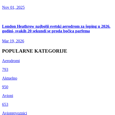
Nov 01, 2025
London Heathrow najbolji svetski aerodrom za šoping u 2026.
godini- svakih 20 sekundi se proda bočica parfema
Mar 19, 2026
POPULARNE KATEGORIJE
Aerodromi
793
Aktuelno
950
Avioni
653
Avioprevoznici