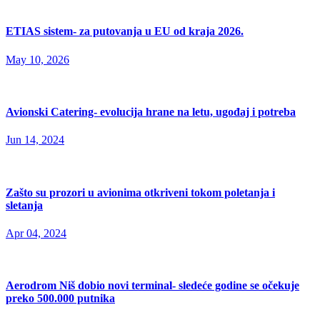
ETIAS sistem- za putovanja u EU od kraja 2026.
May 10, 2026
Avionski Catering- evolucija hrane na letu, ugođaj i potreba
Jun 14, 2024
Zašto su prozori u avionima otkriveni tokom poletanja i
sletanja
Apr 04, 2024
Aerodrom Niš dobio novi terminal- sledeće godine se očekuje
preko 500.000 putnika