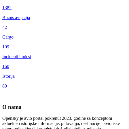
1382
Biznis avijacija
42
Cargo
109
Incidenti i udesi
160
Istorija
80
O nama
Opensky je avio portal pokrenut 2023. godine sa konceptom
aktuelne i istorijske informacije, putovanja, destinacije i avionske
tehnologije čineći kompletni doživljaj civilne avijacije.