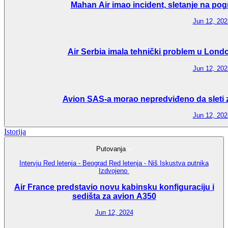
Mahan Air imao incident, sletanje na pog
Jun 12, 202
Air Serbia imala tehnički problem u Londo
Jun 12, 202
Avion SAS-a morao nepredviđeno da sleti zb
Jun 12, 202
Istorija
Putovanja
Intervju
Red letenja - Beograd
Red letenja - Niš
Iskustva putnika
Izdvojeno
Air France predstavio novu kabinsku konfiguraciju i
sedišta za avion A350
Jun 12, 2024