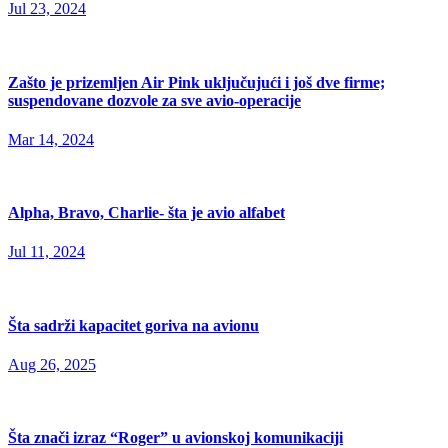
Jul 23, 2024
Zašto je prizemljen Air Pink uključujući i još dve firme;
suspendovane dozvole za sve avio-operacije
Mar 14, 2024
Alpha, Bravo, Charlie- šta je avio alfabet
Jul 11, 2024
Šta sadrži kapacitet goriva na avionu
Aug 26, 2025
Šta znači izraz “Roger” u avionskoj komunikaciji