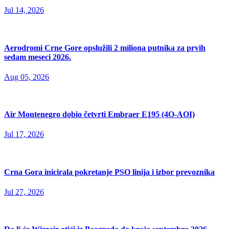
Jul 14, 2026
Aerodromi Crne Gore opslužili 2 miliona putnika za prvih
sedam meseci 2026.
Aug 05, 2026
Air Montenegro dobio četvrti Embraer E195 (4O-AOI)
Jul 17, 2026
Crna Gora inicirala pokretanje PSO linija i izbor prevoznika
Jul 27, 2026