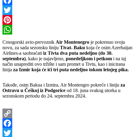
Copy
Link
Facebook
Twitter
Pinterest
WhatsApp
Crnogorski avio-prevoznik
Air Montenegro
je pokrenuo svoju
novu, za sada sezonsku liniju
Tivat- Baku
koja će osim Azerbaijan
Airlines-a saobraćati
iz Tivta dva puta nedeljno (do 30.
septembra)
, kako je najavljeno,
ponedeljkom i petkom
i na taj
način unaprediti ovo tržište i sam promet u Tivtu, kao i inicirana
linija
za Izmir koja će ići tri puta nedeljno tokom letnjeg pika.
Takođe, osim Bakua i Izmira, Air Montengro pokreće i liniju
za
Ostravu u Češkoj iz Podgorice
od 18. juna svakog utorka u
sezonskom periodu do 24. septembra 2024.
Copy
Link
Facebook