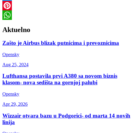
Twitter
Pinterest
WhatsApp
Aktuelno
Zašto je Airbus blizak putnicima i prevoznicima
Opensky
Aug 25, 2024
Lufthansa postavila prvi A380 sa novom biznis
klasom- nova sedišta na gornjoj palubi
Opensky
Apr 29, 2026
Wizzair otvara bazu u Podgorici- od marta 14 novih
linija