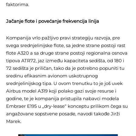
faktorima.
Jačanje flote i povećanje frekvencija linija
Kompanija vrlo pažljivo pravi strategiju razvoja, pre
svega srednjelinijske flote, sa jedne strane postoji rast
flote A320 a sa druge strane postoji regionalna osnova
tipova ATR72, jaz između kapaciteta sedišta, od 180 i
72 sedišta je priličan, tako da je potrebno popuniti tu
sredinu efikasnim avionom uskotrupnog
srednjelinijskog tipa. U ovom trenutku to je još uvek
Airbus model A319 koji polako gazi svoje resurse i
godine, te je kompanija pristupila nabavci modela
Embraer E195 u „dry-lease“ konceptu prilikom čega su
angažovane sopstvene posade, navodi takođe Jirži
Marek.