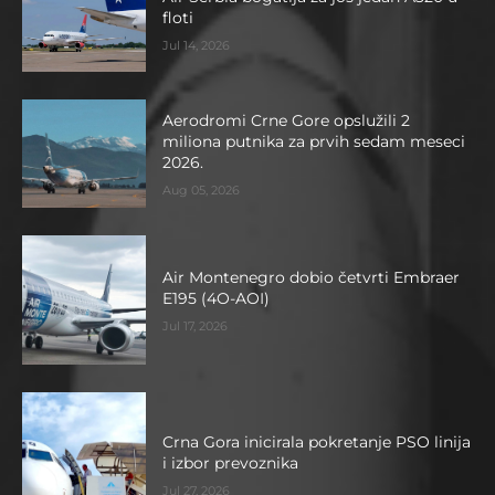
floti
Jul 14, 2026
Aerodromi Crne Gore opslužili 2
miliona putnika za prvih sedam meseci
2026.
Aug 05, 2026
Air Montenegro dobio četvrti Embraer
E195 (4O-AOI)
Jul 17, 2026
Crna Gora inicirala pokretanje PSO linija
i izbor prevoznika
Jul 27, 2026