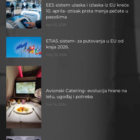
EES sistem ulaska i izlaska iz EU kreće
10. aprila- otisak prsta menja pečate u
pasošima
Apr 05, 2026
ETIAS sistem- za putovanja u EU od
kraja 2026.
May 10, 2026
Avionski Catering- evolucija hrane na
letu, ugođaj i potreba
Jun 14, 2024