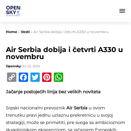
Home
»
Vesti
»
Air Serbia dobija i četvrti A330 u novembru
Air Serbia dobija i četvrti A330 u
novembru
Opensky
Oct 22, 2024
Copy
Facebook
Twitter
Pinterest
WhatsApp
Link
Jačanje postojećih linija bez velikih noviteta
Srpski nacionalni prevoznik
Air Serbia
u ovom
trenutku pravi jednu uzlaznu prekretnicu u svojoj
strategiji, može se primetiti, pre svega sa ambicioznom
dugolinisjkom ekspanzijom, sa jačanjem Evropskih