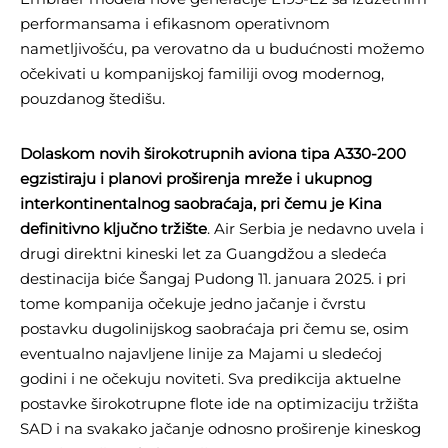
performansama i efikasnom operativnom
nametljivošću, pa verovatno da u budućnosti možemo
očekivati u kompanijskoj familiji ovog modernog,
pouzdanog štedišu.
Dolaskom novih širokotrupnih aviona tipa A330-200
egzistiraju i planovi proširenja mreže i ukupnog
interkontinentalnog saobraćaja, pri čemu je Kina
definitivno ključno tržište
. Air Serbia je nedavno uvela i
drugi direktni kineski let za Guangdžou a sledeća
destinacija biće Šangaj Pudong 11. januara 2025. i pri
tome kompanija očekuje jedno jačanje i čvrstu
postavku dugolinijskog saobraćaja pri čemu se, osim
eventualno najavljene linije za Majami u sledećoj
godini i ne očekuju noviteti. Sva predikcija aktuelne
postavke širokotrupne flote ide na optimizaciju tržišta
SAD i na svakako jačanje odnosno proširenje kineskog