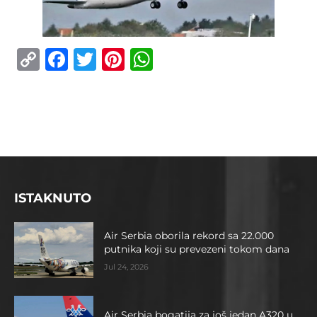
Copy
Facebook
Twitter
Pinterest
WhatsApp
Link
ISTAKNUTO
Air Serbia oborila rekord sa 22.000
putnika koji su prevezeni tokom dana
Jul 24, 2026
Air Serbia bogatija za još jedan A320 u