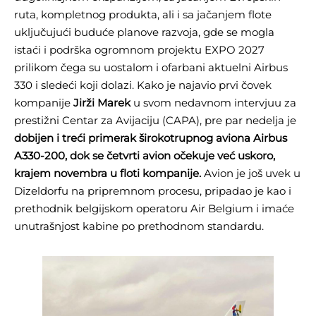
ruta, kompletnog produkta, ali i sa jačanjem flote
uključujući buduće planove razvoja, gde se mogla
istaći i podrška ogromnom projektu EXPO 2027
prilikom čega su uostalom i ofarbani aktuelni Airbus
330 i sledeći koji dolazi. Kako je najavio prvi čovek
kompanije
Jirži Marek
u svom nedavnom intervjuu za
prestižni Centar za Avijaciju (CAPA), pre par nedelja je
dobijen i treći primerak širokotrupnog aviona Airbus
A330-200, dok se četvrti avion očekuje već uskoro,
krajem novembra u floti kompanije.
Avion je još uvek u
Dizeldorfu na pripremnom procesu, pripadao je kao i
prethodnik belgijskom operatoru Air Belgium i imaće
unutrašnjost kabine po prethodnom standardu.