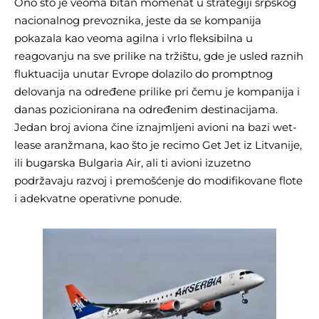
Ono što je veoma bitan momenat u strategiji srpskog
nacionalnog prevoznika, jeste da se kompanija
pokazala kao veoma agilna i vrlo fleksibilna u
reagovanju na sve prilike na tržištu, gde je usled raznih
fluktuacija unutar Evrope dolazilo do promptnog
delovanja na određene prilike pri čemu je kompanija i
danas pozicionirana na određenim destinacijama.
Jedan broj aviona čine iznajmljeni avioni na bazi wet-
lease aranžmana, kao što je recimo Get Jet iz Litvanije,
ili bugarska Bulgaria Air, ali ti avioni izuzetno
podržavaju razvoj i premošćenje do modifikovane flote
i adekvatne operativne ponude.