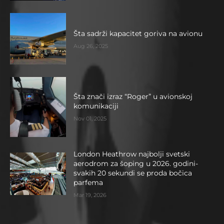
Šta sadrži kapacitet goriva na avionu
Aug 26, 2025
Šta znači izraz “Roger” u avionskoj
komunikaciji
Nov 01, 2025
London Heathrow najbolji svetski
aerodrom za šoping u 2026. godini-
svakih 20 sekundi se proda bočica
parfema
Mar 19, 2026