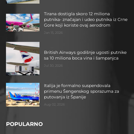
Tirana dostigla skoro 12 miliona
putnika- značajan i udeo putnika iz Crne
Gore koji koriste ovaj aerodrom
Jan 15, 2026
British Airways godišnje ugosti putnike
sa 10 miliona boca vina i šampanjca
Jul 30, 2026
Italija je formalno suspendovala
primenu Šengenskog sporazuma za
putovanja iz Španije
Aug 02, 2026
POPULARNO