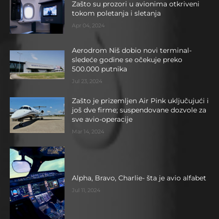
Zašto su prozori u avionima otkriveni
tokom poletanja i sletanja
Apr 04, 2024
Aerodrom Niš dobio novi terminal-
sledeće godine se očekuje preko
500.000 putnika
Jul 23, 2024
Zašto je prizemljen Air Pink uključujući i
još dve firme; suspendovane dozvole za
sve avio-operacije
Mar 14, 2024
Alpha, Bravo, Charlie- šta je avio alfabet
Jul 11, 2024