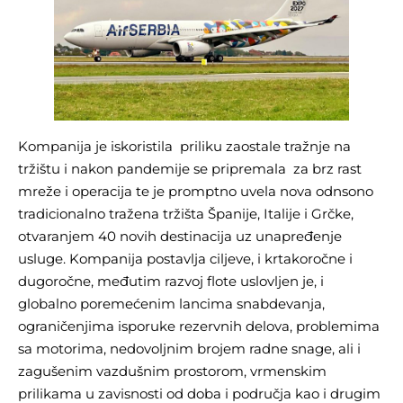
Kompanija je iskoristila priliku zaostale tražnje na
tržištu i nakon pandemije se pripremala za brz rast
mreže i operacija te je promptno uvela nova odnsono
tradicionalno tražena tržišta Španije, Italije i Grčke,
otvaranjem 40 novih destinacija uz unapređenje
usluge. Kompanija postavlja ciljeve, i krtakoročne i
dugoročne, međutim razvoj flote uslovljen je, i
globalno poremećenim lancima snabdevanja,
ograničenjima isporuke rezervnih delova, problemima
sa motorima, nedovoljnim brojem radne snage, ali i
zagušenim vazdušnim prostorom, vrmenskim
prilikama u zavisnosti od doba i područja kao i drugim