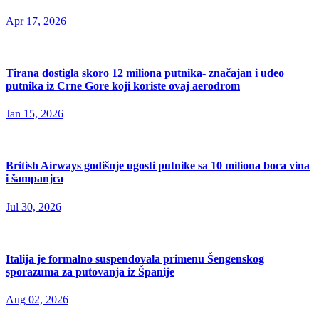
Apr 17, 2026
Tirana dostigla skoro 12 miliona putnika- značajan i udeo
putnika iz Crne Gore koji koriste ovaj aerodrom
Jan 15, 2026
British Airways godišnje ugosti putnike sa 10 miliona boca vina
i šampanjca
Jul 30, 2026
Italija je formalno suspendovala primenu Šengenskog
sporazuma za putovanja iz Španije
Aug 02, 2026