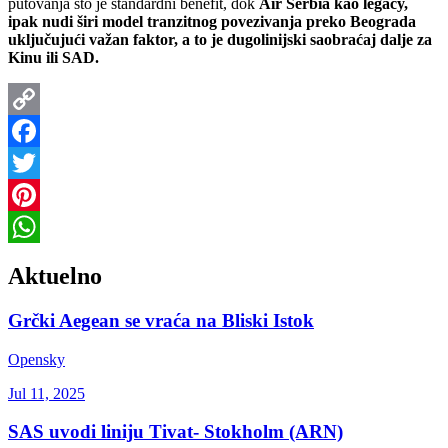
putovanja što je standardni benefit, dok
Air Serbia kao legacy,
ipak nudi širi model tranzitnog povezivanja preko Beograda
uključujući važan faktor, a to je dugolinijski saobraćaj dalje za
Kinu ili SAD.
Copy
Link
Facebook
Twitter
Pinterest
WhatsApp
Aktuelno
Grčki Aegean se vraća na Bliski Istok
Opensky
Jul 11, 2025
SAS uvodi liniju Tivat- Stokholm (ARN)