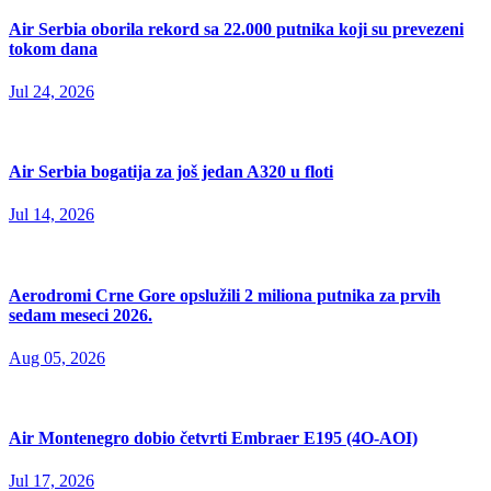
Air Serbia oborila rekord sa 22.000 putnika koji su prevezeni
tokom dana
Jul 24, 2026
Air Serbia bogatija za još jedan A320 u floti
Jul 14, 2026
Aerodromi Crne Gore opslužili 2 miliona putnika za prvih
sedam meseci 2026.
Aug 05, 2026
Air Montenegro dobio četvrti Embraer E195 (4O-AOI)
Jul 17, 2026