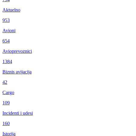
Aktuelno
953
Avioni
654
Avioprevoznici
1384
Biznis avijacija
42
Cargo
109
Incidenti i udesi
160
Istorija