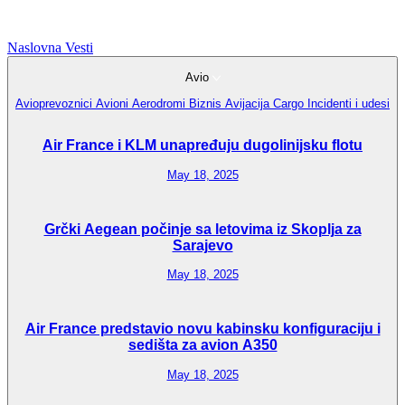
Naslovna
Vesti
Avio
Avioprevoznici
Avioni
Aerodromi
Biznis Avijacija
Cargo
Incidenti i udesi
Air France i KLM unapređuju dugolinijsku flotu
May 18, 2025
Grčki Aegean počinje sa letovima iz Skoplja za
Sarajevo
May 18, 2025
Air France predstavio novu kabinsku konfiguraciju i
sedišta za avion A350
May 18, 2025