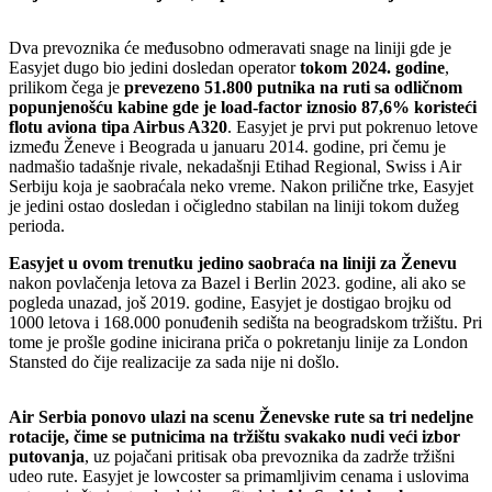
Dva prevoznika će međusobno odmeravati snage na liniji gde je
Easyjet dugo bio jedini dosledan operator
tokom 2024. godine
,
prilikom čega je
prevezeno 51.800 putnika na ruti sa odličnom
popunjenošću kabine gde je load-factor iznosio 87,6% koristeći
flotu aviona tipa Airbus A320
. Easyjet je prvi put pokrenuo letove
između Ženeve i Beograda u januaru 2014. godine, pri čemu je
nadmašio tadašnje rivale, nekadašnji Etihad Regional, Swiss i Air
Serbiju koja je saobraćala neko vreme. Nakon prilične trke, Easyjet
je jedini ostao dosledan i očigledno stabilan na liniji tokom dužeg
perioda.
Easyjet u ovom trenutku jedino saobraća na liniji za Ženevu
nakon povlačenja letova za Bazel i Berlin 2023. godine, ali ako se
pogleda unazad, još 2019. godine, Easyjet je dostigao brojku od
1000 letova i 168.000 ponuđenih sedišta na beogradskom tržištu. Pri
tome je prošle godine inicirana priča o pokretanju linije za London
Stansted do čije realizacije za sada nije ni došlo.
Air Serbia ponovo ulazi na scenu Ženevske rute sa tri nedeljne
rotacije, čime se putnicima na tržištu svakako nudi veći izbor
putovanja
, uz pojačani pritisak oba prevoznika da zadrže tržišni
udeo rute. Easyjet je lowcoster sa primamljivim cenama i uslovima