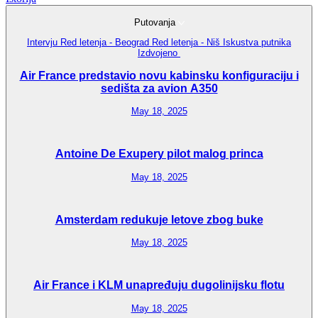
Putovanja
Intervju
Red letenja - Beograd
Red letenja - Niš
Iskustva putnika
Izdvojeno
Air France predstavio novu kabinsku konfiguraciju i
sedišta za avion A350
May 18, 2025
Antoine De Exupery pilot malog princa
May 18, 2025
Amsterdam redukuje letove zbog buke
May 18, 2025
Air France i KLM unapređuju dugolinijsku flotu
May 18, 2025