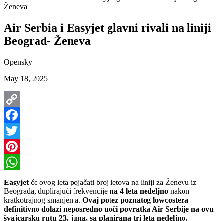
Ženeva
Air Serbia i Easyjet glavni rivali na liniji
Beograd- Ženeva
Opensky
May 18, 2025
Copy
Link
Facebook
Twitter
Pinterest
WhatsApp
Easyjet
će ovog leta pojačati broj letova na liniji za Ženevu iz
Beograda, duplirajući frekvencije
na 4 leta nedeljno
nakon
kratkotrajnog smanjenja.
Ovaj potez poznatog lowcostera
definitivno dolazi neposredno uoči povratka Air Serbije na ovu
švajcarsku rutu 23. juna, sa planirana tri leta nedeljno.