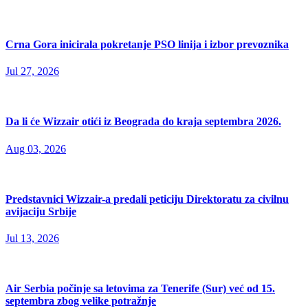
Crna Gora inicirala pokretanje PSO linija i izbor prevoznika
Jul 27, 2026
Da li će Wizzair otići iz Beograda do kraja septembra 2026.
Aug 03, 2026
Predstavnici Wizzair-a predali peticiju Direktoratu za civilnu
avijaciju Srbije
Jul 13, 2026
Air Serbia počinje sa letovima za Tenerife (Sur) već od 15.
septembra zbog velike potražnje