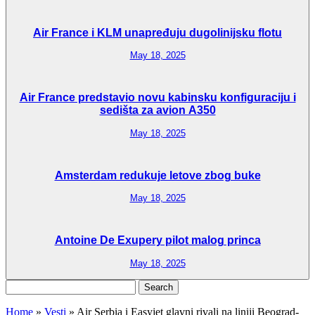
Air France i KLM unapređuju dugolinijsku flotu
May 18, 2025
Air France predstavio novu kabinsku konfiguraciju i
sedišta za avion A350
May 18, 2025
Amsterdam redukuje letove zbog buke
May 18, 2025
Antoine De Exupery pilot malog princa
May 18, 2025
Search
for:
Home
»
Vesti
»
Air Serbia i Easyjet glavni rivali na liniji Beograd-