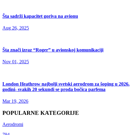
Šta sadrži kapacitet goriva na avionu
Aug 26, 2025
Šta znači izraz “Roger” u avionskoj komunikaciji
Nov 01, 2025
London Heathrow najbolji svetski aerodrom za šoping u 2026.
godini- svakih 20 sekundi se proda bočica parfema
Mar 19, 2026
POPULARNE KATEGORIJE
Aerodromi
794