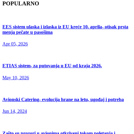
POPULARNO
EES sistem ulaska i izlaska iz EU kreće 10. aprila- otisak prsta
menja pečate u pasošima
Apr 05, 2026
ETIAS sistem- za putovanja u EU od kraja 2026.
May 10, 2026
Avionski Catering- evolucija hrane na letu, ugođaj i potreba
Jun 14, 2024
Zašto su prozori u avionima otkriveni tokom poletanja i