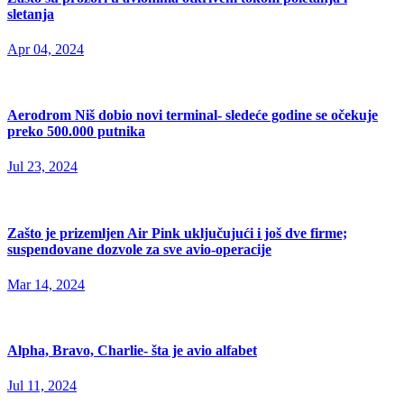
sletanja
Apr 04, 2024
Aerodrom Niš dobio novi terminal- sledeće godine se očekuje
preko 500.000 putnika
Jul 23, 2024
Zašto je prizemljen Air Pink uključujući i još dve firme;
suspendovane dozvole za sve avio-operacije
Mar 14, 2024
Alpha, Bravo, Charlie- šta je avio alfabet
Jul 11, 2024