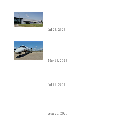
Aerodrom Niš dobio novi terminal-
sledeće godine se očekuje preko 500.000
putnika
Jul 23, 2024
Zašto je prizemljen Air Pink uključujući i
još dve firme; suspendovane dozvole za
sve avio-operacije
Mar 14, 2024
Alpha, Bravo, Charlie- šta je avio alfabet
Jul 11, 2024
Šta sadrži kapacitet goriva na avionu
Aug 26, 2025
Šta znači izraz “Roger” u avionskoj