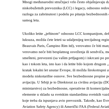
Mnogi međunarodni stručnjaci vrlo često objašnjavaju da 
niskobužetnih prevoznika (LCC) i legacy, odnosno redo
razloga za zabrinutost i podelu po pitanju bezbednosnih 
samog leta.
Ukoliko letite „jeftinom“ odnosno LCC kompanijom, defin
luksuza, možda ćete leteti sa udaljenijeg tercijalnog r
Beauvais Paris, Ćampino Rim itd), verovatno će biti man
verovatno neće biti besplatnog osveženja ili sendviča, m
smešteni, prevezeni (sa vašim prtljagom) i iskrcani po p
kao i tokom leta, isto kao i da letite bilo kojom drugom
kratak lokalni let unutar Evrope, ili možda širokotrupni a
modelu niskotarifne osnove. Sve bezbednosne propise pos
avijaciju. U Srbiji je to Direktorat za civilnu avijaciju 
ministarstvo) za bezbednosne, operativne ili komercijaln
elemente u skladu sa svetskim standardima svetskih vaz
koje treba da ispunjava avio prevoznik. Takođe, kao Ev
Aviation Safety Agency) ili Američki FAA (Federal Aviat