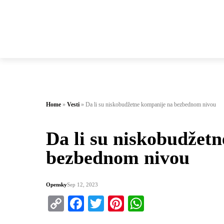
Home
»
Vesti
»
Da li su niskobudžetne kompanije na bezbednom nivou
Da li su niskobudžet
bezbednom nivou
Opensky
Sep 12, 2023
Copy
Facebook
Twitter
Pinterest
WhatsApp
Link