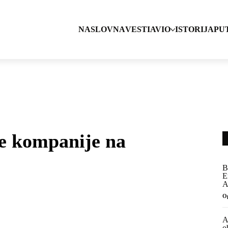
NASLOVNA
VESTI
AVIO
ISTORIJA
PU
ne kompanije na
B
E
A
O
A
o