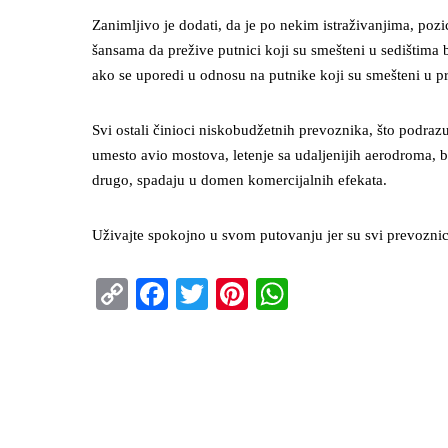
Zanimljivo je dodati, da je po nekim istraživanjima, poz
šansama da prežive putnici koji su smešteni u sedištima 
ako se uporedi u odnosu na putnike koji su smešteni u p
Svi ostali činioci niskobudžetnih prevoznika, što podr
umesto avio mostova, letenje sa udaljenijih aerodroma, be
drugo, spadaju u domen komercijalnih efekata.
Uživajte spokojno u svom putovanju jer su svi prevozni
Copy
Facebook
Twitter
Pinterest
WhatsApp
Link