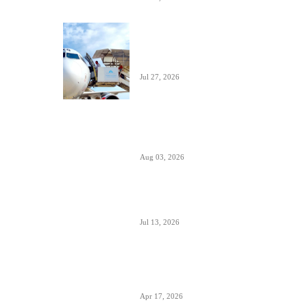
Crna Gora inicirala pokretanje PSO linija
i izbor prevoznika
Jul 27, 2026
Da li će Wizzair otići iz Beograda do kraja
septembra 2026.
Aug 03, 2026
Predstavnici Wizzair-a predali peticiju
Direktoratu za civilnu avijaciju Srbije
Jul 13, 2026
Air Serbia počinje sa letovima za Tenerife
(Sur) već od 15. septembra zbog velike
potražnje
Apr 17, 2026