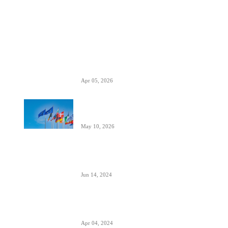
POPULARNO
EES sistem ulaska i izlaska iz EU kreće
10. aprila- otisak prsta menja pečate u
pasošima
Apr 05, 2026
ETIAS sistem- za putovanja u EU od
kraja 2026.
May 10, 2026
Avionski Catering- evolucija hrane na
letu, ugođaj i potreba
Jun 14, 2024
Zašto su prozori u avionima otkriveni
tokom poletanja i sletanja
Apr 04, 2024