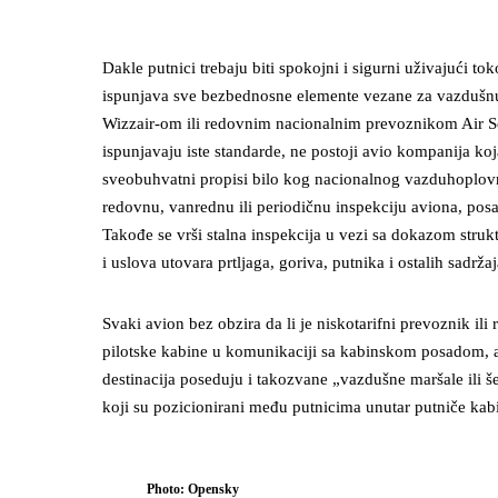
Dakle putnici trebaju biti spokojni i sigurni uživajući 
ispunjava sve bezbednosne elemente vezane za vazdušnu 
Wizzair-om ili redovnim nacionalnim prevoznikom Air 
ispunjavaju iste standarde, ne postoji avio kompanija ko
sveobuhvatni propisi bilo kog nacionalnog vazduhoplovno
redovnu, vanrednu ili periodičnu inspekciju aviona, pos
Takođe se vrši stalna inspekcija u vezi sa dokazom struk
i uslova utovara prtljaga, goriva, putnika i ostalih sadržaj
Svaki avion bez obzira da li je niskotarifni prevoznik il
pilotske kabine u komunikaciji sa kabinskom posadom, a 
destinacija poseduju i takozvane „vazdušne maršale ili 
koji su pozicionirani među putnicima unutar putniče kab
Photo: Opensky