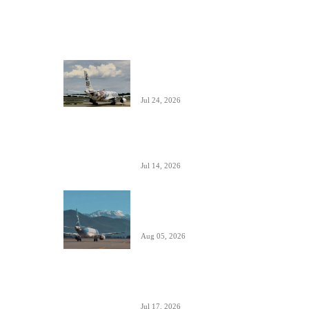
ISTAKNUTO
Air Serbia oborila rekord sa 22.000
putnika koji su prevezeni tokom dana
Jul 24, 2026
Air Serbia bogatija za još jedan A320 u
floti
Jul 14, 2026
Aerodromi Crne Gore opslužili 2 miliona
putnika za prvih sedam meseci 2026.
Aug 05, 2026
Air Montenegro dobio četvrti Embraer
E195 (4O-AOI)
Jul 17, 2026