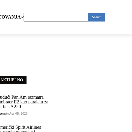
TOVANJA
Search
for:
AKTUELNO
udući Pan Am razmatra
mbraer E2 kao paralelu za
irbus A220
pensky
Apr 08, 2026
merički Spirit Airlines
bustavio operacije i