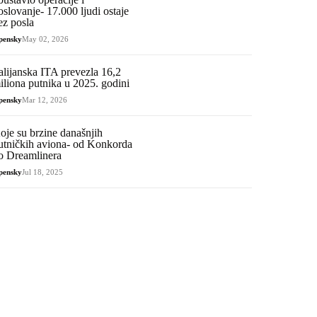
oslovanje- 17.000 ljudi ostaje
ez posla
pensky
May 02, 2026
talijanska ITA prevezla 16,2
iliona putnika u 2025. godini
pensky
Mar 12, 2026
oje su brzine današnjih
utničkih aviona- od Konkorda
o Dreamlinera
pensky
Jul 18, 2025