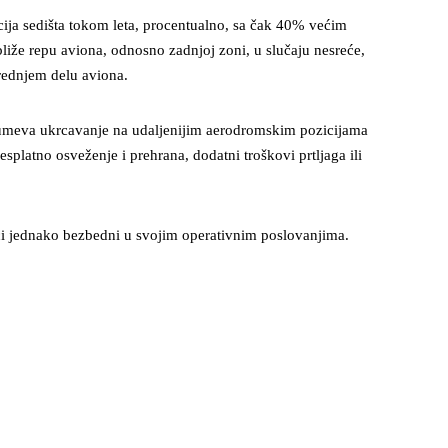
icija sedišta tokom leta, procentualno, sa čak 40% većim
bliže repu aviona, odnosno zadnjoj zoni, u slučaju nesreće,
rednjem delu aviona.
azumeva ukrcavanje na udaljenijim aerodromskim pozicijama
splatno osveženje i prehrana, dodatni troškovi prtljaga ili
ci jednako bezbedni u svojim operativnim poslovanjima.