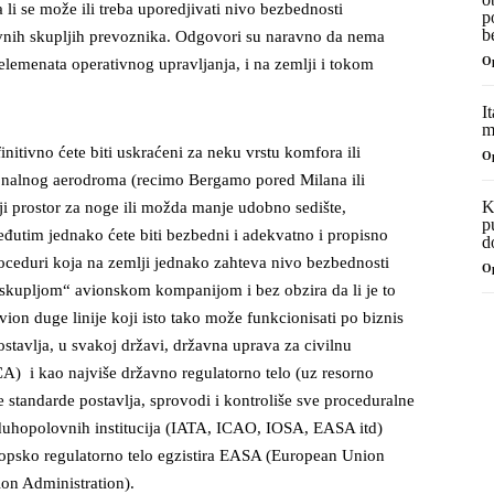
li se može ili treba uporedjivati nivo bezbednosti
p
b
vnih skupljih prevoznika. Odgovori su naravno da nema
O
elemenata operativnog upravljanja, i na zemlji i tokom
I
m
itivno ćete biti uskraćeni za neku vrstu komfora ili
O
egionalnog aerodroma (recimo Bergamo pored Milana ili
K
ji prostor za noge ili možda manje udobno sedište,
p
eđutim jednako ćete biti bezbedni i adekvatno i propisno
d
roceduri koja na zemlji jednako zahteva nivo bezbednosti
O
 „skupljom“ avionskom kompanijom i bez obzira da li je to
vion duge linije koji isto tako može funkcionisati po biznis
tavlja, u svakoj državi, državna uprava za civilnu
(DCA) i kao najviše državno regulatorno telo (uz resorno
e standarde postavlja, sprovodi i kontroliše sve proceduralne
duhopolovnih institucija (IATA, ICAO, IOSA, EASA itd)
ropsko regulatorno telo egzistira EASA (European Union
ion Administration).