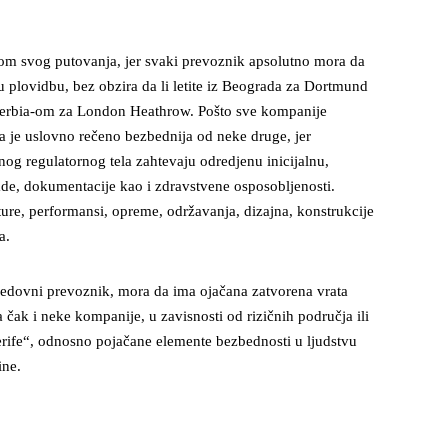
tokom svog putovanja, jer svaki prevoznik apsolutno mora da
plovidbu, bez obzira da li letite iz Beograda za Dortmund
Serbia-om za London Heathrow. Pošto sve kompanije
ja je uslovno rečeno bezbednija od neke druge, jer
g regulatornog tela zahtevaju odredjenu inicijalnu,
ade, dokumentacije kao i zdravstvene osposobljenosti.
ture, performansi, opreme, održavanja, dizajna, konstrukcije
a.
i redovni prevoznik, mora da ima ojačana zatvorena vrata
čak i neke kompanije, u zavisnosti od rizičnih područja ili
šerife“, odnosno pojačane elemente bezbednosti u ljudstvu
ine.