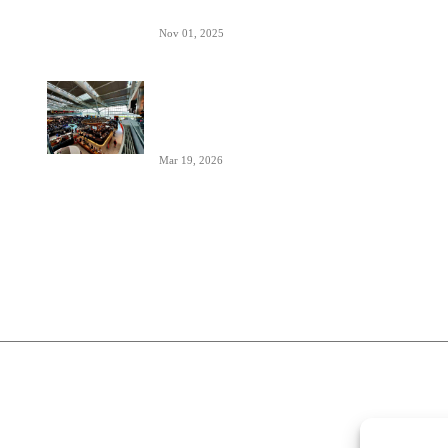
komunikaciji
Nov 01, 2025
London Heathrow najbolji svetski
aerodrom za šoping u 2026. godini-
svakih 20 sekundi se proda bočica
parfema
Mar 19, 2026
O nama