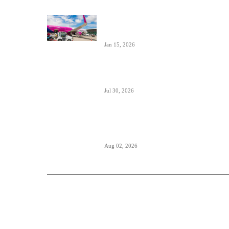
Tirana dostigla skoro 12 miliona putnika-
značajan i udeo putnika iz Crne Gore koji
koriste ovaj aerodrom
Jan 15, 2026
British Airways godišnje ugosti putnike sa
10 miliona boca vina i šampanjca
Jul 30, 2026
Italija je formalno suspendovala primenu
Šengenskog sporazuma za putovanja iz
Španije
Aug 02, 2026