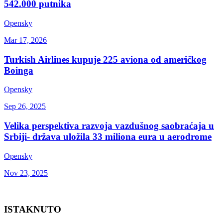
542.000 putnika
Opensky
Mar 17, 2026
Turkish Airlines kupuje 225 aviona od američkog
Boinga
Opensky
Sep 26, 2025
Velika perspektiva razvoja vazdušnog saobraćaja u
Srbiji- država uložila 33 miliona eura u aerodrome
Opensky
Nov 23, 2025
ISTAKNUTO