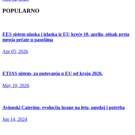
POPULARNO
EES sistem ulaska i izlaska iz EU kreće 10. aprila- otisak prsta
menja pečate u pasošima
Apr 05, 2026
ETIAS sistem- za putovanja u EU od kraja 2026.
May 10, 2026
Avionski Catering- evolucija hrane na letu, ugođaj i potreba
Jun 14, 2024