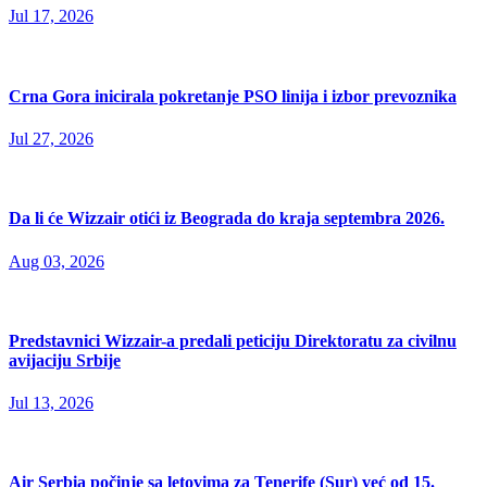
Jul 17, 2026
Crna Gora inicirala pokretanje PSO linija i izbor prevoznika
Jul 27, 2026
Da li će Wizzair otići iz Beograda do kraja septembra 2026.
Aug 03, 2026
Predstavnici Wizzair-a predali peticiju Direktoratu za civilnu
avijaciju Srbije
Jul 13, 2026
Air Serbia počinje sa letovima za Tenerife (Sur) već od 15.