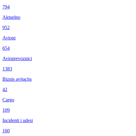
794
Aktuelno
952
Avioni
654
Avioprevoznici
1383
Biznis avijacija
42
Cargo
109
Incidenti i udesi
160