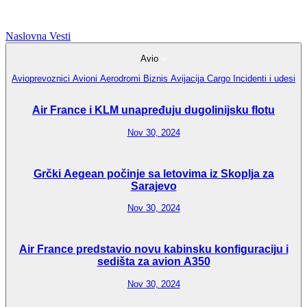
Naslovna
Vesti
Avio
Avioprevoznici
Avioni
Aerodromi
Biznis Avijacija
Cargo
Incidenti i udesi
Air France i KLM unapređuju dugolinijsku flotu
Nov 30, 2024
Grčki Aegean počinje sa letovima iz Skoplja za
Sarajevo
Nov 30, 2024
Air France predstavio novu kabinsku konfiguraciju i
sedišta za avion A350
Nov 30, 2024