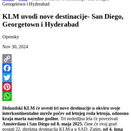
Georgetown i Hyderabad
KLM uvodi nove destinacije- San Diego,
Georgetown i Hyderabad
Opensky
Nov 30, 2024
Copy
Link
Facebook
Twitter
Pinterest
WhatsApp
Holandski
KLM će uvesti tri nove destinacije u okviru svoje
interkontinentalne mreže počev od letnjeg reda letenja, odnosno
kraja marta naredne godine
. Tri nededljna leta će povezivati
Amsterdam i San Diego od 8. maja 2025.
čime će ovaj grad
postati 22. direktna destinacija KLM-a u SAD. Zatim,
od 4. juna