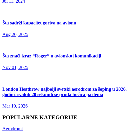
Jul 11, 2024
Šta sadrži kapacitet goriva na avionu
Aug 26, 2025
Šta znači izraz “Roger” u avionskoj komunikaciji
Nov 01, 2025
London Heathrow najbolji svetski aerodrom za šoping u 2026.
godini- svakih 20 sekundi se proda bočica parfema
Mar 19, 2026
POPULARNE KATEGORIJE
Aerodromi