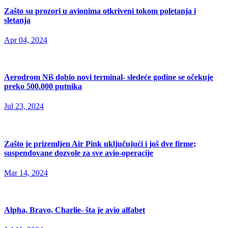
Zašto su prozori u avionima otkriveni tokom poletanja i
sletanja
Apr 04, 2024
Aerodrom Niš dobio novi terminal- sledeće godine se očekuje
preko 500.000 putnika
Jul 23, 2024
Zašto je prizemljen Air Pink uključujući i još dve firme;
suspendovane dozvole za sve avio-operacije
Mar 14, 2024
Alpha, Bravo, Charlie- šta je avio alfabet