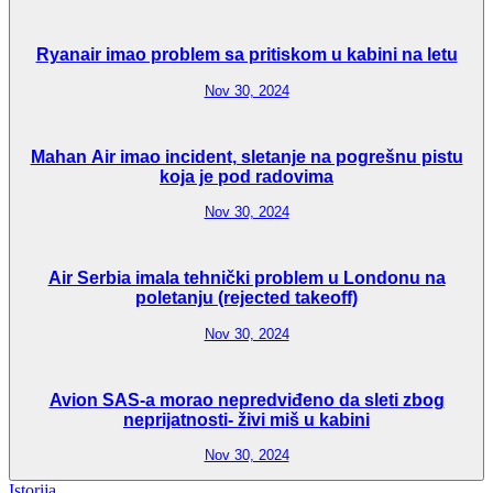
Ryanair imao problem sa pritiskom u kabini na letu
Nov 30, 2024
Mahan Air imao incident, sletanje na pogrešnu pistu
koja je pod radovima
Nov 30, 2024
Air Serbia imala tehnički problem u Londonu na
poletanju (rejected takeoff)
Nov 30, 2024
Avion SAS-a morao nepredviđeno da sleti zbog
neprijatnosti- živi miš u kabini
Nov 30, 2024
Istorija