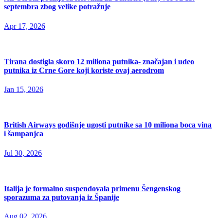
septembra zbog velike potražnje
Apr 17, 2026
Tirana dostigla skoro 12 miliona putnika- značajan i udeo
putnika iz Crne Gore koji koriste ovaj aerodrom
Jan 15, 2026
British Airways godišnje ugosti putnike sa 10 miliona boca vina
i šampanjca
Jul 30, 2026
Italija je formalno suspendovala primenu Šengenskog
sporazuma za putovanja iz Španije
Aug 02, 2026