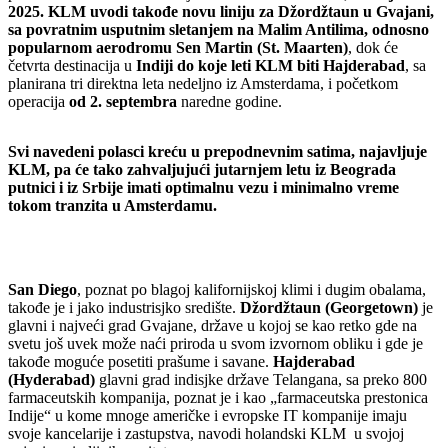
2025. KLM uvodi takođe novu liniju za Džordžtaun u Gvajani,
sa povratnim usputnim sletanjem na Malim Antilima, odnosno
popularnom aerodromu Sen Martin (St. Maarten)
, dok će
četvrta destinacija u
Indiji do koje leti KLM biti Hajderabad
, sa
planirana tri direktna leta nedeljno iz Amsterdama, i početkom
operacija
od 2. septembra
naredne godine.
Svi navedeni polasci kreću u prepodnevnim satima, najavljuje
KLM, pa će tako zahvaljujući jutarnjem letu iz Beograda
putnici i iz Srbije imati optimalnu vezu i minimalno vreme
tokom tranzita u Amsterdamu.
San Diego
, poznat po blagoj kalifornijskoj klimi i dugim obalama,
takođe je i jako industrisjko središte.
Džordžtaun (Georgetown)
je
glavni i najveći grad Gvajane, države u kojoj se kao retko gde na
svetu još uvek može naći priroda u svom izvornom obliku i gde je
takođe moguće posetiti prašume i savane.
Hajderabad
(Hyderabad)
glavni grad indisjke države Telangana, sa preko 800
farmaceutskih kompanija, poznat je i kao „farmaceutska prestonica
Indije“ u kome mnoge američke i evropske IT kompanije imaju
svoje kancelarije i zastupstva, navodi holandski KLM u svojoj