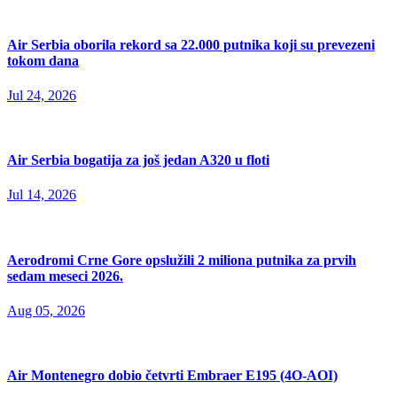
Air Serbia oborila rekord sa 22.000 putnika koji su prevezeni
tokom dana
Jul 24, 2026
Air Serbia bogatija za još jedan A320 u floti
Jul 14, 2026
Aerodromi Crne Gore opslužili 2 miliona putnika za prvih
sedam meseci 2026.
Aug 05, 2026
Air Montenegro dobio četvrti Embraer E195 (4O-AOI)