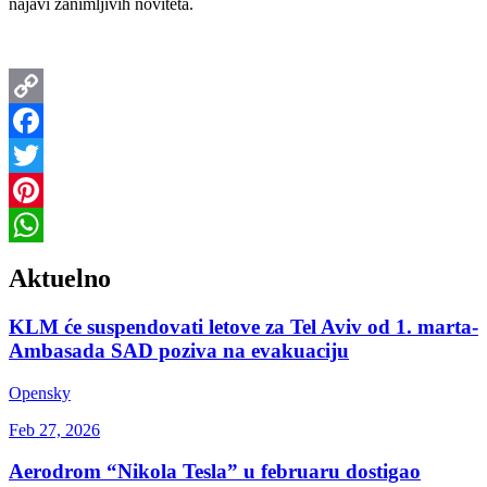
najavi zanimljivih noviteta.
Copy
Link
Facebook
Twitter
Pinterest
WhatsApp
Aktuelno
KLM će suspendovati letove za Tel Aviv od 1. marta-
Ambasada SAD poziva na evakuaciju
Opensky
Feb 27, 2026
Aerodrom “Nikola Tesla” u februaru dostigao