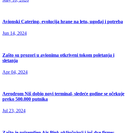
Avionski Catering- evolucija hrane na letu, ugođaj i potreba
Jun 14, 2024
Zašto su prozori u avionima otkriveni tokom poletanja i
sletanja
Apr 04, 2024
Aerodrom Niš dobio novi terminal- sledeće godine se očekuje
preko 500.000 putnika
Jul 23, 2024
Zašto je prizemljen Air Pink uključujući i još dve firme;