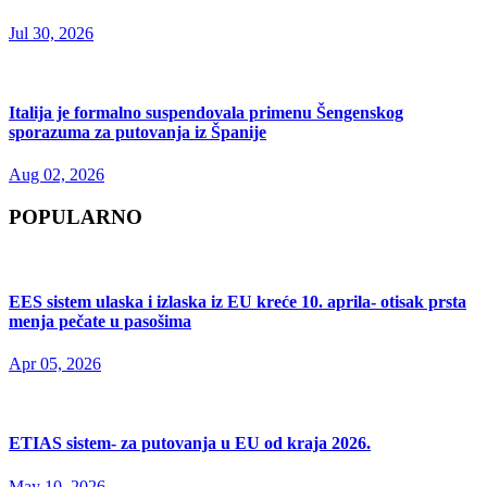
Jul 30, 2026
Italija je formalno suspendovala primenu Šengenskog
sporazuma za putovanja iz Španije
Aug 02, 2026
POPULARNO
EES sistem ulaska i izlaska iz EU kreće 10. aprila- otisak prsta
menja pečate u pasošima
Apr 05, 2026
ETIAS sistem- za putovanja u EU od kraja 2026.
May 10, 2026