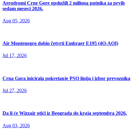
Aerodromi Crne Gore opslužili 2 miliona putnika za prvih
sedam meseci 2026.
Aug 05, 2026
Air Montenegro dobio četvrti Embraer E195 (4O-AOI)
Jul 17, 2026
Crna Gora inicirala pokretanje PSO linija i izbor prevoznika
Jul 27, 2026
Da li će Wizzair otići iz Beograda do kraja septembra 2026.
Aug 03, 2026