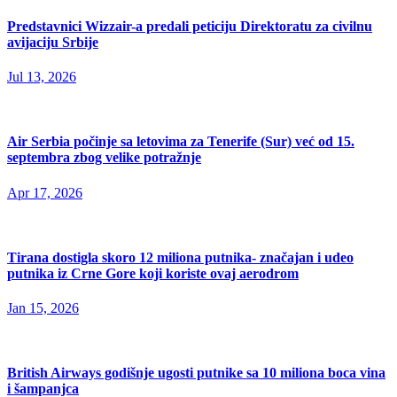
Predstavnici Wizzair-a predali peticiju Direktoratu za civilnu
avijaciju Srbije
Jul 13, 2026
Air Serbia počinje sa letovima za Tenerife (Sur) već od 15.
septembra zbog velike potražnje
Apr 17, 2026
Tirana dostigla skoro 12 miliona putnika- značajan i udeo
putnika iz Crne Gore koji koriste ovaj aerodrom
Jan 15, 2026
British Airways godišnje ugosti putnike sa 10 miliona boca vina
i šampanjca