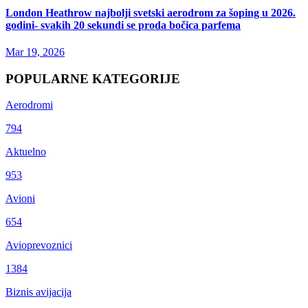
London Heathrow najbolji svetski aerodrom za šoping u 2026.
godini- svakih 20 sekundi se proda bočica parfema
Mar 19, 2026
POPULARNE KATEGORIJE
Aerodromi
794
Aktuelno
953
Avioni
654
Avioprevoznici
1384
Biznis avijacija