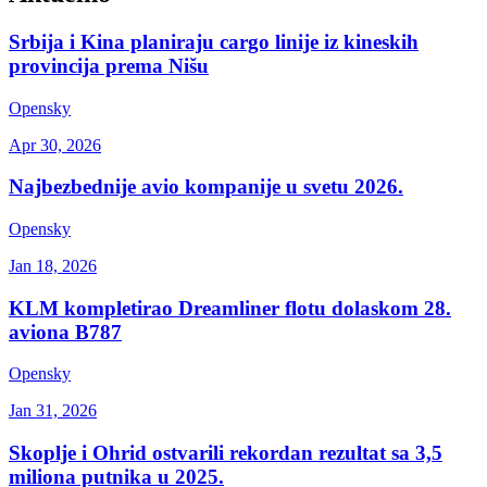
Srbija i Kina planiraju cargo linije iz kineskih
provincija prema Nišu
Opensky
Apr 30, 2026
Najbezbednije avio kompanije u svetu 2026.
Opensky
Jan 18, 2026
KLM kompletirao Dreamliner flotu dolaskom 28.
aviona B787
Opensky
Jan 31, 2026
Skoplje i Ohrid ostvarili rekordan rezultat sa 3,5
miliona putnika u 2025.