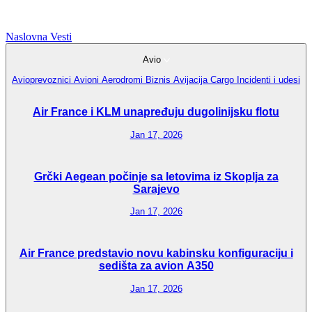
Naslovna
Vesti
Avio
Avioprevoznici
Avioni
Aerodromi
Biznis Avijacija
Cargo
Incidenti i udesi
Air France i KLM unapređuju dugolinijsku flotu
Jan 17, 2026
Grčki Aegean počinje sa letovima iz Skoplja za
Sarajevo
Jan 17, 2026
Air France predstavio novu kabinsku konfiguraciju i
sedišta za avion A350
Jan 17, 2026