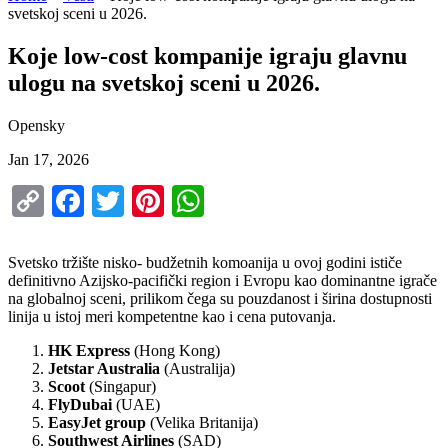
svetskoj sceni u 2026.
Koje low-cost kompanije igraju glavnu
ulogu na svetskoj sceni u 2026.
Opensky
Jan 17, 2026
Copy
Facebook
Twitter
Pinterest
WhatsApp
Link
Svetsko tržište nisko- budžetnih komoanija u ovoj godini ističe
definitivno Azijsko-pacifički region i Evropu kao dominantne igrače
na globalnoj sceni, prilikom čega su pouzdanost i širina dostupnosti
linija u istoj meri kompetentne kao i cena putovanja.
HK Express
(Hong Kong)
Jetstar Australia
(Australija)
Scoot
(Singapur)
FlyDubai
(UAE)
EasyJet group
(Velika Britanija)
Southwest Airlines
(SAD)