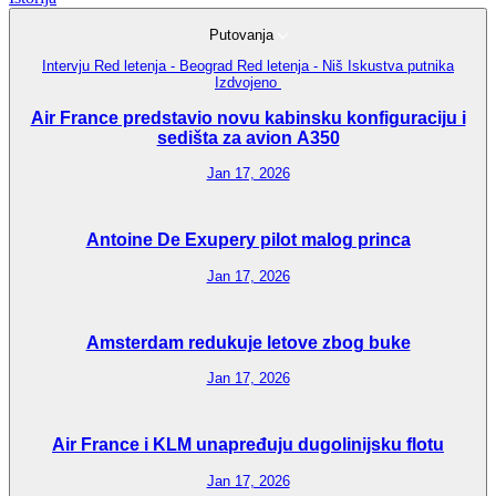
Putovanja
Intervju
Red letenja - Beograd
Red letenja - Niš
Iskustva putnika
Izdvojeno
Air France predstavio novu kabinsku konfiguraciju i
sedišta za avion A350
Jan 17, 2026
Antoine De Exupery pilot malog princa
Jan 17, 2026
Amsterdam redukuje letove zbog buke
Jan 17, 2026
Air France i KLM unapređuju dugolinijsku flotu
Jan 17, 2026