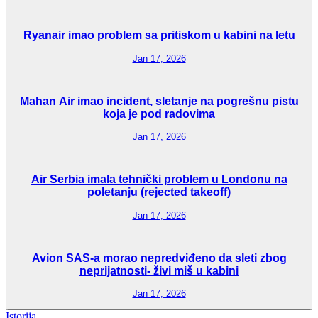
Ryanair imao problem sa pritiskom u kabini na letu
Jan 17, 2026
Mahan Air imao incident, sletanje na pogrešnu pistu
koja je pod radovima
Jan 17, 2026
Air Serbia imala tehnički problem u Londonu na
poletanju (rejected takeoff)
Jan 17, 2026
Avion SAS-a morao nepredviđeno da sleti zbog
neprijatnosti- živi miš u kabini
Jan 17, 2026
Istorija