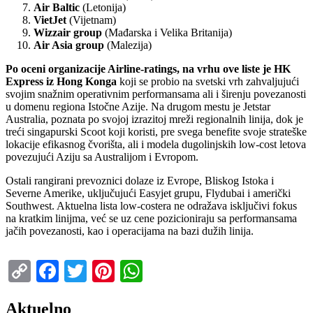
Air Baltic
(Letonija)
VietJet
(Vijetnam)
Wizzair group
(Mađarska i Velika Britanija)
Air Asia group
(Malezija)
Po oceni organizacije Airline-ratings, na vrhu ove liste je HK
Express iz Hong Konga
koji se probio na svetski vrh zahvaljujući
svojim snažnim operativnim performansama ali i širenju povezanosti
u domenu regiona Istočne Azije. Na drugom mestu je Jetstar
Australia, poznata po svojoj izrazitoj mreži regionalnih linija, dok je
treći singapurski Scoot koji koristi, pre svega benefite svoje strateške
lokacije efikasnog čvorišta, ali i modela dugolinjskih low-cost letova
povezujući Aziju sa Australijom i Evropom.
Ostali rangirani prevoznici dolaze iz Evrope, Bliskog Istoka i
Severne Amerike, uključujući Easyjet grupu, Flydubai i američki
Southwest. Aktuelna lista low-costera ne odražava isključivi fokus
na kratkim linijma, već se uz cene pozicioniraju sa performansama
jačih povezanosti, kao i operacijama na bazi dužih linija.
Copy
Facebook
Twitter
Pinterest
WhatsApp
Link
Aktuelno