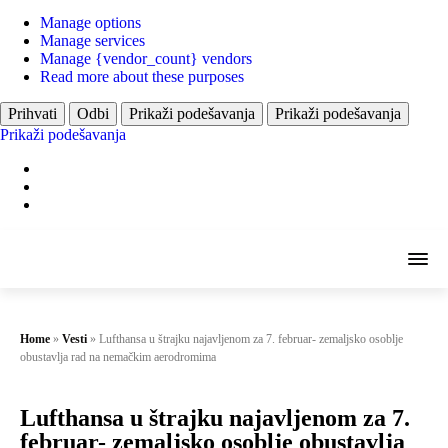
Manage options
Manage services
Manage {vendor_count} vendors
Read more about these purposes
Prihvati
Odbi
Prikaži podešavanja
Prikaži podešavanja
Prikaži podešavanja
Home
»
Vesti
»
Lufthansa u štrajku najavljenom za 7. februar- zemaljsko osoblje
obustavlja rad na nemačkim aerodromima
Lufthansa u štrajku najavljenom za 7.
februar- zemaljsko osoblje obustavlja