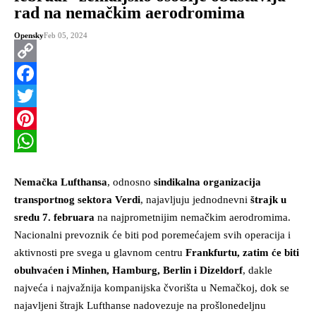
rad na nemačkim aerodromima
Opensky
Feb 05, 2024
Copy
Link
Facebook
Twitter
Pinterest
WhatsApp
Nemačka Lufthansa
, odnosno
sindikalna organizacija
transportnog sektora Verdi
, najavljuju jednodnevni
štrajk u
sredu 7. februara
na najprometnijim nemačkim aerodromima.
Nacionalni prevoznik će biti pod poremećajem svih operacija i
aktivnosti pre svega u glavnom centru
Frankfurtu, zatim će biti
obuhvaćen i Minhen, Hamburg, Berlin i Dizeldorf
, dakle
najveća i najvažnija kompanijska čvorišta u Nemačkoj, dok se
najavljeni štrajk Lufthanse nadovezuje na prošlonedeljnu