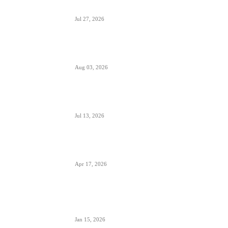
prevoznika
Jul 27, 2026
Da li će Wizzair otići iz Beograda do kraja
septembra 2026.
Aug 03, 2026
Predstavnici Wizzair-a predali peticiju
Direktoratu za civilnu avijaciju Srbije
Jul 13, 2026
Air Serbia počinje sa letovima za Tenerife (Sur)
već od 15. septembra zbog velike potražnje
Apr 17, 2026
Tirana dostigla skoro 12 miliona putnika-
značajan i udeo putnika iz Crne Gore koji koriste
ovaj aerodrom
Jan 15, 2026