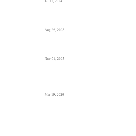
Jul 11, 2024
Šta sadrži kapacitet goriva na avionu
Aug 26, 2025
Šta znači izraz “Roger” u avionskoj komunikaciji
Nov 01, 2025
London Heathrow najbolji svetski aerodrom za
šoping u 2026. godini- svakih 20 sekundi se
proda bočica parfema
Mar 19, 2026
POPULARNE KATEGORIJE
Aerodromi
794