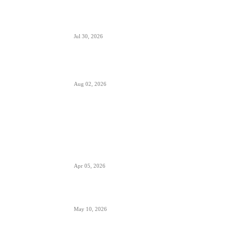
British Airways godišnje ugosti putnike sa 10
miliona boca vina i šampanjca
Jul 30, 2026
Italija je formalno suspendovala primenu
Šengenskog sporazuma za putovanja iz Španije
Aug 02, 2026
POPULARNO
EES sistem ulaska i izlaska iz EU kreće 10.
aprila- otisak prsta menja pečate u pasošima
Apr 05, 2026
ETIAS sistem- za putovanja u EU od kraja 2026.
May 10, 2026