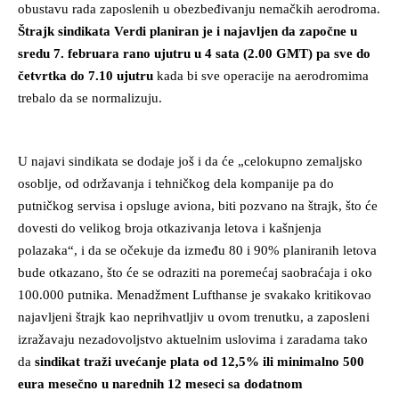
obustavu rada zaposlenih u obezbeđivanju nemačkih aerodroma.
Štrajk sindikata Verdi planiran je i najavljen da započne u
sredu 7. februara rano ujutru u 4 sata (2.00 GMT) pa sve do
četvrtka do 7.10 ujutru
kada bi sve operacije na aerodromima
trebalo da se normalizuju.
U najavi sindikata se dodaje još i da će „celokupno zemaljsko
osoblje, od održavanja i tehničkog dela kompanije pa do
putničkog servisa i opsluge aviona, biti pozvano na štrajk, što će
dovesti do velikog broja otkazivanja letova i kašnjenja
polazaka“, i da se očekuje da između 80 i 90% planiranih letova
bude otkazano, što će se odraziti na poremećaj saobraćaja i oko
100.000 putnika. Menadžment Lufthanse je svakako kritikovao
najavljeni štrajk kao neprihvatljiv u ovom trenutku, a zaposleni
izražavaju nezadovoljstvo aktuelnim uslovima i zaradama tako
da
sindikat traži uvećanje plata od 12,5% ili minimalno 500
eura mesečno u narednih 12 meseci sa dodatnom