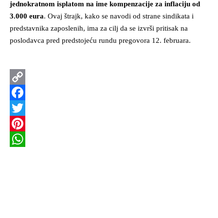
jednokratnom isplatom na ime kompenzacije za inflaciju od
3.000 eura
. Ovaj štrajk, kako se navodi od strane sindikata i
predstavnika zaposlenih, ima za cilj da se izvrši pritisak na
poslodavca pred predstojeću rundu pregovora 12. februara.
Copy
Link
Facebook
Twitter
Pinterest
WhatsApp