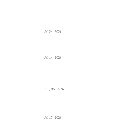
ISTAKNUTO
Air Serbia oborila rekord sa 22.000 putnika koji
su prevezeni tokom dana
Jul 24, 2026
Air Serbia bogatija za još jedan A320 u floti
Jul 14, 2026
Aerodromi Crne Gore opslužili 2 miliona
putnika za prvih sedam meseci 2026.
Aug 05, 2026
Air Montenegro dobio četvrti Embraer E195
(4O-AOI)
Jul 17, 2026
Crna Gora inicirala pokretanje PSO linija i izbor