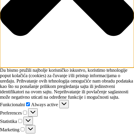
Da bismo pružili najbolje korisničko iskustvo, koristimo tehnologije
poput kolačića (cookies) za čuvanje i/ili pristup informacijama o
uređaju. Prihvatanje ovih tehnologija omogućiće nam obradu podataka
kao što su ponašanje prilikom pregledanja sajta ili jedinstveni
identifikatori na ovom sajtu. Neprihvatanje ili povlačenje saglasnosti
može negativno uticati na određene funkcije i mogućnosti sajta.
Funkcionalni
Funkcionalni
Always active
Preferences
Preferences
Statistika
Statistika
Marketing
Marketing