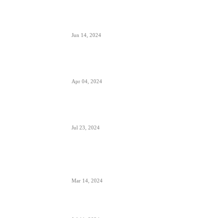
Avionski Catering- evolucija hrane na letu,
ugođaj i potreba
Jun 14, 2024
Zašto su prozori u avionima otkriveni tokom
poletanja i sletanja
Apr 04, 2024
Aerodrom Niš dobio novi terminal- sledeće
godine se očekuje preko 500.000 putnika
Jul 23, 2024
Zašto je prizemljen Air Pink uključujući i još dve
firme; suspendovane dozvole za sve avio-
operacije
Mar 14, 2024
Alpha, Bravo, Charlie- šta je avio alfabet