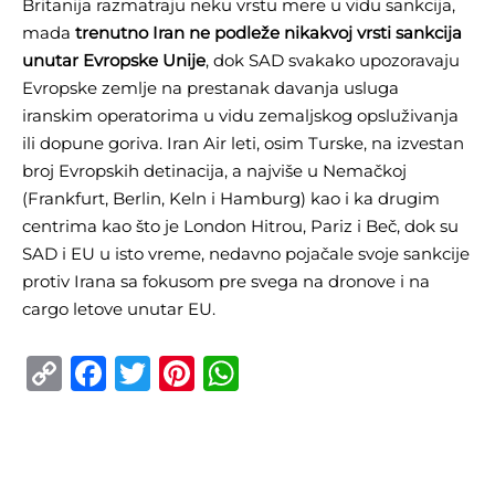
Britanija razmatraju neku vrstu mere u vidu sankcija,
mada
trenutno Iran ne podleže nikakvoj vrsti sankcija
unutar Evropske Unije
, dok SAD svakako upozoravaju
Evropske zemlje na prestanak davanja usluga
iranskim operatorima u vidu zemaljskog opsluživanja
ili dopune goriva. Iran Air leti, osim Turske, na izvestan
broj Evropskih detinacija, a najviše u Nemačkoj
(Frankfurt, Berlin, Keln i Hamburg) kao i ka drugim
centrima kao što je London Hitrou, Pariz i Beč, dok su
SAD i EU u isto vreme, nedavno pojačale svoje sankcije
protiv Irana sa fokusom pre svega na dronove i na
cargo letove unutar EU.
Copy
Facebook
Twitter
Pinterest
WhatsApp
Link