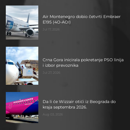
Air Montenegro dobio četvrti Embraer
E195 (4O-AOI)
Jul 17, 2026
Crna Gora inicirala pokretanje PSO linija
i izbor prevoznika
Jul 27, 2026
Da li će Wizzair otići iz Beograda do
kraja septembra 2026.
Aug 03, 2026