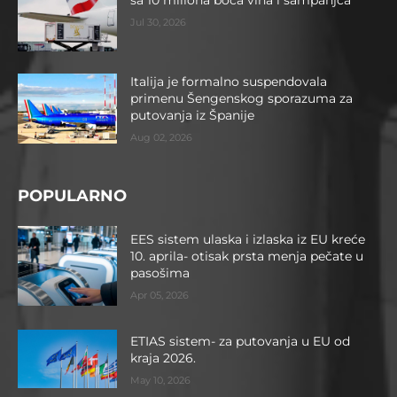
sa 10 miliona boca vina i šampanjca
Jul 30, 2026
Italija je formalno suspendovala
primenu Šengenskog sporazuma za
putovanja iz Španije
Aug 02, 2026
POPULARNO
EES sistem ulaska i izlaska iz EU kreće
10. aprila- otisak prsta menja pečate u
pasošima
Apr 05, 2026
ETIAS sistem- za putovanja u EU od
kraja 2026.
May 10, 2026