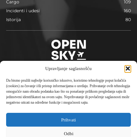
Cargo
109
Incidenti i udesi
160
Istorija
80
Upravljanje saglasnošću
Da bismo pružili najbolje korisničko iskustvo, koristimo tehnologije poput kolačića
O nama
(cookies) za čuvanje i/ili pristup informacijama o uređaju. Prihvatanje ovih tehnologija
omogućiće nam obradu podataka kao što su ponašanje prilikom pregledanja sajta ili
Opensky je avio portal pokrenut 2023. godine sa
jedinstveni identifikatori na ovom sajtu. Neprihvatanje ili povlačenje saglasnosti može
konceptom aktuelne i istorijske informacije, putovanja,
negativno uticati na određene funkcije i mogućnosti sajta.
destinacije i avionske tehnologije čineći kompletni
doživljaj civilne avijacije.
Prihvati
Kontaktirajte nas:
office@opensky.rs
Odbi