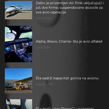
Zašto je prizemljen Air Pink uključujući i
još dve firme; suspendovane dozvole za
sve avio-operacije
Mar 14, 2024
Alpha, Bravo, Charlie- šta je avio alfabet
Jul 11, 2024
Šta sadrži kapacitet goriva na avionu
Aug 26, 2025
Šta znači izraz “Roger” u avionskoj