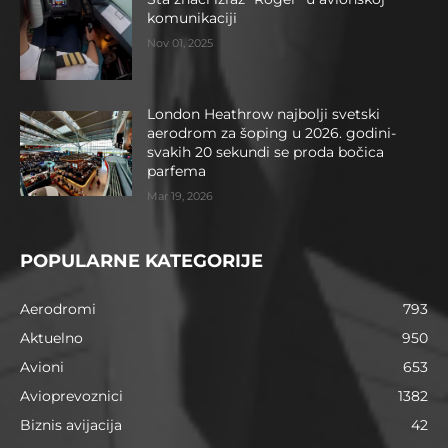
komunikaciji
Nov 01, 2025
London Heathrow najbolji svetski
aerodrom za šoping u 2026. godini-
svakih 20 sekundi se proda bočica
parfema
Mar 19, 2026
POPULARNE KATEGORIJE
Aerodromi
793
Aktuelno
950
Avioni
653
Avioprevoznici
1382
Biznis avijacija
42