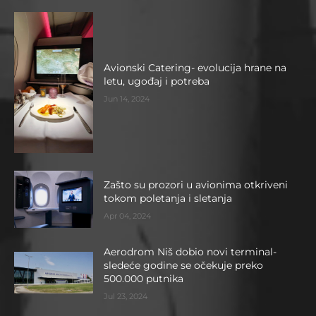
Avionski Catering- evolucija hrane na
letu, ugođaj i potreba
Jun 14, 2024
Zašto su prozori u avionima otkriveni
tokom poletanja i sletanja
Apr 04, 2024
Aerodrom Niš dobio novi terminal-
sledeće godine se očekuje preko
500.000 putnika
Jul 23, 2024