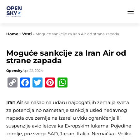
Home
»
Vesti
»
Moguće sankcije za Iran Air od strane zapada
Moguće sankcije za Iran Air od
strane zapada
Opensky
Apr 22, 2024
Copy
Facebook
Twitter
Pinterest
WhatsApp
Link
Iran Air
se našao na udaru najbogatijih zemalja sveta
za potencijalno nametanje sankcija usled nedavnog
napada ove zemlje na Izarel u vidu ograničenja ili
suspenzije avio letova ka Evropskim lukama. Pojedine
zemlje, pre svega SAD, Japan, Italija, Nemačka i Velika