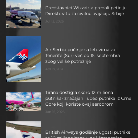
Predstavnici Wizzair-a predali peticiju
Direktoratu za civilnu avijaciju Srbije
Jul 13, 2026
Air Serbia počinje sa letovima za
Tenerife (Sur) već od 15. septembra
zbog velike potražnje
Apr 17, 2026
Tirana dostigla skoro 12 miliona
putnika- značajan i udeo putnika iz Crne
Gore koji koriste ovaj aerodrom
Jan 15, 2026
British Airways godišnje ugosti putnike