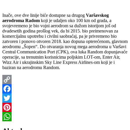
Inače, ove dve linije biće dostupne sa drugog
Varšavskog
aerodroma Radom
koji je udaljen oko 100 km od grada, a
svojevremeno je bio vojni aerodrom sa dužom istorijom još od
dvadesetih godina prošlog vek, da bi 2015. bio preimenovan za
komercijalnu upotrebu i civilni saobraćaj, pa je privremeno bio
zatvoren i ponovo otvoren 2018. kao dopuna opterećenom, glavnom
aeodromu „Šopen“. Do otvaranja novog mega aerodroma u Varšavi
Central Communication Port (CPK), ova luka Random dopunjavaće
operacije, sa trenutnim korisnicima poljskim LOT-om, Enter Air,
Wizz Air i ukrajinskim Sky Line Express Airlines-om koji je i
baziran na aerodromu Random.
Copy
Link
Facebook
Twitter
Pinterest
WhatsApp