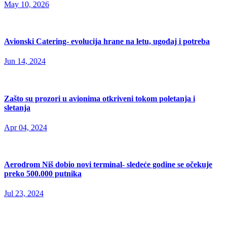
May 10, 2026
Avionski Catering- evolucija hrane na letu, ugođaj i potreba
Jun 14, 2024
Zašto su prozori u avionima otkriveni tokom poletanja i
sletanja
Apr 04, 2024
Aerodrom Niš dobio novi terminal- sledeće godine se očekuje
preko 500.000 putnika
Jul 23, 2024