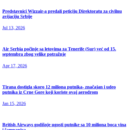
Predstavnici Wizzair-a predali peticiju Direktoratu za civilnu
avijaciju Srbije
Jul 13, 2026
Air Serbia počinje sa letovima za Tenerife (Sur) već od 15.
septembra zbog velike potražnje
Apr 17, 2026
Tirana dostigla skoro 12 miliona putnika- značajan i udeo
putnika iz Crne Gore koji koriste ovaj aerodrom
Jan 15, 2026
British Airways godišnje ugosti putnike sa 10 miliona boca vina
i šampanjca