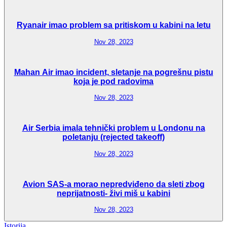
Ryanair imao problem sa pritiskom u kabini na letu
Nov 28, 2023
Mahan Air imao incident, sletanje na pogrešnu pistu
koja je pod radovima
Nov 28, 2023
Air Serbia imala tehnički problem u Londonu na
poletanju (rejected takeoff)
Nov 28, 2023
Avion SAS-a morao nepredviđeno da sleti zbog
neprijatnosti- živi miš u kabini
Nov 28, 2023
Istorija