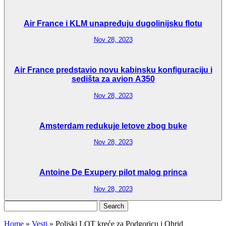
Air France i KLM unapređuju dugolinijsku flotu
Nov 28, 2023
Air France predstavio novu kabinsku konfiguraciju i
sedišta za avion A350
Nov 28, 2023
Amsterdam redukuje letove zbog buke
Nov 28, 2023
Antoine De Exupery pilot malog princa
Nov 28, 2023
Search
for:
Home
»
Vesti
»
Poljski LOT kreće za Podgoricu i Ohrid