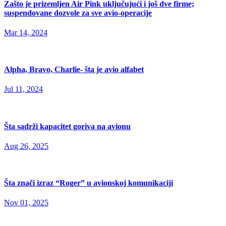
Zašto je prizemljen Air Pink uključujući i još dve firme;
suspendovane dozvole za sve avio-operacije
Mar 14, 2024
Alpha, Bravo, Charlie- šta je avio alfabet
Jul 11, 2024
Šta sadrži kapacitet goriva na avionu
Aug 26, 2025
Šta znači izraz “Roger” u avionskoj komunikaciji
Nov 01, 2025