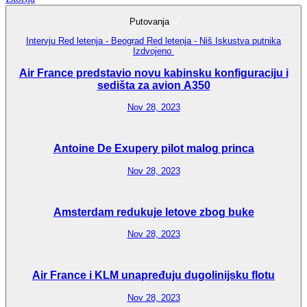
Putovanja
Intervju
Red letenja - Beograd
Red letenja - Niš
Iskustva putnika
Izdvojeno
Air France predstavio novu kabinsku konfiguraciju i
sedišta za avion A350
Nov 28, 2023
Antoine De Exupery pilot malog princa
Nov 28, 2023
Amsterdam redukuje letove zbog buke
Nov 28, 2023
Air France i KLM unapređuju dugolinijsku flotu
Nov 28, 2023