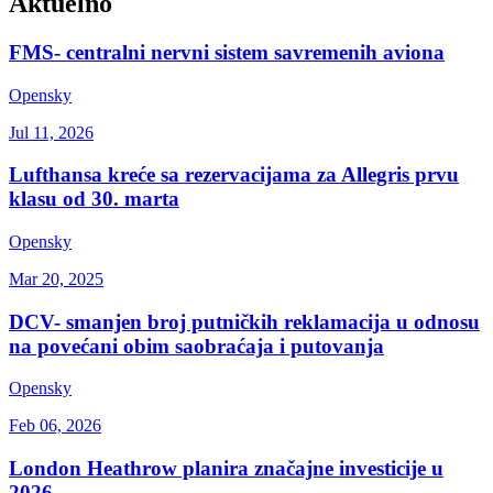
Aktuelno
FMS- centralni nervni sistem savremenih aviona
Opensky
Jul 11, 2026
Lufthansa kreće sa rezervacijama za Allegris prvu
klasu od 30. marta
Opensky
Mar 20, 2025
DCV- smanjen broj putničkih reklamacija u odnosu
na povećani obim saobraćaja i putovanja
Opensky
Feb 06, 2026
London Heathrow planira značajne investicije u
2026.