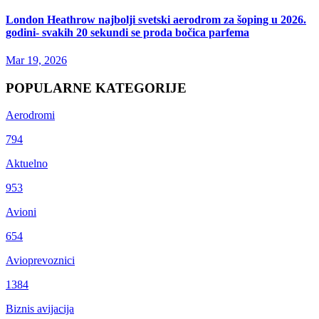
London Heathrow najbolji svetski aerodrom za šoping u 2026.
godini- svakih 20 sekundi se proda bočica parfema
Mar 19, 2026
POPULARNE KATEGORIJE
Aerodromi
794
Aktuelno
953
Avioni
654
Avioprevoznici
1384
Biznis avijacija