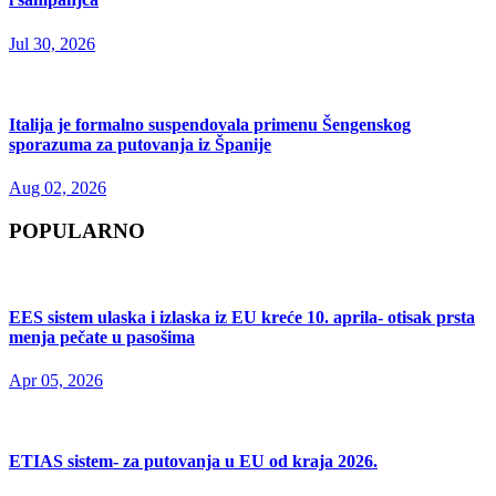
Jul 30, 2026
Italija je formalno suspendovala primenu Šengenskog
sporazuma za putovanja iz Španije
Aug 02, 2026
POPULARNO
EES sistem ulaska i izlaska iz EU kreće 10. aprila- otisak prsta
menja pečate u pasošima
Apr 05, 2026
ETIAS sistem- za putovanja u EU od kraja 2026.