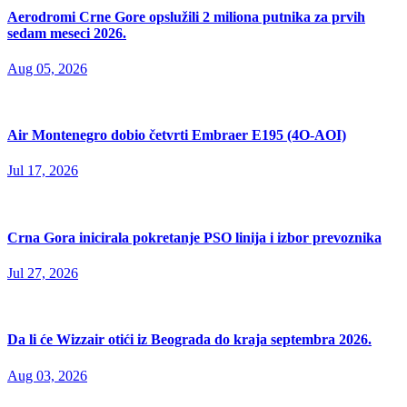
Aerodromi Crne Gore opslužili 2 miliona putnika za prvih
sedam meseci 2026.
Aug 05, 2026
Air Montenegro dobio četvrti Embraer E195 (4O-AOI)
Jul 17, 2026
Crna Gora inicirala pokretanje PSO linija i izbor prevoznika
Jul 27, 2026
Da li će Wizzair otići iz Beograda do kraja septembra 2026.
Aug 03, 2026