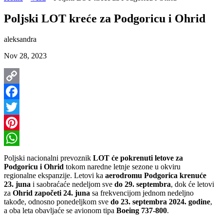
Poljski LOT kreće za Podgoricu i Ohrid
aleksandra
Nov 28, 2023
Copy
Link
Facebook
Twitter
Pinterest
WhatsApp
Poljski nacionalni prevoznik
LOT će pokrenuti letove za
Podgoricu i Ohrid
tokom naredne letnje sezone u okviru
regionalne ekspanzije. Letovi ka
aerodromu Podgorica krenuće
23. juna
i saobraćaće nedeljom sve
do 29. septembra
, dok će letovi
za
Ohrid započeti 24. juna
sa frekvencijom jednom nedeljno
takođe, odnosno ponedeljkom sve
do 23. septembra 2024. godine
,
a oba leta obavljaće se avionom tipa
Boeing 737-800
.