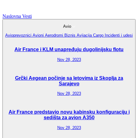
Naslovna
Vesti
Avio
Avioprevoznici
Avioni
Aerodromi
Biznis Avijacija
Cargo
Incidenti i udesi
Air France i KLM unapređuju dugolinijsku flotu
Nov 28, 2023
Grčki Aegean počinje sa letovima iz Skoplja za
Sarajevo
Nov 28, 2023
Air France predstavio novu kabinsku konfiguraciju i
sedišta za avion A350
Nov 28, 2023