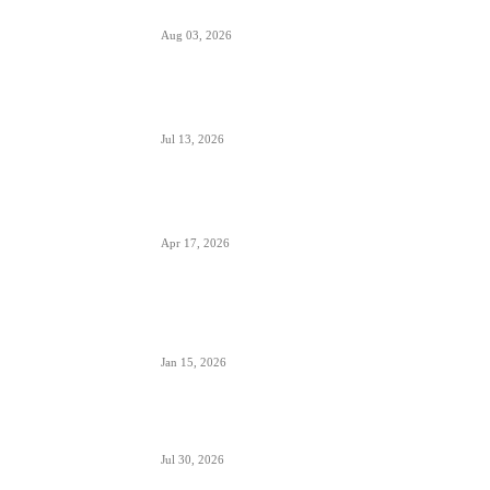
septembra 2026.
Aug 03, 2026
Predstavnici Wizzair-a predali peticiju
Direktoratu za civilnu avijaciju Srbije
Jul 13, 2026
Air Serbia počinje sa letovima za Tenerife (Sur)
već od 15. septembra zbog velike potražnje
Apr 17, 2026
Tirana dostigla skoro 12 miliona putnika-
značajan i udeo putnika iz Crne Gore koji koriste
ovaj aerodrom
Jan 15, 2026
British Airways godišnje ugosti putnike sa 10
miliona boca vina i šampanjca
Jul 30, 2026