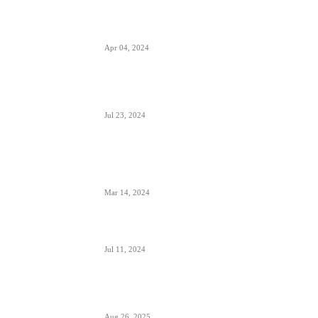
Zašto su prozori u avionima otkriveni tokom
poletanja i sletanja
Apr 04, 2024
Aerodrom Niš dobio novi terminal- sledeće
godine se očekuje preko 500.000 putnika
Jul 23, 2024
Zašto je prizemljen Air Pink uključujući i još dve
firme; suspendovane dozvole za sve avio-
operacije
Mar 14, 2024
Alpha, Bravo, Charlie- šta je avio alfabet
Jul 11, 2024
Šta sadrži kapacitet goriva na avionu
Aug 26, 2025