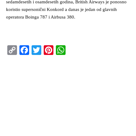
sedamdesetih i osamdesetih godina, British Airways je ponosno
koristio supersonični Konkord a danas je jedan od glavnih
operatora Boinga 787 i Airbusa 380.
Copy
Facebook
Twitter
Pinterest
WhatsApp
Link
ISTAKNUTO
Air Serbia oborila rekord sa 22.000 putnika koji
su prevezeni tokom dana