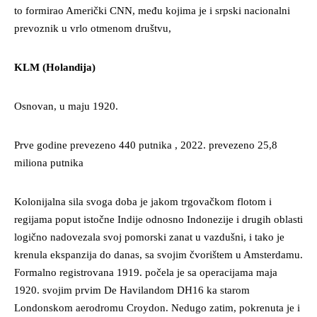
to formirao Američki CNN, među kojima je i srpski nacionalni
prevoznik u vrlo otmenom društvu,
KLM (Holandija)
Osnovan, u maju 1920.
Prve godine prevezeno 440 putnika , 2022. prevezeno 25,8
miliona putnika
Kolonijalna sila svoga doba je jakom trgovačkom flotom i
regijama poput istočne Indije odnosno Indonezije i drugih oblasti
logično nadovezala svoj pomorski zanat u vazdušni, i tako je
krenula ekspanzija do danas, sa svojim čvorištem u Amsterdamu.
Formalno registrovana 1919. počela je sa operacijama maja
1920. svojim prvim De Havilandom DH16 ka starom
Londonskom aerodromu Croydon. Nedugo zatim, pokrenuta je i