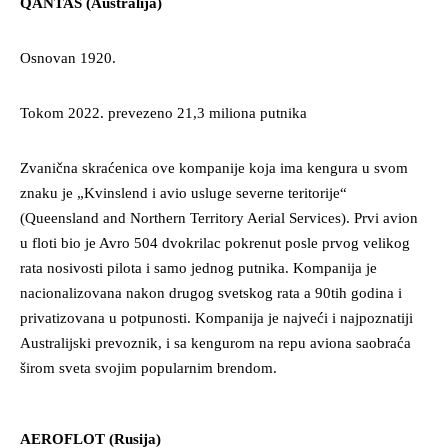
QANTAS (Australija)
Osnovan 1920.
Tokom 2022. prevezeno 21,3 miliona putnika
Zvanična skraćenica ove kompanije koja ima kengura u svom
znaku je „Kvinslend i avio usluge severne teritorije“
(Queensland and Northern Territory Aerial Services). Prvi avion
u floti bio je Avro 504 dvokrilac pokrenut posle prvog velikog
rata nosivosti pilota i samo jednog putnika. Kompanija je
nacionalizovana nakon drugog svetskog rata a 90tih godina i
privatizovana u potpunosti. Kompanija je najveći i najpoznatiji
Australijski prevoznik, i sa kengurom na repu aviona saobraća
širom sveta svojim popularnim brendom.
AEROFLOT (Rusija)