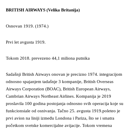
BRITISH AIRWAYS (Velika Britanija)
Osnovan 1919. (1974.)
Prvi let avgusta 1919.
Tokom 2018. prevezeno 44,1 miliona putnika
Sadašnji British Airways onovan je precizno 1974. integracijom
odnosno spajanjem tadašnje 3 kompanije, British Overseas
Airways Corporation (BOAC), British European Airways,
Cambrian Airways Northeast Airlines. Kompanija je 2019
proslavila 100 godina postojanja odnosno svih operacija koje su
funkcionsiale od osnivanja. Tačno 25. avgusta 1919.poleteo je
prvi avion na liniji između Londona i Pariza, što se i smatra
početkom svetske komercijalne avijacije. Tokom vremena