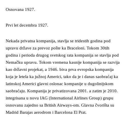
Osnovana 1927.
Prvi let decembra 1927.
Nekada privatna kompanija, stavlja se tridestih godina pod
upravu države za prevoz pošte ka Braceloni. Tokom 30tih
godina i perioda drugog svetskog rata kompanija se stavlja pod
Nemačku upravu. Tokom vremena kasnije kompanija se razvija
kao državni projekat, a 1946. biva prva evropska kompanija
koja je letela ka južnoj Americi, tako da je i danas saobraćaj ka
latinskoj Americi glavni oslonac kompanije u dugolinijskom
saobraćaju. Kompanija je privatizovana 2001. a zatim je 2010.
integrisana u novu IAG (International Airlines Group) grupu
osnovanu zajedno sa British Airways-om. Glavna čvorišta su
Madrid Barajas aerodrom i Barcelona El Prat.