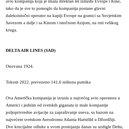
avio kompanija koja je imala direktan let između Evrope i Kine,
tako da je sve to pomoglo da kompanija postane glavni
dalekoistočni operator na kapiji Evrope na granici sa Sovjetskim
Savezom a dalje i sa Kinom i istočnom Azijom, na ruti velikog
kruga.
DELTA AIR LINES (SAD)
Onovana 1924.
Tokom 2022. prevezeno 141,6 miliona putnika
Ova Američka kompanija je izrasla u najvećeg avio operatora u
Americi i jednim od svetskih giganata iz male kompanije
poljoprivredne avijacije za zaprašivanje useva, sa bazom na
najvećem svetskom Aerodromu Atlanta Hartsfild u Džordžiji.
Dve krucijalne odluke u svom postojanju danas su uzdigle Deltu,