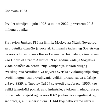
Osnovan, 1923
Prvi let obavljen u julu 1923. a tokom 2022. prevezeno 20,5
miliona putnika
Prvi avion Junkers F13 na liniji iz Moskve za Nižnji Novgorod
sa 6 putnika označio je početak kompanije tadašnjeg Sovjetskog
Saveza odnosno danas Ruske Federacije. Inicijalno je imenovan
kao Dobrolet a zatim Aeroflot 1932. godine kada je Sovjetska
vlada odlučila da centralizuje kompaniju. Nakon drugog
svetskog rata Aeroflot biva najveća svetska aviokompanija zbog
svojih mogućnosti prevaljivanja velikih prostranstava tadašnje
države SSSR-a. Tupolev Tu104 se uvodi u saobraćaj 1956. kao
veliki tehnološki pomak avio industrije, a tokom hladnog rata pa
do raspada Sovjetskog Saveza IL62 je okosnica dugolinijskog
saobraćaja, ali i supersonični TU144 koji neko vreme ulazi u