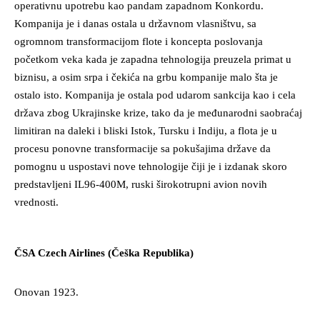
operativnu upotrebu kao pandam zapadnom Konkordu.
Kompanija je i danas ostala u državnom vlasništvu, sa
ogromnom transformacijom flote i koncepta poslovanja
početkom veka kada je zapadna tehnologija preuzela primat u
biznisu, a osim srpa i čekića na grbu kompanije malo šta je
ostalo isto. Kompanija je ostala pod udarom sankcija kao i cela
država zbog Ukrajinske krize, tako da je međunarodni saobraćaj
limitiran na daleki i bliski Istok, Tursku i Indiju, a flota je u
procesu ponovne transformacije sa pokušajima države da
pomognu u uspostavi nove tehnologije čiji je i izdanak skoro
predstavljeni IL96-400M, ruski širokotrupni avion novih
vrednosti.
ČSA Czech Airlines (Češka Republika)
Onovan 1923.