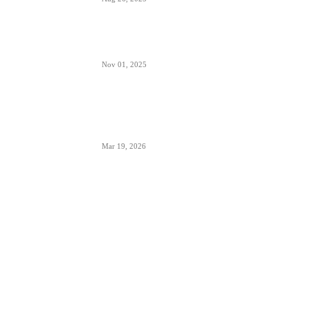
Šta znači izraz “Roger” u avionskoj komunikaciji
Nov 01, 2025
London Heathrow najbolji svetski aerodrom za
šoping u 2026. godini- svakih 20 sekundi se
proda bočica parfema
Mar 19, 2026
POPULARNE KATEGORIJE
Aerodromi
793
Aktuelno
950
Avioni
653
Avioprevoznici
1382
Biznis avijacija
42