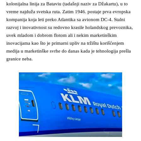
kolonijalna linija za Bataviu (tadašnji naziv za Džakartu), u to
vreme najduža svetska ruta. Zatim 1946. postaje prva evropska
kompanija koja leti preko Atlantika sa avionom DC-4. Stalni
razvoj i inovativnost su redovno krasile holandskog prevoznika,
uvek mladom i dobrom flotom ali i nekim marketinškim
inovacijama kao što je primarni upliv na tržištu korišćenjem
medija u marketinške svrhe do danas kada je tehnologija prešla
granice neba.