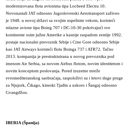
modernizovana flota avionima tipa Locheed Electra 10.
Novonastali JAT odnosno Jugoslovenski Aerotransport zaživeo
je 1948. u novoj državi sa svojim uspešnim vekom, koristeći
mlazne avione tipa Boing 707 i DC-10-30 pokrivajući sve
kontinente osim južne Amerike a kasnije raspadom zemlje 1992.
postaje nacionalni prevoznik Srbije i Crne Gore odnosno Srbije
kao JAT Airways koristeći flotu Boinga 737 i ATR72. Tačno
2013. kompanija je prestruktuirana u novog prevoznika pod
imenom Air Serbia, sa novom Airbus flotom, novim identitetom i
novim konceptom poslovanja. Pored izuzetne mreže
evromediteranskog saobraćaja, raspoloživi su i letovi duge pruge
za Njujork, Čikago, kineski Tjađin a uskoro i Šangaj odnosno
Gvangdžou.
IBERIA (Španija)