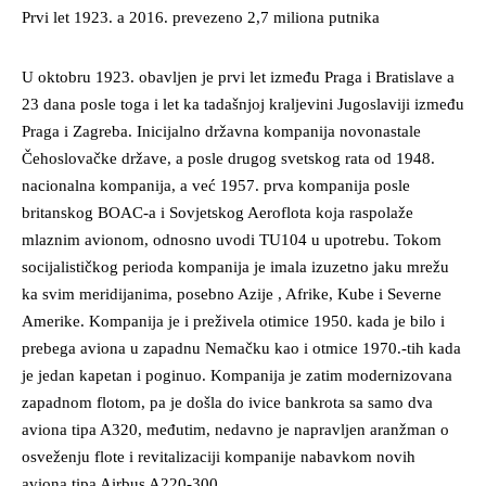
Prvi let 1923. a 2016. prevezeno 2,7 miliona putnika
U oktobru 1923. obavljen je prvi let između Praga i Bratislave a
23 dana posle toga i let ka tadašnjoj kraljevini Jugoslaviji između
Praga i Zagreba. Inicijalno državna kompanija novonastale
Čehoslovačke države, a posle drugog svetskog rata od 1948.
nacionalna kompanija, a već 1957. prva kompanija posle
britanskog BOAC-a i Sovjetskog Aeroflota koja raspolaže
mlaznim avionom, odnosno uvodi TU104 u upotrebu. Tokom
socijalističkog perioda kompanija je imala izuzetno jaku mrežu
ka svim meridijanima, posebno Azije , Afrike, Kube i Severne
Amerike. Kompanija je i preživela otimice 1950. kada je bilo i
prebega aviona u zapadnu Nemačku kao i otmice 1970.-tih kada
je jedan kapetan i poginuo. Kompanija je zatim modernizovana
zapadnom flotom, pa je došla do ivice bankrota sa samo dva
aviona tipa A320, međutim, nedavno je napravljen aranžman o
osveženju flote i revitalizaciji kompanije nabavkom novih
aviona tipa Airbus A220-300.