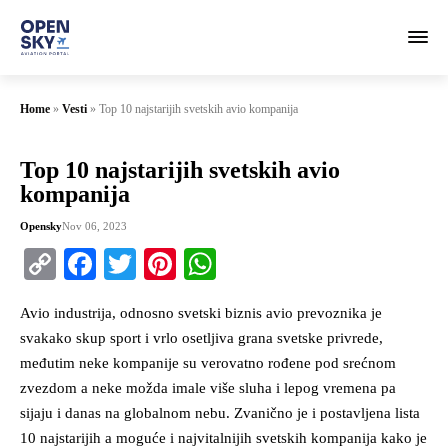
Home
»
Vesti
»
Top 10 najstarijih svetskih avio kompanija
Top 10 najstarijih svetskih avio
kompanija
Opensky
Nov 06, 2023
Copy
Facebook
Twitter
Pinterest
WhatsApp
Link
Avio industrija, odnosno svetski biznis avio prevoznika je
svakako skup sport i vrlo osetljiva grana svetske privrede,
međutim neke kompanije su verovatno rođene pod srećnom
zvezdom a neke možda imale više sluha i lepog vremena pa
sijaju i danas na globalnom nebu. Zvanično je i postavljena lista
10 najstarijih a moguće i najvitalnijih svetskih kompanija kako je