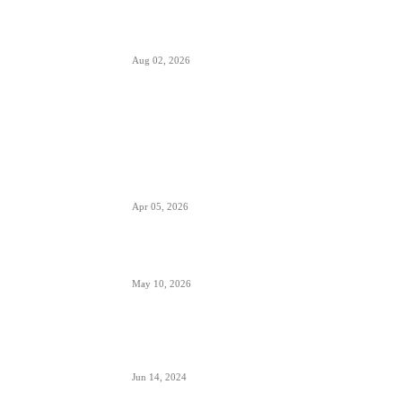
Italija je formalno suspendovala primenu
Šengenskog sporazuma za putovanja iz Španije
Aug 02, 2026
POPULARNO
EES sistem ulaska i izlaska iz EU kreće 10.
aprila- otisak prsta menja pečate u pasošima
Apr 05, 2026
ETIAS sistem- za putovanja u EU od kraja 2026.
May 10, 2026
Avionski Catering- evolucija hrane na letu,
ugođaj i potreba
Jun 14, 2024