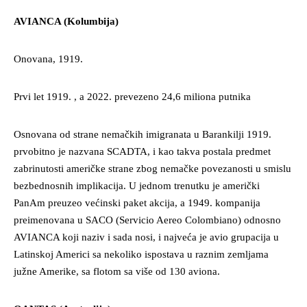
AVIANCA (Kolumbija)
Onovana, 1919.
Prvi let 1919. , a 2022. prevezeno 24,6 miliona putnika
Osnovana od strane nemačkih imigranata u Barankilji 1919.
prvobitno je nazvana SCADTA, i kao takva postala predmet
zabrinutosti američke strane zbog nemačke povezanosti u smislu
bezbednosnih implikacija. U jednom trenutku je američki
PanAm preuzeo većinski paket akcija, a 1949. kompanija
preimenovana u SACO (Servicio Aereo Colombiano) odnosno
AVIANCA koji naziv i sada nosi, i najveća je avio grupacija u
Latinskoj Americi sa nekoliko ispostava u raznim zemljama
južne Amerike, sa flotom sa više od 130 aviona.