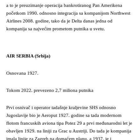
a to je preuzimanje operacija bankrotiranog Pan Amerikena
početkom 1990. odnosno integracija sa kompanijom Northwest
Airlines 2008. godine, tako da je Delta danas jedna od
kompanija sa najvećim prometom putnika u svetu.
AIR SERBIA (Srbija)
Osnovana 1927.
Tokom 2022. prevezeno 2,7 miliona putnika
Prvi osnivač i operator tadašnje kraljevine SHS odnosno
Jugoslavije bio je Aeroput 1927. godine sa tada modernom
flotom francuskih aviona tipa Potez 29 a prvi međunarodni let je
obavljen 1929. na liniji za Grac u Austriji. Do tada je kompanija
imala linije za Zagreb na domaćem planu, a 1937. je i