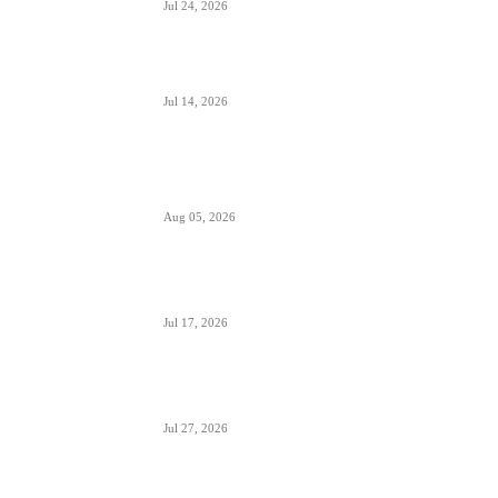
Jul 24, 2026
Air Serbia bogatija za još jedan A320 u floti
Jul 14, 2026
Aerodromi Crne Gore opslužili 2 miliona
putnika za prvih sedam meseci 2026.
Aug 05, 2026
Air Montenegro dobio četvrti Embraer E195
(4O-AOI)
Jul 17, 2026
Crna Gora inicirala pokretanje PSO linija i izbor
prevoznika
Jul 27, 2026
Da li će Wizzair otići iz Beograda do kraja