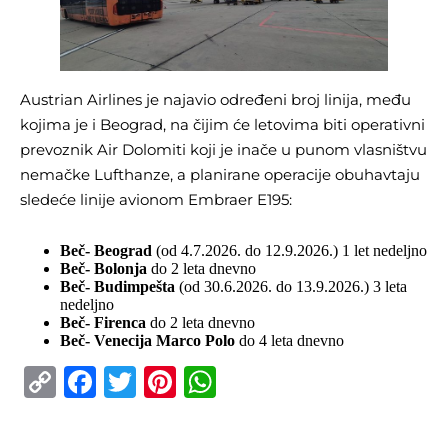
Austrian Airlines je najavio određeni broj linija, među
kojima je i Beograd, na čijim će letovima biti operativni
prevoznik Air Dolomiti koji je inače u punom vlasništvu
nemačke Lufthanze, a planirane operacije obuhavtaju
sledeće linije avionom Embraer E195:
Beč- Beograd
(od 4.7.2026. do 12.9.2026.) 1 let nedeljno
Beč- Bolonja
do 2 leta dnevno
Beč- Budimpešta
(od 30.6.2026. do 13.9.2026.) 3 leta
nedeljno
Beč- Firenca
do 2 leta dnevno
Beč- Venecija Marco Polo
do 4 leta dnevno
Copy
Facebook
Twitter
Pinterest
WhatsApp
Link