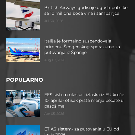
British Airways godišnje ugosti putnike
sa 10 miliona boca vina i šampanjca
Jul 30, 2026
Italija je formalno suspendovala
primenu Šengenskog sporazuma za
putovanja iz Španije
Aug 02, 2026
POPULARNO
EES sistem ulaska i izlaska iz EU kreće
10. aprila- otisak prsta menja pečate u
pasošima
Apr 05, 2026
ETIAS sistem- za putovanja u EU od
kraja 2026.