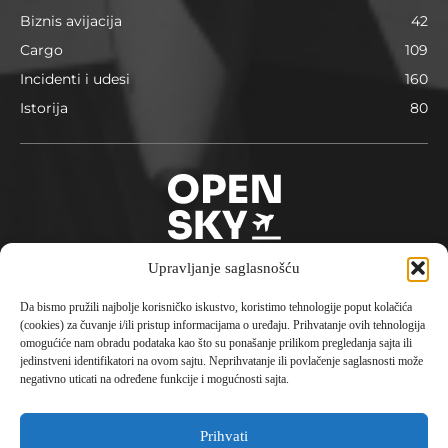
Biznis avijacija
42
Cargo
109
Incidenti i udesi
160
Istorija
80
Upravljanje saglasnošću
Da bismo pružili najbolje korisničko iskustvo, koristimo tehnologije poput kolačića
O nama
(cookies) za čuvanje i/ili pristup informacijama o uređaju. Prihvatanje ovih tehnologija
omogućiće nam obradu podataka kao što su ponašanje prilikom pregledanja sajta ili
Opensky je avio portal pokrenut 2023. godine sa
jedinstveni identifikatori na ovom sajtu. Neprihvatanje ili povlačenje saglasnosti može
konceptom aktuelne i istorijske informacije, putovanja,
negativno uticati na određene funkcije i mogućnosti sajta.
destinacije i avionske tehnologije čineći kompletni
doživljaj civilne avijacije.
Prihvati