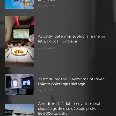
May 10, 2026
Avionski Catering- evolucija hrane na
letu, ugođaj i potreba
Jun 14, 2024
Zašto su prozori u avionima otkriveni
tokom poletanja i sletanja
Apr 04, 2024
Aerodrom Niš dobio novi terminal-
sledeće godine se očekuje preko
500.000 putnika