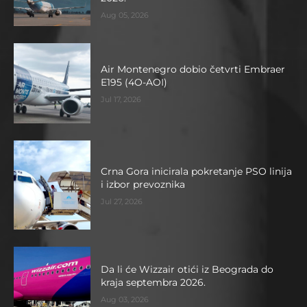
Aug 05, 2026
Air Montenegro dobio četvrti Embraer
E195 (4O-AOI)
Jul 17, 2026
Crna Gora inicirala pokretanje PSO linija
i izbor prevoznika
Jul 27, 2026
Da li će Wizzair otići iz Beograda do
kraja septembra 2026.
Aug 03, 2026