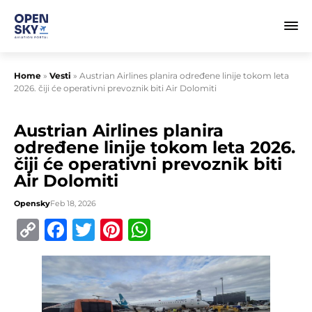
Home
»
Vesti
»
Austrian Airlines planira određene linije tokom leta
2026. čiji će operativni prevoznik biti Air Dolomiti
Austrian Airlines planira
određene linije tokom leta 2026.
čiji će operativni prevoznik biti
Air Dolomiti
Opensky
Feb 18, 2026
Copy
Facebook
Twitter
Pinterest
WhatsApp
Link