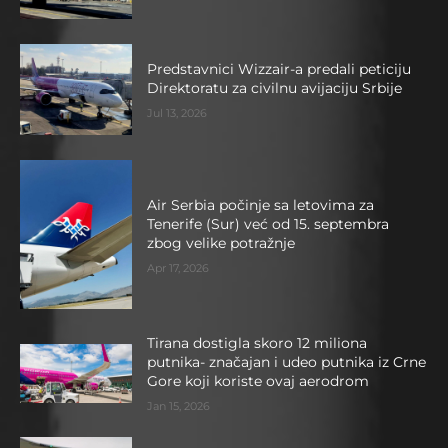
Predstavnici Wizzair-a predali peticiju
Direktoratu za civilnu avijaciju Srbije
Jul 13, 2026
Air Serbia počinje sa letovima za
Tenerife (Sur) već od 15. septembra
zbog velike potražnje
Apr 17, 2026
Tirana dostigla skoro 12 miliona
putnika- značajan i udeo putnika iz Crne
Gore koji koriste ovaj aerodrom
Jan 15, 2026