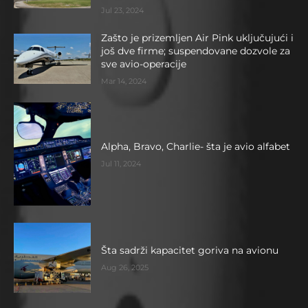
Jul 23, 2024
Zašto je prizemljen Air Pink uključujući i
još dve firme; suspendovane dozvole za
sve avio-operacije
Mar 14, 2024
Alpha, Bravo, Charlie- šta je avio alfabet
Jul 11, 2024
Šta sadrži kapacitet goriva na avionu
Aug 26, 2025