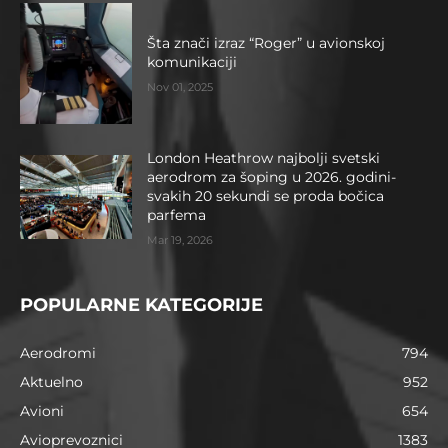
Šta znači izraz “Roger” u avionskoj
komunikaciji
Nov 01, 2025
London Heathrow najbolji svetski
aerodrom za šoping u 2026. godini-
svakih 20 sekundi se proda bočica
parfema
Mar 19, 2026
POPULARNE KATEGORIJE
Aerodromi
794
Aktuelno
952
Avioni
654
Avioprevoznici
1383