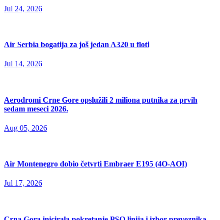
Jul 24, 2026
Air Serbia bogatija za još jedan A320 u floti
Jul 14, 2026
Aerodromi Crne Gore opslužili 2 miliona putnika za prvih
sedam meseci 2026.
Aug 05, 2026
Air Montenegro dobio četvrti Embraer E195 (4O-AOI)
Jul 17, 2026
Crna Gora inicirala pokretanje PSO linija i izbor prevoznika