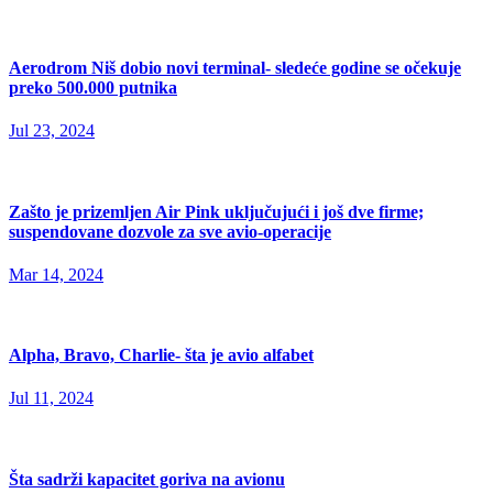
Aerodrom Niš dobio novi terminal- sledeće godine se očekuje
preko 500.000 putnika
Jul 23, 2024
Zašto je prizemljen Air Pink uključujući i još dve firme;
suspendovane dozvole za sve avio-operacije
Mar 14, 2024
Alpha, Bravo, Charlie- šta je avio alfabet
Jul 11, 2024
Šta sadrži kapacitet goriva na avionu