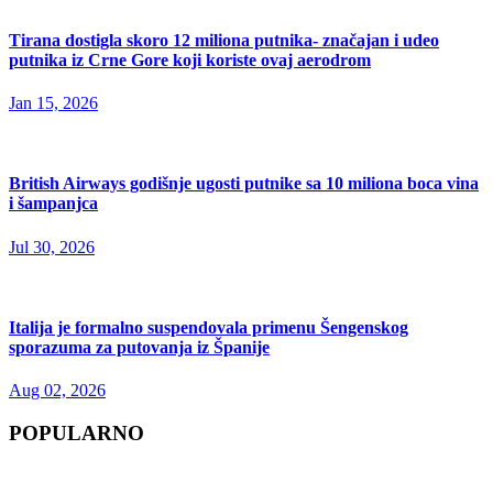
Tirana dostigla skoro 12 miliona putnika- značajan i udeo
putnika iz Crne Gore koji koriste ovaj aerodrom
Jan 15, 2026
British Airways godišnje ugosti putnike sa 10 miliona boca vina
i šampanjca
Jul 30, 2026
Italija je formalno suspendovala primenu Šengenskog
sporazuma za putovanja iz Španije
Aug 02, 2026
POPULARNO