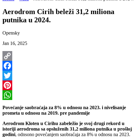
Aerodrom Cirih beleži 31,2 miliona
putnika u 2024.
Opensky
Jan 16, 2025
Copy
Link
Facebook
Twitter
Pinterest
WhatsApp
Povećanje saobraćaja za 8% u odnosu na 2023. i nivelisanje
prometa u odnosu na 2019. pre pandemije
Aerodrom Kloten u Cirihu zabeležio je svoj drugi rekord u
istoriji aerodroma sa opsluženih 31,2 miliona putnika u prošloj
godini
, odnsono povećanjem saobraćaja za 8% u odnosu na 2023.