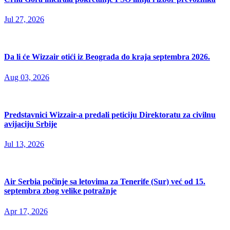
Jul 27, 2026
Da li će Wizzair otići iz Beograda do kraja septembra 2026.
Aug 03, 2026
Predstavnici Wizzair-a predali peticiju Direktoratu za civilnu
avijaciju Srbije
Jul 13, 2026
Air Serbia počinje sa letovima za Tenerife (Sur) već od 15.
septembra zbog velike potražnje
Apr 17, 2026