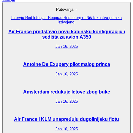
Putovanja
Intervju
Red letenja - Beograd
Red letenja - Niš
Iskustva putnika
Izdvojeno
Air France predstavio novu kabinsku konfiguraciju i
sedišta za avion A350
Jan 16, 2025
Antoine De Exupery pilot malog princa
Jan 16, 2025
Amsterdam redukuje letove zbog buke
Jan 16, 2025
Air France i KLM unapređuju dugolinijsku flotu
Jan 16, 2025