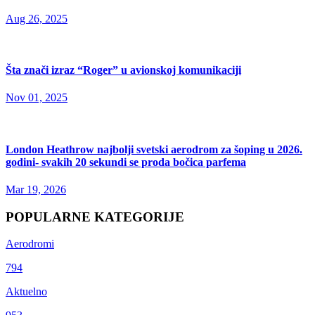
Aug 26, 2025
Šta znači izraz “Roger” u avionskoj komunikaciji
Nov 01, 2025
London Heathrow najbolji svetski aerodrom za šoping u 2026.
godini- svakih 20 sekundi se proda bočica parfema
Mar 19, 2026
POPULARNE KATEGORIJE
Aerodromi
794
Aktuelno