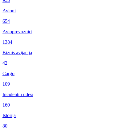
953
Avioni
654
Avioprevoznici
1384
Biznis avijacija
42
Cargo
109
Incidenti i udesi
160
Istorija
80