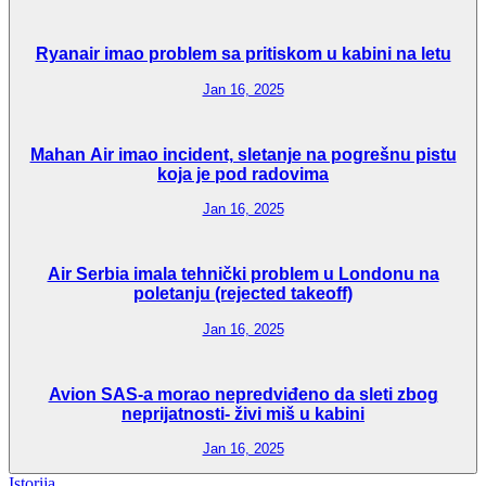
Ryanair imao problem sa pritiskom u kabini na letu
Jan 16, 2025
Mahan Air imao incident, sletanje na pogrešnu pistu
koja je pod radovima
Jan 16, 2025
Air Serbia imala tehnički problem u Londonu na
poletanju (rejected takeoff)
Jan 16, 2025
Avion SAS-a morao nepredviđeno da sleti zbog
neprijatnosti- živi miš u kabini
Jan 16, 2025
Istorija