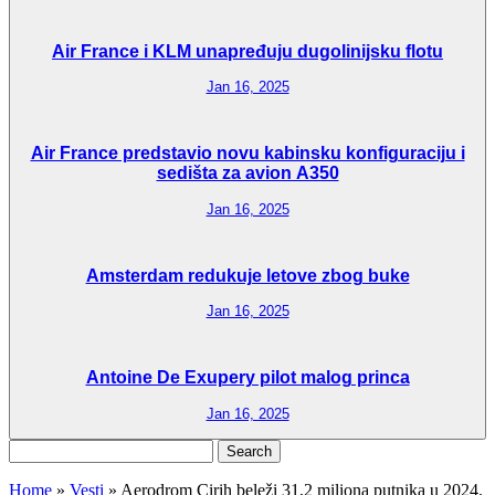
Air France i KLM unapređuju dugolinijsku flotu
Jan 16, 2025
Air France predstavio novu kabinsku konfiguraciju i
sedišta za avion A350
Jan 16, 2025
Amsterdam redukuje letove zbog buke
Jan 16, 2025
Antoine De Exupery pilot malog princa
Jan 16, 2025
Search
for:
Home
»
Vesti
»
Aerodrom Cirih beleži 31,2 miliona putnika u 2024.