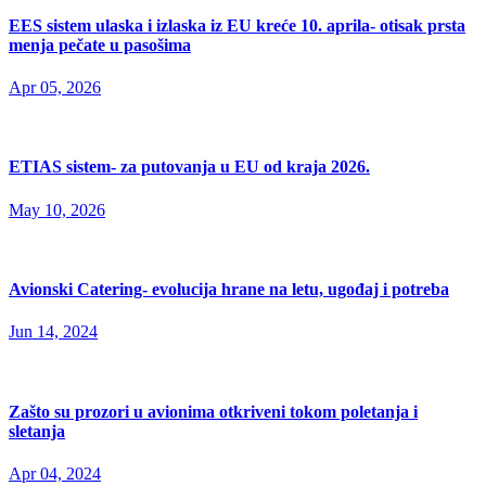
EES sistem ulaska i izlaska iz EU kreće 10. aprila- otisak prsta
menja pečate u pasošima
Apr 05, 2026
ETIAS sistem- za putovanja u EU od kraja 2026.
May 10, 2026
Avionski Catering- evolucija hrane na letu, ugođaj i potreba
Jun 14, 2024
Zašto su prozori u avionima otkriveni tokom poletanja i
sletanja
Apr 04, 2024