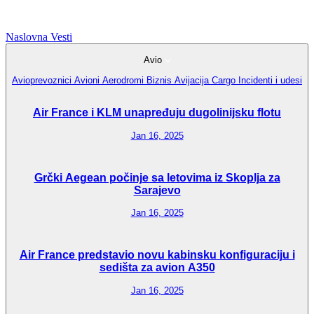
Naslovna
Vesti
Avio
Avioprevoznici
Avioni
Aerodromi
Biznis Avijacija
Cargo
Incidenti i udesi
Air France i KLM unapređuju dugolinijsku flotu
Jan 16, 2025
Grčki Aegean počinje sa letovima iz Skoplja za
Sarajevo
Jan 16, 2025
Air France predstavio novu kabinsku konfiguraciju i
sedišta za avion A350
Jan 16, 2025