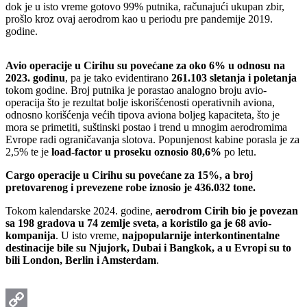
dok je u isto vreme gotovo 99% putnika, računajući ukupan zbir,
prošlo kroz ovaj aerodrom kao u periodu pre pandemije 2019.
godine.
Avio operacije u Cirihu su povećane za oko 6% u odnosu na
2023. godinu
, pa je tako evidentirano
261.103 sletanja i poletanja
tokom godine. Broj putnika je porastao analogno broju avio-
operacija što je rezultat bolje iskorišćenosti operativnih aviona,
odnosno korišćenja većih tipova aviona boljeg kapaciteta, što je
mora se primetiti, suštinski postao i trend u mnogim aerodromima
Evrope radi ograničavanja slotova. Popunjenost kabine porasla je za
2,5% te je
load-factor u proseku oznosio 80,6%
po letu.
Cargo operacije u Cirihu su povećane za 15%, a broj
pretovarenog i prevezene robe iznosio je 436.032 tone.
Tokom kalendarske 2024. godine,
aerodrom Cirih bio je povezan
sa 198 gradova u 74 zemlje sveta, a koristilo ga je 68 avio-
kompanija
. U isto vreme,
najpopularnije interkontinentalne
destinacije bile su Njujork, Dubai i Bangkok, a u Evropi su to
bili London, Berlin i Amsterdam
.