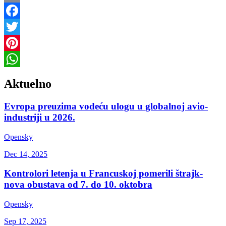
Copy
Link
Facebook
Twitter
Pinterest
WhatsApp
Aktuelno
Evropa preuzima vodeću ulogu u globalnoj avio-
industriji u 2026.
Opensky
Dec 14, 2025
Kontrolori letenja u Francuskoj pomerili štrajk-
nova obustava od 7. do 10. oktobra
Opensky
Sep 17, 2025