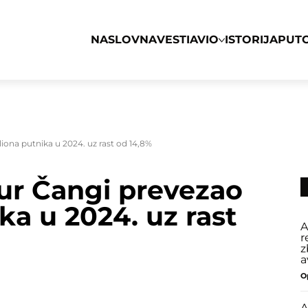
NASLOVNA
VESTI
AVIO
ISTORIJA
PUT
ona putnika u 2024. uz rast od 14,8%
r Čangi prevezao
ka u 2024. uz rast
A
r
z
a
O
A