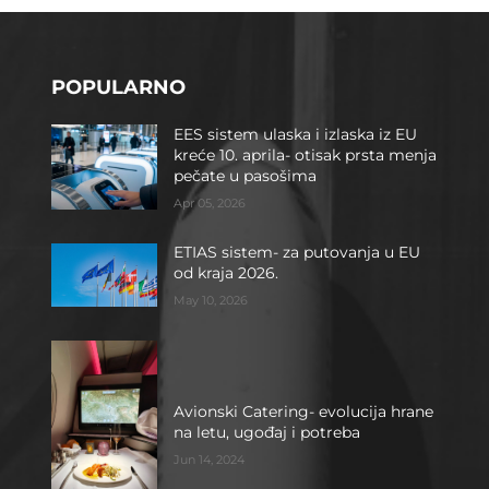
POPULARNO
EES sistem ulaska i izlaska iz EU
kreće 10. aprila- otisak prsta menja
pečate u pasošima
Apr 05, 2026
ETIAS sistem- za putovanja u EU
od kraja 2026.
May 10, 2026
Avionski Catering- evolucija hrane
na letu, ugođaj i potreba
Jun 14, 2024