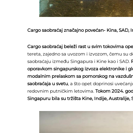
Cargo saobraćaj značajno povećan- Kina, SAD, Ind
Cargo saobraćaj beleži rast u svim tokovima ope
tereta, zajedno sa uvozom i izvozom, čemu su do
saobraćaju između Singapura i Kine kao i SAD.
oporavkom singapurskog izvoza elektronike i g
modalnim prelaskom sa pomorskog na vazdušni
saobraćaja u svetu
, a što opet doprinosi uvećan
redovnim putničkim letovima.
Tokom 2024. godi
Singapuru bila su tržišta Kine, Indije, Australije