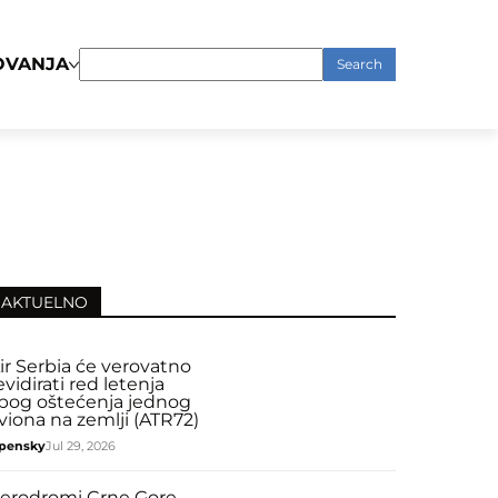
OVANJA
Search
for:
AKTUELNO
ir Serbia će verovatno
evidirati red letenja
bog oštećenja jednog
viona na zemlji (ATR72)
pensky
Jul 29, 2026
erodromi Crne Gore