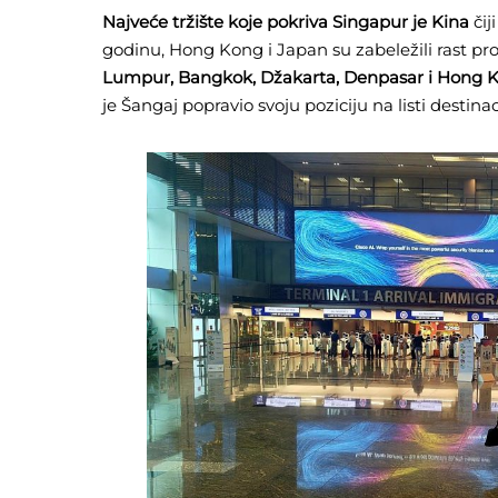
Najveće tržište koje pokriva Singapur je Kina
čij
godinu, Hong Kong i Japan su zabeležili rast p
Lumpur, Bangkok, Džakarta, Denpasar i Hong Ko
je Šangaj popravio svoju poziciju na listi desti