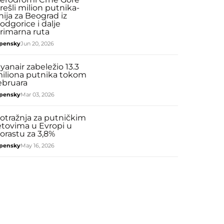
rešli milion putnika-
inija za Beograd iz
odgorice i dalje
rimarna ruta
pensky
Jun 20, 2026
yanair zabeležio 13.3
iliona putnika tokom
ebruara
pensky
Mar 03, 2026
otražnja za putničkim
etovima u Evropi u
orastu za 3,8%
pensky
May 16, 2026