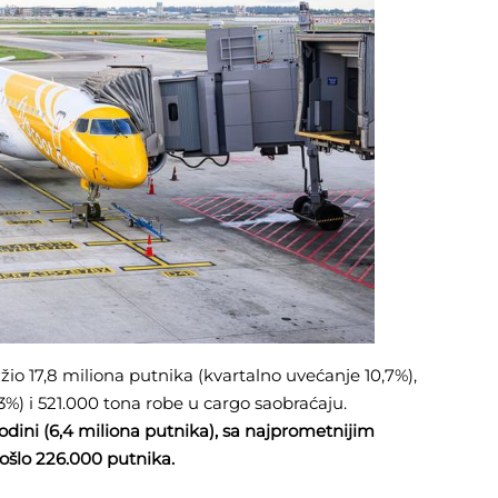
io 17,8 miliona putnika (kvartalno uvećanje 10,7%),
3%) i 521.000 tona robe u cargo saobraćaju.
dini (6,4 miliona putnika), sa najprometnijim
ošlo 226.000 putnika.