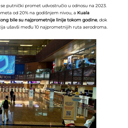
i se putnički promet udvostručio u odnosu na 2023.
rometa od 20% na godišnjem nivou, a
Kuala
ng bile su najprometnije linije tokom godine
, dok
nacija ušavši među 10 najprometnijih ruta aerodroma.