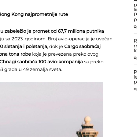
p
l
Hong Kong najprometnije rute
P
p
O
zabeležio je promet od 67,7 miliona putnika
u sa 2023. godinom. Broj avio-operacija je uvećan
R
m
0 sletanja i poletanja
, dok je
Cargo saobraćaj
f
iona tona robe
koja je prevezena preko ovog
O
Chnagi saobraća 100 avio-kompanija
sa preko
63 grada u 49 zemalja sveta.
P
l
p
O