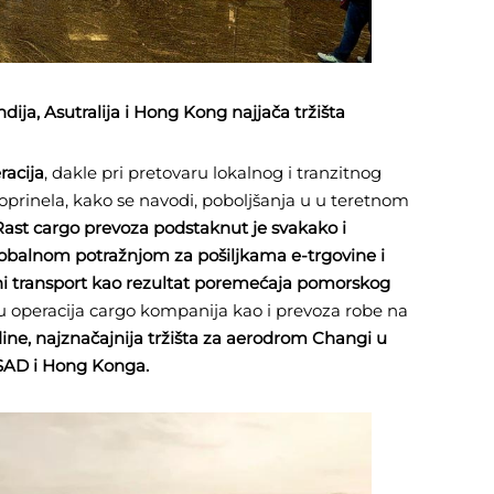
ija, Asutralija i Hong Kong najjača tržišta
racija
, dakle pri pretovaru lokalnog i tranzitnog
prinela, kako se navodi, poboljšanja u u teretnom
Rast cargo prevoza podstaknut je svakako i
lobalnom potražnjom za pošiljkama e-trgovine i
 transport kao rezultat poremećaja pomorskog
ju operacija cargo kompanija kao i prevoza robe na
ne, najznačajnija tržišta za aerodrom Changi u
, SAD i Hong Konga.