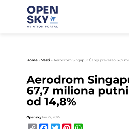
Home
»
Vesti
»
Aerodrom Singapur Čangi prevezao 67,7 mili
Aerodrom Singapu
67,7 miliona putni
od 14,8%
Opensky
Jan 22, 2025
Copy
Facebook
Twitter
Pinterest
WhatsApp