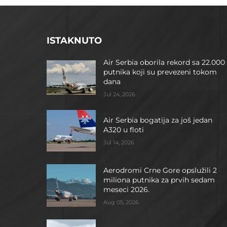
ISTAKNUTO
Air Serbia oborila rekord sa 22.000
putnika koji su prevezeni tokom
dana
Jul 24, 2026
Air Serbia bogatija za još jedan
A320 u floti
Jul 14, 2026
Aerodromi Crne Gore opslužili 2
miliona putnika za prvih sedam
meseci 2026.
Aug 05, 2026