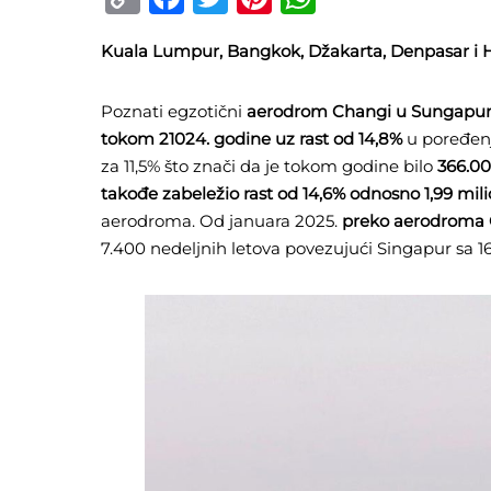
Link
Kuala Lumpur, Bangkok, Džakarta, Denpasar i 
Poznati egzotični
aerodrom Changi u Sungapuru 
tokom 21024. godine uz rast od 14,8%
u poređenj
za 11,5% što znači da je tokom godine bilo
366.00
takođe zabeležio rast od 14,6% odnosno 1,99 mil
aerodroma. Od januara 2025.
preko aerodroma 
7.400 nedeljnih letova povezujući Singapur sa 1