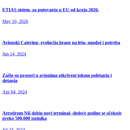
ETIAS sistem- za putovanja u EU od kraja 2026.
May 10, 2026
Avionski Catering- evolucija hrane na letu, ugođaj i potreba
Jun 14, 2024
Zašto su prozori u avionima otkriveni tokom poletanja i
sletanja
Apr 04, 2024
Aerodrom Niš dobio novi terminal- sledeće godine se očekuje
preko 500.000 putnika
Jul 23, 2024