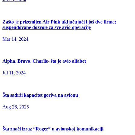
Zašto je prizemljen Air Pink uključujući i još dve firme;
suspendovane dozvole za sve avio-operacije
Mar 14, 2024
Alpha, Bravo, Charlie- šta je avio alfabet
Jul 11, 2024
Šta sadrži kapacitet goriva na avionu
Aug 26, 2025
Šta znači izraz “Roger” u avionskoj komunikaciji