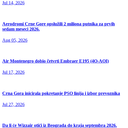
Jul 14, 2026
Aerodromi Crne Gore opslužili 2 miliona putnika za prvih
sedam meseci 2026.
Aug 05, 2026
Air Montenegro dobio četvrti Embraer E195 (4O-AOI)
Jul 17, 2026
Crna Gora inicirala pokretanje PSO linija i izbor prevoznika
Jul 27, 2026
Da li će Wizzair otići iz Beograda do kraja septembra 2026.