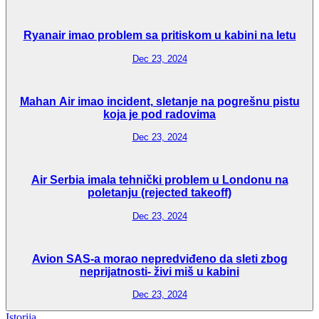
Ryanair imao problem sa pritiskom u kabini na letu
Dec 23, 2024
Mahan Air imao incident, sletanje na pogrešnu pistu
koja je pod radovima
Dec 23, 2024
Air Serbia imala tehnički problem u Londonu na
poletanju (rejected takeoff)
Dec 23, 2024
Avion SAS-a morao nepredviđeno da sleti zbog
neprijatnosti- živi miš u kabini
Dec 23, 2024
Istorija