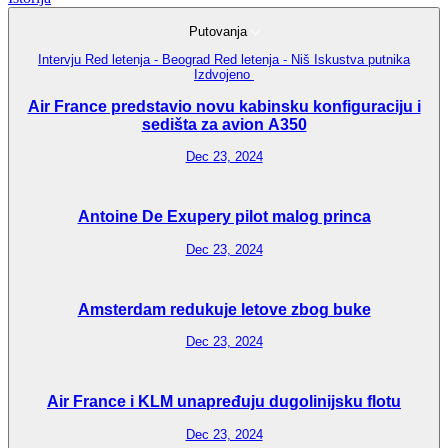
Putovanja
Intervju
Red letenja - Beograd
Red letenja - Niš
Iskustva putnika
Izdvojeno
Air France predstavio novu kabinsku konfiguraciju i
sedišta za avion A350
Dec 23, 2024
Antoine De Exupery pilot malog princa
Dec 23, 2024
Amsterdam redukuje letove zbog buke
Dec 23, 2024
Air France i KLM unapređuju dugolinijsku flotu
Dec 23, 2024