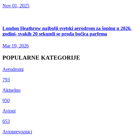
Nov 01, 2025
London Heathrow najbolji svetski aerodrom za šoping u 2026.
godini- svakih 20 sekundi se proda bočica parfema
Mar 19, 2026
POPULARNE KATEGORIJE
Aerodromi
793
Aktuelno
950
Avioni
653
Avioprevoznici