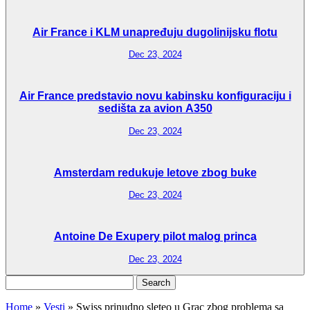
Air France i KLM unapređuju dugolinijsku flotu
Dec 23, 2024
Air France predstavio novu kabinsku konfiguraciju i
sedišta za avion A350
Dec 23, 2024
Amsterdam redukuje letove zbog buke
Dec 23, 2024
Antoine De Exupery pilot malog princa
Dec 23, 2024
Search
for:
Home
»
Vesti
»
Swiss prinudno sleteo u Grac zbog problema sa