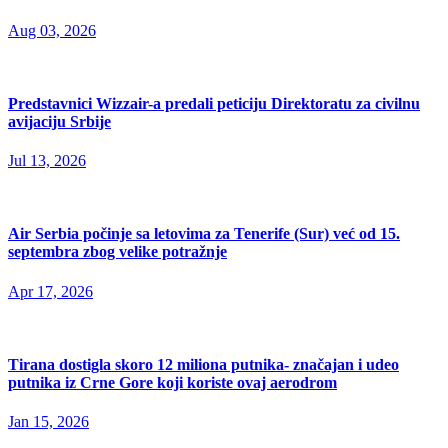
Aug 03, 2026
Predstavnici Wizzair-a predali peticiju Direktoratu za civilnu
avijaciju Srbije
Jul 13, 2026
Air Serbia počinje sa letovima za Tenerife (Sur) već od 15.
septembra zbog velike potražnje
Apr 17, 2026
Tirana dostigla skoro 12 miliona putnika- značajan i udeo
putnika iz Crne Gore koji koriste ovaj aerodrom
Jan 15, 2026