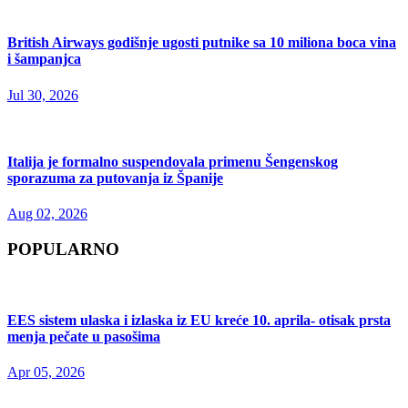
British Airways godišnje ugosti putnike sa 10 miliona boca vina
i šampanjca
Jul 30, 2026
Italija je formalno suspendovala primenu Šengenskog
sporazuma za putovanja iz Španije
Aug 02, 2026
POPULARNO
EES sistem ulaska i izlaska iz EU kreće 10. aprila- otisak prsta
menja pečate u pasošima
Apr 05, 2026