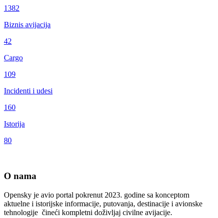
1382
Biznis avijacija
42
Cargo
109
Incidenti i udesi
160
Istorija
80
O nama
Opensky je avio portal pokrenut 2023. godine sa konceptom
aktuelne i istorijske informacije, putovanja, destinacije i avionske
tehnologije čineći kompletni doživljaj civilne avijacije.