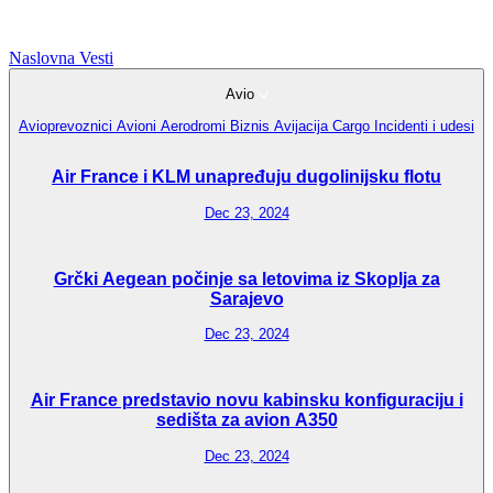
Naslovna
Vesti
Avio
Avioprevoznici
Avioni
Aerodromi
Biznis Avijacija
Cargo
Incidenti i udesi
Air France i KLM unapređuju dugolinijsku flotu
Dec 23, 2024
Grčki Aegean počinje sa letovima iz Skoplja za
Sarajevo
Dec 23, 2024
Air France predstavio novu kabinsku konfiguraciju i
sedišta za avion A350
Dec 23, 2024