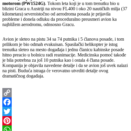
motorom (PW1524G)
. Tokom leta koji je u tom trenutku bio u
blizini Graca u Austriji na nivou FL400 i oko 20 nautičkih milja (37
kilometara) severoistočno od aerodroma posada je prijavila
probleme i donela odluku da proceduralno preusmeri avion ka
najbližem aerodromu, odnsosno Gracu.
Avion je sleteo na pistu 34 sa 74 putnika i 5 ćlanova posade, i tom
prilikom je bio odmah evakuisan. Spasilački helikopter je istog
trenutka sleteo na mesto događaja i jednu članicu kabinske posade
hitno preacio u bolnicu radi reanimacije. Medicinska pomoć takođe
je bila potrebna za još 10 putnika kao i ostala 4 člana posade.
Kompanija je objavila navedene detalje i da se avion još uvek nalazi
na pisti. Buduća istraga će verovatno utvrditi detalje ovog
dramatičnog događaja.
Copy
Link
Facebook
Twitter
Pinterest