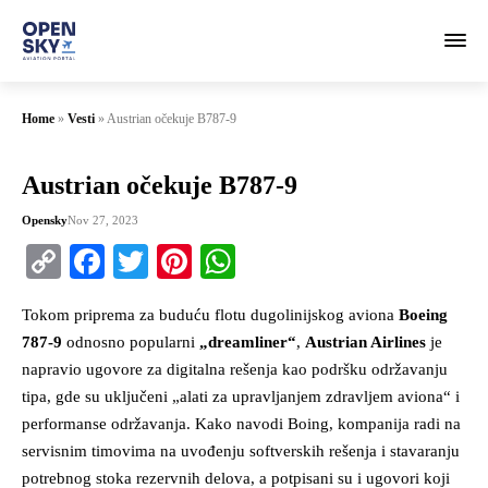
Home
»
Vesti
»
Austrian očekuje B787-9
Austrian očekuje B787-9
Opensky
Nov 27, 2023
Copy
Facebook
Twitter
Pinterest
WhatsApp
Link
Tokom priprema za buduću flotu dugolinijskog aviona
Boeing
787-9
odnosno popularni
„dreamliner“
,
Austrian Airlines
je
napravio ugovore za digitalna rešenja kao podršku održavanju
tipa, gde su uključeni „alati za upravljanjem zdravljem aviona“ i
performanse održavanja. Kako navodi Boing, kompanija radi na
servisnim timovima na uvođenju softverskih rešenja i stavaranju
potrebnog stoka rezervnih delova, a potpisani su i ugovori koji