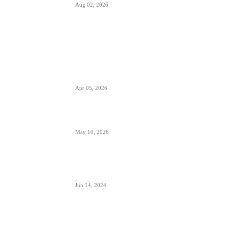
Aug 02, 2026
POPULARNO
EES sistem ulaska i izlaska iz EU kreće 10.
aprila- otisak prsta menja pečate u pasošima
Apr 05, 2026
ETIAS sistem- za putovanja u EU od kraja 2026.
May 10, 2026
Avionski Catering- evolucija hrane na letu,
ugođaj i potreba
Jun 14, 2024
Zašto su prozori u avionima otkriveni tokom
poletanja i sletanja