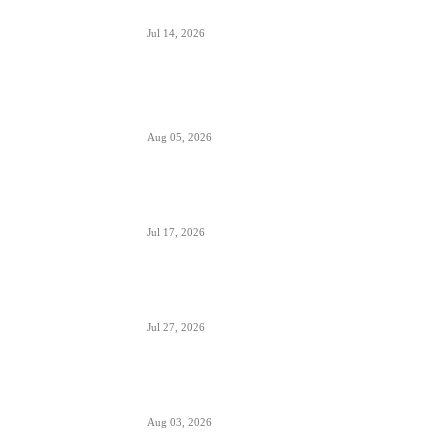
Air Serbia bogatija za još jedan A320 u floti
Jul 14, 2026
Aerodromi Crne Gore opslužili 2 miliona
putnika za prvih sedam meseci 2026.
Aug 05, 2026
Air Montenegro dobio četvrti Embraer E195
(4O-AOI)
Jul 17, 2026
Crna Gora inicirala pokretanje PSO linija i izbor
prevoznika
Jul 27, 2026
Da li će Wizzair otići iz Beograda do kraja
septembra 2026.
Aug 03, 2026