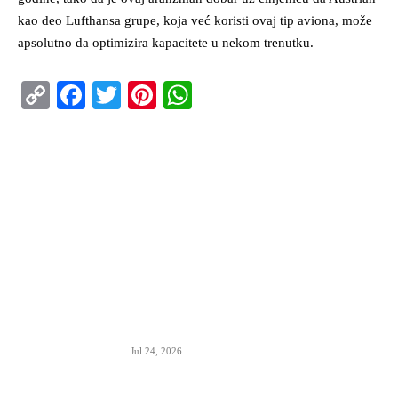
kao deo Lufthansa grupe, koja već koristi ovaj tip aviona, može
apsolutno da optimizira kapacitete u nekom trenutku.
Copy
Facebook
Twitter
Pinterest
WhatsApp
Link
ISTAKNUTO
Air Serbia oborila rekord sa 22.000 putnika koji
su prevezeni tokom dana
Jul 24, 2026