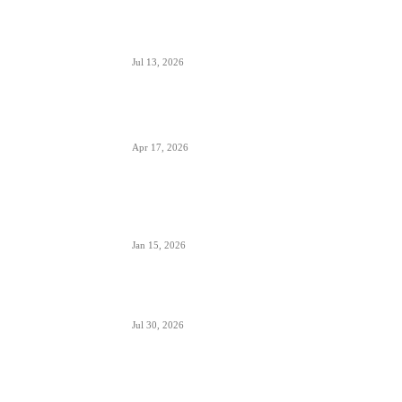
Predstavnici Wizzair-a predali peticiju
Direktoratu za civilnu avijaciju Srbije
Jul 13, 2026
Air Serbia počinje sa letovima za Tenerife (Sur)
već od 15. septembra zbog velike potražnje
Apr 17, 2026
Tirana dostigla skoro 12 miliona putnika-
značajan i udeo putnika iz Crne Gore koji koriste
ovaj aerodrom
Jan 15, 2026
British Airways godišnje ugosti putnike sa 10
miliona boca vina i šampanjca
Jul 30, 2026
Italija je formalno suspendovala primenu
Šengenskog sporazuma za putovanja iz Španije