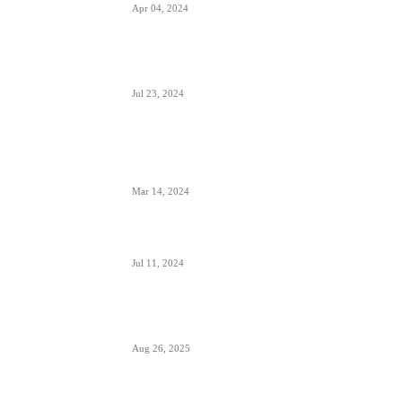
Apr 04, 2024
Aerodrom Niš dobio novi terminal- sledeće
godine se očekuje preko 500.000 putnika
Jul 23, 2024
Zašto je prizemljen Air Pink uključujući i još dve
firme; suspendovane dozvole za sve avio-
operacije
Mar 14, 2024
Alpha, Bravo, Charlie- šta je avio alfabet
Jul 11, 2024
Šta sadrži kapacitet goriva na avionu
Aug 26, 2025