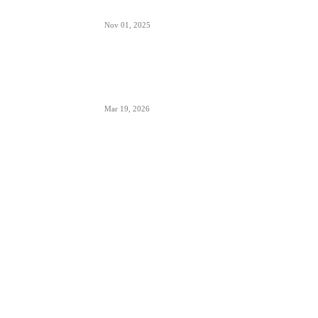
Šta znači izraz “Roger” u avionskoj komunikaciji
Nov 01, 2025
London Heathrow najbolji svetski aerodrom za
šoping u 2026. godini- svakih 20 sekundi se
proda bočica parfema
Mar 19, 2026
POPULARNE KATEGORIJE
Aerodromi
793
Aktuelno
950
Avioni
653
Avioprevoznici
1382
Biznis avijacija
42
Cargo
109
Incidenti i udesi
160