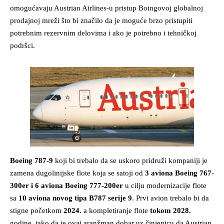
omogućavaju Austrian Airlines-u pristup Boingovoj globalnoj
prodajnoj mreži što bi značilo da je moguće brzo pristupiti
potrebnim rezervnim delovima i ako je potrebno i tehničkoj
podršci.
Boeing 787-9
koji bi trebalo da se uskoro pridruži kompaniji je
zamena dugolinijske flote koja se satoji od
3 aviona Boeing 767-
300er i 6 aviona Boeing 777-200er
u cilju modernizacije flote
sa
10 aviona novog tipa B787 serije 9
. Prvi avion trebalo bi da
stigne početkom
2024.
a kompletiranje flote
tokom 2028.
godine, tako da je ovaj aranžman dobar uz činjenicu da Austrian