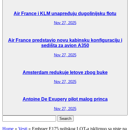
Air France i KLM unapređuju dugolinijsku flotu
Nov 27, 2025
Air France predstavio novu kabinsku konfiguraciju i
sedišta za avion A350
Nov 27, 2025
Amsterdam redukuje letove zbog buke
Nov 27, 2025
Antoine De Exupery pilot malog princa
Nov 27, 2025
Search
for:
Home
»
Vesti
»
Embraer E175 poljskog LOT-a iskliznuo sa piste na