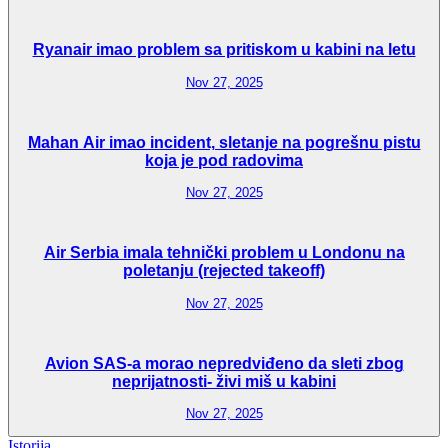
Ryanair imao problem sa pritiskom u kabini na letu
Nov 27, 2025
Mahan Air imao incident, sletanje na pogrešnu pistu
koja je pod radovima
Nov 27, 2025
Air Serbia imala tehnički problem u Londonu na
poletanju (rejected takeoff)
Nov 27, 2025
Avion SAS-a morao nepredviđeno da sleti zbog
neprijatnosti- živi miš u kabini
Nov 27, 2025
Istorija