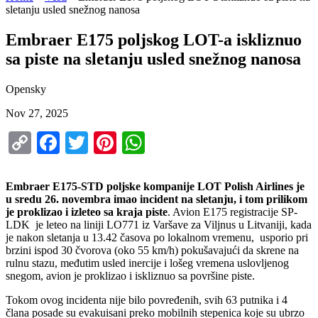
sletanju usled snežnog nanosa
Embraer E175 poljskog LOT-a iskliznuo
sa piste na sletanju usled snežnog nanosa
Opensky
Nov 27, 2025
Copy
Facebook
Twitter
Pinterest
WhatsApp
Link
Embraer E175-STD poljske kompanije LOT Polish Airlines je
u sredu 26. novembra imao incident na sletanju, i tom prilikom
je proklizao i izleteo sa kraja piste
. Avion E175 registracije SP-
LDK je leteo na liniji LO771 iz Varšave za Viljnus u Litvaniji, kada
je nakon sletanja u 13.42 časova po lokalnom vremenu, usporio pri
brzini ispod 30 čvorova (oko 55 km/h) pokušavajući da skrene na
rulnu stazu, međutim usled inercije i lošeg vremena uslovljenog
snegom, avion je proklizao i iskliznuo sa površine piste.
Tokom ovog incidenta nije bilo povređenih, svih 63 putnika i 4
člana posade su evakuisani preko mobilnih stepenica koje su ubrzo