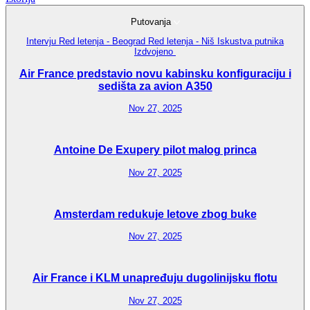
Putovanja
Intervju
Red letenja - Beograd
Red letenja - Niš
Iskustva putnika
Izdvojeno
Air France predstavio novu kabinsku konfiguraciju i
sedišta za avion A350
Nov 27, 2025
Antoine De Exupery pilot malog princa
Nov 27, 2025
Amsterdam redukuje letove zbog buke
Nov 27, 2025
Air France i KLM unapređuju dugolinijsku flotu
Nov 27, 2025