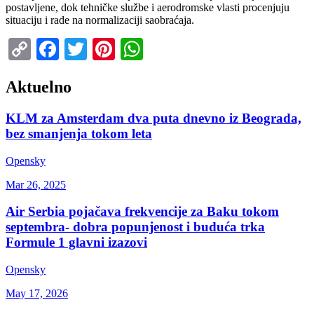
postavljene, dok tehničke službe i aerodromske vlasti procenjuju
situaciju i rade na normalizaciji saobraćaja.
Copy
Facebook
Twitter
Pinterest
WhatsApp
Link
Aktuelno
KLM za Amsterdam dva puta dnevno iz Beograda,
bez smanjenja tokom leta
Opensky
Mar 26, 2025
Air Serbia pojačava frekvencije za Baku tokom
septembra- dobra popunjenost i buduća trka
Formule 1 glavni izazovi
Opensky
May 17, 2026