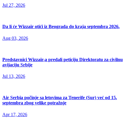
Jul 27, 2026
Da li će Wizzair otići iz Beograda do kraja septembra 2026.
Aug 03, 2026
Predstavnici Wizzair-a predali peticiju Direktoratu za civilnu
avijaciju Srbije
Jul 13, 2026
Air Serbia počinje sa letovima za Tenerife (Sur) već od 15.
septembra zbog velike potražnje
Apr 17, 2026