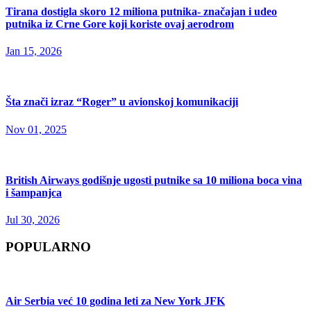
Tirana dostigla skoro 12 miliona putnika- značajan i udeo
putnika iz Crne Gore koji koriste ovaj aerodrom
Jan 15, 2026
Šta znači izraz “Roger” u avionskoj komunikaciji
Nov 01, 2025
British Airways godišnje ugosti putnike sa 10 miliona boca vina
i šampanjca
Jul 30, 2026
POPULARNO
Air Serbia već 10 godina leti za New York JFK