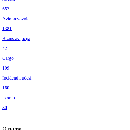
652
Avioprevoznici
1381
Biznis avijacija
42
Cargo
109
Incidenti i udesi
160
Istorija
80
O nama