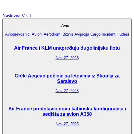
Naslovna
Vesti
Avio
Avioprevoznici
Avioni
Aerodromi
Biznis Avijacija
Cargo
Incidenti i udesi
Air France i KLM unapređuju dugolinijsku flotu
Nov 27, 2025
Grčki Aegean počinje sa letovima iz Skoplja za
Sarajevo
Nov 27, 2025
Air France predstavio novu kabinsku konfiguraciju i
sedišta za avion A350
Nov 27, 2025