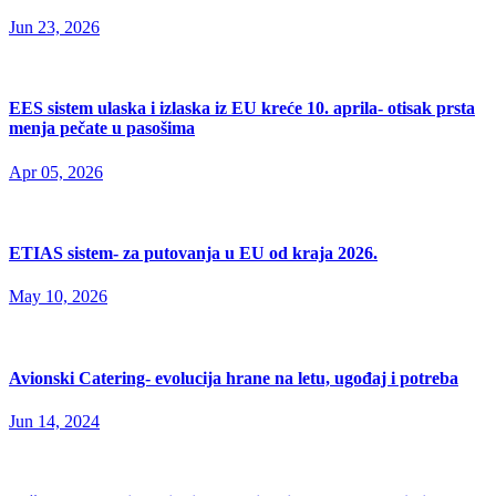
Jun 23, 2026
EES sistem ulaska i izlaska iz EU kreće 10. aprila- otisak prsta
menja pečate u pasošima
Apr 05, 2026
ETIAS sistem- za putovanja u EU od kraja 2026.
May 10, 2026
Avionski Catering- evolucija hrane na letu, ugođaj i potreba
Jun 14, 2024