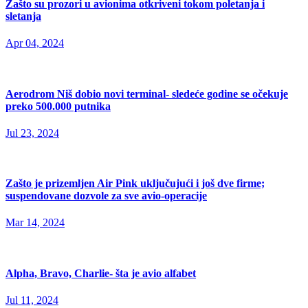
Zašto su prozori u avionima otkriveni tokom poletanja i
sletanja
Apr 04, 2024
Aerodrom Niš dobio novi terminal- sledeće godine se očekuje
preko 500.000 putnika
Jul 23, 2024
Zašto je prizemljen Air Pink uključujući i još dve firme;
suspendovane dozvole za sve avio-operacije
Mar 14, 2024
Alpha, Bravo, Charlie- šta je avio alfabet
Jul 11, 2024