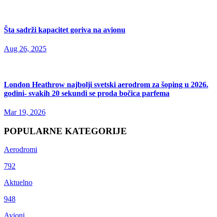
Šta sadrži kapacitet goriva na avionu
Aug 26, 2025
London Heathrow najbolji svetski aerodrom za šoping u 2026.
godini- svakih 20 sekundi se proda bočica parfema
Mar 19, 2026
POPULARNE KATEGORIJE
Aerodromi
792
Aktuelno
948
Avioni