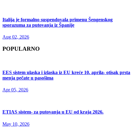
Italija je formalno suspendovala primenu Šengenskog
sporazuma za putovanja iz Španije
Aug 02, 2026
POPULARNO
EES sistem ulaska i izlaska iz EU kreće 10. aprila- otisak prsta
menja pečate u pasošima
Apr 05, 2026
ETIAS sistem- za putovanja u EU od kraja 2026.
May 10, 2026