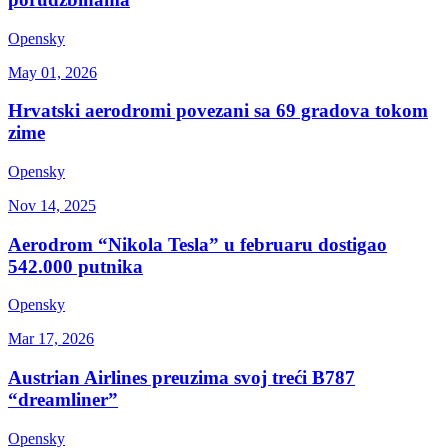
Opensky
May 01, 2026
Hrvatski aerodromi povezani sa 69 gradova tokom
zime
Opensky
Nov 14, 2025
Aerodrom “Nikola Tesla” u februaru dostigao
542.000 putnika
Opensky
Mar 17, 2026
Austrian Airlines preuzima svoj treći B787
“dreamliner”
Opensky