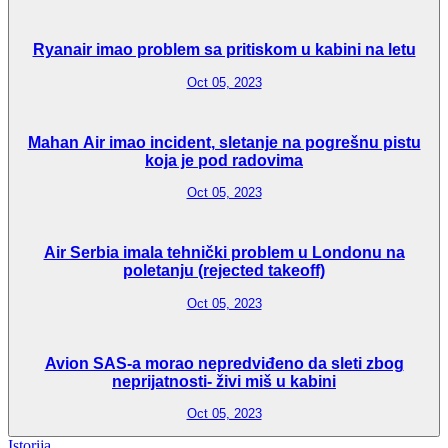
Ryanair imao problem sa pritiskom u kabini na letu
Oct 05, 2023
Mahan Air imao incident, sletanje na pogrešnu pistu
koja je pod radovima
Oct 05, 2023
Air Serbia imala tehnički problem u Londonu na
poletanju (rejected takeoff)
Oct 05, 2023
Avion SAS-a morao nepredviđeno da sleti zbog
neprijatnosti- živi miš u kabini
Oct 05, 2023
Istorija