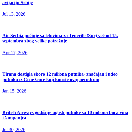
avijaciju Srbije
Jul 13, 2026
Air Serbia počinje sa letovima za Tenerife (Sur) već od 15.
septembra zbog velike potražnje
Apr 17, 2026
Tirana dostigla skoro 12 miliona putnika- značajan i udeo
putnika iz Crne Gore koji koriste ovaj aerodrom
Jan 15, 2026
British Airways godišnje ugosti putnike sa 10 miliona boca vina
i šampanjca
Jul 30, 2026