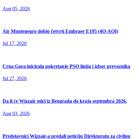
Aug 05, 2026
Air Montenegro dobio četvrti Embraer E195 (4O-AOI)
Jul 17, 2026
Crna Gora inicirala pokretanje PSO linija i izbor prevoznika
Jul 27, 2026
Da li će Wizzair otići iz Beograda do kraja septembra 2026.
Aug 03, 2026
Predstavnici Wizzair-a predali peticiju Direktoratu za civilnu