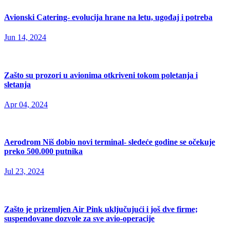
Avionski Catering- evolucija hrane na letu, ugođaj i potreba
Jun 14, 2024
Zašto su prozori u avionima otkriveni tokom poletanja i
sletanja
Apr 04, 2024
Aerodrom Niš dobio novi terminal- sledeće godine se očekuje
preko 500.000 putnika
Jul 23, 2024
Zašto je prizemljen Air Pink uključujući i još dve firme;
suspendovane dozvole za sve avio-operacije