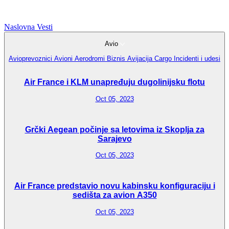
Naslovna
Vesti
Avio
Avioprevoznici
Avioni
Aerodromi
Biznis Avijacija
Cargo
Incidenti i udesi
Air France i KLM unapređuju dugolinijsku flotu
Oct 05, 2023
Grčki Aegean počinje sa letovima iz Skoplja za
Sarajevo
Oct 05, 2023
Air France predstavio novu kabinsku konfiguraciju i
sedišta za avion A350
Oct 05, 2023