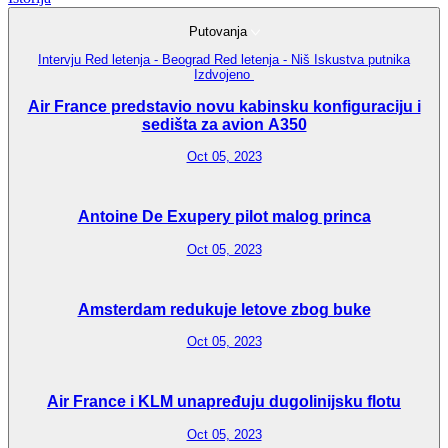
Putovanja
Intervju
Red letenja - Beograd
Red letenja - Niš
Iskustva putnika
Izdvojeno
Air France predstavio novu kabinsku konfiguraciju i
sedišta za avion A350
Oct 05, 2023
Antoine De Exupery pilot malog princa
Oct 05, 2023
Amsterdam redukuje letove zbog buke
Oct 05, 2023
Air France i KLM unapređuju dugolinijsku flotu
Oct 05, 2023