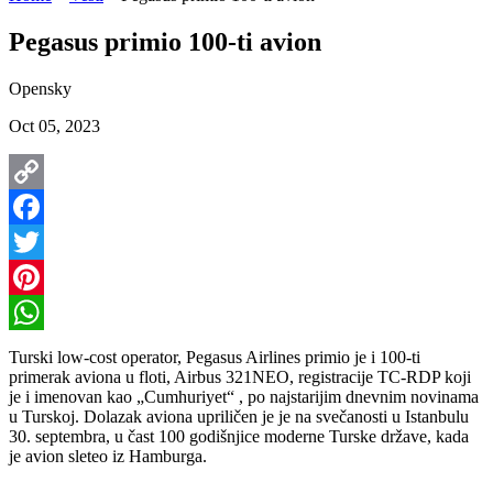
Pegasus primio 100-ti avion
Opensky
Oct 05, 2023
Copy
Link
Facebook
Twitter
Pinterest
WhatsApp
Turski low-cost operator, Pegasus Airlines primio je i 100-ti
primerak aviona u floti, Airbus 321NEO, registracije TC-RDP koji
je i imenovan kao „Cumhuriyet“ , po najstarijim dnevnim novinama
u Turskoj. Dolazak aviona upriličen je je na svečanosti u Istanbulu
30. septembra, u čast 100 godišnjice moderne Turske države, kada
je avion sleteo iz Hamburga.