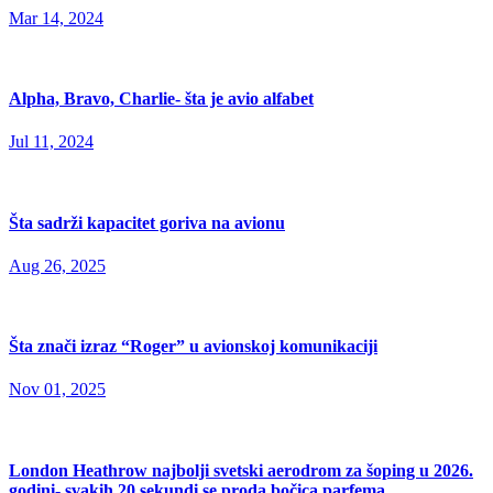
Mar 14, 2024
Alpha, Bravo, Charlie- šta je avio alfabet
Jul 11, 2024
Šta sadrži kapacitet goriva na avionu
Aug 26, 2025
Šta znači izraz “Roger” u avionskoj komunikaciji
Nov 01, 2025
London Heathrow najbolji svetski aerodrom za šoping u 2026.
godini- svakih 20 sekundi se proda bočica parfema