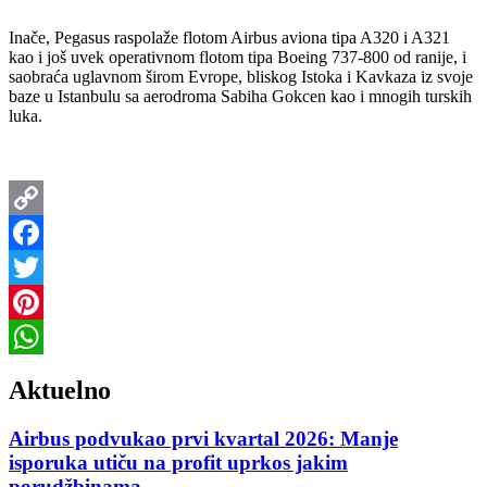
Inače, Pegasus raspolaže flotom Airbus aviona tipa A320 i A321
kao i još uvek operativnom flotom tipa Boeing 737-800 od ranije, i
saobraća uglavnom širom Evrope, bliskog Istoka i Kavkaza iz svoje
baze u Istanbulu sa aerodroma Sabiha Gokcen kao i mnogih turskih
luka.
Copy
Link
Facebook
Twitter
Pinterest
WhatsApp
Aktuelno
Airbus podvukao prvi kvartal 2026: Manje
isporuka utiču na profit uprkos jakim
porudžbinama