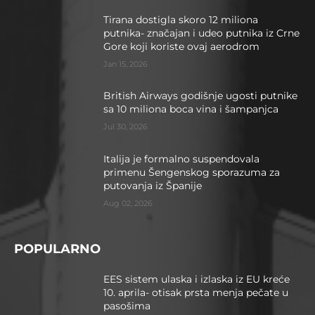
Tirana dostigla skoro 12 miliona
putnika- značajan i udeo putnika iz Crne
Gore koji koriste ovaj aerodrom
Jan 15, 2026
British Airways godišnje ugosti putnike
sa 10 miliona boca vina i šampanjca
Jul 30, 2026
Italija je formalno suspendovala
primenu Šengenskog sporazuma za
putovanja iz Španije
Aug 02, 2026
POPULARNO
EES sistem ulaska i izlaska iz EU kreće
10. aprila- otisak prsta menja pečate u
pasošima