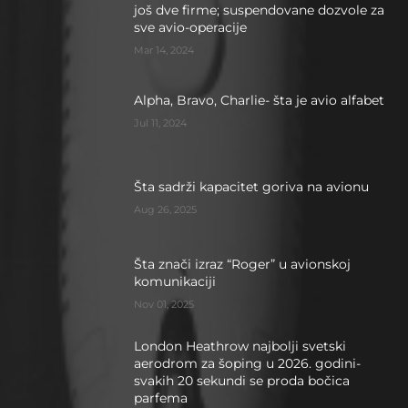
još dve firme; suspendovane dozvole za
sve avio-operacije
Mar 14, 2024
Alpha, Bravo, Charlie- šta je avio alfabet
Jul 11, 2024
Šta sadrži kapacitet goriva na avionu
Aug 26, 2025
Šta znači izraz “Roger” u avionskoj
komunikaciji
Nov 01, 2025
London Heathrow najbolji svetski
aerodrom za šoping u 2026. godini-
svakih 20 sekundi se proda bočica
parfema