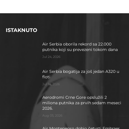
ISTAKNUTO
Air Serbia oborila rekord sa 22.000
putnika koji su prevezeni tokom dana
Jul 24, 2026
Air Serbia bogatija za još jedan A320 u
floti
Jul 14, 2026
Aerodromi Crne Gore opslužili 2
miliona putnika za prvih sedam meseci
2026.
Aug 05, 2026
Air Montenegro dobio četvrti Embraer