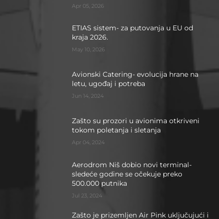
Apr 05, 2026
ETIAS sistem- za putovanja u EU od
kraja 2026.
May 10, 2026
Avionski Catering- evolucija hrane na
letu, ugođaj i potreba
Jun 14, 2024
Zašto su prozori u avionima otkriveni
tokom poletanja i sletanja
Apr 04, 2024
Aerodrom Niš dobio novi terminal-
sledeće godine se očekuje preko
500.000 putnika
Jul 23, 2024
Zašto je prizemljen Air Pink uključujući i