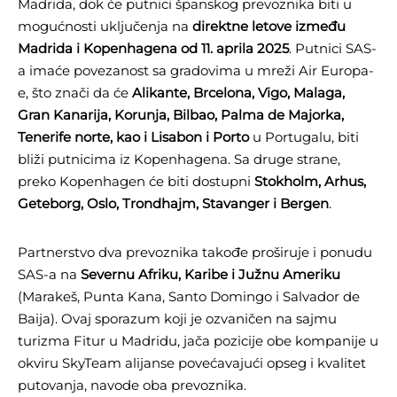
Madrida, dok će putnici španskog prevoznika biti u
mogućnosti uključenja na
direktne letove između
Madrida i Kopenhagena od 11. aprila 2025
. Putnici SAS-
a imaće povezanost sa gradovima u mreži Air Europa-
e, što znači da će
Alikante, Brcelona, Vigo, Malaga,
Gran Kanarija, Korunja, Bilbao, Palma de Majorka,
Tenerife norte, kao i Lisabon i Porto
u Portugalu, biti
bliži putnicima iz Kopenhagena. Sa druge strane,
preko Kopenhagen će biti dostupni
Stokholm, Arhus,
Geteborg, Oslo, Trondhajm, Stavanger i Bergen
.
Partnerstvo dva prevoznika takođe proširuje i ponudu
SAS-a na
Severnu Afriku, Karibe i Južnu Ameriku
(Marakeš, Punta Kana, Santo Domingo i Salvador de
Baija). Ovaj sporazum koji je ozvaničen na sajmu
turizma Fitur u Madridu, jača pozicije obe kompanije u
okviru SkyTeam alijanse povećavajući opseg i kvalitet
putovanja, navode oba prevoznika.