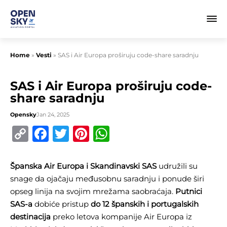
Home
»
Vesti
»
SAS i Air Europa proširuju code-share saradnju
SAS i Air Europa proširuju code-
share saradnju
Opensky
Jan 24, 2025
Copy
Facebook
Twitter
Pinterest
WhatsApp
Link
Španska
Air Europa i Skandinavski SAS
udružili su
snage da ojačaju međusobnu saradnju i ponude širi
opseg linija na svojim mrežama saobraćaja.
Putnici
SAS-a
dobiće pristup
do 12 španskih i portugalskih
destinacija
preko letova kompanije Air Europa iz