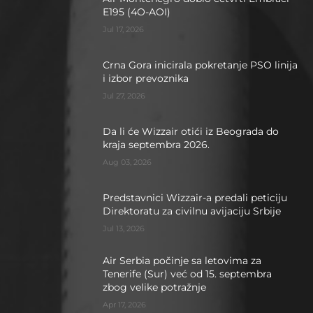
E195 (4O-AOI)
Jul 17, 2026
Crna Gora inicirala pokretanje PSO linija
i izbor prevoznika
Jul 27, 2026
Da li će Wizzair otići iz Beograda do
kraja septembra 2026.
Aug 03, 2026
Predstavnici Wizzair-a predali peticiju
Direktoratu za civilnu avijaciju Srbije
Jul 13, 2026
Air Serbia počinje sa letovima za
Tenerife (Sur) već od 15. septembra
zbog velike potražnje
Apr 17, 2026