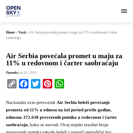
Home
»
Vesti
»
Air Serbia povećala promet u maju za 11% u redovnom i čarter
saobraćaju
Air Serbia povećala promet u maju za
11% u redovnom i čarter saobraćaju
Opensky
Jun 05, 2024
Copy
Facebook
Twitter
Pinterest
WhatsApp
Link
Nacionalni avio-prevoznik
Air Serbia beleži povećanje
prometa od 11% u odnosu na isti period prošle godine,
odnosno 372.638 prevezenih putnika u redovnom i čarter
saobraćaju
, kako se navodi. Ovaj majski rezultat broja
prevezenih putnika takođe beleži i najveći periodični boj