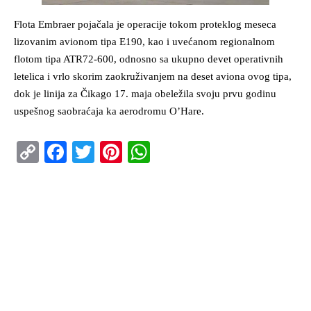
Flota Embraer pojačala je operacije tokom proteklog meseca
lizovanim avionom tipa E190, kao i uvećanom regionalnom
flotom tipa ATR72-600, odnosno sa ukupno devet operativnih
letelica i vrlo skorim zaokruživanjem na deset aviona ovog tipa,
dok je linija za Čikago 17. maja obeležila svoju prvu godinu
uspešnog saobraćaja ka aerodromu O’Hare.
Copy
Facebook
Twitter
Pinterest
WhatsApp
Link
ISTAKNUTO