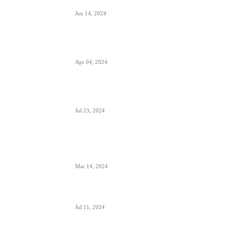
ugođaj i potreba
Jun 14, 2024
Zašto su prozori u avionima otkriveni tokom
poletanja i sletanja
Apr 04, 2024
Aerodrom Niš dobio novi terminal- sledeće
godine se očekuje preko 500.000 putnika
Jul 23, 2024
Zašto je prizemljen Air Pink uključujući i još dve
firme; suspendovane dozvole za sve avio-
operacije
Mar 14, 2024
Alpha, Bravo, Charlie- šta je avio alfabet
Jul 11, 2024