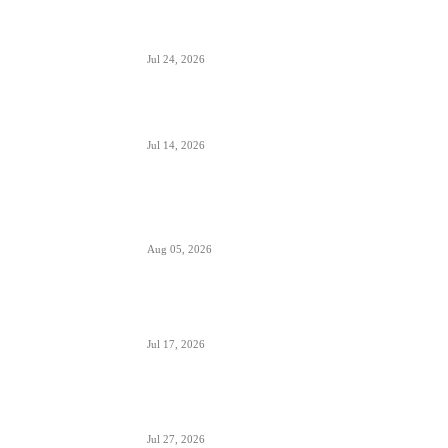
Air Serbia oborila rekord sa 22.000 putnika koji
su prevezeni tokom dana
Jul 24, 2026
Air Serbia bogatija za još jedan A320 u floti
Jul 14, 2026
Aerodromi Crne Gore opslužili 2 miliona
putnika za prvih sedam meseci 2026.
Aug 05, 2026
Air Montenegro dobio četvrti Embraer E195
(4O-AOI)
Jul 17, 2026
Crna Gora inicirala pokretanje PSO linija i izbor
prevoznika
Jul 27, 2026