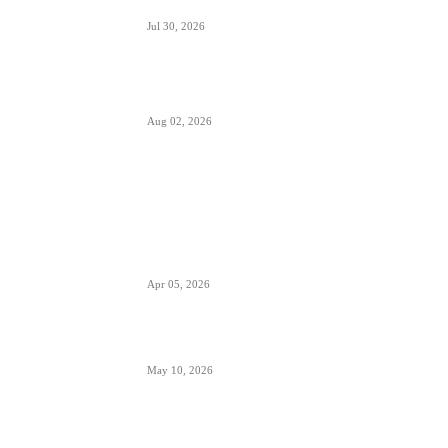
miliona boca vina i šampanjca
Jul 30, 2026
Italija je formalno suspendovala primenu
Šengenskog sporazuma za putovanja iz Španije
Aug 02, 2026
POPULARNO
EES sistem ulaska i izlaska iz EU kreće 10.
aprila- otisak prsta menja pečate u pasošima
Apr 05, 2026
ETIAS sistem- za putovanja u EU od kraja 2026.
May 10, 2026
Avionski Catering- evolucija hrane na letu,