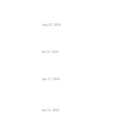
Da li će Wizzair otići iz Beograda do kraja
septembra 2026.
Aug 03, 2026
Predstavnici Wizzair-a predali peticiju
Direktoratu za civilnu avijaciju Srbije
Jul 13, 2026
Air Serbia počinje sa letovima za Tenerife (Sur)
već od 15. septembra zbog velike potražnje
Apr 17, 2026
Tirana dostigla skoro 12 miliona putnika-
značajan i udeo putnika iz Crne Gore koji koriste
ovaj aerodrom
Jan 15, 2026
British Airways godišnje ugosti putnike sa 10