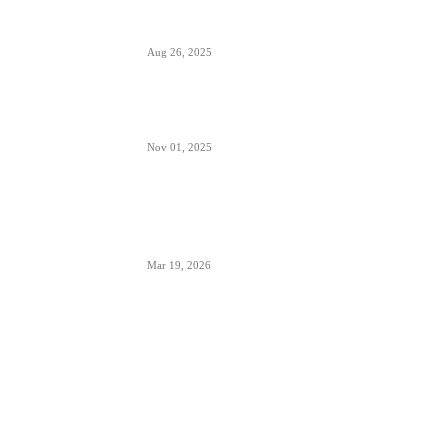
Šta sadrži kapacitet goriva na avionu
Aug 26, 2025
Šta znači izraz “Roger” u avionskoj komunikaciji
Nov 01, 2025
London Heathrow najbolji svetski aerodrom za
šoping u 2026. godini- svakih 20 sekundi se
proda bočica parfema
Mar 19, 2026
POPULARNE KATEGORIJE
Aerodromi
793
Aktuelno
950
Avioni
653