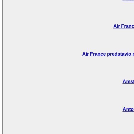
Air Fran
Air France predstavio 
Amst
Anto