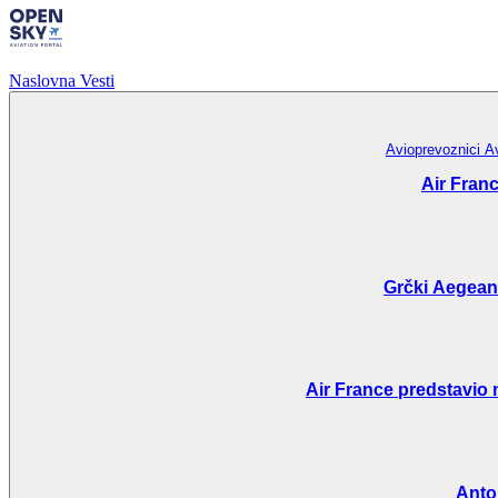
Naslovna
Vesti
Avioprevoznici
A
Air Fran
Grčki Aegean 
Air France predstavio 
Anto