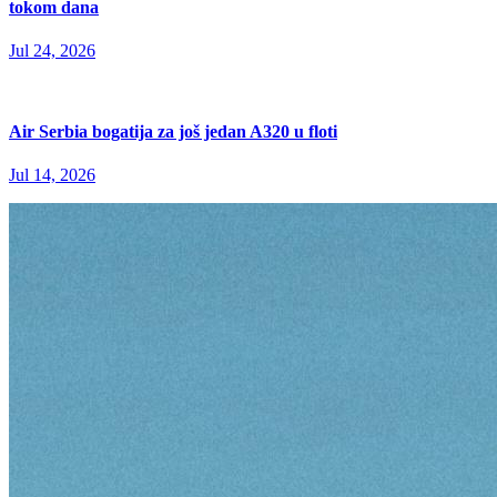
tokom dana
Jul 24, 2026
Air Serbia bogatija za još jedan A320 u floti
Jul 14, 2026