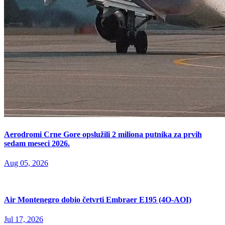
Aerodromi Crne Gore opslužili 2 miliona putnika za prvih
sedam meseci 2026.
Aug 05, 2026
Air Montenegro dobio četvrti Embraer E195 (4O-AOI)
Jul 17, 2026