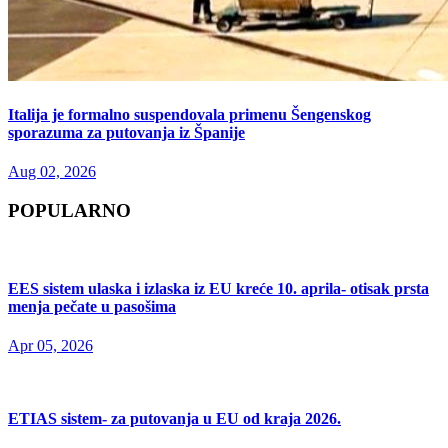
Italija je formalno suspendovala primenu Šengenskog
sporazuma za putovanja iz Španije
Aug 02, 2026
POPULARNO
EES sistem ulaska i izlaska iz EU kreće 10. aprila- otisak prsta
menja pečate u pasošima
Apr 05, 2026
ETIAS sistem- za putovanja u EU od kraja 2026.