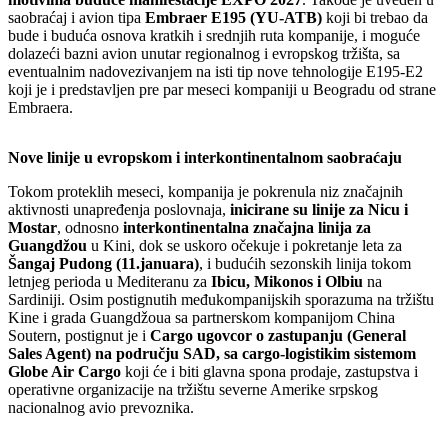
saobraćaj i avion tipa
Embraer E195 (YU-ATB)
koji bi trebao da
bude i buduća osnova kratkih i srednjih ruta kompanije, i moguće
dolazeći bazni avion unutar regionalnog i evropskog tržišta, sa
eventualnim nadovezivanjem na isti tip nove tehnologije E195-E2
koji je i predstavljen pre par meseci kompaniji u Beogradu od strane
Embraera.
Nove linije u evropskom i interkontinentalnom saobraćaju
Tokom proteklih meseci, kompanija je pokrenula niz značajnih
aktivnosti unapređenja poslovnaja,
inicirane su linije za Nicu i
Mostar
, odnosno
interkontinentalna značajna linija za
Guangdžou
u Kini, dok se uskoro očekuje i pokretanje leta za
Šangaj Pudong (11.januara)
, i budućih sezonskih linija tokom
letnjeg perioda u Mediteranu za
Ibicu, Mikonos i Olbiu
na
Sardiniji. Osim postignutih međukompanijskih sporazuma na tržištu
Kine i grada Guangdžoua sa partnerskom kompanijom China
Soutern, postignut je i
Cargo ugovcor o zastupanju (General
Sales Agent) na području SAD, sa cargo-logistikim sistemom
Globe Air Cargo
koji će i biti glavna spona prodaje, zastupstva i
operativne organizacije na tržištu severne Amerike srpskog
nacionalnog avio prevoznika.