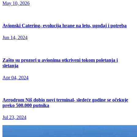
May 10, 2026
Avionski Catering- evolucija hrane na letu, ugođaj i potreba
Jun 14, 2024
Zašto su prozori u avionima otkriveni tokom poletanja i
sletanja
Apr 04, 2024
Aerodrom Niš dobio novi terminal- sledeće godine se očekuje
preko 500.000 putnika
Jul 23, 2024