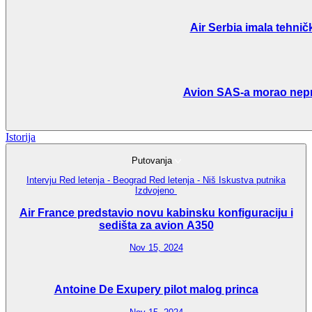
Air Serbia imala tehnič
Avion SAS-a morao nepred
Istorija
Putovanja
Intervju
Red letenja - Beograd
Red letenja - Niš
Iskustva putnika
Izdvojeno
Air France predstavio novu kabinsku konfiguraciju i
sedišta za avion A350
Nov 15, 2024
Antoine De Exupery pilot malog princa