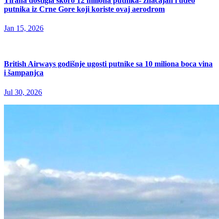
Tirana dostigla skoro 12 miliona putnika- značajan i udeo
putnika iz Crne Gore koji koriste ovaj aerodrom
Jan 15, 2026
British Airways godišnje ugosti putnike sa 10 miliona boca vina
i šampanjca
Jul 30, 2026