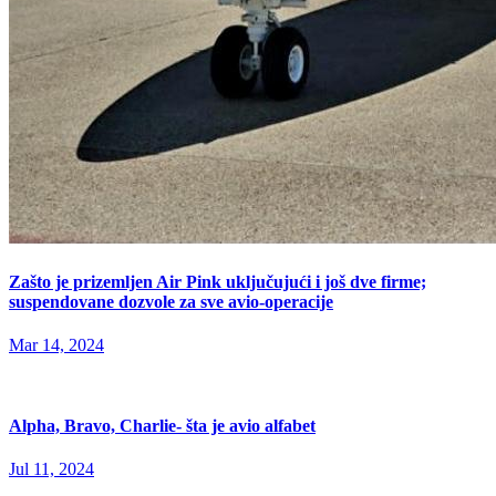
Zašto je prizemljen Air Pink uključujući i još dve firme;
suspendovane dozvole za sve avio-operacije
Mar 14, 2024
Alpha, Bravo, Charlie- šta je avio alfabet
Jul 11, 2024