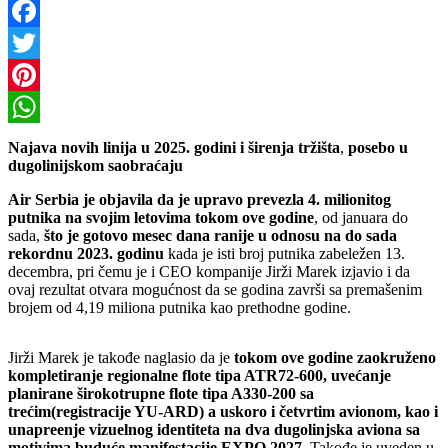
Copy
Link
Facebook
Twitter
Pinterest
WhatsApp
Najava novih linija u 2025. godini
i širenja tržišta
,
posebo u
dugolinijskom saobraćaju
Air Serbia je objavila da je upravo prevezla 4. milionitog
putnika na svojim letovima tokom ove godine
, od januara do
sada,
što je gotovo mesec dana ranije u odnosu na do sada
rekordnu 2023. godinu
kada je isti broj putnika zabeležen 13.
decembra, pri čemu je i CEO kompanije Jirži Marek izjavio i da
ovaj rezultat otvara mogućnost da se godina završi sa premašenim
brojem od 4,19 miliona putnika kao prethodne godine.
Jirži Marek je takođe naglasio da je
tokom ove godine zaokruženo
kompletiranje regionalne flote tipa ATR72-600, uvećanje
planirane širokotrupne flote tipa A330-200 sa
trećim(registracije YU-ARD) a uskoro i četvrtim avionom, kao i
unapreenje vizuelnog identiteta na dva dugolinjska aviona sa
motivima buduće manifestacije EXPO 2027
. Takođe je uveden u