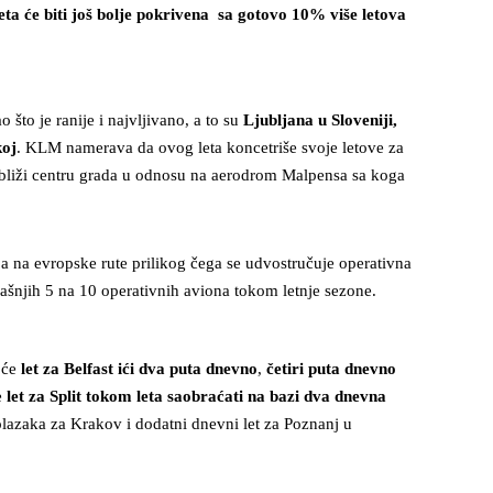
ta će biti još bolje pokrivena sa gotovo 10% više letova
ao što je ranije i najvljivano, a to su
Ljubljana u Sloveniji,
koj
. KLM namerava da ovog leta koncetriše svoje letove za
i bliži centru grada u odnosu na aerodrom Malpensa sa koga
ja na evropske rute prilikog čega se udvostručuje operativna
ašnjih 5 na 10 operativnih aviona tokom letnje sezone.
 će
let za Belfast ići dva puta dnevno
,
četiri puta dnevno
e
let za Split tokom leta saobraćati na bazi dva dnevna
olazaka za Krakov i dodatni dnevni let za Poznanj u