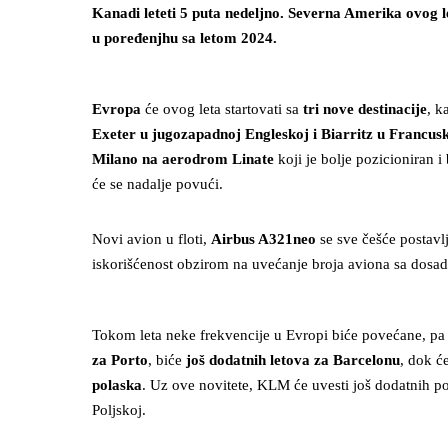
Kanadi leteti 5 puta nedeljno. Severna Amerika ovog le
u poređenjhu sa letom 2024.
Evropa
će ovog leta startovati sa
tri nove destinacije
, k
Exeter u jugozapadnoj Engleskoj i Biarritz u Francus
Milano na aerodrom Linate
koji je bolje pozicioniran 
će se nadalje povući.
Novi avion u floti,
Airbus A321neo
se sve češće postavl
iskorišćenost obzirom na uvećanje broja aviona sa dosad
Tokom leta neke frekvencije u Evropi biće povećane, pa
za Porto
, biće
još dodatnih letova za Barcelonu
, dok ć
polaska
. Uz ove novitete, KLM će uvesti još dodatnih p
Poljskoj.