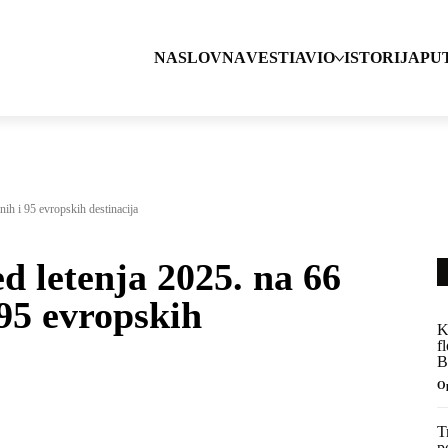
NASLOVNA
VESTI
AVIO
ISTORIJA
PU
nih i 95 evropskih destinacija
d letenja 2025. na 66
 95 evropskih
K
f
B
O
T
p