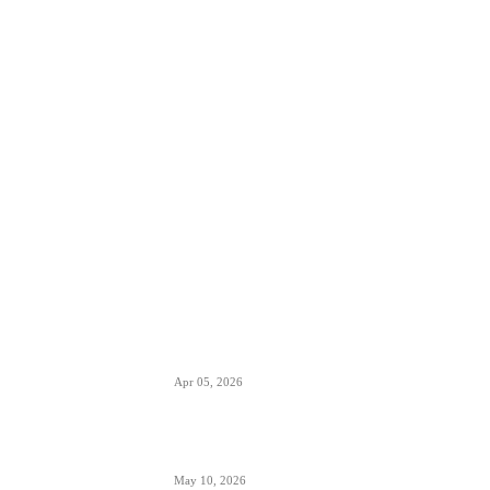
POPULARNO
EES sistem ulaska i izlaska iz EU kreće
10. aprila- otisak prsta menja pečate u
pasošima
Apr 05, 2026
ETIAS sistem- za putovanja u EU od
kraja 2026.
May 10, 2026