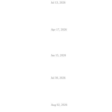
Jul 13, 2026
Air Serbia počinje sa letovima za Tenerife
(Sur) već od 15. septembra zbog velike
potražnje
Apr 17, 2026
Tirana dostigla skoro 12 miliona putnika-
značajan i udeo putnika iz Crne Gore koji
koriste ovaj aerodrom
Jan 15, 2026
British Airways godišnje ugosti putnike sa
10 miliona boca vina i šampanjca
Jul 30, 2026
Italija je formalno suspendovala primenu
Šengenskog sporazuma za putovanja iz
Španije
Aug 02, 2026