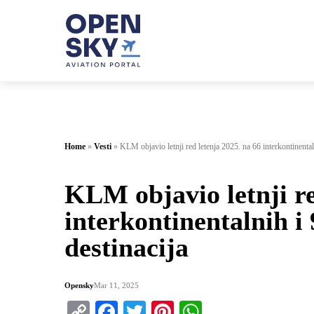
Home
»
Vesti
»
KLM objavio letnji red letenja 2025. na 66 interkontinental
KLM objavio letnji re
interkontinentalnih i
destinacija
Opensky
Mar 11, 2025
Copy
Facebook
Twitter
Pinterest
WhatsApp