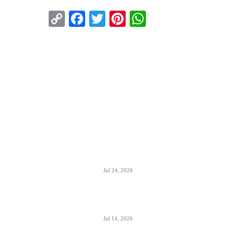
Copy
Facebook
Twitter
Pinterest
WhatsApp
Link
ISTAKNUTO
Air Serbia oborila rekord sa 22.000
putnika koji su prevezeni tokom dana
Jul 24, 2026
Air Serbia bogatija za još jedan A320 u
floti
Jul 14, 2026