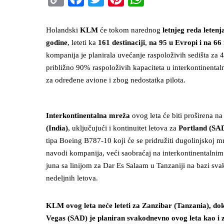
Link
Holandski
KLM
će tokom narednog
letnjeg reda letenj
godine
, leteti ka
161 destinaciji
,
na 95 u Evropi i na 66 
kompanija je planirala uvećanje raspoloživih sedišta za 
približno 90% raspoloživih kapaciteta u interkontinen
za određene avione i zbog nedostatka pilota.
Interkontinentalna mreža
ovog leta će biti proširena n
(India)
, uključujući i kontinuitet letova za
Portland (SA
tipa Boeing B787-10 koji će se pridružiti dugolinjskoj 
navodi kompanija, veći saobraćaj na interkontinentalnim 
juna sa linijom za Dar Es Salaam u Tanzaniji na bazi sv
nedeljnih letova.
KLM ovog leta neće leteti za Zanzibar (Tanzania), dok 
Vegas (SAD) je planiran svakodnevno ovog leta kao i 