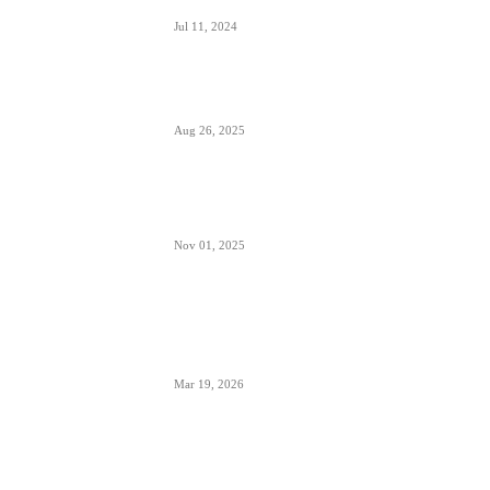
Jul 11, 2024
Šta sadrži kapacitet goriva na avionu
Aug 26, 2025
Šta znači izraz “Roger” u avionskoj
komunikaciji
Nov 01, 2025
London Heathrow najbolji svetski
aerodrom za šoping u 2026. godini-
svakih 20 sekundi se proda bočica
parfema
Mar 19, 2026