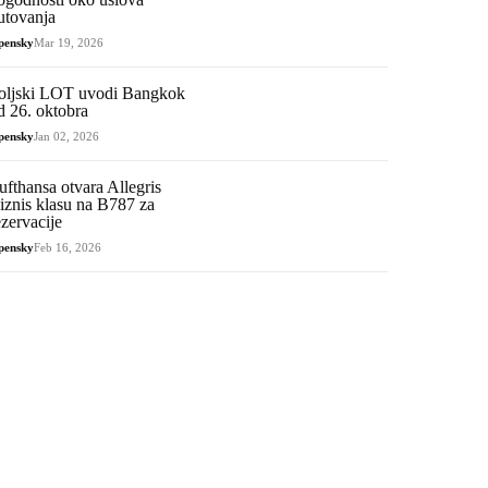
utovanja
pensky
Mar 19, 2026
oljski LOT uvodi Bangkok
d 26. oktobra
pensky
Jan 02, 2026
ufthansa otvara Allegris
iznis klasu na B787 za
ezervacije
pensky
Feb 16, 2026