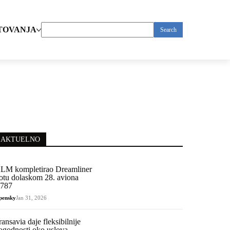
TOVANJA
Search
for:
AKTUELNO
LM kompletirao Dreamliner
lotu dolaskom 28. aviona
787
pensky
Jan 31, 2026
ransavia daje fleksibilnije
ogodnosti oko uslova