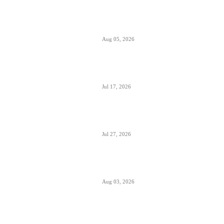
Aerodromi Crne Gore opslužili 2 miliona
putnika za prvih sedam meseci 2026.
Aug 05, 2026
Air Montenegro dobio četvrti Embraer
E195 (4O-AOI)
Jul 17, 2026
Crna Gora inicirala pokretanje PSO linija
i izbor prevoznika
Jul 27, 2026
Da li će Wizzair otići iz Beograda do kraja
septembra 2026.
Aug 03, 2026
Predstavnici Wizzair-a predali peticiju
Direktoratu za civilnu avijaciju Srbije