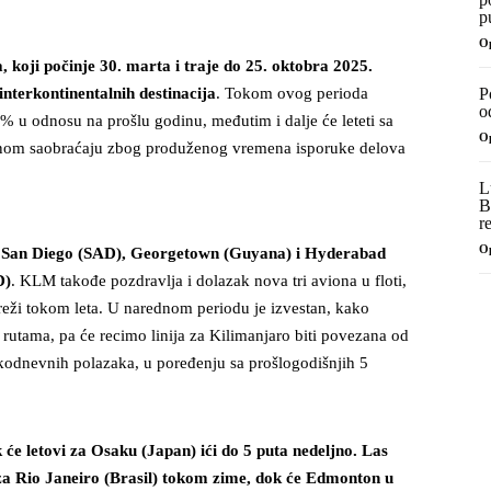
p
O
a, koji počinje 30. marta i traje do 25. oktobra 2025.
interkontinentalnih destinacija
. Tokom ovog perioda
P
o
4% u odnosu na prošlu godinu, međutim i dalje će leteti sa
O
talnom saobraćaju zbog produženog vremena isporuke delova
L
B
r
O
a
San Diego (SAD), Georgetown (Guyana) i Hyderabad
D)
. KLM takođe pozdravlja i dolazak nova tri aviona u floti,
mreži tokom leta. U narednom periodu je izvestan, kako
rutama, pa će recimo linija za Kilimanjaro biti povezana od
akodnevnih polazaka, u poređenju sa prošlogodišnjih 5
će letovi za Osaku (Japan) ići do 5 puta nedeljno. Las
za Rio Janeiro (Brasil) tokom zime, dok će Edmonton u