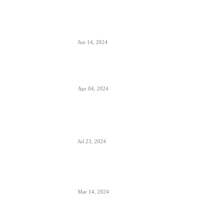
Avionski Catering- evolucija hrane na
letu, ugođaj i potreba
Jun 14, 2024
Zašto su prozori u avionima otkriveni
tokom poletanja i sletanja
Apr 04, 2024
Aerodrom Niš dobio novi terminal-
sledeće godine se očekuje preko 500.000
putnika
Jul 23, 2024
Zašto je prizemljen Air Pink uključujući i
još dve firme; suspendovane dozvole za
sve avio-operacije
Mar 14, 2024
Alpha, Bravo, Charlie- šta je avio alfabet