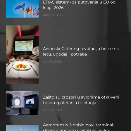
ETIAS sistem- za putovanja u EU od
kraja 2026.
May 10, 2026
Avionski Catering- evolucija hrane na
letu, ugođaj i potreba
Jun 14, 2024
Zašto su prozori u avionima otkriveni
tokom poletanja i sletanja
Apr 04, 2024
Aerodrom Niš dobio novi terminal-
sledeće godine se očekuje preko