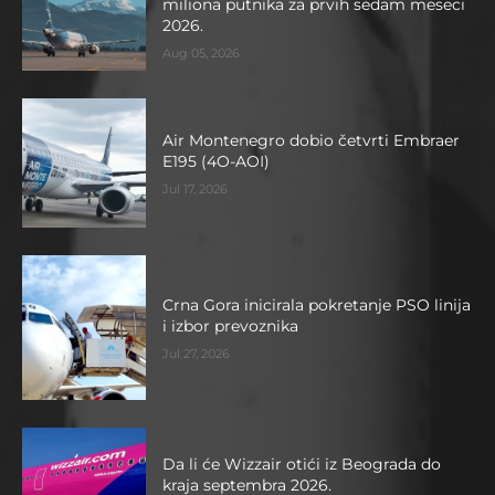
miliona putnika za prvih sedam meseci
2026.
Aug 05, 2026
Air Montenegro dobio četvrti Embraer
E195 (4O-AOI)
Jul 17, 2026
Crna Gora inicirala pokretanje PSO linija
i izbor prevoznika
Jul 27, 2026
Da li će Wizzair otići iz Beograda do
kraja septembra 2026.