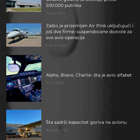
500.000 putnika
Jul 23, 2024
Zašto je prizemljen Air Pink uključujući i
još dve firme; suspendovane dozvole za
sve avio-operacije
Mar 14, 2024
Alpha, Bravo, Charlie- šta je avio alfabet
Jul 11, 2024
Šta sadrži kapacitet goriva na avionu
Aug 26, 2025