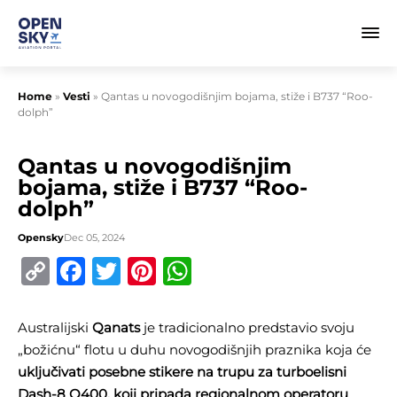
Home
»
Vesti
»
Qantas u novogodišnjim bojama, stiže i B737 “Roo-
dolph”
Qantas u novogodišnjim
bojama, stiže i B737 “Roo-
dolph”
Opensky
Dec 05, 2024
Copy
Facebook
Twitter
Pinterest
WhatsApp
Link
Australijski
Qanats
je tradicionalno predstavio svoju
„božićnu“ flotu u duhu novogodišnjih praznika koja će
uključivati posebne stikere na trupu za turboelisni
Dash-8 Q400, koji pripada regionalnom operatoru