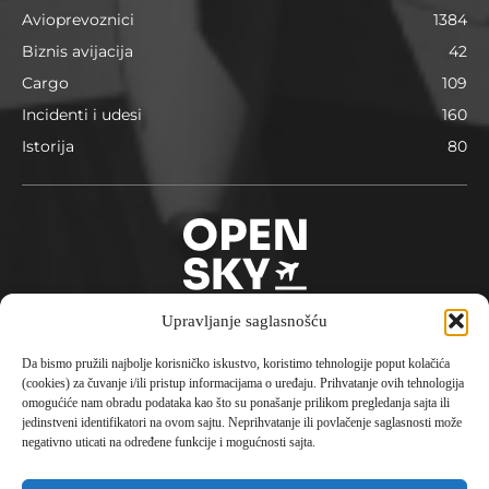
Avioprevoznici
1384
Biznis avijacija
42
Cargo
109
Incidenti i udesi
160
Istorija
80
Upravljanje saglasnošću
Da bismo pružili najbolje korisničko iskustvo, koristimo tehnologije poput kolačića
O nama
(cookies) za čuvanje i/ili pristup informacijama o uređaju. Prihvatanje ovih tehnologija
omogućiće nam obradu podataka kao što su ponašanje prilikom pregledanja sajta ili
Opensky je avio portal pokrenut 2023. godine sa
jedinstveni identifikatori na ovom sajtu. Neprihvatanje ili povlačenje saglasnosti može
konceptom aktuelne i istorijske informacije, putovanja,
negativno uticati na određene funkcije i mogućnosti sajta.
destinacije i avionske tehnologije čineći kompletni
doživljaj civilne avijacije.