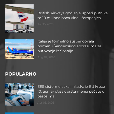
British Airways godišnje ugosti putnike
sa 10 miliona boca vina i šampanjca
Jul 30, 2026
Italija je formalno suspendovala
primenu Šengenskog sporazuma za
putovanja iz Španije
Aug 02, 2026
POPULARNO
EES sistem ulaska i izlaska iz EU kreće
10. aprila- otisak prsta menja pečate u
pasošima
Apr 05, 2026