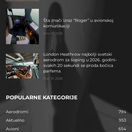
Šta znači izraz “Roger” u avionskoj
komunikaciji
Nov 01, 2025
London Heathrow najbolji svetski
aerodrom za šoping u 2026. godini-
svakih 20 sekundi se proda bočica
parfema
Mar 19, 2026
POPULARNE KATEGORIJE
Aerodromi
794
Aktuelno
953
Avioni
654