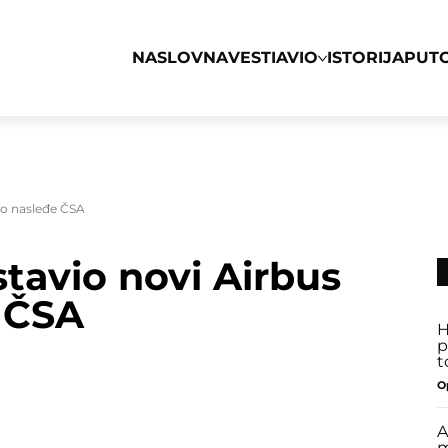
NASLOVNA
VESTI
AVIO
ISTORIJA
PUT
ao nasleđe ČSA
tavio novi Airbus
 ČSA
H
p
t
O
A
m