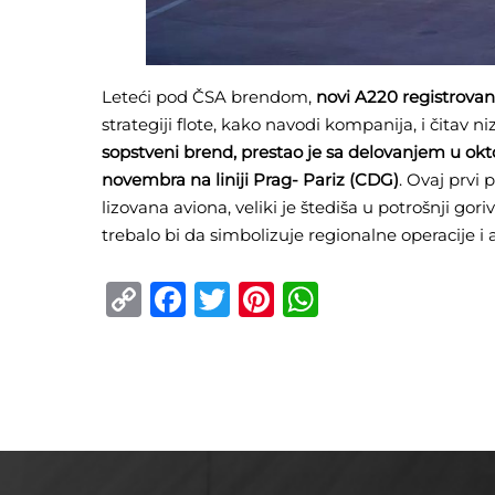
Leteći pod ČSA brendom,
novi A220 registrova
strategiji flote, kako navodi kompanija, i čitav 
sopstveni brend, prestao je sa delovanjem u okt
novembra na liniji Prag- Pariz (CDG)
. Ovaj prvi
lizovana aviona, veliki je štediša u potrošnji 
trebalo bi da simbolizuje regionalne operacije 
Copy
Facebook
Twitter
Pinterest
WhatsApp
Link