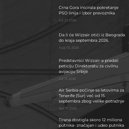
Crna Gora inicirala pokretanje
PSO linija i izbor prevoznika
Jul 27, 2026
Da li će Wizzair otići iz Beograda
do kraja septembra 2026.
Aug 03, 2026
Predstavnici Wizzair-a predali
peticiju Direktoratu za civilnu
avijaciju Srbije
Jul 13, 2026
Air Serbia počinje sa letovima za
Tenerife (Sur) već od 15.
septembra zbog velike potražnje
Apr 17, 2026
Tirana dostigla skoro 12 miliona
putnika- značajan i udeo putnika