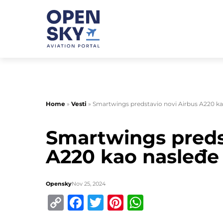
Home
»
Vesti
»
Smartwings predstavio novi Airbus A220 k
Smartwings preds
A220 kao nasleđe
Opensky
Nov 25, 2024
Copy
Facebook
Twitter
Pinterest
WhatsApp
Link