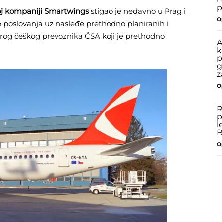
p
oj kompaniji Smartwings
stigao je nedavno u Prag i
O
e poslovanja uz nasleđe prethodno planiranih i
rog češkog prevoznika ČSA koji je prethodno
A
k
p
g
z
O
R
p
l
B
O