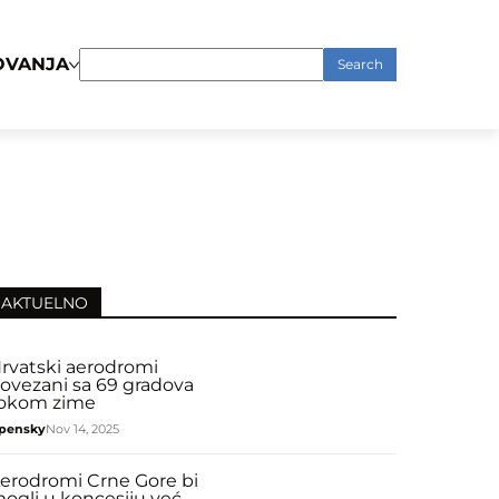
OVANJA
Search
for:
AKTUELNO
rvatski aerodromi
ovezani sa 69 gradova
okom zime
pensky
Nov 14, 2025
erodromi Crne Gore bi
ogli u koncesiju već