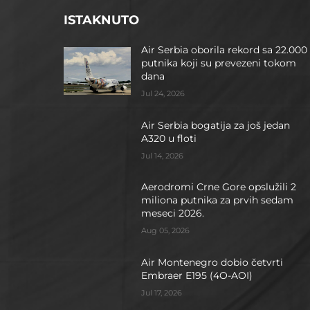
ISTAKNUTO
Air Serbia oborila rekord sa 22.000
putnika koji su prevezeni tokom
dana
Jul 24, 2026
Air Serbia bogatija za još jedan
A320 u floti
Jul 14, 2026
Aerodromi Crne Gore opslužili 2
miliona putnika za prvih sedam
meseci 2026.
Aug 05, 2026
Air Montenegro dobio četvrti
Embraer E195 (4O-AOI)
Jul 17, 2026