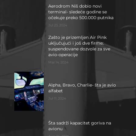
Aerodrom Niš dobio novi
terminal- sledeće godine se
očekuje preko 500.000 putnika
Jul 23, 2024
Zašto je prizemljen Air Pink
uključujući i još dve firme;
suspendovane dozvole za sve
avio-operacije
Mar 14, 2024
Alpha, Bravo, Charlie- šta je avio
alfabet
Jul 11, 2024
Šta sadrži kapacitet goriva na
avionu