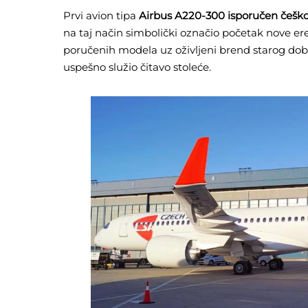
Prvi avion tipa
Airbus A220-300 isporučen češk
na taj način simbolički označio početak nove er
poručenih modela uz oživljeni brend starog dob
uspešno služio čitavo stoleće.