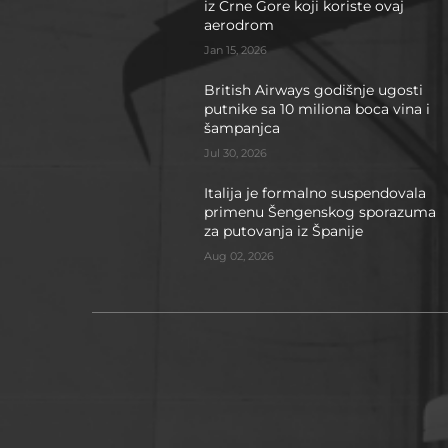
iz Crne Gore koji koriste ovaj
aerodrom
Jan 15, 2026
British Airways godišnje ugosti
putnike sa 10 miliona boca vina i
šampanjca
Jul 30, 2026
Italija je formalno suspendovala
primenu Šengenskog sporazuma
za putovanja iz Španije
Aug 02, 2026