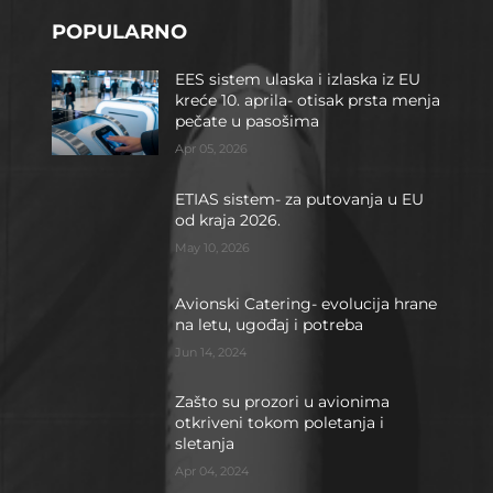
POPULARNO
EES sistem ulaska i izlaska iz EU
kreće 10. aprila- otisak prsta menja
pečate u pasošima
Apr 05, 2026
ETIAS sistem- za putovanja u EU
od kraja 2026.
May 10, 2026
Avionski Catering- evolucija hrane
na letu, ugođaj i potreba
Jun 14, 2024
Zašto su prozori u avionima
otkriveni tokom poletanja i
sletanja
Apr 04, 2024