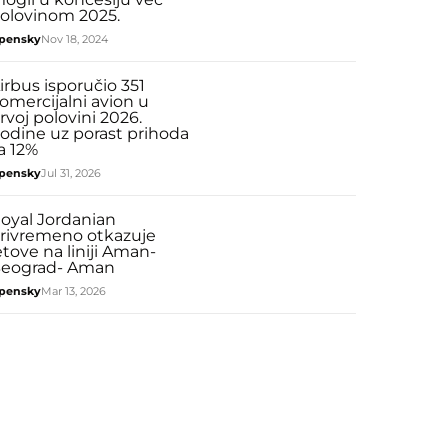
olovinom 2025.
pensky
Nov 18, 2024
irbus isporučio 351
omercijalni avion u
rvoj polovini 2026.
odine uz porast prihoda
a 12%
pensky
Jul 31, 2026
oyal Jordanian
rivremeno otkazuje
etove na liniji Aman-
eograd- Aman
pensky
Mar 13, 2026