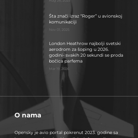
Aug 26, 2025
Šta znači izraz “Roger” u avionskoj
komunikaciji
Nov 01, 2025
London Heathrow najbolji svetski
aerodrom za šoping u 2026.
godini- svakih 20 sekundi se proda
bočica parfema
Mar 19, 2026
O nama
Opensky je avio portal pokrenut 2023. godine sa