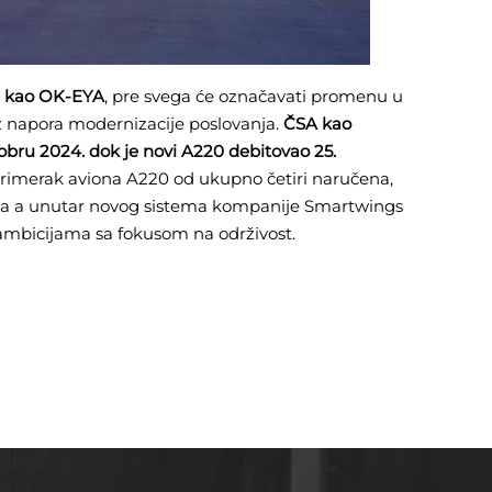
n kao OK-EYA
, pre svega će označavati promenu u
niz napora modernizacije poslovanja.
ČSA kao
obru 2024. dok je novi A220 debitovao 25.
 primerak aviona A220 od ukupno četiri naručena,
goriva a unutar novog sistema kompanije Smartwings
i ambicijama sa fokusom na održivost.