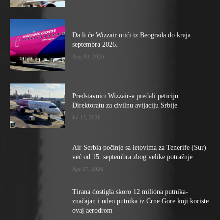
Da li će Wizzair otići iz Beograda do kraja
septembra 2026.
Aug 03, 2026
Predstavnici Wizzair-a predali peticiju
Direktoratu za civilnu avijaciju Srbije
Jul 13, 2026
Air Serbia počinje sa letovima za Tenerife (Sur)
već od 15. septembra zbog velike potražnje
Apr 17, 2026
Tirana dostigla skoro 12 miliona putnika-
značajan i udeo putnika iz Crne Gore koji koriste
ovaj aerodrom