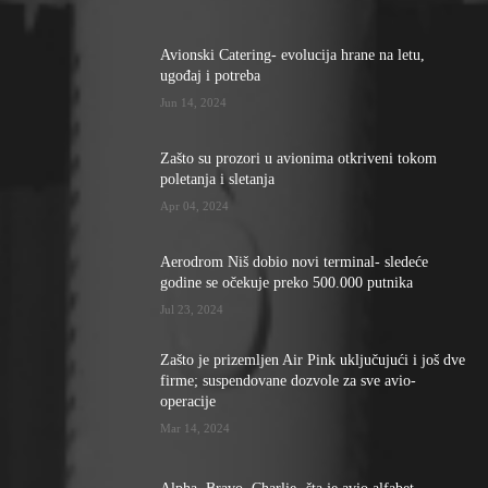
Avionski Catering- evolucija hrane na letu,
ugođaj i potreba
Jun 14, 2024
Zašto su prozori u avionima otkriveni tokom
poletanja i sletanja
Apr 04, 2024
Aerodrom Niš dobio novi terminal- sledeće
godine se očekuje preko 500.000 putnika
Jul 23, 2024
Zašto je prizemljen Air Pink uključujući i još dve
firme; suspendovane dozvole za sve avio-
operacije
Mar 14, 2024