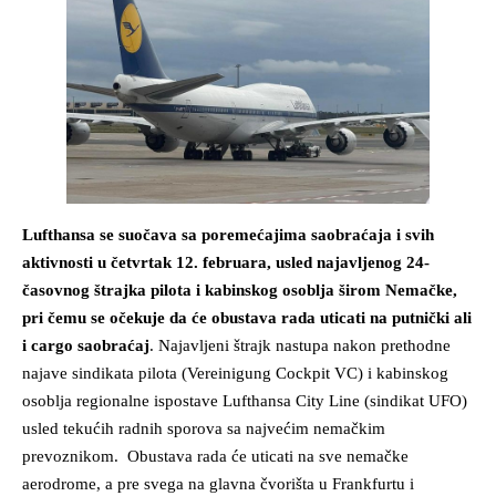
Lufthansa se suočava sa poremećajima saobraćaja i svih
aktivnosti u četvrtak 12. februara, usled najavljenog 24-
časovnog štrajka pilota i kabinskog osoblja širom Nemačke,
pri čemu se očekuje da će obustava rada uticati na putnički ali
i cargo saobraćaj
. Najavljeni štrajk nastupa nakon prethodne
najave sindikata pilota (Vereinigung Cockpit VC) i kabinskog
osoblja regionalne ispostave Lufthansa City Line (sindikat UFO)
usled tekućih radnih sporova sa najvećim nemačkim
prevoznikom. Obustava rada će uticati na sve nemačke
aerodrome, a pre svega na glavna čvorišta u Frankfurtu i