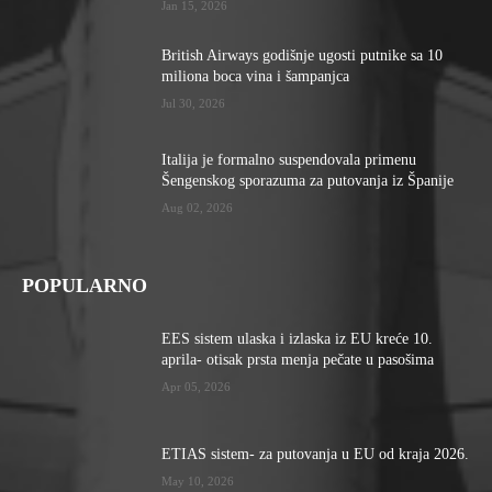
Jan 15, 2026
British Airways godišnje ugosti putnike sa 10
miliona boca vina i šampanjca
Jul 30, 2026
Italija je formalno suspendovala primenu
Šengenskog sporazuma za putovanja iz Španije
Aug 02, 2026
POPULARNO
EES sistem ulaska i izlaska iz EU kreće 10.
aprila- otisak prsta menja pečate u pasošima
Apr 05, 2026
ETIAS sistem- za putovanja u EU od kraja 2026.
May 10, 2026