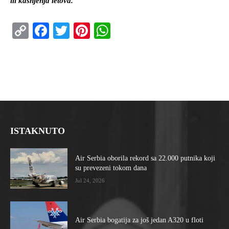
ili kašnjenja letova.
Copy
Facebook
Twitter
Pinterest
WhatsApp
Link
ISTAKNUTO
Air Serbia oborila rekord sa 22.000 putnika koji
su prevezeni tokom dana
Jul 24, 2026
Air Serbia bogatija za još jedan A320 u floti