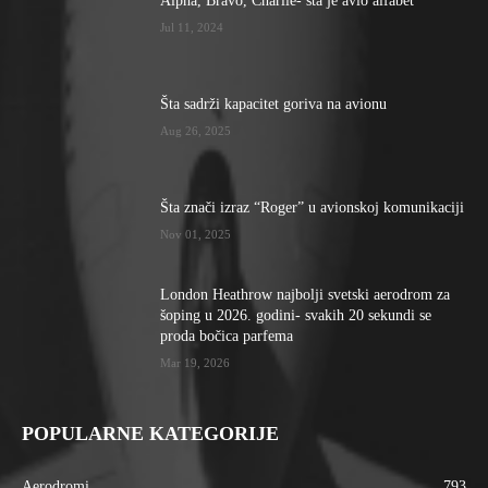
Alpha, Bravo, Charlie- šta je avio alfabet
Jul 11, 2024
Šta sadrži kapacitet goriva na avionu
Aug 26, 2025
Šta znači izraz “Roger” u avionskoj komunikaciji
Nov 01, 2025
London Heathrow najbolji svetski aerodrom za
šoping u 2026. godini- svakih 20 sekundi se
proda bočica parfema
Mar 19, 2026
POPULARNE KATEGORIJE
Aerodromi
793