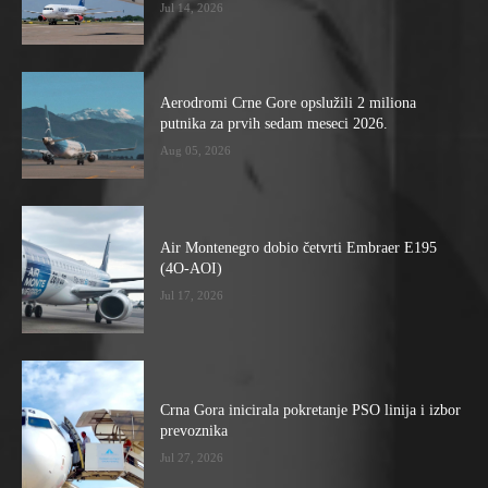
Jul 14, 2026
Aerodromi Crne Gore opslužili 2 miliona
putnika za prvih sedam meseci 2026.
Aug 05, 2026
Air Montenegro dobio četvrti Embraer E195
(4O-AOI)
Jul 17, 2026
Crna Gora inicirala pokretanje PSO linija i izbor
prevoznika
Jul 27, 2026