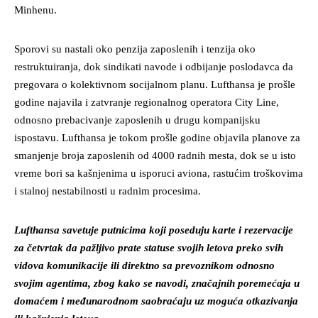
Minhenu.
Sporovi su nastali oko penzija zaposlenih i tenzija oko
restruktuiranja, dok sindikati navode i odbijanje poslodavca da
pregovara o kolektivnom socijalnom planu. Lufthansa je prošle
godine najavila i zatvranje regionalnog operatora City Line,
odnosno prebacivanje zaposlenih u drugu kompanijsku
ispostavu. Lufthansa je tokom prošle godine objavila planove za
smanjenje broja zaposlenih od 4000 radnih mesta, dok se u isto
vreme bori sa kašnjenima u isporuci aviona, rastućim troškovima
i stalnoj nestabilnosti u radnim procesima.
Lufthansa savetuje putnicima koji poseduju karte i rezervacije
za četvrtak da pažljivo prate statuse svojih letova preko svih
vidova komunikacije ili direktno sa prevoznikom odnosno
svojim agentima, zbog kako se navodi, značajnih poremećaja u
domaćem i međunarodnom saobraćaju uz moguća otkazivanja