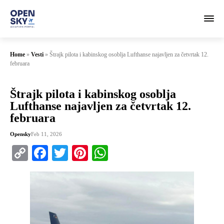
Home
»
Vesti
»
Štrajk pilota i kabinskog osoblja Lufthanse najavljen za četvrtak 12.
februara
Štrajk pilota i kabinskog osoblja
Lufthanse najavljen za četvrtak 12.
februara
Opensky
Feb 11, 2026
Copy
Facebook
Twitter
Pinterest
WhatsApp
Link