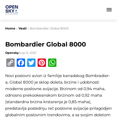
Home
»
Vesti
»
Bombardier Global 8000
Bombardier Global 8000
Opensky
Aug 12, 2023
Copy
Facebook
Twitter
Pinterest
WhatsApp
Link
Novi poslovni avion iz familije kanadskog Bombradier-
a, Global 8000 je sklop doleta, brzine i udobnosti
moderne poslovne avijacije. Brzinom od 0,94 maha,
odnosno prekookeanskom brzinom od 0,92 maha
(standardna brzina krstarenja je 0,85 maha),
predstavlja poslednju reč poslovne avijacije prilagodjen
globalnim poslovnim trendovima, a sa svojim doletom