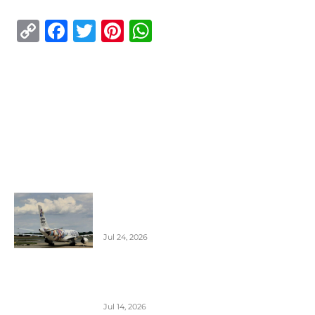
Copy
Facebook
Twitter
Pinterest
WhatsApp
Link
ISTAKNUTO
Air Serbia oborila rekord sa 22.000
putnika koji su prevezeni tokom dana
Jul 24, 2026
Air Serbia bogatija za još jedan A320 u
floti
Jul 14, 2026