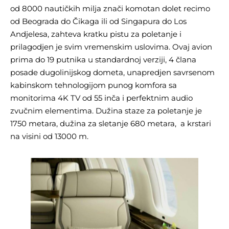
od 8000 nautičkih milja znači komotan dolet recimo
od Beograda do Čikaga ili od Singapura do Los
Andjelesa, zahteva kratku pistu za poletanje i
prilagodjen je svim vremenskim uslovima. Ovaj avion
prima do 19 putnika u standardnoj verziji, 4 člana
posade dugolinijskog dometa, unapredjen savrsenom
kabinskom tehnologijom punog komfora sa
monitorima 4K TV od 55 inča i perfektnim audio
zvučnim elementima. Dužina staze za poletanje je
1750 metara, dužina za sletanje 680 metara, a krstari
na visini od 13000 m.