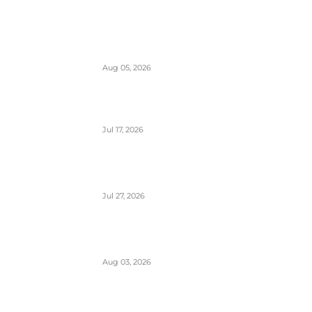
Aerodromi Crne Gore opslužili 2
miliona putnika za prvih sedam meseci
2026.
Aug 05, 2026
Air Montenegro dobio četvrti Embraer
E195 (4O-AOI)
Jul 17, 2026
Crna Gora inicirala pokretanje PSO linija
i izbor prevoznika
Jul 27, 2026
Da li će Wizzair otići iz Beograda do
kraja septembra 2026.
Aug 03, 2026
Predstavnici Wizzair-a predali peticiju
Direktoratu za civilnu avijaciju Srbije