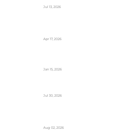
Jul 13, 2026
Air Serbia počinje sa letovima za
Tenerife (Sur) već od 15. septembra
zbog velike potražnje
Apr 17, 2026
Tirana dostigla skoro 12 miliona
putnika- značajan i udeo putnika iz Crne
Gore koji koriste ovaj aerodrom
Jan 15, 2026
British Airways godišnje ugosti putnike
sa 10 miliona boca vina i šampanjca
Jul 30, 2026
Italija je formalno suspendovala
primenu Šengenskog sporazuma za
putovanja iz Španije
Aug 02, 2026