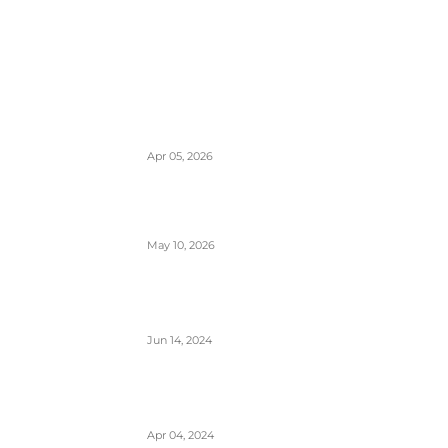
POPULARNO
EES sistem ulaska i izlaska iz EU kreće
10. aprila- otisak prsta menja pečate u
pasošima
Apr 05, 2026
ETIAS sistem- za putovanja u EU od
kraja 2026.
May 10, 2026
Avionski Catering- evolucija hrane na
letu, ugođaj i potreba
Jun 14, 2024
Zašto su prozori u avionima otkriveni
tokom poletanja i sletanja
Apr 04, 2024