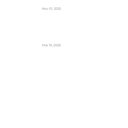
komunikaciji
Nov 01, 2025
London Heathrow najbolji svetski
aerodrom za šoping u 2026. godini-
svakih 20 sekundi se proda bočica
parfema
Mar 19, 2026
POPULARNE KATEGORIJE
Aerodromi
794
Aktuelno
952
Avioni
654
Avioprevoznici
1383
Biznis avijacija
42
Cargo
109
Incidenti i udesi
160