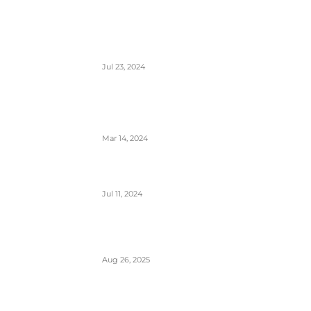
Aerodrom Niš dobio novi terminal-
sledeće godine se očekuje preko
500.000 putnika
Jul 23, 2024
Zašto je prizemljen Air Pink uključujući i
još dve firme; suspendovane dozvole za
sve avio-operacije
Mar 14, 2024
Alpha, Bravo, Charlie- šta je avio alfabet
Jul 11, 2024
Šta sadrži kapacitet goriva na avionu
Aug 26, 2025
Šta znači izraz “Roger” u avionskoj