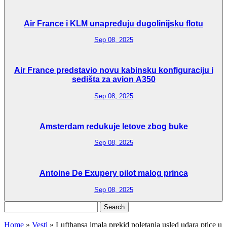
Air France i KLM unapređuju dugolinijsku flotu
Sep 08, 2025
Air France predstavio novu kabinsku konfiguraciju i
sedišta za avion A350
Sep 08, 2025
Amsterdam redukuje letove zbog buke
Sep 08, 2025
Antoine De Exupery pilot malog princa
Sep 08, 2025
Search
for:
Home
»
Vesti
»
Lufthansa imala prekid poletanja usled udara ptice u