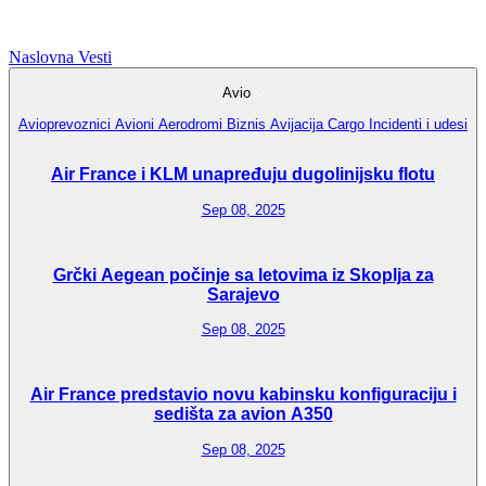
Naslovna
Vesti
Avio
Avioprevoznici
Avioni
Aerodromi
Biznis Avijacija
Cargo
Incidenti i udesi
Air France i KLM unapređuju dugolinijsku flotu
Sep 08, 2025
Grčki Aegean počinje sa letovima iz Skoplja za
Sarajevo
Sep 08, 2025
Air France predstavio novu kabinsku konfiguraciju i
sedišta za avion A350
Sep 08, 2025