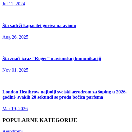
Jul 11, 2024
Šta sadrži kapacitet goriva na avionu
Aug 26, 2025
Šta znači izraz “Roger” u avionskoj komunikaciji
Nov 01, 2025
London Heathrow najbolji svetski aerodrom za šoping u 2026.
godini- svakih 20 sekundi se proda bočica parfema
Mar 19, 2026
POPULARNE KATEGORIJE
Aerodromi