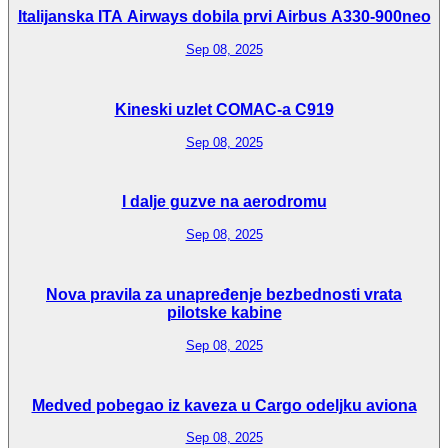
Italijanska ITA Airways dobila prvi Airbus A330-900neo
Sep 08, 2025
Kineski uzlet COMAC-a C919
Sep 08, 2025
I dalje guzve na aerodromu
Sep 08, 2025
Nova pravila za unapređenje bezbednosti vrata
pilotske kabine
Sep 08, 2025
Medved pobegao iz kaveza u Cargo odeljku aviona
Sep 08, 2025