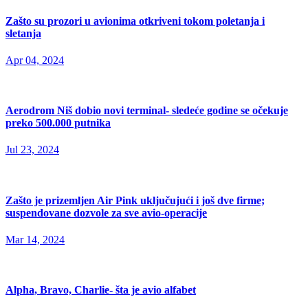
Zašto su prozori u avionima otkriveni tokom poletanja i
sletanja
Apr 04, 2024
Aerodrom Niš dobio novi terminal- sledeće godine se očekuje
preko 500.000 putnika
Jul 23, 2024
Zašto je prizemljen Air Pink uključujući i još dve firme;
suspendovane dozvole za sve avio-operacije
Mar 14, 2024
Alpha, Bravo, Charlie- šta je avio alfabet