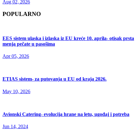
Aug 02, 2026
POPULARNO
EES sistem ulaska i izlaska iz EU kreće 10. aprila- otisak prsta
menja pečate u pasošima
Apr 05, 2026
ETIAS sistem- za putovanja u EU od kraja 2026.
May 10, 2026
Avionski Catering- evolucija hrane na letu, ugođaj i potreba
Jun 14, 2024