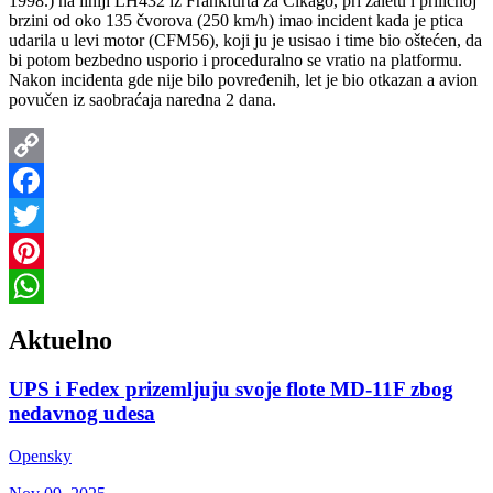
1998.) na liniji LH432 iz Frankfurta za Čikago, pri zaletu i priličnoj
brzini od oko 135 čvorova (250 km/h) imao incident kada je ptica
udarila u levi motor (CFM56), koji ju je usisao i time bio oštećen, da
bi potom bezbedno usporio i proceduralno se vratio na platformu.
Nakon incidenta gde nije bilo povređenih, let je bio otkazan a avion
povučen iz saobraćaja naredna 2 dana.
Copy
Link
Facebook
Twitter
Pinterest
WhatsApp
Aktuelno
UPS i Fedex prizemljuju svoje flote MD-11F zbog
nedavnog udesa
Opensky