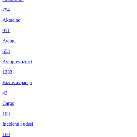
794
Aktuelno
951
Avioni
653
Avioprevoznici
1383
Biznis avijacija
42
Cargo
109
Incidenti i udesi
160