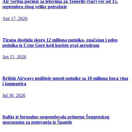
Air Serbia počinje sa letovima za Tenerife (Sur) već od 15.
septembra zbog velike potražnje
Apr 17, 2026
Tirana dostigla skoro 12 miliona putnika- značajan i udeo
putnika iz Crne Gore koji koriste ovaj aerodrom
Jan 15, 2026
British Airways godišnje ugosti putnike sa 10 miliona boca vina
i šampanjca
Jul 30, 2026
Italija je formalno suspendovala primenu Šengenskog
sporazuma za putovanja iz Španije