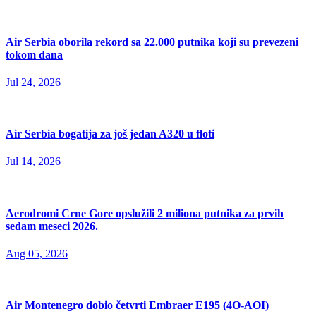
Air Serbia oborila rekord sa 22.000 putnika koji su prevezeni
tokom dana
Jul 24, 2026
Air Serbia bogatija za još jedan A320 u floti
Jul 14, 2026
Aerodromi Crne Gore opslužili 2 miliona putnika za prvih
sedam meseci 2026.
Aug 05, 2026
Air Montenegro dobio četvrti Embraer E195 (4O-AOI)