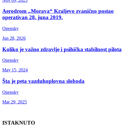
Nov 09, 2025
Aerodrom „Morava“ Kraljevo zvanično postao
operativan 28. juna 2019.
Opensky
Jun 28, 2026
Koliko je važno zdravlje i psihička stabilnost pilota
Opensky
May 15, 2024
Šta je peta vazduhoplovna sloboda
Opensky
Mar 29, 2025
ISTAKNUTO