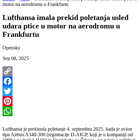
motor na aerodromu u Frankfurtu
Lufthansa imala prekid poletanja usled
udara ptice u motor na aerodromu u
Frankfurtu
Opensky
Sep 08, 2025
Copy
Link
Facebook
Twitter
Pinterest
WhatsApp
Lufthansa je prekinula poletanje 4. septembra 2025. kada je avion
tipa Airbus A340-300 (registracije D-AIGP, koji je u kompaniji od