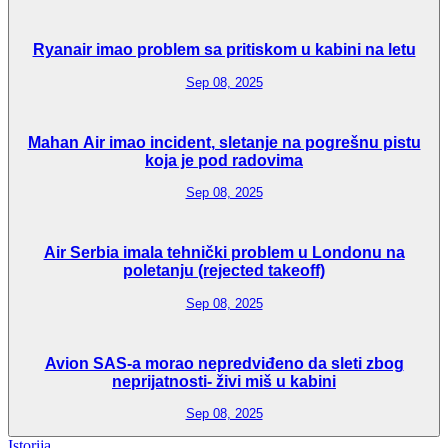
Ryanair imao problem sa pritiskom u kabini na letu
Sep 08, 2025
Mahan Air imao incident, sletanje na pogrešnu pistu
koja je pod radovima
Sep 08, 2025
Air Serbia imala tehnički problem u Londonu na
poletanju (rejected takeoff)
Sep 08, 2025
Avion SAS-a morao nepredviđeno da sleti zbog
neprijatnosti- živi miš u kabini
Sep 08, 2025
Istorija