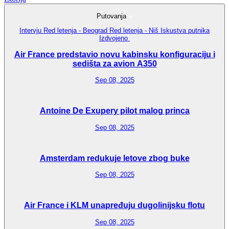
Putovanja
Intervju
Red letenja - Beograd
Red letenja - Niš
Iskustva putnika
Izdvojeno
Air France predstavio novu kabinsku konfiguraciju i
sedišta za avion A350
Sep 08, 2025
Antoine De Exupery pilot malog princa
Sep 08, 2025
Amsterdam redukuje letove zbog buke
Sep 08, 2025
Air France i KLM unapređuju dugolinijsku flotu
Sep 08, 2025