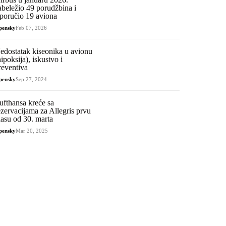
abeležio 49 porudžbina i
sporučio 19 aviona
pensky
Feb 07, 2026
edostatak kiseonika u avionu
hipoksija), iskustvo i
reventiva
pensky
Sep 27, 2024
ufthansa kreće sa
ezervacijama za Allegris prvu
lasu od 30. marta
pensky
Mar 20, 2025