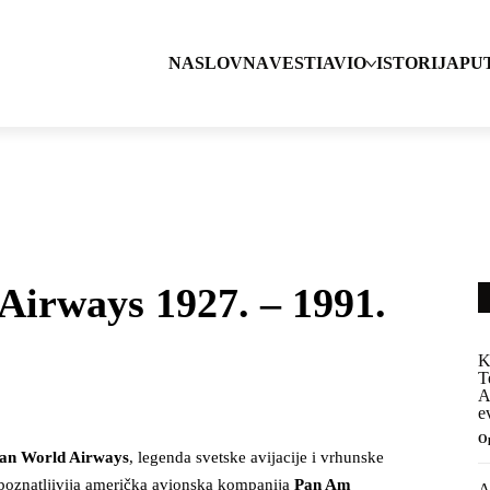
NASLOVNA
VESTI
AVIO
ISTORIJA
PU
irways 1927. – 1991.
K
T
A
e
O
can World Airways
, legenda svetske avijacije i vrhunske
repoznatljivija američka avionska kompanija
Pan Am
A