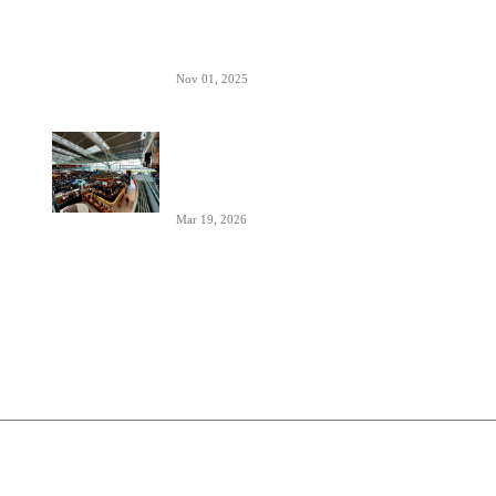
Šta znači izraz “Roger” u avionskoj
komunikaciji
Nov 01, 2025
London Heathrow najbolji svetski
aerodrom za šoping u 2026. godini-
svakih 20 sekundi se proda bočica
parfema
Mar 19, 2026
O nama