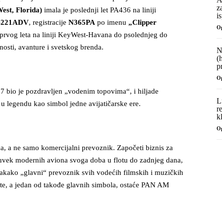
z
est, Florida)
imala je poslednji let PA436 na liniji
i
7-221ADV
, registracije
N365PA
po imenu
„Clipper
O
prvog leta na liniji KeyWest-Havana do psolednjeg do
nosti, avanture i svetskog brenda.
N
(
p
O
 bio je pozdravljen „vodenim topovima“, i hiljade
L
 u legendu kao simbol jedne avijatičarske ere.
r
k
O
na, a ne samo komercijalni prevoznik. Započeti biznis za
uvek modernih aviona svoga doba u flotu do zadnjeg dana,
 svakako „glavni“ prevoznik svih vodećih filmskih i muzičkih
te, a jedan od takođe glavnih simbola, ostaće PAN AM