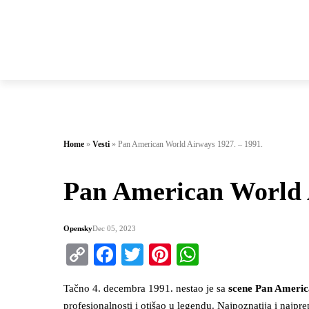
Home
»
Vesti
»
Pan American World Airways 1927. – 1991.
Pan American World A
Opensky
Dec 05, 2023
Copy
Facebook
Twitter
Pinterest
WhatsApp
Link
Tačno 4. decembra 1991. nestao je sa
scene Pan Ameri
profesionalnosti i otišao u legendu. Najpoznatija i najp