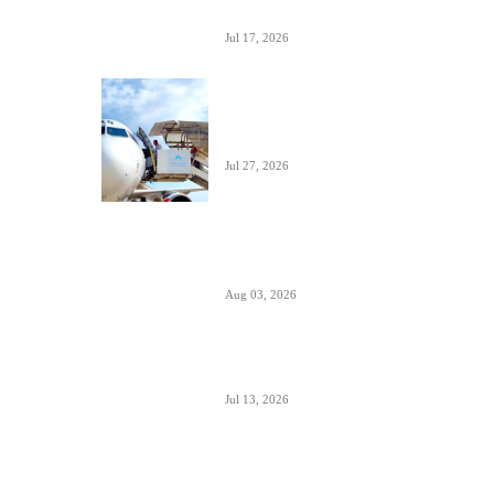
E195 (4O-AOI)
Jul 17, 2026
Crna Gora inicirala pokretanje PSO linija
i izbor prevoznika
Jul 27, 2026
Da li će Wizzair otići iz Beograda do kraja
septembra 2026.
Aug 03, 2026
Predstavnici Wizzair-a predali peticiju
Direktoratu za civilnu avijaciju Srbije
Jul 13, 2026
Air Serbia počinje sa letovima za Tenerife
(Sur) već od 15. septembra zbog velike
potražnje