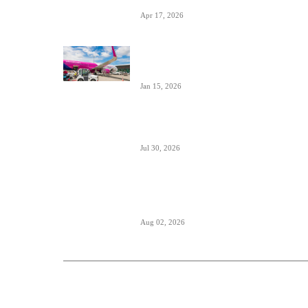
Apr 17, 2026
Tirana dostigla skoro 12 miliona putnika-
značajan i udeo putnika iz Crne Gore koji
koriste ovaj aerodrom
Jan 15, 2026
British Airways godišnje ugosti putnike sa
10 miliona boca vina i šampanjca
Jul 30, 2026
Italija je formalno suspendovala primenu
Šengenskog sporazuma za putovanja iz
Španije
Aug 02, 2026