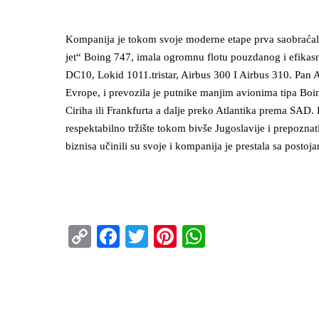
Kompanija je tokom svoje moderne etape prva saobraćal
jet“ Boing 747, imala ogromnu flotu pouzdanog i efikas
DC10, Lokid 1011.tristar, Airbus 300 I Airbus 310. Pan
Evrope, i prevozila je putnike manjim avionima tipa Boi
Ciriha ili Frankfurta a dalje preko Atlantika prema SAD
respektabilno tržište tokom bivše Jugoslavije i prepoznat
biznisa učinili su svoje i kompanija je prestala sa posto
Copy
Facebook
Twitter
Pinterest
WhatsApp
Link