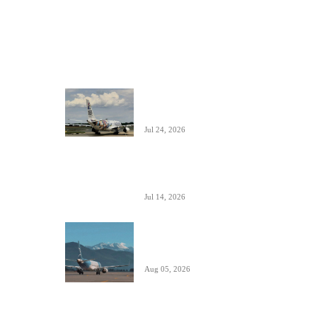
ISTAKNUTO
Air Serbia oborila rekord sa 22.000
putnika koji su prevezeni tokom dana
Jul 24, 2026
Air Serbia bogatija za još jedan A320 u
floti
Jul 14, 2026
Aerodromi Crne Gore opslužili 2 miliona
putnika za prvih sedam meseci 2026.
Aug 05, 2026
Air Montenegro dobio četvrti Embraer