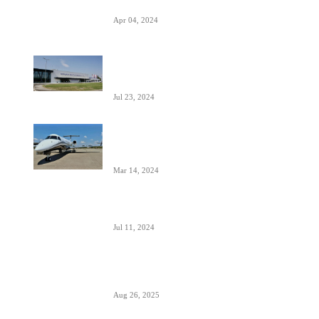
tokom poletanja i sletanja
Apr 04, 2024
Aerodrom Niš dobio novi terminal-
sledeće godine se očekuje preko 500.000
putnika
Jul 23, 2024
Zašto je prizemljen Air Pink uključujući i
još dve firme; suspendovane dozvole za
sve avio-operacije
Mar 14, 2024
Alpha, Bravo, Charlie- šta je avio alfabet
Jul 11, 2024
Šta sadrži kapacitet goriva na avionu
Aug 26, 2025