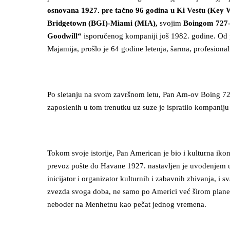
osnovana 1927. pre tačno 96 godina u Ki Vestu (Key W
Bridgetown (BGI)-Miami (MIA),
svojim
Boingom 72
Goodwill“
isporučenog kompaniji još 1982. godine. Od 
Majamija, prošlo je 64 godine letenja, šarma, profesional
Po sletanju na svom završnom letu, Pan Am-ov Boing 727
zaposlenih u tom trenutku uz suze je ispratilo kompaniju
Tokom svoje istorije, Pan American je bio i kulturna iko
prevoz pošte do Havane 1927. nastavljen je uvođenjem 
inicijator i organizator kulturnih i zabavnih zbivanja, i
zvezda svoga doba, ne samo po Americi već širom plane
neboder na Menhetnu kao pečat jednog vremena.