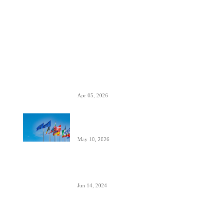
POPULARNO
EES sistem ulaska i izlaska iz EU kreće
10. aprila- otisak prsta menja pečate u
pasošima
Apr 05, 2026
ETIAS sistem- za putovanja u EU od
kraja 2026.
May 10, 2026
Avionski Catering- evolucija hrane na
letu, ugođaj i potreba
Jun 14, 2024
Zašto su prozori u avionima otkriveni