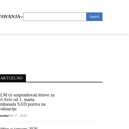
TOVANJA
Search
for:
AKTUELNO
LM će suspendovati letove za
el Aviv od 1. marta-
mbasada SAD poziva na
vakuaciju
pensky
Feb 27, 2026
irbus u januaru 2026.