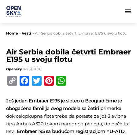
Home
»
Vesti
»
Air Serbia dobila četvrti Embraer E195 u svoju flotu
Air Serbia dobila četvrti Embraer
E195 u svoju flotu
Opensky
Jan 31, 2026
Copy
Facebook
Twitter
Pinterest
WhatsApp
Link
Još jedan Embraer E195 je sleteo u Beograd čime je
obogaćena familija ovog modela sa četiri primerka
,
dok celopkupna flota treba da poraste za još 3 aviona
tipa Airbus A320 tokom narednog perioda, do početka
leta.
Embraer 195 sa budućom registracijom YU-ATD,