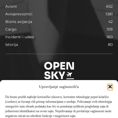
Avioni
652
Avioprevoznici
1381
Biznis avijacija
42
Cargo
109
Incidenti i udesi
160
Istorija
80
Upravljanje saglasnošću
Da bismo pružili najbolje korisničko iskustvo, koristimo tehnologije poput kolačića
O nama
(cookies) za čuvanje i/ili pristup informacijama o uređaju. Prihvatanje ovih tehnologija
omogućiće nam obradu podataka kao što su ponašanje prilikom pregledanja sajta ili
Opensky je avio portal pokrenut 2023. godine sa
jedinstveni identifikatori na ovom sajtu. Neprihvatanje ili povlačenje saglasnosti može
konceptom aktuelne i istorijske informacije, putovanja,
negativno uticati na određene funkcije i mogućnosti sajta.