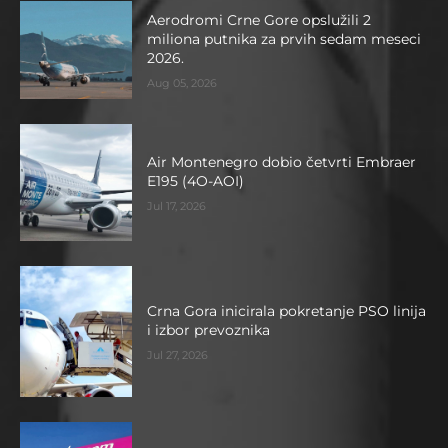
Aerodromi Crne Gore opslužili 2
miliona putnika za prvih sedam meseci
2026.
Aug 05, 2026
Air Montenegro dobio četvrti Embraer
E195 (4O-AOI)
Jul 17, 2026
Crna Gora inicirala pokretanje PSO linija
i izbor prevoznika
Jul 27, 2026