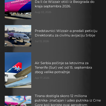
Da li će Wizzair otići iz Beograda do
kraja septembra 2026.
Aug 03, 2026
Predstavnici Wizzair-a predali peticiju
Direktoratu za civilnu avijaciju Srbije
Jul 13, 2026
Air Serbia počinje sa letovima za
Tenerife (Sur) već od 15. septembra
zbog velike potražnje
Apr 17, 2026
Tirana dostigla skoro 12 miliona
putnika- značajan i udeo putnika iz Crne
Gore koji koriste ovaj aerodrom