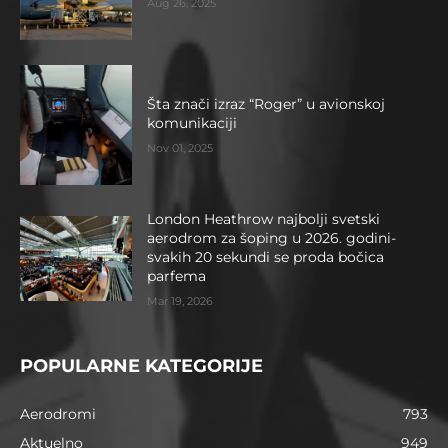
Aug 26, 2025
Šta znači izraz “Roger” u avionskoj
komunikaciji
Nov 01, 2025
London Heathrow najbolji svetski
aerodrom za šoping u 2026. godini-
svakih 20 sekundi se proda bočica
parfema
Mar 19, 2026
POPULARNE KATEGORIJE
Aerodromi
793
Aktuelno
949