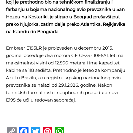
koji je prethodno bio na tehničkom finaliziranju i
farbanju u bojama nacionalnog avio prevoznika u San
Hozeu na Kostariki, je stigao u Beograd prešavši put
preko Njujorka, zatim dalje preko Atlantika, Rejkjavika
na Islandu do Beograda.
Embraer E195LR je proizveden u decembru 2015.
godine, poseduje dva motora GE CF34- 10E5A1, leti na
maksimalnoj visini od 12.500 metara i ima kapacitet
kabine sa 118 sedišta. Prethodno je leteo za kompaniju
Azul u Brazilu, a u registru srpskog nacionalnog avio
prevoznika se nalazi od 29.1.2026. godine. Nakon
tehničkih formalnosti i neophodnih procedura novi
E195 će ući u redovan saobraćaj.
Copy
Facebook
Twitter
Pinterest
WhatsApp