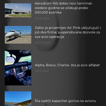
Aerodrom Niš dobio novi terminal-
sledeće godine se očekuje preko
500.000 putnika
Jul 23, 2024
Zašto je prizemljen Air Pink uključujući i
još dve firme; suspendovane dozvole za
sve avio-operacije
Mar 14, 2024
Alpha, Bravo, Charlie- šta je avio alfabet
Jul 11, 2024
Šta sadrži kapacitet goriva na avionu