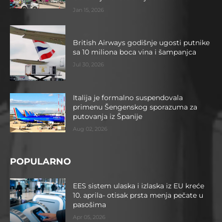
Jan 15, 2026
British Airways godišnje ugosti putnike
sa 10 miliona boca vina i šampanjca
Jul 30, 2026
Italija je formalno suspendovala
primenu Šengenskog sporazuma za
putovanja iz Španije
Aug 02, 2026
POPULARNO
EES sistem ulaska i izlaska iz EU kreće
10. aprila- otisak prsta menja pečate u
pasošima
Apr 05, 2026