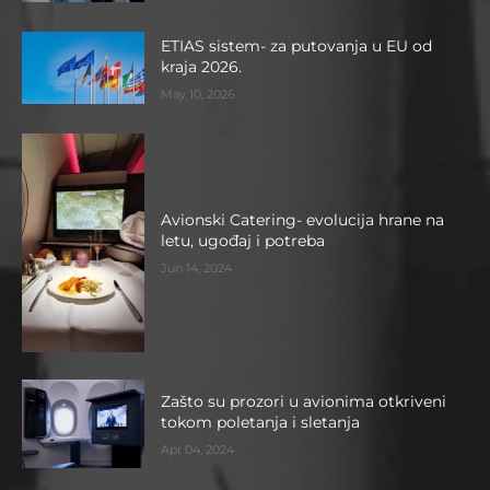
ETIAS sistem- za putovanja u EU od
kraja 2026.
May 10, 2026
Avionski Catering- evolucija hrane na
letu, ugođaj i potreba
Jun 14, 2024
Zašto su prozori u avionima otkriveni
tokom poletanja i sletanja
Apr 04, 2024