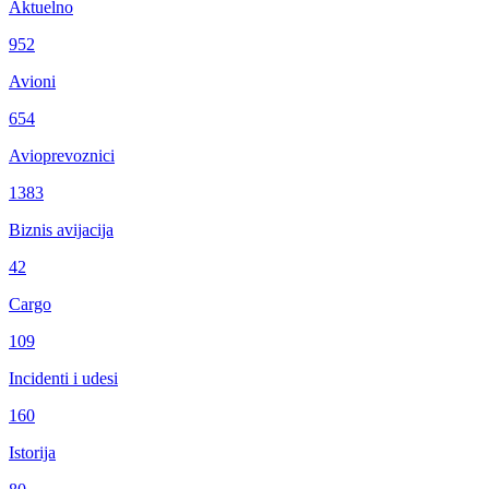
Aktuelno
952
Avioni
654
Avioprevoznici
1383
Biznis avijacija
42
Cargo
109
Incidenti i udesi
160
Istorija