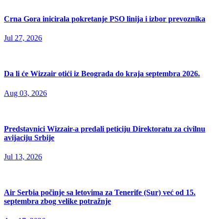
Crna Gora inicirala pokretanje PSO linija i izbor prevoznika
Jul 27, 2026
Da li će Wizzair otići iz Beograda do kraja septembra 2026.
Aug 03, 2026
Predstavnici Wizzair-a predali peticiju Direktoratu za civilnu
avijaciju Srbije
Jul 13, 2026
Air Serbia počinje sa letovima za Tenerife (Sur) već od 15.
septembra zbog velike potražnje