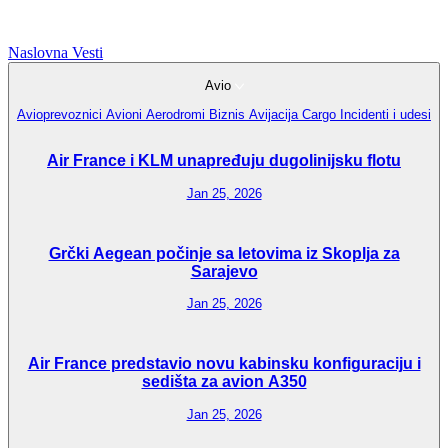
Naslovna
Vesti
Avio
Avioprevoznici
Avioni
Aerodromi
Biznis Avijacija
Cargo
Incidenti i udesi
Air France i KLM unapređuju dugolinijsku flotu
Jan 25, 2026
Grčki Aegean počinje sa letovima iz Skoplja za
Sarajevo
Jan 25, 2026
Air France predstavio novu kabinsku konfiguraciju i
sedišta za avion A350
Jan 25, 2026