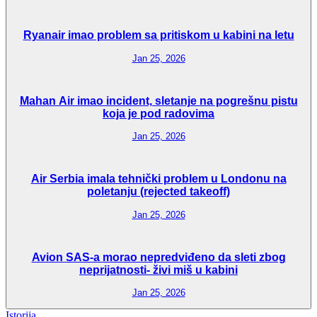
Ryanair imao problem sa pritiskom u kabini na letu
Jan 25, 2026
Mahan Air imao incident, sletanje na pogrešnu pistu
koja je pod radovima
Jan 25, 2026
Air Serbia imala tehnički problem u Londonu na
poletanju (rejected takeoff)
Jan 25, 2026
Avion SAS-a morao nepredviđeno da sleti zbog
neprijatnosti- živi miš u kabini
Jan 25, 2026
Istorija