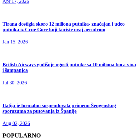
Apr 17, 2026
Tirana dostigla skoro 12 miliona putnika- značajan i udeo
putnika iz Crne Gore koji koriste ovaj aerodrom
Jan 15, 2026
British Airways godišnje ugosti putnike sa 10 miliona boca vina
i šampanjca
Jul 30, 2026
Italija je formalno suspendovala primenu Šengenskog
sporazuma za putovanja iz Španije
Aug 02, 2026
POPULARNO