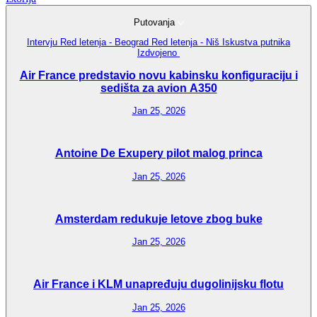
Putovanja
Intervju
Red letenja - Beograd
Red letenja - Niš
Iskustva putnika
Izdvojeno
Air France predstavio novu kabinsku konfiguraciju i
sedišta za avion A350
Jan 25, 2026
Antoine De Exupery pilot malog princa
Jan 25, 2026
Amsterdam redukuje letove zbog buke
Jan 25, 2026
Air France i KLM unapređuju dugolinijsku flotu
Jan 25, 2026