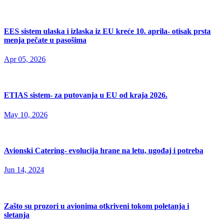
EES sistem ulaska i izlaska iz EU kreće 10. aprila- otisak prsta
menja pečate u pasošima
Apr 05, 2026
ETIAS sistem- za putovanja u EU od kraja 2026.
May 10, 2026
Avionski Catering- evolucija hrane na letu, ugođaj i potreba
Jun 14, 2024
Zašto su prozori u avionima otkriveni tokom poletanja i
sletanja