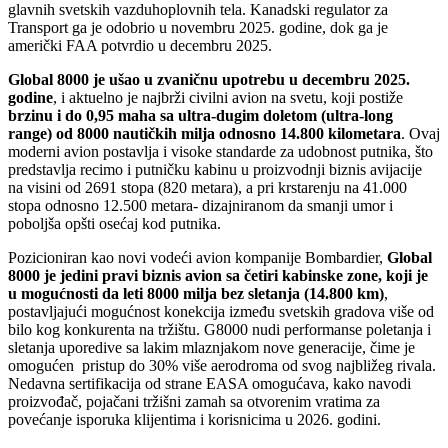
glavnih svetskih vazduhoplovnih tela. Kanadski regulator za
Transport ga je odobrio u novembru 2025. godine, dok ga je
američki FAA potvrdio u decembru 2025.
Global 8000 je ušao u zvaničnu upotrebu u decembru 2025.
godine
, i aktuelno je najbrži civilni avion na svetu, koji postiže
brzinu i do 0,95 maha sa ultra-dugim doletom (ultra-long
range) od 8000 nautičkih milja odnosno 14.800 kilometara
. Ovaj
moderni avion postavlja i visoke standarde za udobnost putnika, što
predstavlja recimo i putničku kabinu u proizvodnji biznis avijacije
na visini od 2691 stopa (820 metara), a pri krstarenju na 41.000
stopa odnosno 12.500 metara- dizajniranom da smanji umor i
poboljša opšti osećaj kod putnika.
Pozicioniran kao novi vodeći avion kompanije Bombardier,
Global
8000 je jedini pravi biznis avion sa četiri kabinske zone, koji je
u mogućnosti da leti 8000 milja bez sletanja (14.800 km)
,
postavljajući mogućnost konekcija između svetskih gradova više od
bilo kog konkurenta na tržištu. G8000 nudi performanse poletanja i
sletanja uporedive sa lakim mlaznjakom nove generacije, čime je
omogućen pristup do 30% više aerodroma od svog najbližeg rivala.
Nedavna sertifikacija od strane EASA omogućava, kako navodi
proizvođač, pojačani tržišni zamah sa otvorenim vratima za
povećanje isporuka klijentima i korisnicima u 2026. godini.