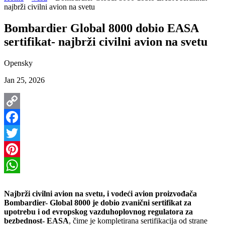
najbrži civilni avion na svetu
Bombardier Global 8000 dobio EASA
sertifikat- najbrži civilni avion na svetu
Opensky
Jan 25, 2026
Copy
Link
Facebook
Twitter
Pinterest
WhatsApp
Najbrži civilni avion na svetu, i vodeći avion proizvođača
Bombardier- Global 8000 je dobio zvanični sertifikat za
upotrebu i od evropskog vazduhoplovnog regulatora za
bezbednost- EASA
, čime je kompletirana sertifikacija od strane