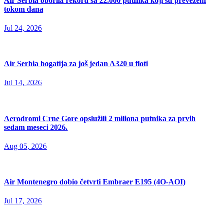
Air Serbia oborila rekord sa 22.000 putnika koji su prevezeni
tokom dana
Jul 24, 2026
Air Serbia bogatija za još jedan A320 u floti
Jul 14, 2026
Aerodromi Crne Gore opslužili 2 miliona putnika za prvih
sedam meseci 2026.
Aug 05, 2026
Air Montenegro dobio četvrti Embraer E195 (4O-AOI)
Jul 17, 2026