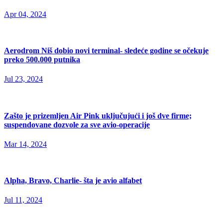
Apr 04, 2024
Aerodrom Niš dobio novi terminal- sledeće godine se očekuje
preko 500.000 putnika
Jul 23, 2024
Zašto je prizemljen Air Pink uključujući i još dve firme;
suspendovane dozvole za sve avio-operacije
Mar 14, 2024
Alpha, Bravo, Charlie- šta je avio alfabet
Jul 11, 2024