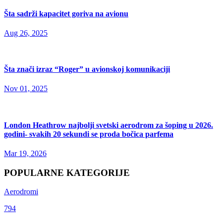
Šta sadrži kapacitet goriva na avionu
Aug 26, 2025
Šta znači izraz “Roger” u avionskoj komunikaciji
Nov 01, 2025
London Heathrow najbolji svetski aerodrom za šoping u 2026.
godini- svakih 20 sekundi se proda bočica parfema
Mar 19, 2026
POPULARNE KATEGORIJE
Aerodromi
794