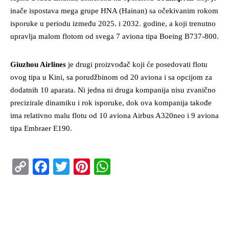
inače ispostava mega grupe HNA (Hainan) sa očekivanim rokom
isporuke u periodu između 2025. i 2032. godine, a koji trenutno
upravlja malom flotom od svega 7 aviona tipa Boeing B737-800.
Giuzhou Airlines
je drugi proizvođač koji će posedovati flotu
ovog tipa u Kini, sa porudžbinom od 20 aviona i sa opcijom za
dodatnih 10 aparata. Ni jedna ni druga kompanija nisu zvanično
precizirale dinamiku i rok isporuke, dok ova kompanija takođe
ima relativno malu flotu od 10 aviona Airbus A320neo i 9 aviona
tipa Embraer E190.
Copy
Facebook
Twitter
Pinterest
WhatsApp
Link