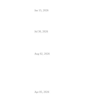
značajan i udeo putnika iz Crne Gore koji koriste
ovaj aerodrom
Jan 15, 2026
British Airways godišnje ugosti putnike sa 10
miliona boca vina i šampanjca
Jul 30, 2026
Italija je formalno suspendovala primenu
Šengenskog sporazuma za putovanja iz Španije
Aug 02, 2026
POPULARNO
EES sistem ulaska i izlaska iz EU kreće 10.
aprila- otisak prsta menja pečate u pasošima
Apr 05, 2026