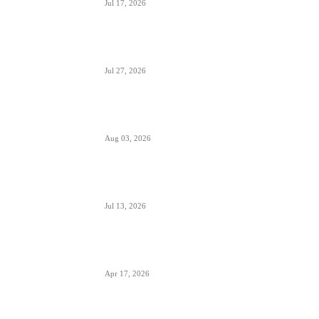
Jul 17, 2026
Crna Gora inicirala pokretanje PSO linija i izbor
prevoznika
Jul 27, 2026
Da li će Wizzair otići iz Beograda do kraja
septembra 2026.
Aug 03, 2026
Predstavnici Wizzair-a predali peticiju
Direktoratu za civilnu avijaciju Srbije
Jul 13, 2026
Air Serbia počinje sa letovima za Tenerife (Sur)
već od 15. septembra zbog velike potražnje
Apr 17, 2026
Tirana dostigla skoro 12 miliona putnika-