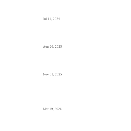
Alpha, Bravo, Charlie- šta je avio alfabet
Jul 11, 2024
Šta sadrži kapacitet goriva na avionu
Aug 26, 2025
Šta znači izraz “Roger” u avionskoj komunikaciji
Nov 01, 2025
London Heathrow najbolji svetski aerodrom za
šoping u 2026. godini- svakih 20 sekundi se
proda bočica parfema
Mar 19, 2026
POPULARNE KATEGORIJE