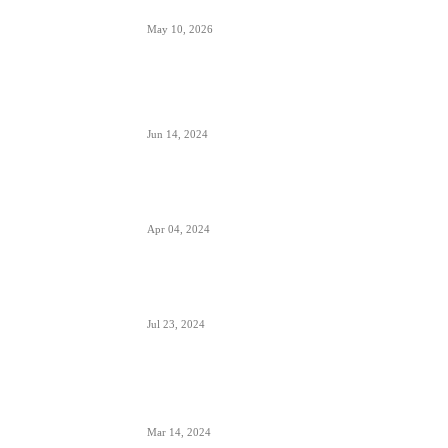
ETIAS sistem- za putovanja u EU od kraja 2026.
May 10, 2026
Avionski Catering- evolucija hrane na letu,
ugođaj i potreba
Jun 14, 2024
Zašto su prozori u avionima otkriveni tokom
poletanja i sletanja
Apr 04, 2024
Aerodrom Niš dobio novi terminal- sledeće
godine se očekuje preko 500.000 putnika
Jul 23, 2024
Zašto je prizemljen Air Pink uključujući i još dve
firme; suspendovane dozvole za sve avio-
operacije
Mar 14, 2024