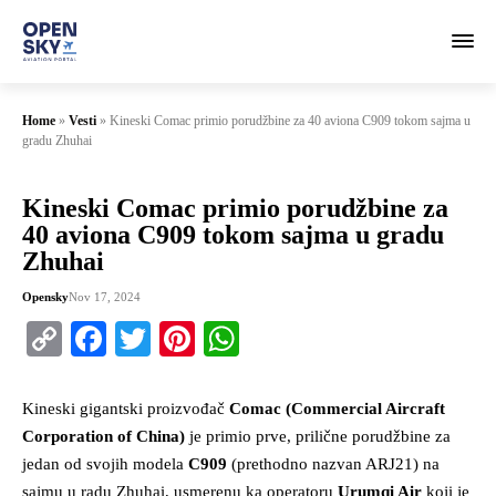
Home
»
Vesti
»
Kineski Comac primio porudžbine za 40 aviona C909 tokom sajma u
gradu Zhuhai
Kineski Comac primio porudžbine za
40 aviona C909 tokom sajma u gradu
Zhuhai
Opensky
Nov 17, 2024
Copy
Facebook
Twitter
Pinterest
WhatsApp
Link
Kineski gigantski proizvođač
Comac (Commercial Aircraft
Corporation of China)
je primio prve, prilične porudžbine za
jedan od svojih modela
C909
(prethodno nazvan ARJ21) na
sajmu u radu Zhuhai, usmerenu ka operatoru
Urumqi Air
koji je