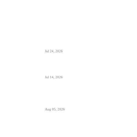
ISTAKNUTO
Air Serbia oborila rekord sa 22.000 putnika koji
su prevezeni tokom dana
Jul 24, 2026
Air Serbia bogatija za još jedan A320 u floti
Jul 14, 2026
Aerodromi Crne Gore opslužili 2 miliona
putnika za prvih sedam meseci 2026.
Aug 05, 2026
Air Montenegro dobio četvrti Embraer E195
(4O-AOI)