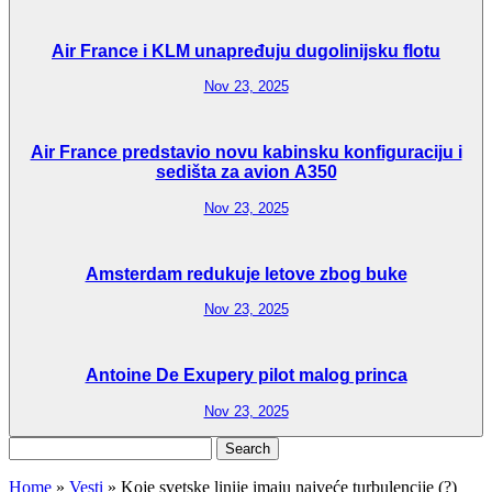
Air France i KLM unapređuju dugolinijsku flotu
Nov 23, 2025
Air France predstavio novu kabinsku konfiguraciju i
sedišta za avion A350
Nov 23, 2025
Amsterdam redukuje letove zbog buke
Nov 23, 2025
Antoine De Exupery pilot malog princa
Nov 23, 2025
Search
for:
Home
»
Vesti
»
Koje svetske linije imaju najveće turbulencije (?)