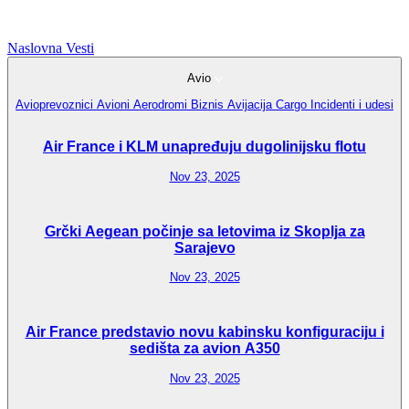
Naslovna
Vesti
Avio
Avioprevoznici
Avioni
Aerodromi
Biznis Avijacija
Cargo
Incidenti i udesi
Air France i KLM unapređuju dugolinijsku flotu
Nov 23, 2025
Grčki Aegean počinje sa letovima iz Skoplja za
Sarajevo
Nov 23, 2025
Air France predstavio novu kabinsku konfiguraciju i
sedišta za avion A350
Nov 23, 2025