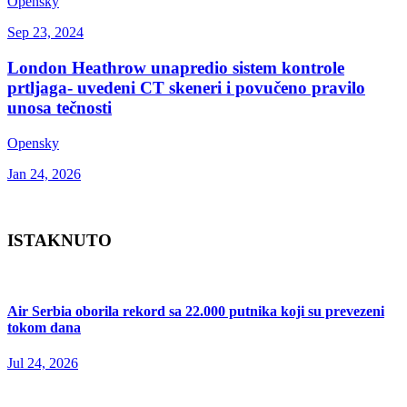
Opensky
Sep 23, 2024
London Heathrow unapredio sistem kontrole
prtljaga- uvedeni CT skeneri i povučeno pravilo
unosa tečnosti
Opensky
Jan 24, 2026
ISTAKNUTO
Air Serbia oborila rekord sa 22.000 putnika koji su prevezeni
tokom dana
Jul 24, 2026