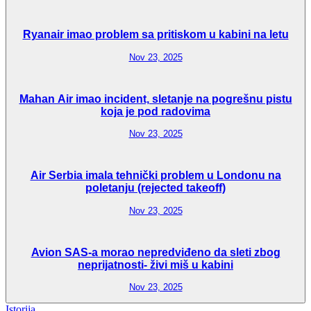
Ryanair imao problem sa pritiskom u kabini na letu
Nov 23, 2025
Mahan Air imao incident, sletanje na pogrešnu pistu
koja je pod radovima
Nov 23, 2025
Air Serbia imala tehnički problem u Londonu na
poletanju (rejected takeoff)
Nov 23, 2025
Avion SAS-a morao nepredviđeno da sleti zbog
neprijatnosti- živi miš u kabini
Nov 23, 2025
Istorija