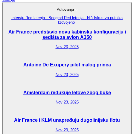
Putovanja
Intervju
Red letenja - Beograd
Red letenja - Niš
Iskustva putnika
Izdvojeno
Air France predstavio novu kabinsku konfiguraciju i
sedišta za avion A350
Nov 23, 2025
Antoine De Exupery pilot malog princa
Nov 23, 2025
Amsterdam redukuje letove zbog buke
Nov 23, 2025
Air France i KLM unapređuju dugolinijsku flotu
Nov 23, 2025