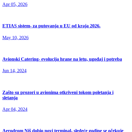
Apr 05, 2026
ETIAS sistem- za putovanja u EU od kraja 2026.
May 10, 2026
Avionski Catering- evolucija hrane na letu, ugođaj i potreba
Jun 14, 2024
Zašto su prozori u avionima otkriveni tokom poletanja i
sletanja
Apr 04, 2024
Aerodrom Niš dobio novi terminal- sledeće godine se očekuje