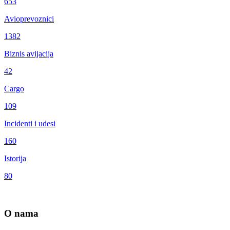
653
Avioprevoznici
1382
Biznis avijacija
42
Cargo
109
Incidenti i udesi
160
Istorija
80
O nama