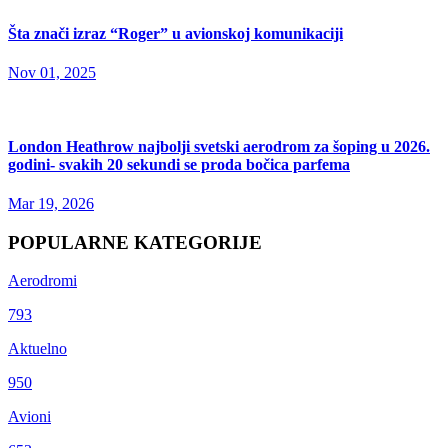
Šta znači izraz “Roger” u avionskoj komunikaciji
Nov 01, 2025
London Heathrow najbolji svetski aerodrom za šoping u 2026.
godini- svakih 20 sekundi se proda bočica parfema
Mar 19, 2026
POPULARNE KATEGORIJE
Aerodromi
793
Aktuelno
950
Avioni