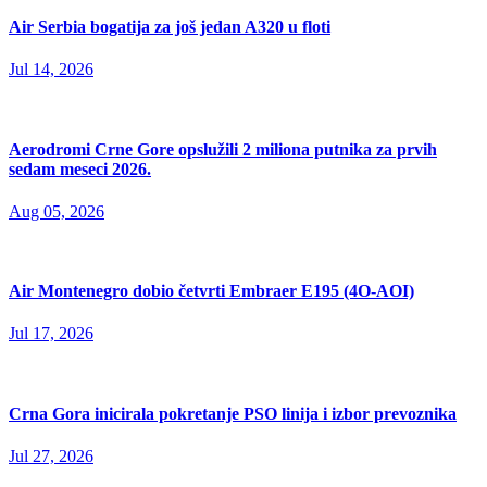
Air Serbia bogatija za još jedan A320 u floti
Jul 14, 2026
Aerodromi Crne Gore opslužili 2 miliona putnika za prvih
sedam meseci 2026.
Aug 05, 2026
Air Montenegro dobio četvrti Embraer E195 (4O-AOI)
Jul 17, 2026
Crna Gora inicirala pokretanje PSO linija i izbor prevoznika
Jul 27, 2026