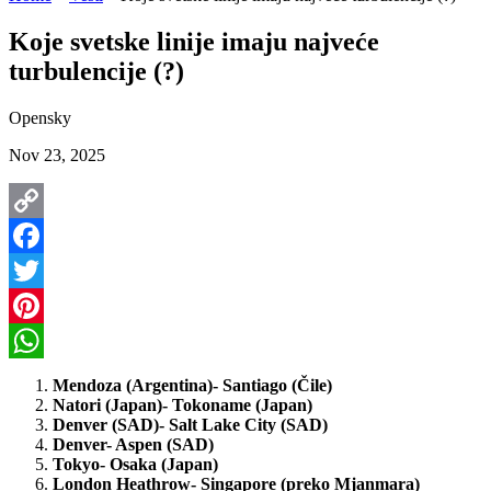
Koje svetske linije imaju najveće
turbulencije (?)
Opensky
Nov 23, 2025
Copy
Link
Facebook
Twitter
Pinterest
WhatsApp
Mendoza (Argentina)- Santiago (Čile)
Natori (Japan)- Tokoname (Japan)
Denver (SAD)- Salt Lake City (SAD)
Denver- Aspen (SAD)
Tokyo- Osaka (Japan)
London Heathrow- Singapore (preko Mjanmara)