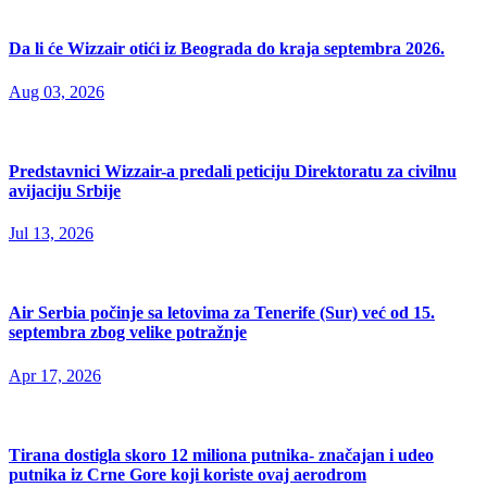
Da li će Wizzair otići iz Beograda do kraja septembra 2026.
Aug 03, 2026
Predstavnici Wizzair-a predali peticiju Direktoratu za civilnu
avijaciju Srbije
Jul 13, 2026
Air Serbia počinje sa letovima za Tenerife (Sur) već od 15.
septembra zbog velike potražnje
Apr 17, 2026
Tirana dostigla skoro 12 miliona putnika- značajan i udeo
putnika iz Crne Gore koji koriste ovaj aerodrom