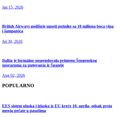
Jan 15, 2026
British Airways godišnje ugosti putnike sa 10 miliona boca vina
i šampanjca
Jul 30, 2026
Italija je formalno suspendovala primenu Šengenskog
sporazuma za putovanja iz Španije
Aug 02, 2026
POPULARNO
EES sistem ulaska i izlaska iz EU kreće 10. aprila- otisak prsta
menja pečate u pasošima