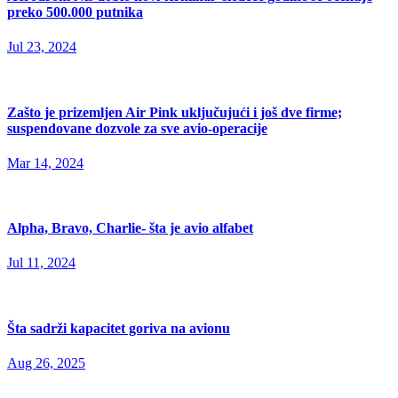
preko 500.000 putnika
Jul 23, 2024
Zašto je prizemljen Air Pink uključujući i još dve firme;
suspendovane dozvole za sve avio-operacije
Mar 14, 2024
Alpha, Bravo, Charlie- šta je avio alfabet
Jul 11, 2024
Šta sadrži kapacitet goriva na avionu
Aug 26, 2025