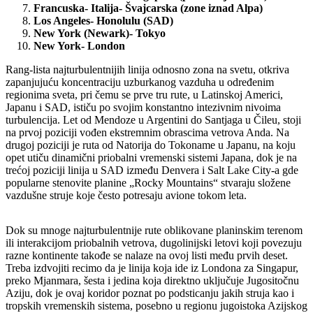
Francuska- Italija- Švajcarska (zone iznad Alpa)
Los Angeles- Honolulu (SAD)
New York (Newark)- Tokyo
New York- London
Rang-lista najturbulentnijih linija odnosno zona na svetu, otkriva
zapanjujuću koncentraciju uzburkanog vazduha u određenim
regionima sveta, pri čemu se prve tru rute, u Latinskoj Americi,
Japanu i SAD, ističu po svojim konstantno intezivnim nivoima
turbulencija. Let od Mendoze u Argentini do Santjaga u Čileu, stoji
na prvoj poziciji vođen ekstremnim obrascima vetrova Anda. Na
drugoj poziciji je ruta od Natorija do Tokoname u Japanu, na koju
opet utiču dinamični priobalni vremenski sistemi Japana, dok je na
trećoj poziciji linija u SAD između Denvera i Salt Lake City-a gde
popularne stenovite planine „Rocky Mountains“ stvaraju složene
vazdušne struje koje često potresaju avione tokom leta.
Dok su mnoge najturbulentnije rute oblikovane planinskim terenom
ili interakcijom priobalnih vetrova, dugolinijski letovi koji povezuju
razne kontinente takođe se nalaze na ovoj listi među prvih deset.
Treba izdvojiti recimo da je linija koja ide iz Londona za Singapur,
preko Mjanmara, šesta i jedina koja direktno uključuje Jugositočnu
Aziju, dok je ovaj koridor poznat po podsticanju jakih struja kao i
tropskih vremenskih sistema, posebno u regionu jugoistoka Azijskog