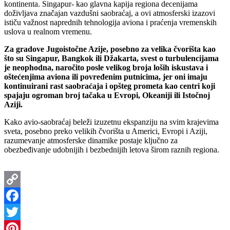
kontinenta. Singapur- kao glavna kapija regiona decenijama
doživljava značajan vazdušni saobraćaj, a ovi atmosferski izazovi
ističu važnost naprednih tehnologija aviona i praćenja vremenskih
uslova u realnom vremenu.
Za gradove Jugoistočne Azije, posebno za velika čvorišta kao
što su Singapur, Bangkok ili Džakarta, svest o turbulencijama
je neophodna, naročito posle velikog broja loših iskustava i
oštećenjima aviona ili povređenim putnicima, jer oni imaju
kontinuirani rast saobraćaja i opšteg prometa kao centri koji
spajaju ogroman broj tačaka u Evropi, Okeaniji ili Istočnoj
Aziji.
Kako avio-saobraćaj beleži izuzetnu ekspanziju na svim krajevima
sveta, posebno preko velikih čvorišta u Americi, Evropi i Aziji,
razumevanje atmosferske dinamike postaje ključno za
obezbeđivanje udobnijih i bezbednijih letova širom raznih regiona.
Copy
Link
Facebook
Twitter