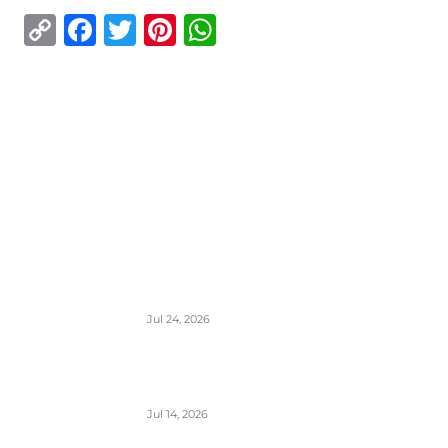
Copy
Facebook
Twitter
Pinterest
WhatsApp
Link
ISTAKNUTO
Air Serbia oborila rekord sa 22.000
putnika koji su prevezeni tokom dana
Jul 24, 2026
Air Serbia bogatija za još jedan A320 u
floti
Jul 14, 2026