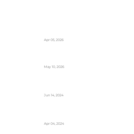
POPULARNO
EES sistem ulaska i izlaska iz EU kreće
10. aprila- otisak prsta menja pečate u
pasošima
Apr 05, 2026
ETIAS sistem- za putovanja u EU od
kraja 2026.
May 10, 2026
Avionski Catering- evolucija hrane na
letu, ugođaj i potreba
Jun 14, 2024
Zašto su prozori u avionima otkriveni
tokom poletanja i sletanja
Apr 04, 2024