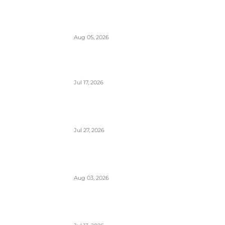
Aerodromi Crne Gore opslužili 2
miliona putnika za prvih sedam meseci
2026.
Aug 05, 2026
Air Montenegro dobio četvrti Embraer
E195 (4O-AOI)
Jul 17, 2026
Crna Gora inicirala pokretanje PSO linija
i izbor prevoznika
Jul 27, 2026
Da li će Wizzair otići iz Beograda do
kraja septembra 2026.
Aug 03, 2026
Predstavnici Wizzair-a predali peticiju
Direktoratu za civilnu avijaciju Srbije