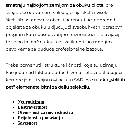
smatraju najboljom zemljom za obuku pilota
, pre
svega posedovanjem velikog broja škola i visokih
školskih ustanova iz oblasti aeronautike, naprednih
objekata za obuku uključujući sveobuhvatni obrazovni
program kao i posedovanjem raznovrsnosti u avijaciji,
te se na taj način ukazuje i velika prilika mnogim
devojkama za buduće profesionalne izazove.
Treba pomenuti i strukture ličnosti, koje su uzimaju
kao jedan od faktora budućih žena- letača uključujući
komercijalnu i vojnu avijaciju u SAD, pa su tako
„Velikih
pet“ elemenata bitni za dalju selekciju,
Neuroticizam
Ekstravertnost
Otvorenost za nova iskustva
Prijatnost u ponašanju
Savesnost