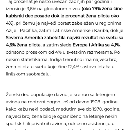
Taj procenat je nešto uvećan zadnjih par godina i
iznosio je 3,6% na globalnom nivou
(oko 79% žena čine
kabisnki deo posade dok je procenat žena pilota oko
4%)
, pri čemu je najveći porast zabeležen u regionima
Azije i Pacifika, zatim Latinske Amerike i Kariba, dok je
Severna Amerika zabeležila najviši rezultat na svetu sa
4,&% žena pilota
, a zatim slede
Evropa i Afrika sa 4,1%
,
odnsono prosekom od 4% u svetskim razmerama. Po
nekim statistikama, Indija trenutno ima najveći broj
žena pilota u svetu koje čine 12,4% sastava letača u
linijskom saobraćaju.
Ženski deo populacije davno je krenuo sa letenjem
aviona na motorni pogon, još od davne 1908. godine,
kako kažu neki podaci, međutim sve do 1970. godine,
najveći broj žena bilo je ograničeno na letenje nekih
sportskih ili privatnih aviona, odnosno asistenciju u