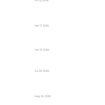
Jul 13, 2026
Air Serbia počinje sa letovima za
Tenerife (Sur) već od 15. septembra
zbog velike potražnje
Apr 17, 2026
Tirana dostigla skoro 12 miliona
putnika- značajan i udeo putnika iz Crne
Gore koji koriste ovaj aerodrom
Jan 15, 2026
British Airways godišnje ugosti putnike
sa 10 miliona boca vina i šampanjca
Jul 30, 2026
Italija je formalno suspendovala
primenu Šengenskog sporazuma za
putovanja iz Španije
Aug 02, 2026