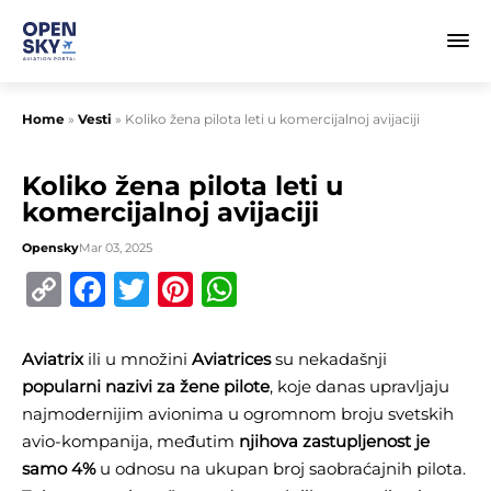
Home
»
Vesti
»
Koliko žena pilota leti u komercijalnoj avijaciji
Koliko žena pilota leti u
komercijalnoj avijaciji
Opensky
Mar 03, 2025
Copy
Facebook
Twitter
Pinterest
WhatsApp
Link
Aviatrix
ili u množini
Aviatrices
su nekadašnji
popularni nazivi za žene pilote
, koje danas upravljaju
najmodernijim avionima u ogromnom broju svetskih
avio-kompanija, međutim
njihova zastupljenost je
samo 4%
u odnosu na ukupan broj saobraćajnih pilota.