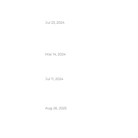
Aerodrom Niš dobio novi terminal-
sledeće godine se očekuje preko
500.000 putnika
Jul 23, 2024
Zašto je prizemljen Air Pink uključujući i
još dve firme; suspendovane dozvole za
sve avio-operacije
Mar 14, 2024
Alpha, Bravo, Charlie- šta je avio alfabet
Jul 11, 2024
Šta sadrži kapacitet goriva na avionu
Aug 26, 2025
Šta znači izraz “Roger” u avionskoj
komunikaciji