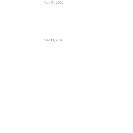
Nov 01, 2025
London Heathrow najbolji svetski
aerodrom za šoping u 2026. godini-
svakih 20 sekundi se proda bočica
parfema
Mar 19, 2026
POPULARNE KATEGORIJE
Aerodromi
792
Aktuelno
948
Avioni
652
Avioprevoznici
1381
Biznis avijacija
42
Cargo
109
Incidenti i udesi
160