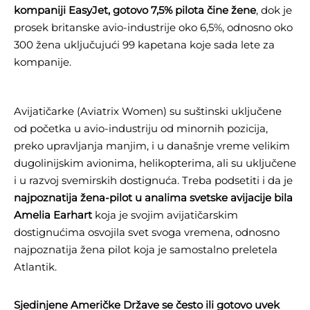
kompaniji EasyJet, gotovo 7,5% pilota čine žene
, dok je
prosek britanske avio-industrije oko 6,5%, odnosno oko
300 žena uključujući 99 kapetana koje sada lete za
kompanije.
Avijatičarke (Aviatrix Women) su suštinski uključene
od početka u avio-industriju od minornih pozicija,
preko upravljanja manjim, i u današnje vreme velikim
dugolinijskim avionima, helikopterima, ali su uključene
i u razvoj svemirskih dostignuća. Treba podsetiti i da je
najpoznatija žena-pilot u analima svetske avijacije bila
Amelia Earhart
koja je svojim avijatičarskim
dostignućima osvojila svet svoga vremena, odnosno
najpoznatija žena pilot koja je samostalno preletela
Atlantik.
Sjedinjene Američke Države se često ili gotovo uvek