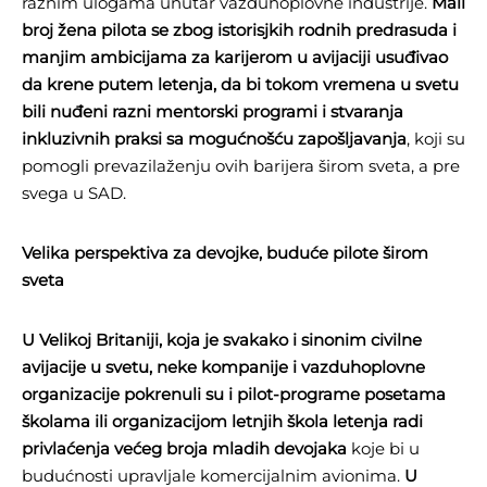
raznim ulogama unutar vazduhoplovne industrije.
Mali
broj žena pilota se zbog istorisjkih rodnih predrasuda i
manjim ambicijama za karijerom u avijaciji usuđivao
da krene putem letenja, da bi tokom vremena u svetu
bili nuđeni razni mentorski programi i stvaranja
inkluzivnih praksi sa mogućnošću zapošljavanja
, koji su
pomogli prevazilaženju ovih barijera širom sveta, a pre
svega u SAD.
Velika perspektiva za devojke, buduće pilote širom
sveta
U Velikoj Britaniji, koja je svakako i sinonim civilne
avijacije u svetu, neke kompanije i vazduhoplovne
organizacije pokrenuli su i pilot-programe posetama
školama ili organizacijom letnjih škola letenja radi
privlaćenja većeg broja mladih devojaka
koje bi u
budućnosti upravljale komercijalnim avionima.
U