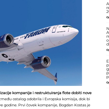
A
r
2
O
N
A
m
o
d
O
E
p
g
p
p
O
cije kompanije i restruktuiranja flote dobiti nove
između ostalog odobrila i Evropska komisija, dok bi
 ove godine. Prvi čovek kompanije, Bogdan Kostas je