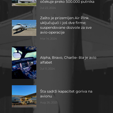
očekuje preko 500.000 putnika
Jul 23, 2024
Zašto je prizemljen Air Pink
uključujući i još dve firme;
suspendovane dozvole za sve
avio-operacije
Mar 14, 2024
Alpha, Bravo, Charlie- šta je avio
alfabet
Jul 11, 2024
Šta sadrži kapacitet goriva na
avionu
Aug 26, 2025