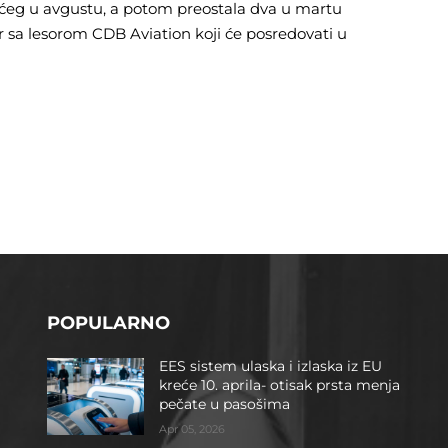
dećeg u avgustu, a potom preostala dva u martu
 sa lesorom CDB Aviation koji će posredovati u
POPULARNO
EES sistem ulaska i izlaska iz EU
kreće 10. aprila- otisak prsta menja
pečate u pasošima
Apr 05, 2026