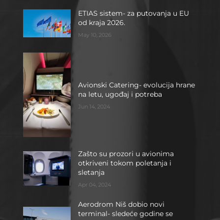
ETIAS sistem- za putovanja u EU
od kraja 2026.
May 10, 2026
Avionski Catering- evolucija hrane
na letu, ugođaj i potreba
Jun 14, 2024
Zašto su prozori u avionima
otkriveni tokom poletanja i
sletanja
Apr 04, 2024
Aerodrom Niš dobio novi
terminal- sledeće godine se