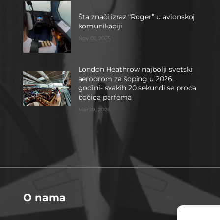
Šta znači izraz “Roger” u avionskoj
komunikaciji
Nov 01, 2025
London Heathrow najbolji svetski
aerodrom za šoping u 2026.
godini- svakih 20 sekundi se proda
bočica parfema
Mar 19, 2026
O nama