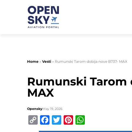
Home
»
Vesti
»
Rumunski Tarom dobija nove B737- MAX
Rumunski Tarom d
MAX
Opensky
May 19, 2026
Copy
Facebook
Twitter
Pinterest
WhatsApp
Link