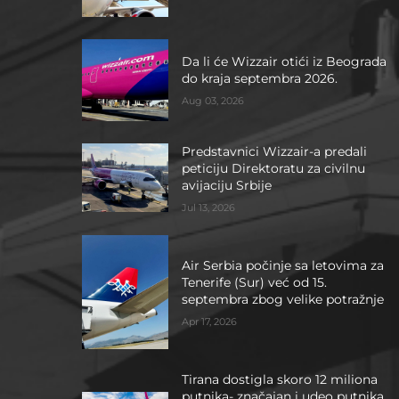
Da li će Wizzair otići iz Beograda
do kraja septembra 2026.
Aug 03, 2026
Predstavnici Wizzair-a predali
peticiju Direktoratu za civilnu
avijaciju Srbije
Jul 13, 2026
Air Serbia počinje sa letovima za
Tenerife (Sur) već od 15.
septembra zbog velike potražnje
Apr 17, 2026
Tirana dostigla skoro 12 miliona
putnika- značajan i udeo putnika