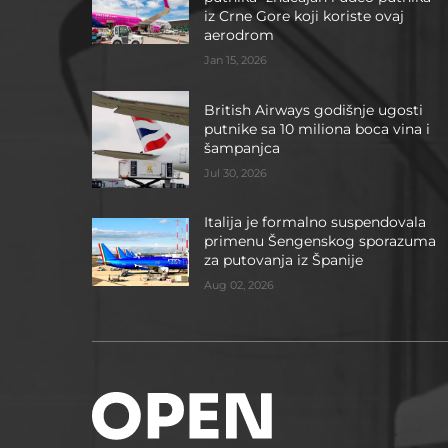
iz Crne Gore koji koriste ovaj
aerodrom
Jan 15, 2026
British Airways godišnje ugosti
putnike sa 10 miliona boca vina i
šampanjca
Jul 30, 2026
Italija je formalno suspendovala
primenu Šengenskog sporazuma
za putovanja iz Španije
Aug 02, 2026