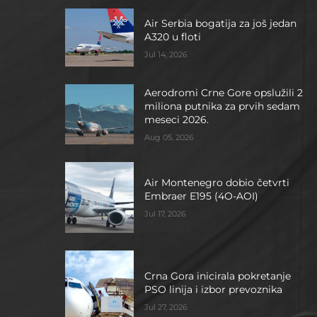
Air Serbia bogatija za još jedan
A320 u floti
Jul 14, 2026
Aerodromi Crne Gore opslužili 2
miliona putnika za prvih sedam
meseci 2026.
Aug 05, 2026
Air Montenegro dobio četvrti
Embraer E195 (4O-AOI)
Jul 17, 2026
Crna Gora inicirala pokretanje
PSO linija i izbor prevoznika
Jul 27, 2026