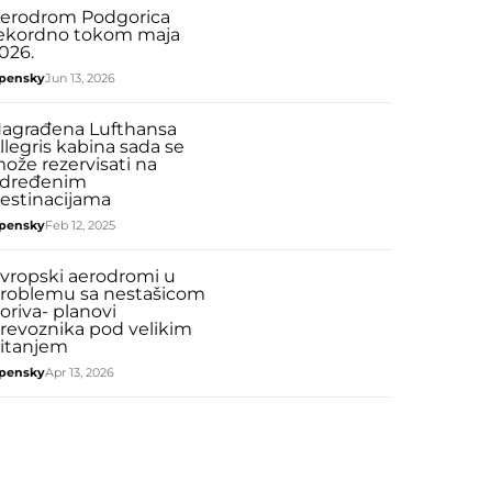
erodrom Podgorica
ekordno tokom maja
026.
pensky
Jun 13, 2026
agrađena Lufthansa
llegris kabina sada se
ože rezervisati na
dređenim
estinacijama
pensky
Feb 12, 2025
vropski aerodromi u
roblemu sa nestašicom
oriva- planovi
revoznika pod velikim
itanjem
pensky
Apr 13, 2026