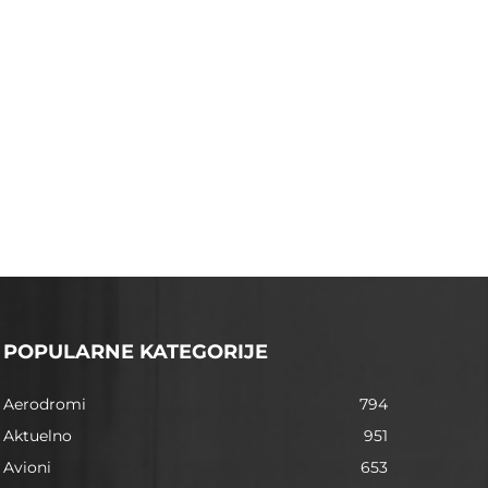
POPULARNE KATEGORIJE
Aerodromi
794
Aktuelno
951
Avioni
653