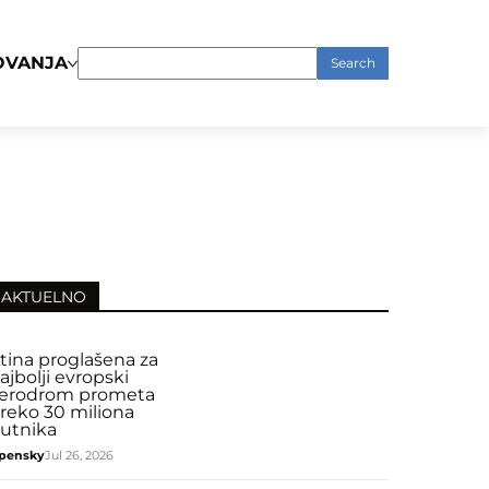
OVANJA
Search
for:
AKTUELNO
tina proglašena za
ajbolji evropski
erodrom prometa
reko 30 miliona
utnika
pensky
Jul 26, 2026