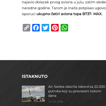
najavio dolazak prvog aviona u julu, zatim sle
naredne godine. Tarom je inače potpisao ugovor
isporuci
ukupno četiri aviona topa B737- MAX.
Copy
Facebook
Twitter
Pinterest
WhatsApp
Link
ISTAKNUTO
Air Serbia oborila rekord sa 22.000
putnika koji su prevezeni tokom
dana
Jul 24, 2026