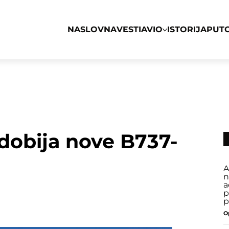
NASLOVNA
VESTI
AVIO
ISTORIJA
PUT
obija nove B737-
A
n
a
p
p
O