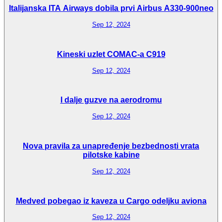
Italijanska ITA Airways dobila prvi Airbus A330-900neo
Sep 12, 2024
Kineski uzlet COMAC-a C919
Sep 12, 2024
I dalje guzve na aerodromu
Sep 12, 2024
Nova pravila za unapređenje bezbednosti vrata
pilotske kabine
Sep 12, 2024
Medved pobegao iz kaveza u Cargo odeljku aviona
Sep 12, 2024