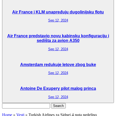
Air France i KLM unapređuju dugolinijsku flotu
Sep 12, 2024
Air France predstavio novu kabinsku konfiguraciju i
sedišta za avion A350
Sep 12, 2024
Amsterdam redukuje letove zbog buke
Sep 12, 2024
Antoine De Exupery pilot malog princa
Sep 12, 2024
Search
for:
Home
»
Vesti
»
Turkish Airlines za Sidnej 4 puta nedeljno