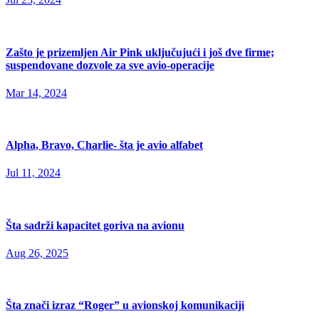
Zašto je prizemljen Air Pink uključujući i još dve firme;
suspendovane dozvole za sve avio-operacije
Mar 14, 2024
Alpha, Bravo, Charlie- šta je avio alfabet
Jul 11, 2024
Šta sadrži kapacitet goriva na avionu
Aug 26, 2025
Šta znači izraz “Roger” u avionskoj komunikaciji