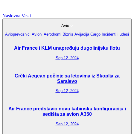
Naslovna
Vesti
Avio
Avioprevoznici
Avioni
Aerodromi
Biznis Avijacija
Cargo
Incidenti i udesi
Air France i KLM unapređuju dugolinijsku flotu
Sep 12, 2024
Grčki Aegean počinje sa letovima iz Skoplja za
Sarajevo
Sep 12, 2024
Air France predstavio novu kabinsku konfiguraciju i
sedišta za avion A350
Sep 12, 2024