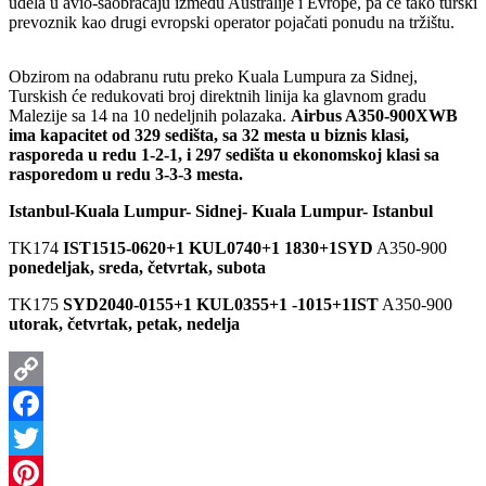
udela u avio-saobraćaju između Australije i Evrope, pa će tako turski
prevoznik kao drugi evropski operator pojačati ponudu na tržištu.
Obzirom na odabranu rutu preko Kuala Lumpura za Sidnej,
Turskish će redukovati broj direktnih linija ka glavnom gradu
Malezije sa 14 na 10 nedeljnih polazaka.
Airbus A350-900XWB
ima kapacitet od 329 sedišta, sa 32 mesta u biznis klasi,
rasporeda u redu 1-2-1, i 297 sedišta u ekonomskoj klasi sa
rasporedom u redu 3-3-3 mesta.
Istanbul-Kuala Lumpur- Sidnej- Kuala Lumpur- Istanbul
TK174
IST1515-0620+1 KUL0740+1 1830+1SYD
A350-900
ponedeljak, sreda, četvrtak, subota
TK175
SYD2040-0155+1 KUL0355+1 -1015+1IST
A350-900
utorak, četvrtak, petak, nedelja
Copy
Link
Facebook
Twitter