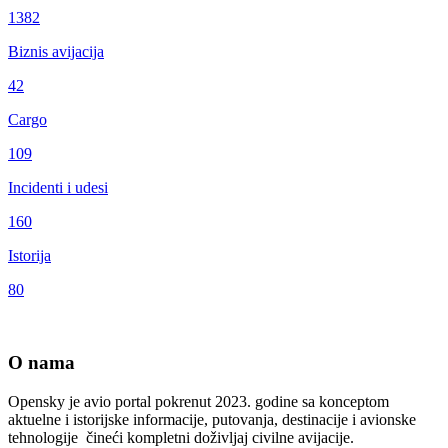
1382
Biznis avijacija
42
Cargo
109
Incidenti i udesi
160
Istorija
80
O nama
Opensky je avio portal pokrenut 2023. godine sa konceptom
aktuelne i istorijske informacije, putovanja, destinacije i avionske
tehnologije čineći kompletni doživljaj civilne avijacije.