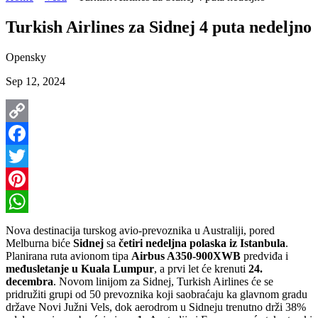
Turkish Airlines za Sidnej 4 puta nedeljno
Opensky
Sep 12, 2024
Copy
Link
Facebook
Twitter
Pinterest
WhatsApp
Nova destinacija turskog avio-prevoznika u Australiji, pored
Melburna biće
Sidnej
sa
četiri nedeljna polaska iz Istanbula
.
Planirana ruta avionom tipa
Airbus A350-900XWB
predviđa i
međusletanje u Kuala Lumpur
, a prvi let će krenuti
24.
decembra
. Novom linijom za Sidnej, Turkish Airlines će se
pridružiti grupi od 50 prevoznika koji saobraćaju ka glavnom gradu
države Novi Južni Vels, dok aerodrom u Sidneju trenutno drži 38%