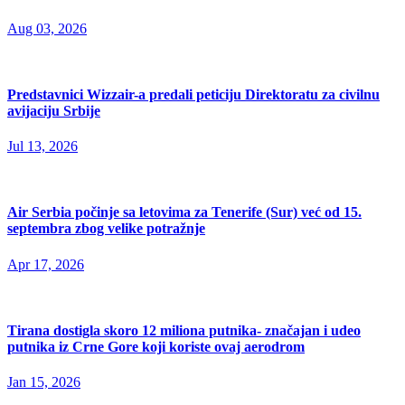
Aug 03, 2026
Predstavnici Wizzair-a predali peticiju Direktoratu za civilnu
avijaciju Srbije
Jul 13, 2026
Air Serbia počinje sa letovima za Tenerife (Sur) već od 15.
septembra zbog velike potražnje
Apr 17, 2026
Tirana dostigla skoro 12 miliona putnika- značajan i udeo
putnika iz Crne Gore koji koriste ovaj aerodrom
Jan 15, 2026