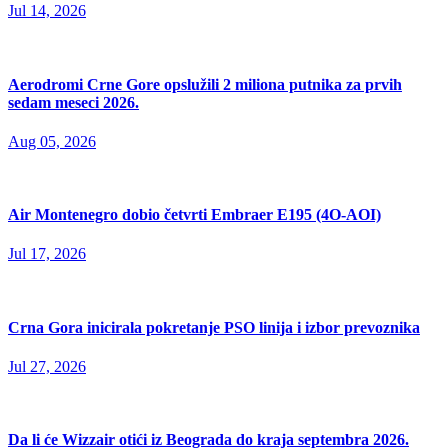
Jul 14, 2026
Aerodromi Crne Gore opslužili 2 miliona putnika za prvih
sedam meseci 2026.
Aug 05, 2026
Air Montenegro dobio četvrti Embraer E195 (4O-AOI)
Jul 17, 2026
Crna Gora inicirala pokretanje PSO linija i izbor prevoznika
Jul 27, 2026
Da li će Wizzair otići iz Beograda do kraja septembra 2026.