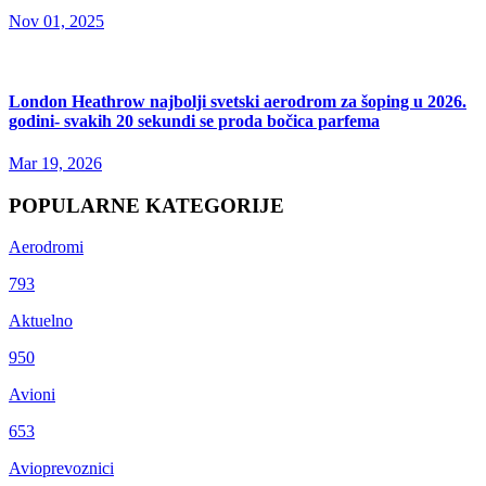
Nov 01, 2025
London Heathrow najbolji svetski aerodrom za šoping u 2026.
godini- svakih 20 sekundi se proda bočica parfema
Mar 19, 2026
POPULARNE KATEGORIJE
Aerodromi
793
Aktuelno
950
Avioni
653
Avioprevoznici