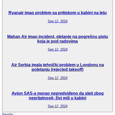
Ryanair imao problem sa pritiskom u kabini na letu
Sep 12, 2024
Mahan Air imao incident, sletanje na pogrešnu pistu
koja je pod radovima
Sep 12, 2024
Air Serbia imala tehnički problem u Londonu na
poletanju (rejected takeoff)
Sep 12, 2024
Avion SAS-a morao nepredviđeno da sleti zbog
neprijatnosti- živi miš u kabini
Sep 12, 2024
Istorija