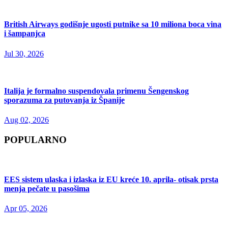
British Airways godišnje ugosti putnike sa 10 miliona boca vina
i šampanjca
Jul 30, 2026
Italija je formalno suspendovala primenu Šengenskog
sporazuma za putovanja iz Španije
Aug 02, 2026
POPULARNO
EES sistem ulaska i izlaska iz EU kreće 10. aprila- otisak prsta
menja pečate u pasošima
Apr 05, 2026