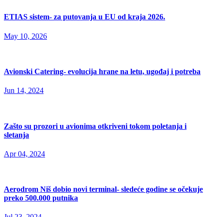
ETIAS sistem- za putovanja u EU od kraja 2026.
May 10, 2026
Avionski Catering- evolucija hrane na letu, ugođaj i potreba
Jun 14, 2024
Zašto su prozori u avionima otkriveni tokom poletanja i
sletanja
Apr 04, 2024
Aerodrom Niš dobio novi terminal- sledeće godine se očekuje
preko 500.000 putnika
Jul 23, 2024