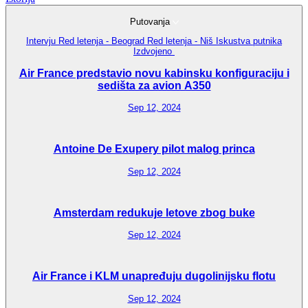
Putovanja
Intervju
Red letenja - Beograd
Red letenja - Niš
Iskustva putnika
Izdvojeno
Air France predstavio novu kabinsku konfiguraciju i
sedišta za avion A350
Sep 12, 2024
Antoine De Exupery pilot malog princa
Sep 12, 2024
Amsterdam redukuje letove zbog buke
Sep 12, 2024
Air France i KLM unapređuju dugolinijsku flotu
Sep 12, 2024